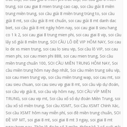
trung
,
soi cau giai 8 mien trung cao cap
,
soi cầu giải 8 miền
trung miền trung
,
soi cầu giải 8 miền trung trúng to
,
soi cầu
giải 8 mt
,
soi cầu giải 8 mt chuẩn
,
soi cau giải 8 mt danh dac
biet
,
soi cầu giải 8 mt ngày hôm nay
,
soi cau giai 8 sieu hang
co 1 k 2
,
soi cau giai 8 trung mien phi
,
soi cau giai 8 vip
,
soi cầu
lấy số giải 8 miền trung
,
SOI CẦU LÔ ĐỀ VIP HÔM NAY
,
Soi cau
lo de xs mien trung
,
soi cau lo sieu vip
,
Soi cầu lô VIP
,
soi cau
mien phi
,
soi cau mien phi 888
,
soi cau mien trung
,
Soi cầu
miền trung chuẩn 100
,
SOI CẦU MIỀN TRUNG HÔM NAY
,
Soi
cầu miền trung hôm nay đẹp nhất
,
Soi cầu miền trung siêu víp
,
soi cau mien trung vip
,
soi cầu miền trung wap
,
soi cau mt
,
soi
cau sieu chuan
,
soi cau sieu vip giai 8 mt
,
soi cầu víp dự đoán
,
soi cầu víp giải 8
,
soi cầu víp hôm nay
,
SOI CẦU VÍP MIỀN
TRUNG
,
soi cau vip mt
,
Soi cầu xổ số dự đoán Miền Trung
,
soi
cầu xổ số miền trung
,
Soi cầu XSMT
,
Soi Cầu XSMT Chính Xác
,
Soi cầu XSMT hôm nay miễn phí
,
soi đề miền trung chuẩn
,
SOI
ĐỀ VIP MT
,
soi giai 8 mt
,
soi giai 8 mt 3 ngay
,
soi giai 8 mt
ngay hom nay
,
Thần lô đoán số 3 miền
,
thống kê 2 số cuối giải