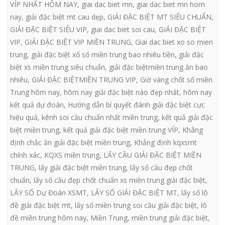
VÍP NHẤT HÔM NAY
,
giai dac biet mn
,
giai dac biet mn hom
nay
,
giải đặc biệt mt cau dẹp
,
GIẢI ĐẶC BIỆT MT SIÊU CHUẨN
,
GIẢI ĐẶC BIỆT SIÊU VIP
,
giai dac biet soi cau
,
GIẢI ĐẶC BIỆT
VIP
,
GIẢI ĐẶC BIỆT VIP MIỀN TRUNG
,
Giai dac biet xo so mien
trung
,
giải đặc biệt xổ số miền trung bao nhiêu tiền
,
giải đặc
biệt xs miền trung siêu chuẩn
,
giải đặc biệtmiền trung ăn bao
nhiêu
,
GIẢI ĐẶC BIỆTMIỀN TRUNG VIP
,
Giờ vàng chốt số miền
Trung hôm nay
,
hôm nay giải đặc biệt nào đẹp nhất
,
hôm nay
kết quả dự đoán
,
Hướng dẫn bí quyết đánh giải đặc biệt cực
hiệu quả
,
kênh soi cầu chuẩn nhất miền trung
,
kết quả giải đặc
biệt miền trung
,
kết quả giải đặc biệt miền trung VÍP
,
Khẳng
định chắc ăn giải đặc biệt miền trung
,
Khẳng định kqxsmt
chính xác
,
KQXS miền trung
,
LẤY CẦU GIẢI ĐẶC BIỆT MIỀN
TRUNG
,
lấy giải đặc biệt miền trung
,
lấy số cầu đẹp chốt
chuẩn
,
lấy số cầu đẹp chốt chuẩn xs miền trung giải đặc biệt
,
LẤY SỐ Dự Đoán XSMT
,
LẤY SỐ GIẢI ĐẶC BIỆT MT
,
lấy số lô
đề giải đặc biệt mt
,
lấy số miền trung soi cầu giải đặc biệt
,
lô
đề miền trung hôm nay
,
Miền Trung
,
miền trung giải đặc biệt
,