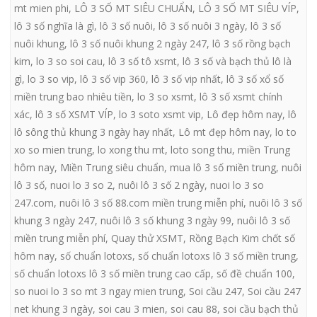
mt mien phi
,
LÔ 3 SỐ MT SIÊU CHUẨN
,
LÔ 3 SỐ MT SIÊU VÍP
,
lô 3 số nghĩa là gì
,
lô 3 số nuôi
,
lô 3 số nuôi 3 ngày
,
lô 3 số
nuôi khung
,
lô 3 số nuôi khung 2 ngày 247
,
lô 3 số rồng bạch
kim
,
lo 3 so soi cau
,
lô 3 số tô xsmt
,
lô 3 số và bạch thủ lô là
gì
,
lo 3 so vip
,
lô 3 số vip 360
,
lô 3 số vip nhất
,
lô 3 số xổ số
miền trung bao nhiêu tiền
,
lo 3 so xsmt
,
lô 3 số xsmt chính
xác
,
lô 3 số XSMT VÍP
,
lo 3 soto xsmt vip
,
Lô đẹp hôm nay
,
lô
lô sông thủ khung 3 ngày hay nhất
,
Lô mt đẹp hôm nay
,
lo to
xo so mien trung
,
lo xong thu mt
,
loto song thu
,
miền Trung
hôm nay
,
Miền Trung siêu chuẩn
,
mua lô 3 số miền trung
,
nuôi
lô 3 số
,
nuoi lo 3 so 2
,
nuôi lô 3 số 2 ngày
,
nuoi lo 3 so
247.com
,
nuôi lô 3 số 88.com miền trung miễn phí
,
nuôi lô 3 số
khung 3 ngày 247
,
nuôi lô 3 số khung 3 ngày 99
,
nuôi lô 3 số
miền trung miễn phí
,
Quay thử XSMT
,
Rồng Bạch Kim chốt số
hôm nay
,
số chuẩn lotoxs
,
số chuẩn lotoxs lô 3 số miền trung
,
số chuẩn lotoxs lô 3 số miền trung cao cấp
,
số đề chuẩn 100
,
so nuoi lo 3 so mt 3 ngay mien trung
,
Soi cầu 247
,
Soi cầu 247
net khung 3 ngày
,
soi cau 3 mien
,
soi cau 88
,
soi cầu bạch thủ