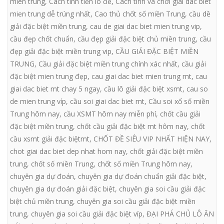
mien trung
,
Cách tính tiền lô đề
,
Cách tính và chơi giai dac biet
mien trung dễ trúng nhất
,
Cao thủ chốt số miền Trung
,
cầu dề
giải đặc biệt miền trung
,
cau de giai dac biet mien trung vip
,
cầu đẹp chốt chuẩn
,
cầu đẹp giải đặc biệt chủ miền trung
,
cầu
đẹp giải đặc biệt miền trung vip
,
CẦU GIẢI ĐẶC BIỆT MIỀN
TRUNG
,
Cầu giải đặc biệt miền trung chính xác nhất
,
cầu giải
đặc biệt mien trung đẹp
,
cau giai dac biet mien trung mt
,
cau
giai dac biet mt chay 5 ngay
,
cầu lô giải đặc biệt xsmt
,
cau so
de mien trung víp
,
cầu soi giai dac biet mt
,
Cầu soi xổ số miền
Trung hôm nay
,
cầu XSMT hôm nay miễn phí
,
chốt cầu giải
đặc biệt miền trung
,
chốt cầu giải đặc biệt mt hôm nay
,
chốt
cầu xsmt giải đặc biệtmt
,
CHỐT ĐỀ SIÊU VIP NHẤT HIỆN NAY
,
chot giai dac biet dep nhat hom nay
,
chốt giải đặc biệt miền
trung
,
chốt số miền Trung
,
chốt số miền Trung hôm nay
,
chuyên gia dự đoán
,
chuyên gia dự đoán chuẩn giải đặc biệt
,
chuyên gia dự đoán giải đặc biệt
,
chuyên gia soi cầu giải đặc
biệt chủ miền trung
,
chuyên gia soi cầu giải đặc biệt miền
trung
,
chuyên gia soi cầu giải đặc biệt víp
,
ĐẠI PHÁ CHỦ LÔ ĂN