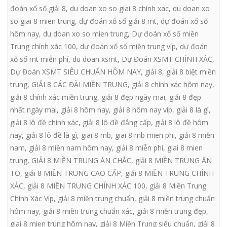
đoán xổ số giải 8
,
du doan xo so giai 8 chinh xac
,
du doan xo
so giai 8 mien trung
,
dự đoán xổ số giải 8 mt
,
dự đoán xổ số
hôm nay
,
du doan xo so mien trung
,
Dự đoán xổ số miền
Trung chính xác 100
,
dự đoán xổ số miền trung víp
,
dự đoán
xổ số mt miễn phí
,
du doan xsmt
,
Dự Đoán XSMT CHÍNH XÁC
,
Dự Đoán XSMT SIÊU CHUẨN HÔM NAY
,
giải 8
,
giải 8 biệt miền
trung
,
GIẢI 8 CÁC ĐÀI MIỀN TRUNG
,
giải 8 chính xác hôm nay
,
giải 8 chính xác miền trung
,
giải 8 đẹp ngày mai
,
giải 8 đẹp
nhất ngày mai
,
giải 8 hôm nay
,
giải 8 hôm nay víp
,
giải 8 là gì
,
giải 8 lô đề chính xác
,
giải 8 lô đề đẳng cấp
,
giải 8 lô đề hôm
nay
,
giải 8 lô đề là gì
,
giai 8 mb
,
giai 8 mb mien phi
,
giải 8 miền
nam
,
giải 8 miền nam hôm nay
,
giải 8 miễn phí
,
giai 8 mien
trung
,
GIẢI 8 MIỀN TRUNG ĂN CHẮC
,
giải 8 MIỀN TRUNG ĂN
TO
,
giải 8 MIỀN TRUNG CAO CẤP
,
giải 8 MIỀN TRUNG CHÍNH
XÁC
,
giải 8 MIỀN TRUNG CHÍNH XÁC 100
,
giải 8 Miền Trung
Chính Xác Víp
,
giải 8 miền trung chuẩn
,
giải 8 miền trung chuẩn
hôm nay
,
giải 8 miền trung chuẩn xác
,
giải 8 miền trung đẹp
,
giai 8 mien trung hôm nay
,
giải 8 Miền Trung siêu chuẩn
,
giải 8