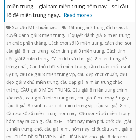
miền trung – giải tám miền trung hôm nay – soi cầu
lô đề miền trung ngay…
Read more »
Soi cầu MT chuẩn xác
Bật mí giải 8 trung đỉnh cao
,
bí
quyết đánh giải 8 mien trung
,
Bí quyết đánh giải 8 mien trung
ăn chắc phần thắng
,
Cách chơi số lô miền trung
,
cách chơi soi
cầu giải 8 mien trung
,
cách tính giải 8 miền trung
,
Cách tính
tiền giải 8 mien trung
,
Cách tính và chơi giải 8 mien trung dễ
trúng nhất
,
Cao thủ chốt số miền Trung
,
cầu chuẩn chốt xsmt
uy tín
,
cau de giai 8 mien trung vip
,
cầu đẹp chốt chuẩn
,
cầu
đẹp giải 8 chủ miền trung
,
cầu đẹp giải 8 miền trung chắc
thắng
,
CẦU giải 8 MIỀN TRUNG
,
Cầu giải 8 miền trung chính
xác nhất
,
cau giai 8 mien trung mt
,
cau giai 8 mt chay 5 ngay
,
cầu lô giải 8 xsmt
,
cau so de mien trung víp
,
cầu soi giải 8 mt
,
Cầu soi xổ số miền Trung hôm nay
,
Cầu soi xổ số miền Trung
hôm nay ra con gì
,
cầu XSMT hôm nay miễn phí
,
chốt cầu giải
8 miền trung
,
chốt cầu giải 8 mt hôm nay
,
chốt cầu xsmt giải 8
mt
,
CHỐT ĐỀ SIÊU VIP NHẤT HIỆN NAY
,
chot giai 8 dep nhat