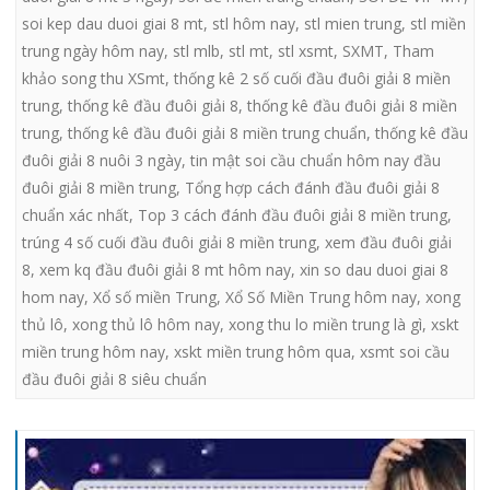
soi kep dau duoi giai 8 mt
,
stl hôm nay
,
stl mien trung
,
stl miền
trung ngày hôm nay
,
stl mlb
,
stl mt
,
stl xsmt
,
SXMT
,
Tham
khảo song thu XSmt
,
thống kê 2 số cuối đầu đuôi giải 8 miền
trung
,
thống kê đầu đuôi giải 8
,
thống kê đầu đuôi giải 8 miền
trung
,
thống kê đầu đuôi giải 8 miền trung chuẩn
,
thống kê đầu
đuôi giải 8 nuôi 3 ngày
,
tin mật soi cầu chuẩn hôm nay đầu
đuôi giải 8 miền trung
,
Tổng hợp cách đánh đầu đuôi giải 8
chuẩn xác nhất
,
Top 3 cách đánh đầu đuôi giải 8 miền trung
,
trúng 4 số cuối đầu đuôi giải 8 miền trung
,
xem đầu đuôi giải
8
,
xem kq đầu đuôi giải 8 mt hôm nay
,
xin so dau duoi giai 8
hom nay
,
Xổ số miền Trung
,
Xổ Số Miền Trung hôm nay
,
xong
thủ lô
,
xong thủ lô hôm nay
,
xong thu lo miền trung là gì
,
xskt
miền trung hôm nay
,
xskt miền trung hôm qua
,
xsmt soi cầu
đầu đuôi giải 8 siêu chuẩn