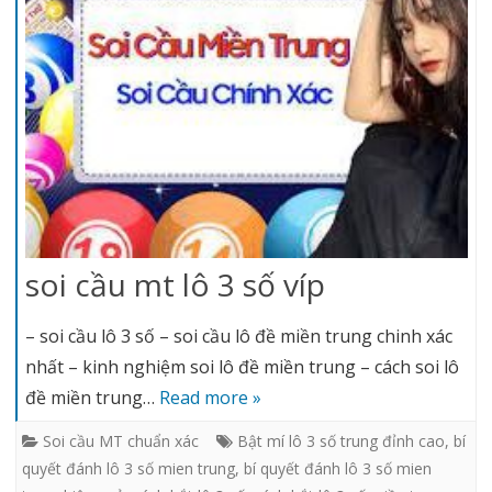
soi cầu mt lô 3 số víp
– soi cầu lô 3 số – soi cầu lô đề miền trung chinh xác
nhất – kinh nghiệm soi lô đề miền trung – cách soi lô
đề miền trung…
Read more »
Soi cầu MT chuẩn xác
Bật mí lô 3 số trung đỉnh cao
,
bí
quyết đánh lô 3 số mien trung
,
bí quyết đánh lô 3 số mien