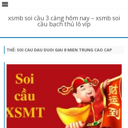
xsmb soi cầu 3 càng hôm nay – xsmb soi
cầu bạch thủ lô víp
Skip
to
content
THẺ:
SOI CAU DAU DUOI GIAI 8 MIEN TRUNG CAO CAP