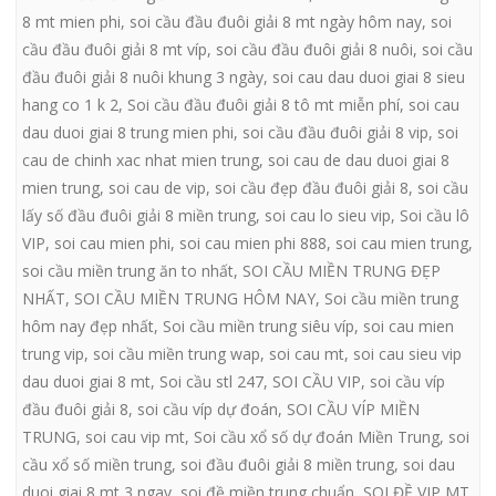
8 mt mien phi
,
soi cầu đầu đuôi giải 8 mt ngày hôm nay
,
soi
cầu đầu đuôi giải 8 mt víp
,
soi cầu đầu đuôi giải 8 nuôi
,
soi cầu
đầu đuôi giải 8 nuôi khung 3 ngày
,
soi cau dau duoi giai 8 sieu
hang co 1 k 2
,
Soi cầu đầu đuôi giải 8 tô mt miễn phí
,
soi cau
dau duoi giai 8 trung mien phi
,
soi cầu đầu đuôi giải 8 vip
,
soi
cau de chinh xac nhat mien trung
,
soi cau de dau duoi giai 8
mien trung
,
soi cau de vip
,
soi cầu đẹp đầu đuôi giải 8
,
soi cầu
lấy số đầu đuôi giải 8 miền trung
,
soi cau lo sieu vip
,
Soi cầu lô
VIP
,
soi cau mien phi
,
soi cau mien phi 888
,
soi cau mien trung
,
soi cầu miền trung ăn to nhất
,
SOI CẦU MIỀN TRUNG ĐẸP
NHẤT
,
SOI CẦU MIỀN TRUNG HÔM NAY
,
Soi cầu miền trung
hôm nay đẹp nhất
,
Soi cầu miền trung siêu víp
,
soi cau mien
trung vip
,
soi cầu miền trung wap
,
soi cau mt
,
soi cau sieu vip
dau duoi giai 8 mt
,
Soi cầu stl 247
,
SOI CẦU VIP
,
soi cầu víp
đầu đuôi giải 8
,
soi cầu víp dự đoán
,
SOI CẦU VÍP MIỀN
TRUNG
,
soi cau vip mt
,
Soi cầu xổ số dự đoán Miền Trung
,
soi
cầu xổ số miền trung
,
soi đầu đuôi giải 8 miền trung
,
soi dau
duoi giai 8 mt 3 ngay
,
soi đề miền trung chuẩn
,
SOI ĐỀ VIP MT
,