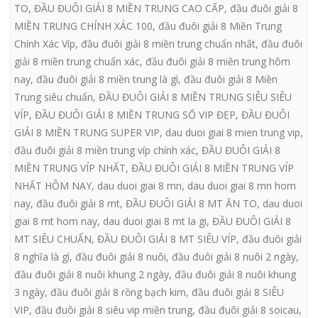
TO
,
ĐẦU ĐUÔI GIẢI 8 MIỀN TRUNG CAO CẤP
,
đầu đuôi giải 8
MIỀN TRUNG CHÍNH XÁC 100
,
đầu đuôi giải 8 Miền Trung
Chính Xác Víp
,
đầu đuôi giải 8 miền trung chuẩn nhất
,
đầu đuôi
giải 8 miền trung chuẩn xác
,
đầu đuôi giải 8 miền trung hôm
nay
,
đầu đuôi giải 8 miền trung là gì
,
đầu đuôi giải 8 Miền
Trung siêu chuẩn
,
ĐẦU ĐUÔI GIẢI 8 MIỀN TRUNG SIÊU SIÊU
VÍP
,
ĐẦU ĐUÔI GIẢI 8 MIỀN TRUNG SỐ VIP ĐẸP
,
ĐẦU ĐUÔI
GIẢI 8 MIỀN TRUNG SUPER VIP
,
dau duoi giai 8 mien trung vip
,
đầu đuôi giải 8 miền trung víp chính xác
,
ĐẦU ĐUÔI GIẢI 8
MIỀN TRUNG VÍP NHẤT
,
ĐẦU ĐUÔI GIẢI 8 MIỀN TRUNG VÍP
NHẤT HÔM NAY
,
dau duoi giai 8 mn
,
dau duoi giai 8 mn hom
nay
,
đầu đuôi giải 8 mt
,
ĐẦU ĐUÔI GIẢI 8 MT ĂN TO
,
dau duoi
giai 8 mt hom nay
,
dau duoi giai 8 mt la gi
,
ĐẦU ĐUÔI GIẢI 8
MT SIÊU CHUẨN
,
ĐẦU ĐUÔI GIẢI 8 MT SIÊU VÍP
,
đầu đuôi giải
8 nghĩa là gì
,
đầu đuôi giải 8 nuôi
,
đầu đuôi giải 8 nuôi 2 ngày
,
đầu đuôi giải 8 nuôi khung 2 ngày
,
đầu đuôi giải 8 nuôi khung
3 ngày
,
đầu đuôi giải 8 rồng bạch kim
,
đầu đuôi giải 8 SIÊU
VIP
,
đầu đuôi giải 8 siêu vip miền trung
,
đầu đuôi giải 8 soicau
,