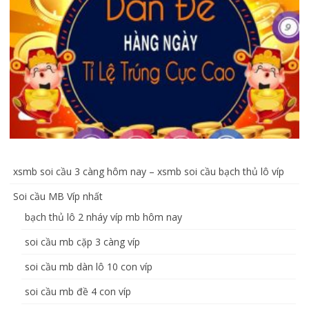
xsmb soi cầu 3 càng hôm nay – xsmb soi cầu bạch thủ lô víp
Soi cầu MB Víp nhất
bạch thủ lô 2 nháy víp mb hôm nay
soi cầu mb cặp 3 càng víp
soi cầu mb dàn lô 10 con víp
soi cầu mb đề 4 con víp