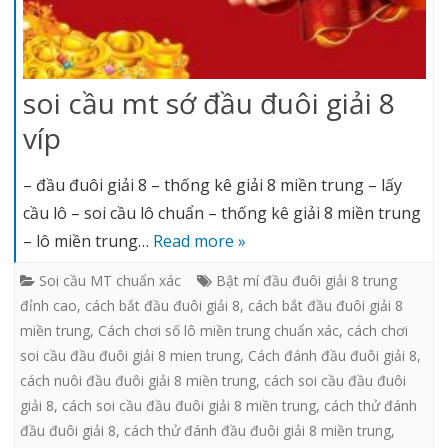
soi cầu mt sớ đầu đuôi giải 8
víp
– đầu đuôi giải 8 – thống kê giải 8 miền trung – lấy
cầu lô – soi cầu lô chuẩn – thống kê giải 8 miền trung
– lô miền trung…
Read more »
Soi cầu MT chuẩn xác
Bật mí đầu đuôi giải 8 trung
đỉnh cao
,
cách bắt đầu đuôi giải 8
,
cách bắt đầu đuôi giải 8
miền trung
,
Cách chơi số lô miền trung chuẩn xác
,
cách chơi
soi cầu đầu đuôi giải 8 mien trung
,
Cách đánh đầu đuôi giải 8
,
cách nuôi đầu đuôi giải 8 miền trung
,
cách soi cầu đầu đuôi
giải 8
,
cách soi cầu đầu đuôi giải 8 miền trung
,
cách thử đánh
đầu đuôi giải 8
,
cách thử đánh đầu đuôi giải 8 miền trung
,