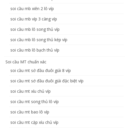
soi cầu mb xiên 2 lô víp
soi cầu mb víp 3 càng víp
soi cầu mb lô song thủ víp
soi cầu mb lô song thủ kép víp
soi cầu mb lô bạch thủ víp
Soi cầu MT chuẩn xác
soi cầu mt sớ đầu đuôi giải 8 víp
soi cầu mt sớ đầu đuôi giải đặc biệt víp
soi cầu mt xíu chủ víp
soi cầu mt song thủ lô víp
soi cầu mt bao lô víp
soi cầu mt cặp xíu chủ víp