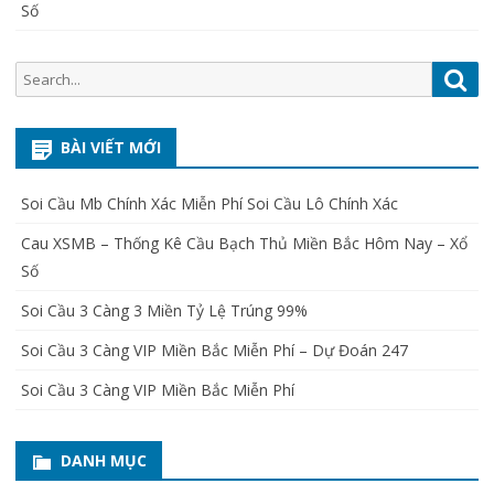
Số
Search
Sea
for:
BÀI VIẾT MỚI
Soi Cầu Mb Chính Xác Miễn Phí Soi Cầu Lô Chính Xác
Cau XSMB – Thống Kê Cầu Bạch Thủ Miền Bắc Hôm Nay – Xổ
Số
Soi Cầu 3 Càng 3 Miền Tỷ Lệ Trúng 99%
Soi Cầu 3 Càng VIP Miền Bắc Miễn Phí – Dự Đoán 247
Soi Cầu 3 Càng VIP Miền Bắc Miễn Phí
DANH MỤC