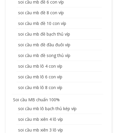
soi cầu mb đề 6 con víp
soi cầu mb đề 8 con víp
soi cầu mb đề 10 con víp
soi cầu mb đề bạch thủ víp
soi cầu mb đề đầu đuôi víp
soi cầu mb đề song thủ víp
soi cầu mb lô 4 con víp
soi cầu mb lô 6 con víp
soi cầu mb lô 8 con víp
Soi cầu MB chuẩn 100%
soi cầu mb lô bạch thủ kép víp
soi cầu mb xiên 4 lô víp
soi cầu mb xiên 3 lô víp