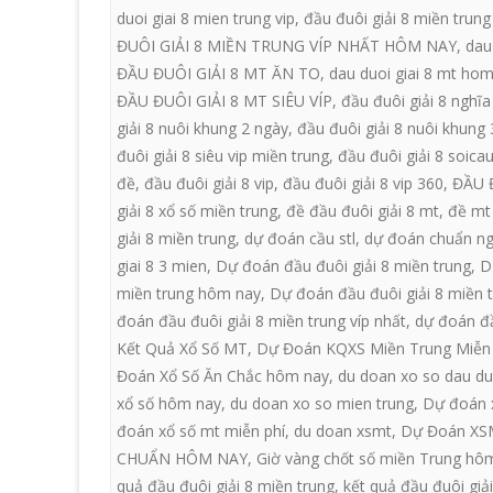
duoi giai 8 mien trung vip
,
đầu đuôi giải 8 miền trung
ĐUÔI GIẢI 8 MIỀN TRUNG VÍP NHẤT HÔM NAY
,
dau
ĐẦU ĐUÔI GIẢI 8 MT ĂN TO
,
dau duoi giai 8 mt ho
ĐẦU ĐUÔI GIẢI 8 MT SIÊU VÍP
,
đầu đuôi giải 8 nghĩa 
giải 8 nuôi khung 2 ngày
,
đầu đuôi giải 8 nuôi khung
đuôi giải 8 siêu vip miền trung
,
đầu đuôi giải 8 soica
đề
,
đầu đuôi giải 8 vip
,
đầu đuôi giải 8 vip 360
,
ĐẦU 
giải 8 xổ số miền trung
,
đề đầu đuôi giải 8 mt
,
đề mt
giải 8 miền trung
,
dự đoán cầu stl
,
dự đoán chuẩn nga
giai 8 3 mien
,
Dự đoán đầu đuôi giải 8 miền trung
,
D
miền trung hôm nay
,
Dự đoán đầu đuôi giải 8 miền 
đoán đầu đuôi giải 8 miền trung víp nhất
,
dự đoán đầ
Kết Quả Xổ Số MT
,
Dự Đoán KQXS Miền Trung Miễn 
Đoán Xổ Số Ăn Chắc hôm nay
,
du doan xo so dau duo
xổ số hôm nay
,
du doan xo so mien trung
,
Dự đoán x
đoán xổ số mt miễn phí
,
du doan xsmt
,
Dự Đoán XS
CHUẨN HÔM NAY
,
Giờ vàng chốt số miền Trung hô
quả đầu đuôi giải 8 miền trung
,
kết quả đầu đuôi giả