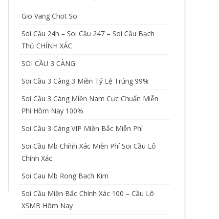
Gio Vang Chot So
Soi Cầu 24h – Soi Cầu 247 – Soi Cầu Bạch
Thủ CHÍNH XÁC
SOI CẦU 3 CÀNG
Soi Cầu 3 Càng 3 Miền Tỷ Lệ Trúng 99%
Soi Cầu 3 Càng Miền Nam Cực Chuẩn Miễn
Phí Hôm Nay 100%
Soi Cầu 3 Càng VIP Miền Bắc Miễn Phí
Soi Cầu Mb Chính Xác Miễn Phí Soi Cầu Lô
Chính Xác
Soi Cau Mb Rong Bach Kim
Soi Cầu Miền Bắc Chính Xác 100 – Cầu Lô
XSMB Hôm Nay