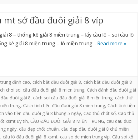
SOI CẦU MB ĐỀ 10 CON VÍP
SOI CẦU MB L
VÍP
u mt sớ đầu đuôi giải 8 víp
SOI CẦU MB ĐỀ BẠCH THỦ VÍP
SOI CẦU MB LÔ
SOI CẦU MB ĐỀ ĐẦU ĐUÔI VÍP
iải 8 – thống kê giải 8 miền trung – lấy cầu lô – soi cầu lô
ng kê giải 8 miền trung – lô miền trung…
Read more »
SOI CẦU MB ĐỀ SONG THỦ VÍP
SOI CẦU MB LÔ 4 CON VÍP
SOI CẦU MB LÔ 6 CON VÍP
SOI CẦU MB LÔ 8 CON VÍP
 trung đỉnh cao
,
cách bắt đầu đuôi giải 8
,
cách bắt đầu đuôi giải 8
ch chơi soi cầu đầu đuôi giải 8 mien trung
,
Cách đánh đầu đuôi giải
 đầu đuôi giải 8
,
cách soi cầu đầu đuôi giải 8 miền trung
,
cách thử
miền trung
,
Cách tính tiền đầu đuôi giải 8 mien trung
,
Cách tính tiền
ch vào tiền đầu đuôi giải 8 khung 5 ngày
,
Cao thủ chốt số
,
Cao thủ
ốt xsmt uy tín
,
CẦU ĐẦU ĐUÔI GIẢI 8 MIỀN TRUNG
,
cau dau duoi
rong ngày
,
cầu đẹp chốt chuẩn
,
cầu đẹp đầu đuôi giải 8 chủ miền
g
,
cầu lô đầu đuôi giải 8 xsmt
,
cau so de mien trung víp
,
Cầu soi xổ