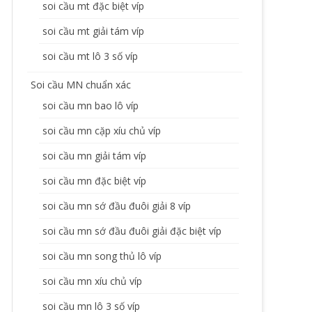
soi cầu mt đặc biệt víp
soi cầu mt giải tám víp
soi cầu mt lô 3 số víp
Soi cầu MN chuẩn xác
soi cầu mn bao lô víp
soi cầu mn cặp xíu chủ víp
soi cầu mn giải tám víp
soi cầu mn đặc biệt víp
soi cầu mn sớ đầu đuôi giải 8 víp
soi cầu mn sớ đầu đuôi giải đặc biệt víp
soi cầu mn song thủ lô víp
soi cầu mn xíu chủ víp
soi cầu mn lô 3 số víp