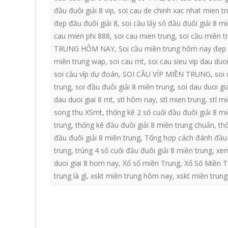
đầu đuôi giải 8 vip
,
soi cau de chinh xac nhat mien t
đẹp đầu đuôi giải 8
,
soi cầu lấy số đầu đuôi giải 8 m
cau mien phi 888
,
soi cau mien trung
,
soi cầu miền t
TRUNG HÔM NAY
,
Soi cầu miền trung hôm nay đẹp
miền trung wap
,
soi cau mt
,
soi cau sieu vip dau duoi
soi cầu víp dự đoán
,
SOI CẦU VÍP MIỀN TRUNG
,
soi 
trung
,
soi đầu đuôi giải 8 miền trung
,
soi dau duoi gi
dau duoi giai 8 mt
,
stl hôm nay
,
stl mien trung
,
stl m
song thu XSmt
,
thống kê 2 số cuối đầu đuôi giải 8 m
trung
,
thống kê đầu đuôi giải 8 miền trung chuẩn
,
th
đầu đuôi giải 8 miền trung
,
Tổng hợp cách đánh đầu 
trung
,
trúng 4 số cuối đầu đuôi giải 8 miền trung
,
xem
duoi giai 8 hom nay
,
Xổ số miền Trung
,
Xổ Số Miền 
trung là gì
,
xskt miền trung hôm nay
,
xskt miền trun