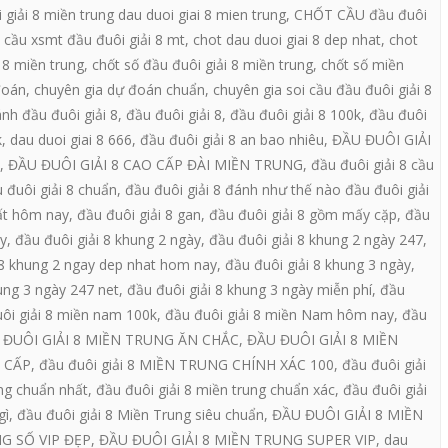
 giải 8 miền trung dau duoi giai 8 mien trung
,
CHỐT CẦU đầu đuôi
 cầu xsmt đầu đuôi giải 8 mt
,
chot dau duoi giai 8 dep nhat
,
chot
 8 miền trung
,
chốt số đầu đuôi giải 8 miền trung
,
chốt số miền
đoán
,
chuyên gia dự đoán chuẩn
,
chuyên gia soi cầu đầu đuôi giải 8
nh đầu đuôi giải 8
,
đầu đuôi giải 8
,
đầu đuôi giải 8 100k
,
đầu đuôi
k
,
dau duoi giai 8 666
,
đầu đuôi giải 8 an bao nhiêu
,
ĐẦU ĐUÔI GIẢI
,
ĐẦU ĐUÔI GIẢI 8 CAO CẤP ĐÀI MIỀN TRUNG
,
đầu đuôi giải 8 cầu
 đuôi giải 8 chuẩn
,
đầu đuôi giải 8 đánh như thế nào đầu đuôi giải
hất hôm nay
,
đầu đuôi giải 8 gan
,
đầu đuôi giải 8 gồm mấy cặp
,
đầu
ày
,
đầu đuôi giải 8 khung 2 ngày
,
đầu đuôi giải 8 khung 2 ngày 247
,
 8 khung 2 ngay dep nhat hom nay
,
đầu đuôi giải 8 khung 3 ngày
,
ung 3 ngày 247 net
,
đầu đuôi giải 8 khung 3 ngày miễn phí
,
đầu
ôi giải 8 miền nam 100k
,
đầu đuôi giải 8 miền Nam hôm nay
,
đầu
 ĐUÔI GIẢI 8 MIỀN TRUNG ĂN CHẮC
,
ĐẦU ĐUÔI GIẢI 8 MIỀN
 CẤP
,
đầu đuôi giải 8 MIỀN TRUNG CHÍNH XÁC 100
,
đầu đuôi giải
ung chuẩn nhất
,
đầu đuôi giải 8 miền trung chuẩn xác
,
đầu đuôi giải
gì
,
đầu đuôi giải 8 Miền Trung siêu chuẩn
,
ĐẦU ĐUÔI GIẢI 8 MIỀN
G SỐ VIP ĐẸP
,
ĐẦU ĐUÔI GIẢI 8 MIỀN TRUNG SUPER VIP
,
dau