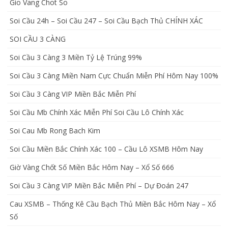
Gio Vang Chot So
Soi Cầu 24h – Soi Cầu 247 – Soi Cầu Bạch Thủ CHÍNH XÁC
SOI CẦU 3 CÀNG
Soi Cầu 3 Càng 3 Miền Tỷ Lệ Trúng 99%
Soi Cầu 3 Càng Miền Nam Cực Chuẩn Miễn Phí Hôm Nay 100%
Soi Cầu 3 Càng VIP Miền Bắc Miễn Phí
Soi Cầu Mb Chính Xác Miễn Phí Soi Cầu Lô Chính Xác
Soi Cau Mb Rong Bach Kim
Soi Cầu Miền Bắc Chính Xác 100 – Cầu Lô XSMB Hôm Nay
Giờ Vàng Chốt Số Miền Bắc Hôm Nay – Xổ Số 666
Soi Cầu 3 Càng VIP Miền Bắc Miễn Phí – Dự Đoán 247
Cau XSMB – Thống Kê Cầu Bạch Thủ Miền Bắc Hôm Nay – Xổ
Số