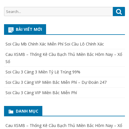
Search
Sea
for:
BÀI VIẾT MỚI
Soi Cầu Mb Chính Xác Miễn Phí Soi Cầu Lô Chính Xác
Cau XSMB – Thống Kê Cầu Bạch Thủ Miền Bắc Hôm Nay – Xổ
Số
Soi Cầu 3 Càng 3 Miền Tỷ Lệ Trúng 99%
Soi Cầu 3 Càng VIP Miền Bắc Miễn Phí – Dự Đoán 247
Soi Cầu 3 Càng VIP Miền Bắc Miễn Phí
DANH MỤC
Cau XSMB – Thống Kê Cầu Bạch Thủ Miền Bắc Hôm Nay – Xổ