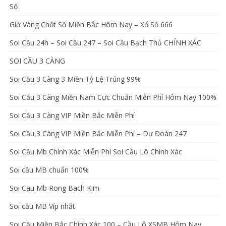
Số
Giờ Vàng Chốt Số Miền Bắc Hôm Nay – Xổ Số 666
Soi Cầu 24h – Soi Cầu 247 – Soi Cầu Bạch Thủ CHÍNH XÁC
SOI CẦU 3 CÀNG
Soi Cầu 3 Càng 3 Miền Tỷ Lệ Trúng 99%
Soi Cầu 3 Càng Miền Nam Cực Chuẩn Miễn Phí Hôm Nay 100%
Soi Cầu 3 Càng VIP Miền Bắc Miễn Phí
Soi Cầu 3 Càng VIP Miền Bắc Miễn Phí – Dự Đoán 247
Soi Cầu Mb Chính Xác Miễn Phí Soi Cầu Lô Chính Xác
Soi cầu MB chuẩn 100%
Soi Cau Mb Rong Bach Kim
Soi cầu MB Víp nhất
Soi Cầu Miền Bắc Chính Xác 100 – Cầu Lô XSMB Hôm Nay