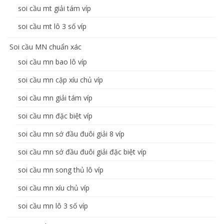
soi cầu mt giải tám víp
soi cầu mt lô 3 số víp
Soi cầu MN chuẩn xác
soi cầu mn bao lô víp
soi cầu mn cặp xíu chủ víp
soi cầu mn giải tám víp
soi cầu mn đặc biệt víp
soi cầu mn sớ đầu đuôi giải 8 víp
soi cầu mn sớ đầu đuôi giải đặc biệt víp
soi cầu mn song thủ lô víp
soi cầu mn xíu chủ víp
soi cầu mn lô 3 số víp