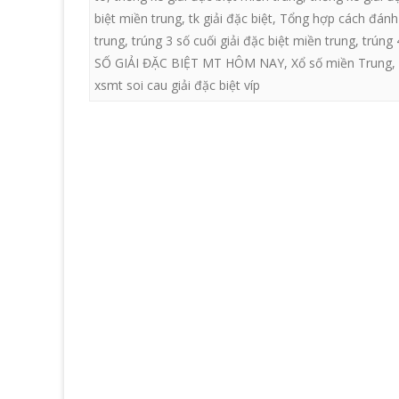
biệt miền trung
,
tk giải đặc biệt
,
Tổng hợp cách đánh 
trung
,
trúng 3 số cuối giải đặc biệt miền trung
,
trúng 
SỐ GIẢI ĐẶC BIỆT MT HÔM NAY
,
Xổ số miền Trung
,
xsmt soi cau giải đặc biệt víp