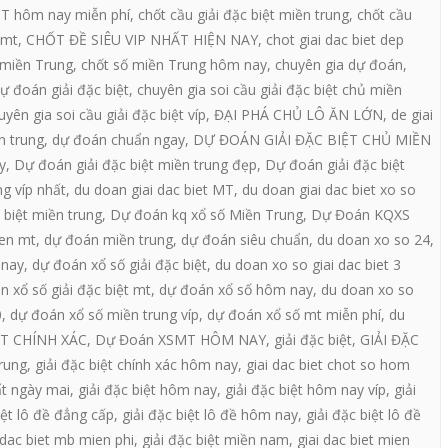
T hôm nay miễn phí
,
chốt cầu giải đặc biệt miền trung
,
chốt cầu
tmt
,
CHỐT ĐỀ SIÊU VIP NHẤT HIỆN NAY
,
chot giai dac biet dep
 miền Trung
,
chốt số miền Trung hôm nay
,
chuyên gia dự đoán
,
ự đoán giải đặc biệt
,
chuyên gia soi cầu giải đặc biệt chủ miền
uyên gia soi cầu giải đặc biệt víp
,
ĐẠI PHÁ CHỦ LÔ ĂN LỚN
,
de giai
n trung
,
dự đoán chuẩn ngay
,
DỰ ĐOÁN GIẢI ĐẶC BIỆT CHỦ MIỀN
y
,
Dự đoán giải đặc biệt miền trung đẹp
,
Dự đoán giải đặc biệt
ng víp nhất
,
du doan giai dac biet MT
,
du doan giai dac biet xo so
 biệt miền trung
,
Dự đoán kq xổ số Miền Trung
,
Dự Đoán KQXS
ien mt
,
dự đoán miền trung
,
dự đoán siêu chuẩn
,
du doan xo so 24
,
 nay
,
dự đoán xổ số giải đặc biệt
,
du doan xo so giai dac biet 3
 xổ số giải đặc biệt mt
,
dự đoán xổ số hôm nay
,
du doan xo so
0
,
dự đoán xổ số miền trung víp
,
dự đoán xổ số mt miễn phí
,
du
T CHÍNH XÁC
,
Dự Đoán XSMT HÔM NAY
,
giải đặc biệt
,
GIẢI ĐẶC
trung
,
giải đặc biệt chính xác hôm nay
,
giai dac biet chot so hom
ất ngày mai
,
giải đặc biệt hôm nay
,
giải đặc biệt hôm nay víp
,
giải
iệt lô đề đẳng cấp
,
giải đặc biệt lô đề hôm nay
,
giải đặc biệt lô đề
 dac biet mb mien phi
,
giải đặc biệt miền nam
,
giai dac biet mien