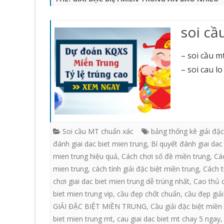
SOI CẦU MN SỚ ĐẦU ĐUÔI GIẢI
ĐẶC BIỆT VÍP
soi cầ
SOI CẦU MN SONG THỦ LÔ VÍP
– soi cầu mt
SOI CẦU MN XÍU CHỦ VÍP
– soi cau l
SOI CẦU MN LÔ 3 SỐ VÍP
Soi cầu MT chuẩn xác
bảng thống kê giải đặc
đánh giai dac biet mien trung
,
Bí quyết đánh giai dac
mien trung hiệu quả
,
Cách chơi số đề miền trung
,
Cá
mien trung
,
cách tính giải đặc biệt miền trung
,
Cách t
chơi giai dac biet mien trung dễ trúng nhất
,
Cao thủ 
biet mien trung vip
,
cầu đẹp chốt chuẩn
,
cầu đẹp giải
GIẢI ĐẶC BIỆT MIỀN TRUNG
,
Cầu giải đặc biệt miền
biet mien trung mt
,
cau giai dac biet mt chay 5 ngay