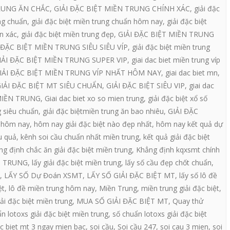
TRUNG ĂN CHẮC
,
GIẢI ĐẶC BIỆT MIỀN TRUNG CHÍNH XÁC
,
giải đặc
ung chuẩn
,
giải đặc biệt miền trung chuẩn hôm nay
,
giải đặc biệt
ẩn xác
,
giải đặc biệt miền trung đẹp
,
GIẢI ĐẶC BIỆT MIỀN TRUNG
 ĐẶC BIỆT MIỀN TRUNG SIÊU SIÊU VÍP
,
giải đặc biệt miền trung
IẢI ĐẶC BIỆT MIỀN TRUNG SUPER VIP
,
giai dac biet miền trung víp
IẢI ĐẶC BIỆT MIỀN TRUNG VÍP NHẤT HÔM NAY
,
giai dac biet mn
,
IẢI ĐẶC BIỆT MT SIÊU CHUẨN
,
GIẢI ĐẶC BIỆT SIÊU VIP
,
giai dac
 MIỀN TRUNG
,
Giai dac biet xo so mien trung
,
giải đặc biệt xổ số
g siêu chuẩn
,
giải đặc biệtmiền trung ăn bao nhiêu
,
GIẢI ĐẶC
g hôm nay
,
hôm nay giải đặc biệt nào đẹp nhất
,
hôm nay kết quả dự
u quả
,
kênh soi cầu chuẩn nhất miền trung
,
kết quả giải đặc biệt
g định chắc ăn giải đặc biệt miền trung
,
Khẳng định kqxsmt chính
N TRUNG
,
lấy giải đặc biệt miền trung
,
lấy số cầu đẹp chốt chuẩn
,
,
LẤY SỐ Dự Đoán XSMT
,
LẤY SỐ GIẢI ĐẶC BIỆT MT
,
lấy số lô đề
ệt
,
lô đề miền trung hôm nay
,
Miền Trung
,
miền trung giải đặc biệt
,
ải đặc biệt miền trung
,
MUA SỐ GIẢI ĐẶC BIỆT MT
,
Quay thử
n lotoxs giải đặc biệt miền trung
,
số chuẩn lotoxs giải đặc biệt
ac biet mt 3 ngay mien bac
,
soi cầu
,
Soi cầu 247
,
soi cau 3 mien
,
soi