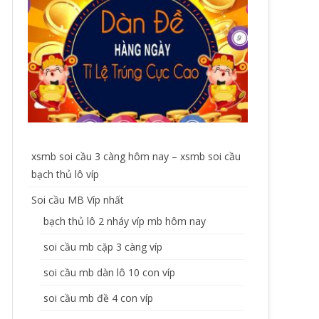
SOI CẦU MT CẶP XÍU CHỦ VÍP
Ô SONG THỦ KÉP
SOI CẦU MT ĐẶC BIỆT VÍP
 BẠCH THỦ VÍP
SOI CẦU MT GIẢI TÁM VÍP
SOI CẦU MT LÔ 3 SỐ VÍP
xsmb soi cầu 3 càng hôm nay – xsmb soi cầu
bạch thủ lô víp
Soi cầu MB Víp nhất
bạch thủ lô 2 nháy víp mb hôm nay
soi cầu mb cặp 3 càng víp
soi cầu mb dàn lô 10 con víp
soi cầu mb đề 4 con víp