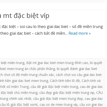
SOI CẦU MB ĐỀ 10 CON VÍP
SOI CẦU MB L
VÍP
u mt đặc biệt víp
SOI CẦU MB ĐỀ BẠCH THỦ VÍP
SOI CẦU MB LÔ
SOI CẦU MB ĐỀ ĐẦU ĐUÔI VÍP
 đặc biệt – soi cau lo theo giai dac biet – số đề miền trung
o theo giai dac biet – cách bắt đề miền…
Read more »
SOI CẦU MB ĐỀ SONG THỦ VÍP
SOI CẦU MB LÔ 4 CON VÍP
SOI CẦU MB LÔ 6 CON VÍP
SOI CẦU MB LÔ 8 CON VÍP
 biệt miền trung
,
Bật mí giai dac biet mien trung đỉnh cao
,
bí quyết
 biet mien trung ăn chắc phần thắng
,
bí quyết đánh giai dac biet
ch chơi số đề miền trung chuẩn xác
,
cách chơi soi cầu giai dac biet
ính tiền giai dac biet mien trung
,
Cách tính tiền lô đề
,
Cách tính và
chốt số miền Trung
,
cầu dề giải đặc biệt miền trung
,
cau de giai dac
 đặc biệt chủ miền trung
,
cầu đẹp giải đặc biệt miền trung vip
,
CẦU
 trung chính xác nhất
,
cầu giải đặc biệt mien trung đẹp
,
cau giai dac
,
cầu lô giải đặc biệt xsmt
,
cau so de mien trung víp
,
cầu soi giai dac