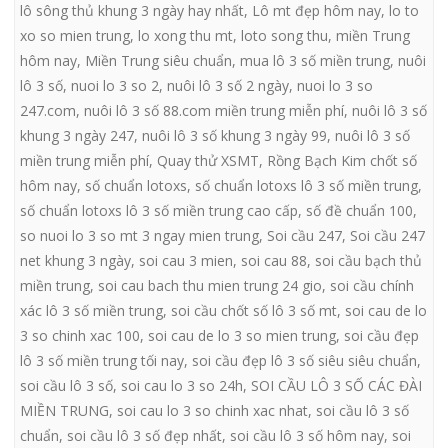
lô sông thủ khung 3 ngày hay nhất
,
Lô mt đẹp hôm nay
,
lo to
xo so mien trung
,
lo xong thu mt
,
loto song thu
,
miền Trung
hôm nay
,
Miền Trung siêu chuẩn
,
mua lô 3 số miền trung
,
nuôi
lô 3 số
,
nuoi lo 3 so 2
,
nuôi lô 3 số 2 ngày
,
nuoi lo 3 so
247.com
,
nuôi lô 3 số 88.com miền trung miễn phí
,
nuôi lô 3 số
khung 3 ngày 247
,
nuôi lô 3 số khung 3 ngày 99
,
nuôi lô 3 số
miền trung miễn phí
,
Quay thử XSMT
,
Rồng Bạch Kim chốt số
hôm nay
,
số chuẩn lotoxs
,
số chuẩn lotoxs lô 3 số miền trung
,
số chuẩn lotoxs lô 3 số miền trung cao cấp
,
số đề chuẩn 100
,
so nuoi lo 3 so mt 3 ngay mien trung
,
Soi cầu 247
,
Soi cầu 247
net khung 3 ngày
,
soi cau 3 mien
,
soi cau 88
,
soi cầu bạch thủ
miền trung
,
soi cau bach thu mien trung 24 gio
,
soi cầu chính
xác lô 3 số miền trung
,
soi cầu chốt số lô 3 số mt
,
soi cau de lo
3 so chinh xac 100
,
soi cau de lo 3 so mien trung
,
soi cầu đẹp
lô 3 số miền trung tối nay
,
soi cầu đẹp lô 3 số siêu siêu chuẩn
,
soi cầu lô 3 số
,
soi cau lo 3 so 24h
,
SOI CẦU LÔ 3 SỐ CÁC ĐÀI
MIỀN TRUNG
,
soi cau lo 3 so chinh xac nhat
,
soi cầu lô 3 số
chuẩn
,
soi cầu lô 3 số đẹp nhất
,
soi cầu lô 3 số hôm nay
,
soi