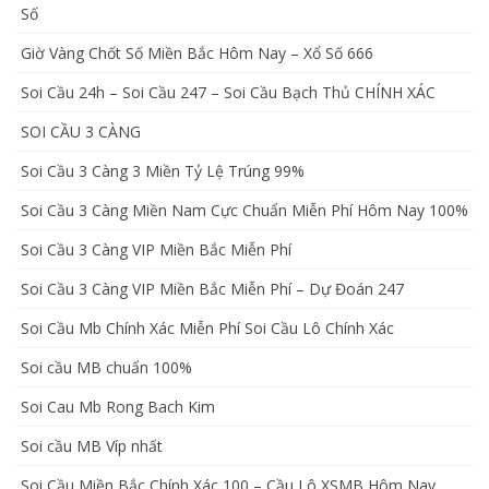
Số
Giờ Vàng Chốt Số Miền Bắc Hôm Nay – Xổ Số 666
Soi Cầu 24h – Soi Cầu 247 – Soi Cầu Bạch Thủ CHÍNH XÁC
SOI CẦU 3 CÀNG
Soi Cầu 3 Càng 3 Miền Tỷ Lệ Trúng 99%
Soi Cầu 3 Càng Miền Nam Cực Chuẩn Miễn Phí Hôm Nay 100%
Soi Cầu 3 Càng VIP Miền Bắc Miễn Phí
Soi Cầu 3 Càng VIP Miền Bắc Miễn Phí – Dự Đoán 247
Soi Cầu Mb Chính Xác Miễn Phí Soi Cầu Lô Chính Xác
Soi cầu MB chuẩn 100%
Soi Cau Mb Rong Bach Kim
Soi cầu MB Víp nhất
Soi Cầu Miền Bắc Chính Xác 100 – Cầu Lô XSMB Hôm Nay