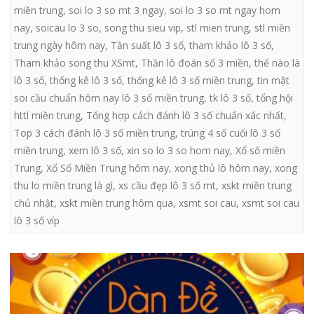
miền trung
,
soi lo 3 so mt 3 ngay
,
soi lo 3 so mt ngay hom
nay
,
soicau lo 3 so
,
song thu sieu vip
,
stl mien trung
,
stl miền
trung ngày hôm nay
,
Tần suất lô 3 số
,
tham khảo lô 3 số
,
Tham khảo song thu XSmt
,
Thần lô đoán số 3 miền
,
thế nào là
lô 3 số
,
thống kê lô 3 số
,
thống kê lô 3 số miền trung
,
tin mật
soi cầu chuẩn hôm nay lô 3 số miền trung
,
tk lô 3 số
,
tổng hội
httl miền trung
,
Tổng hợp cách đánh lô 3 số chuẩn xác nhất
,
Top 3 cách đánh lô 3 số miền trung
,
trúng 4 số cuối lô 3 số
miền trung
,
xem lô 3 số
,
xin so lo 3 so hom nay
,
Xổ số miền
Trung
,
Xổ Số Miền Trung hôm nay
,
xong thủ lô hôm nay
,
xong
thu lo miền trung là gì
,
xs cầu đẹp lô 3 số mt
,
xskt miền trung
chủ nhật
,
xskt miền trung hôm qua
,
xsmt soi cau
,
xsmt soi cau
lô 3 số víp