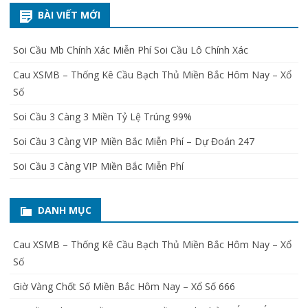
BÀI VIẾT MỚI
Soi Cầu Mb Chính Xác Miễn Phí Soi Cầu Lô Chính Xác
Cau XSMB – Thống Kê Cầu Bạch Thủ Miền Bắc Hôm Nay – Xổ
Số
Soi Cầu 3 Càng 3 Miền Tỷ Lệ Trúng 99%
Soi Cầu 3 Càng VIP Miền Bắc Miễn Phí – Dự Đoán 247
Soi Cầu 3 Càng VIP Miền Bắc Miễn Phí
DANH MỤC
Cau XSMB – Thống Kê Cầu Bạch Thủ Miền Bắc Hôm Nay – Xổ
Số
Giờ Vàng Chốt Số Miền Bắc Hôm Nay – Xổ Số 666