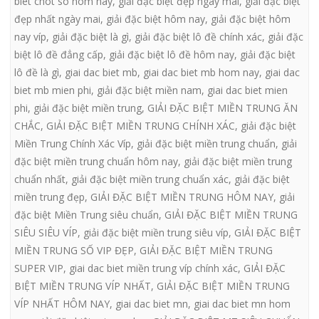
biet chot so hom nay
,
giải đặc biệt đẹp ngày mai
,
giải đặc biệt
đẹp nhất ngày mai
,
giải đặc biệt hôm nay
,
giải đặc biệt hôm
nay víp
,
giải đặc biệt là gì
,
giải đặc biệt lô đề chính xác
,
giải đặc
biệt lô đề đẳng cấp
,
giải đặc biệt lô đề hôm nay
,
giải đặc biệt
lô đề là gì
,
giai dac biet mb
,
giai dac biet mb hom nay
,
giai dac
biet mb mien phi
,
giải đặc biệt miền nam
,
giai dac biet mien
phi
,
giải đặc biệt miền trung
,
GIẢI ĐẶC BIỆT MIỀN TRUNG ĂN
CHẮC
,
GIẢI ĐẶC BIỆT MIỀN TRUNG CHÍNH XÁC
,
giải đặc biệt
Miền Trung Chính Xác Víp
,
giải đặc biệt miền trung chuẩn
,
giải
đặc biệt miền trung chuẩn hôm nay
,
giải đặc biệt miền trung
chuẩn nhất
,
giải đặc biệt miền trung chuẩn xác
,
giải đặc biệt
miền trung đẹp
,
GIẢI ĐẶC BIỆT MIỀN TRUNG HÔM NAY
,
giải
đặc biệt Miền Trung siêu chuẩn
,
GIẢI ĐẶC BIỆT MIỀN TRUNG
SIÊU SIÊU VÍP
,
giải đặc biệt miền trung siêu víp
,
GIẢI ĐẶC BIỆT
MIỀN TRUNG SỐ VIP ĐẸP
,
GIẢI ĐẶC BIỆT MIỀN TRUNG
SUPER VIP
,
giai dac biet miền trung víp chính xác
,
GIẢI ĐẶC
BIỆT MIỀN TRUNG VÍP NHẤT
,
GIẢI ĐẶC BIỆT MIỀN TRUNG
VÍP NHẤT HÔM NAY
,
giai dac biet mn
,
giai dac biet mn hom