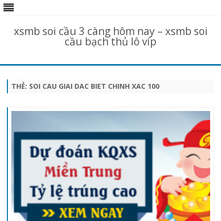
xsmb soi cầu 3 càng hôm nay – xsmb soi
cầu bạch thủ lô víp
Skip
to
content
THẺ:
SOI CAU GIAI DAC BIET CHINH XAC 100