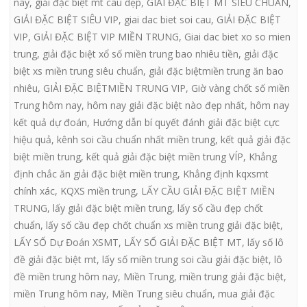
nay
,
giải đặc biệt mt cau dẹp
,
GIẢI ĐẶC BIỆT MT SIÊU CHUẨN
,
GIẢI ĐẶC BIỆT SIÊU VIP
,
giai dac biet soi cau
,
GIẢI ĐẶC BIỆT
VIP
,
GIẢI ĐẶC BIỆT VIP MIỀN TRUNG
,
Giai dac biet xo so mien
trung
,
giải đặc biệt xổ số miền trung bao nhiêu tiền
,
giải đặc
biệt xs miền trung siêu chuẩn
,
giải đặc biệtmiền trung ăn bao
nhiêu
,
GIẢI ĐẶC BIỆTMIỀN TRUNG VIP
,
Giờ vàng chốt số miền
Trung hôm nay
,
hôm nay giải đặc biệt nào đẹp nhất
,
hôm nay
kết quả dự đoán
,
Hướng dẫn bí quyết đánh giải đặc biệt cực
hiệu quả
,
kênh soi cầu chuẩn nhất miền trung
,
kết quả giải đặc
biệt miền trung
,
kết quả giải đặc biệt miền trung VÍP
,
Khẳng
định chắc ăn giải đặc biệt miền trung
,
Khẳng định kqxsmt
chính xác
,
KQXS miền trung
,
LẤY CẦU GIẢI ĐẶC BIỆT MIỀN
TRUNG
,
lấy giải đặc biệt miền trung
,
lấy số cầu đẹp chốt
chuẩn
,
lấy số cầu đẹp chốt chuẩn xs miền trung giải đặc biệt
,
LẤY SỐ Dự Đoán XSMT
,
LẤY SỐ GIẢI ĐẶC BIỆT MT
,
lấy số lô
đề giải đặc biệt mt
,
lấy số miền trung soi cầu giải đặc biệt
,
lô
đề miền trung hôm nay
,
Miền Trung
,
miền trung giải đặc biệt
,
miền Trung hôm nay
,
Miền Trung siêu chuẩn
,
mua giải đặc