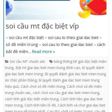
soi cầu mt đặc biệt víp
– soi cầu mt đặc biệt – soi cau lo theo giai dac biet –
số đề miền trung – soi cau lo theo giai dac biet – cách
bắt đề miền…
Read more »
Soi cầu MT chuẩn xác
bảng thống kê giải đặc biệt miền
trung
,
Bật mí giai dac biet mien trung đỉnh cao
,
bí quyết đánh
giai dac biet mien trung
,
Bí quyết đánh giai dac biet mien trung
ăn chắc phần thắng
,
bí quyết đánh giai dac biet mien trung
hiệu quả
,
Cách chơi số đề miền trung
,
Cách chơi số đề miền
trung chuẩn xác
,
cách chơi soi cầu giai dac biet mien trung
,
cách tính giải đặc biệt miền trung
,
Cách tính tiền giai dac biet
mien trung
,
Cách tính tiền lô đề
,
Cách tính và chơi giai dac biet
mien trung dễ trúng nhất
,
Cao thủ chốt số miền Trung
,
cầu dề