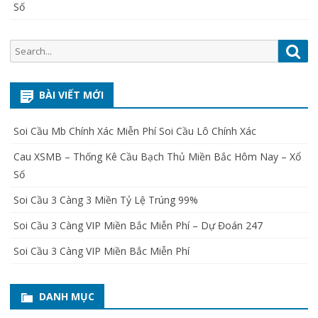
Số
Search
Sea
for:
BÀI VIẾT MỚI
Soi Cầu Mb Chính Xác Miễn Phí Soi Cầu Lô Chính Xác
Cau XSMB – Thống Kê Cầu Bạch Thủ Miền Bắc Hôm Nay – Xổ
Số
Soi Cầu 3 Càng 3 Miền Tỷ Lệ Trúng 99%
Soi Cầu 3 Càng VIP Miền Bắc Miễn Phí – Dự Đoán 247
Soi Cầu 3 Càng VIP Miền Bắc Miễn Phí
DANH MỤC