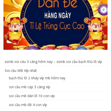
xsmb soi cầu 3 càng hôm nay – xsmb soi cầu bạch thủ lô víp
Soi cầu MB Víp nhất
bạch thủ lô 2 nháy víp mb hôm nay
soi cầu mb cặp 3 càng víp
soi cầu mb dàn lô 10 con víp
soi cầu mb đề 4 con víp