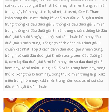
soi kep dau duoi giai 8 mt
,
stl hôm nay
,
stl mien trung
,
stl miền
trung ngày hôm nay
,
stl mlb
,
stl mt
,
stl xsmt
,
SXMT
,
Tham
khảo song thu XSmt
,
thống kê 2 số cuối đầu đuôi giải 8 miền
trung
,
thống kê đầu đuôi giải 8
,
thống kê đầu đuôi giải 8 miền
trung
,
thống kê đầu đuôi giải 8 miền trung chuẩn
,
thống kê đầu
đuôi giải 8 nuôi 3 ngày
,
tin mật soi cầu chuẩn hôm nay đầu
đuôi giải 8 miền trung
,
Tổng hợp cách đánh đầu đuôi giải 8
chuẩn xác nhất
,
Top 3 cách đánh đầu đuôi giải 8 miền trung
,
trúng 4 số cuối đầu đuôi giải 8 miền trung
,
xem đầu đuôi giải
8
,
xem kq đầu đuôi giải 8 mt hôm nay
,
xin so dau duoi giai 8
hom nay
,
Xổ số miền Trung
,
Xổ Số Miền Trung hôm nay
,
xong
thủ lô
,
xong thủ lô hôm nay
,
xong thu lo miền trung là gì
,
xskt
miền trung hôm nay
,
xskt miền trung hôm qua
,
xsmt soi cầu
đầu đuôi giải 8 siêu chuẩn