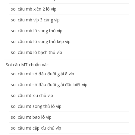
soi cầu mb xiên 2 lô víp
soi cầu mb víp 3 càng víp
soi cầu mb lô song thủ víp
soi cầu mb lô song thủ kép víp
soi cầu mb lô bạch thủ víp
Soi cầu MT chuẩn xác
soi cầu mt sớ đầu đuôi giải 8 víp
soi cầu mt sớ đầu đuôi giải đặc biệt víp
soi cầu mt xíu chủ víp
soi cầu mt song thủ lô víp
soi cầu mt bao lô víp
soi cầu mt cặp xíu chủ víp