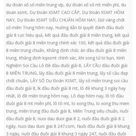
dự đoán xổ số miền trung víp
,
dự đoán xổ số mt miễn phí
,
du
doan xsmt
,
Dự Đoán XSMT CAO CẤP
,
Dự Đoán XSMT HÔM
NAY
,
Dự Đoán XSMT SIÊU CHUẨN HÔM NAY
,
Giờ vàng chốt
số miền Trung hôm nay
,
Hướng dẫn bí quyết đánh đầu đuôi
giải 8 cực hiệu quả
,
kết quả đầu đuôi giải 8 miền trung
,
kết quả
đầu đuôi giải 8 miền trung chính xác 100
,
kết quả đầu đuôi giải
8 miền trung chuẩn
,
Khẳng định chắc ăn đầu đuôi giải 8 miền
trung
,
Khẳng định kqxsmt chính xác
,
khi song tử lơ bạn
,
Kinh
Nghiệm Soi Cầu Lô Đề đầu đuôi giải 8
,
LẤY CẦU đầu đuôi giải
8 MIỀN TRUNG
,
lấy đầu đuôi giải 8 miền trung
,
lấy số cầu đẹp
chốt chuẩn
,
LẤY SỐ Dự Đoán XSMT
,
lấy số miền trung soi cầu
đầu đuôi giải 8
,
lk đầu đuôi giải 8 mt
,
lô đề khung 3 ngày hay
nhất
,
lô đề miền trung hôm nay
,
Lô đẹp hôm nay
,
lô tô đầu
đuôi giải 8 mt miễn phí
,
lô tô mt
,
lo xong thu
,
lo xong thu mien
trung
,
miền trung đầu đuôi giải 8
,
Miền Trung siêu chuẩn
,
nuôi
đầu đuôi giải 8
,
nuoi dau duoi giai 8 2
,
nuôi đầu đuôi giải 8 2
ngày
,
nuoi dau duoi giai 8 247.com
,
Nuôi đầu đuôi giải 8 khung
3 ngày
,
nuôi đầu đuôi giải 8 khung 3 ngày 247
,
nuôi đầu đuôi