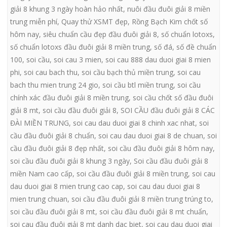
giải 8 khung 3 ngày hoàn hảo nhất
,
nuôi đầu đuôi giải 8 miền
trung miễn phí
,
Quay thử XSMT đẹp
,
Rồng Bạch Kim chốt số
hôm nay
,
siêu chuẩn cầu đẹp đầu đuôi giải 8
,
số chuẩn lotoxs
,
số chuẩn lotoxs đầu đuôi giải 8 miền trung
,
số đá
,
số đề chuẩn
100
,
soi cầu
,
soi cau 3 mien
,
soi cau 888 dau duoi giai 8 mien
phi
,
soi cau bach thu
,
soi cầu bạch thủ miền trung
,
soi cau
bach thu mien trung 24 gio
,
soi cầu btl miền trung
,
soi cầu
chính xác đầu đuôi giải 8 miền trung
,
soi cầu chốt số đầu đuôi
giải 8 mt
,
soi cầu đầu đuôi giải 8
,
SOI CẦU đầu đuôi giải 8 CÁC
ĐÀI MIỀN TRUNG
,
soi cau dau duoi giai 8 chinh xac nhat
,
soi
cầu đầu đuôi giải 8 chuẩn
,
soi cau dau duoi giai 8 de chuan
,
soi
cầu đầu đuôi giải 8 đẹp nhất
,
soi cầu đầu đuôi giải 8 hôm nay
,
soi cầu đầu đuôi giải 8 khung 3 ngày
,
Soi cầu đầu đuôi giải 8
miền Nam cao cấp
,
soi cầu đầu đuôi giải 8 miền trung
,
soi cau
dau duoi giai 8 mien trung cao cap
,
soi cau dau duoi giai 8
mien trung chuan
,
soi cầu đầu đuôi giải 8 miền trung trúng to
,
soi cầu đầu đuôi giải 8 mt
,
soi cầu đầu đuôi giải 8 mt chuẩn
,
soi cau đầu đuôi giải 8 mt danh dac biet
,
soi cau dau duoi giai