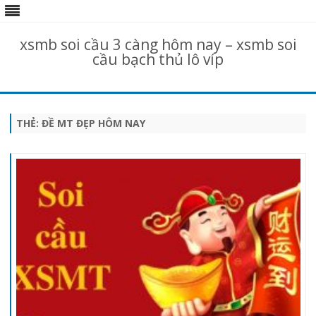
xsmb soi cầu 3 càng hôm nay – xsmb soi
cầu bạch thủ lô víp
Skip
to
content
THẺ:
ĐỀ MT ĐẸP HÔM NAY