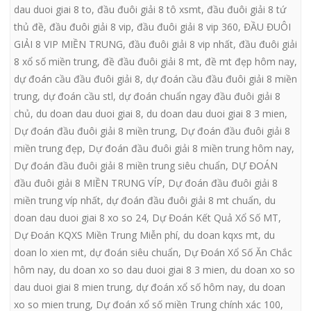
dau duoi giai 8 to
,
đầu đuôi giải 8 tô xsmt
,
đầu đuôi giải 8 tứ
thủ đề
,
đầu đuôi giải 8 vip
,
đầu đuôi giải 8 vip 360
,
ĐẦU ĐUÔI
GIẢI 8 VIP MIỀN TRUNG
,
đầu đuôi giải 8 vip nhất
,
đầu đuôi giải
8 xổ số miền trung
,
đề đầu đuôi giải 8 mt
,
đề mt đẹp hôm nay
,
dự đoán cầu đầu đuôi giải 8
,
dự đoán cầu đầu đuôi giải 8 miền
trung
,
dự đoán cầu stl
,
dự đoán chuẩn ngay đầu đuôi giải 8
chủ
,
du doan dau duoi giai 8
,
du doan dau duoi giai 8 3 mien
,
Dự đoán đầu đuôi giải 8 miền trung
,
Dự đoán đầu đuôi giải 8
miền trung đẹp
,
Dự đoán đầu đuôi giải 8 miền trung hôm nay
,
Dự đoán đầu đuôi giải 8 miền trung siêu chuẩn
,
DỰ ĐOÁN
đầu đuôi giải 8 MIỀN TRUNG VÍP
,
Dự đoán đầu đuôi giải 8
miền trung víp nhất
,
dự đoán đầu đuôi giải 8 mt chuẩn
,
du
doan dau duoi giai 8 xo so 24
,
Dự Đoán Kết Quả Xổ Số MT
,
Dự Đoán KQXS Miền Trung Miễn phí
,
du doan kqxs mt
,
du
doan lo xien mt
,
dự đoán siêu chuẩn
,
Dự Đoán Xổ Số Ăn Chắc
hôm nay
,
du doan xo so dau duoi giai 8 3 mien
,
du doan xo so
dau duoi giai 8 mien trung
,
dự đoán xổ số hôm nay
,
du doan
xo so mien trung
,
Dự đoán xổ số miền Trung chính xác 100
,