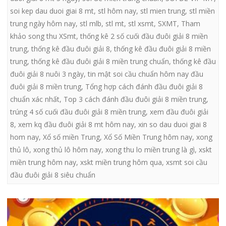
soi kep dau duoi giai 8 mt
,
stl hôm nay
,
stl mien trung
,
stl miền
trung ngày hôm nay
,
stl mlb
,
stl mt
,
stl xsmt
,
SXMT
,
Tham
khảo song thu XSmt
,
thống kê 2 số cuối đầu đuôi giải 8 miền
trung
,
thống kê đầu đuôi giải 8
,
thống kê đầu đuôi giải 8 miền
trung
,
thống kê đầu đuôi giải 8 miền trung chuẩn
,
thống kê đầu
đuôi giải 8 nuôi 3 ngày
,
tin mật soi cầu chuẩn hôm nay đầu
đuôi giải 8 miền trung
,
Tổng hợp cách đánh đầu đuôi giải 8
chuẩn xác nhất
,
Top 3 cách đánh đầu đuôi giải 8 miền trung
,
trúng 4 số cuối đầu đuôi giải 8 miền trung
,
xem đầu đuôi giải
8
,
xem kq đầu đuôi giải 8 mt hôm nay
,
xin so dau duoi giai 8
hom nay
,
Xổ số miền Trung
,
Xổ Số Miền Trung hôm nay
,
xong
thủ lô
,
xong thủ lô hôm nay
,
xong thu lo miền trung là gì
,
xskt
miền trung hôm nay
,
xskt miền trung hôm qua
,
xsmt soi cầu
đầu đuôi giải 8 siêu chuẩn