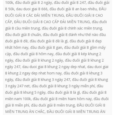
100k
,
đầu đuôi giải 8 2 ngày
,
đầu đuôi giải 8 247
,
đầu đuôi giải
8 50k
,
dau duoi giai 8 666
,
đầu đuôi giải 8 an bao nhiêu
,
ĐẦU
ĐUÔI GIẢI 8 CÁC ĐÀI MIỀN TRUNG
,
ĐẦU ĐUÔI GIẢI 8 CAO
CẤP
,
ĐẦU ĐUÔI GIẢI 8 CAO CẤP ĐÀI MIỀN TRUNG
,
đầu đuôi
giải 8 cầu miền trung
,
đầu đuôi giải 8 chính xác miền trung
,
đầu đuôi giải 8 chuẩn
,
đầu đuôi giải 8 đánh như thế nào đầu
đuôi giải 8 đề
,
đầu đuôi giải 8 đề là gì
,
đầu đuôi giải 8 đẹp
nhất hôm nay
,
đầu đuôi giải 8 gan
,
đầu đuôi giải 8 gồm mấy
cặp
,
đầu đuôi giải 8 hôm nay
,
đầu đuôi giải 8 kép khung 2
ngày
,
đầu đuôi giải 8 khung 2 ngày
,
đầu đuôi giải 8 khung 2
ngày 247
,
dau duoi giai 8 khung 2 ngay dep nhat
,
dau duoi giai
8 khung 2 ngay dep nhat hom nay
,
đầu đuôi giải 8 khung 3
ngày
,
đầu đuôi giải 8 khung 3 ngày 247
,
đầu đuôi giải 8 khung
3 ngày 247 net
,
đầu đuôi giải 8 khung 3 ngày miễn phí
,
đầu
đuôi giải 8 khung 5 ngày
,
đầu đuôi giải 8 là gì
,
đầu đuôi giải 8
miền nam 100k
,
đầu đuôi giải 8 miền Nam hôm nay
,
đầu đuôi
giải 8 miễn phí
,
đầu đuôi giải 8 miền trung
,
ĐẦU ĐUÔI GIẢI 8
MIỀN TRUNG ĂN CHẮC
,
ĐẦU ĐUÔI GIẢI 8 MIỀN TRUNG ĂN