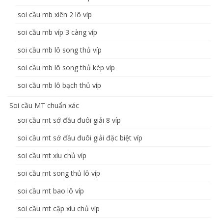
soi cầu mb xiên 2 lô víp
soi cầu mb víp 3 càng víp
soi cầu mb lô song thủ víp
soi cầu mb lô song thủ kép víp
soi cầu mb lô bạch thủ víp
Soi cầu MT chuẩn xác
soi cầu mt sớ đầu đuôi giải 8 víp
soi cầu mt sớ đầu đuôi giải đặc biệt víp
soi cầu mt xíu chủ víp
soi cầu mt song thủ lô víp
soi cầu mt bao lô víp
soi cầu mt cặp xíu chủ víp