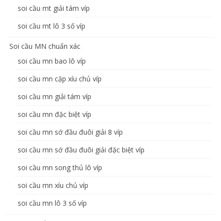
soi cầu mt giải tám víp
soi cầu mt lô 3 số víp
Soi cầu MN chuẩn xác
soi cầu mn bao lô víp
soi cầu mn cặp xíu chủ víp
soi cầu mn giải tám víp
soi cầu mn đặc biệt víp
soi cầu mn sớ đầu đuôi giải 8 víp
soi cầu mn sớ đầu đuôi giải đặc biệt víp
soi cầu mn song thủ lô víp
soi cầu mn xíu chủ víp
soi cầu mn lô 3 số víp