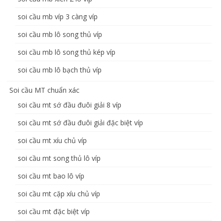
soi cầu mb víp 3 càng víp
soi cầu mb lô song thủ víp
soi cầu mb lô song thủ kép víp
soi cầu mb lô bạch thủ víp
Soi cầu MT chuẩn xác
soi cầu mt sớ đầu đuôi giải 8 víp
soi cầu mt sớ đầu đuôi giải đặc biệt víp
soi cầu mt xíu chủ víp
soi cầu mt song thủ lô víp
soi cầu mt bao lô víp
soi cầu mt cặp xíu chủ víp
soi cầu mt đặc biệt víp