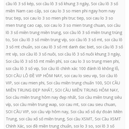
cầu lô 3 số kép
,
soi cầu lô 3 số khung 3 ngày
,
Soi cầu lô 3 số
miền Nam cao cấp
,
soi cau lo 3 so mien phi ngay hom nay
truc tiep
,
soi cau lo 3 so mien phi truc tiep
,
soi cau lo 3 so
mien trung cao cap
,
soi cau lo 3 so mien trung chuan
,
soi cầu
lô 3 số miền trung miền trung
,
soi cầu lô 3 số miền trung trúng
to
,
Soi cầu lô 3 số miền trung víp
,
soi cầu lô 3 số mt
,
soi cầu lô
3 số mt chuẩn
,
soi cau lô 3 số mt danh dac biet
,
soi cầu lô 3 số
mt víp
,
soi cầu lô 3 số nuôi
,
soi cầu lô 3 số nuôi khung 3 ngày
,
Soi cầu lô 3 số tô mt miễn phí
,
soi cau lo 3 so trung mien phi
,
soi cầu lô 3 số vip
,
Soi cầu lô chính xác 100 đánh lô không lỗ
,
SOI CẦU LÔ ĐỀ VIP HÔM NAY
,
soi cau lo sieu vip
,
Soi cầu lô
VIP
,
soi cau mien phi
,
Soi cầu miền trung chuẩn 100
,
SOI CẦU
MIỀN TRUNG ĐẸP NHẤT
,
SOI CẦU MIỀN TRUNG HÔM NAY
,
Soi cầu miền trung hôm nay đẹp nhất
,
Soi cầu miền trung siêu
víp
,
soi cầu miền trung wap
,
soi cau mt
,
soi cau sieu chuan
,
SOI CẦU VIP
,
soi cầu víp hôm nay
,
Soi cầu xổ số dự đoán Miền
Trung
,
soi cầu xổ số miền trung
,
Soi cầu XSMT
,
Soi Cầu XSMT
Chính Xác
,
soi đề miền trung chuẩn
,
soi lo 3 so
,
soi lô 3 số