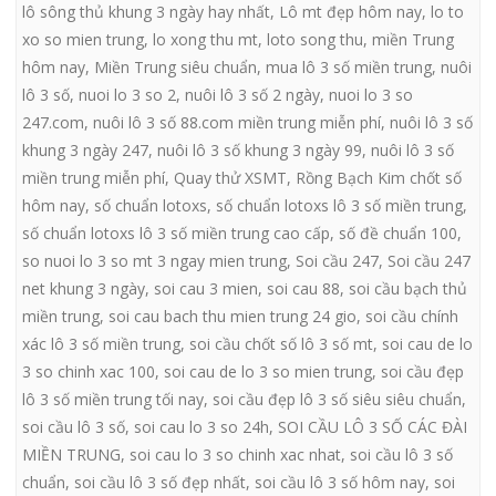
lô sông thủ khung 3 ngày hay nhất
,
Lô mt đẹp hôm nay
,
lo to
xo so mien trung
,
lo xong thu mt
,
loto song thu
,
miền Trung
hôm nay
,
Miền Trung siêu chuẩn
,
mua lô 3 số miền trung
,
nuôi
lô 3 số
,
nuoi lo 3 so 2
,
nuôi lô 3 số 2 ngày
,
nuoi lo 3 so
247.com
,
nuôi lô 3 số 88.com miền trung miễn phí
,
nuôi lô 3 số
khung 3 ngày 247
,
nuôi lô 3 số khung 3 ngày 99
,
nuôi lô 3 số
miền trung miễn phí
,
Quay thử XSMT
,
Rồng Bạch Kim chốt số
hôm nay
,
số chuẩn lotoxs
,
số chuẩn lotoxs lô 3 số miền trung
,
số chuẩn lotoxs lô 3 số miền trung cao cấp
,
số đề chuẩn 100
,
so nuoi lo 3 so mt 3 ngay mien trung
,
Soi cầu 247
,
Soi cầu 247
net khung 3 ngày
,
soi cau 3 mien
,
soi cau 88
,
soi cầu bạch thủ
miền trung
,
soi cau bach thu mien trung 24 gio
,
soi cầu chính
xác lô 3 số miền trung
,
soi cầu chốt số lô 3 số mt
,
soi cau de lo
3 so chinh xac 100
,
soi cau de lo 3 so mien trung
,
soi cầu đẹp
lô 3 số miền trung tối nay
,
soi cầu đẹp lô 3 số siêu siêu chuẩn
,
soi cầu lô 3 số
,
soi cau lo 3 so 24h
,
SOI CẦU LÔ 3 SỐ CÁC ĐÀI
MIỀN TRUNG
,
soi cau lo 3 so chinh xac nhat
,
soi cầu lô 3 số
chuẩn
,
soi cầu lô 3 số đẹp nhất
,
soi cầu lô 3 số hôm nay
,
soi