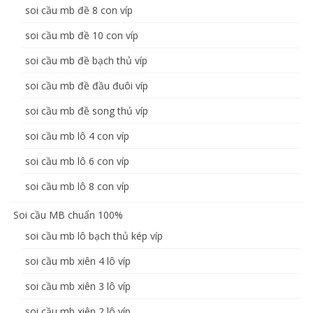
soi cầu mb đề 8 con víp
soi cầu mb đề 10 con víp
soi cầu mb đề bạch thủ víp
soi cầu mb đề đầu đuôi víp
soi cầu mb đề song thủ víp
soi cầu mb lô 4 con víp
soi cầu mb lô 6 con víp
soi cầu mb lô 8 con víp
Soi cầu MB chuẩn 100%
soi cầu mb lô bạch thủ kép víp
soi cầu mb xiên 4 lô víp
soi cầu mb xiên 3 lô víp
soi cầu mb xiên 2 lô víp