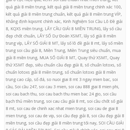
quả giải 8 miền trung
,
kết quả giải 8 miền trung chính xác 100
,
kết quả giải 8 miền trung chuẩn
,
kết quả giải 8 miền trung VÍP
,
Khẳng định kqxsmt chính xác
,
Kinh Nghiệm Soi Cầu Lô Đề giải
8
,
KQXS miền trung
,
LẤY CẦU GIẢI 8 MIỀN TRUNG
,
lấy số cầu
đẹp chốt chuẩn
,
LẤY SỐ Dự Đoán XSMT
,
lấy số giải 8 miền
trung víp
,
LẤY SỐ GIẢI 8 MT
,
lấy số lô đề giải 8 mt
,
lấy số miền
trung soi cầu giải 8
,
Miền Trung
,
Miền Trung siêu chuẩn
,
mua
giải 8 miền trung
,
MUA SỐ GIẢI 8 MT
,
Quay thử XSMT
,
Quay
thử XSMT đẹp
,
siêu chuẩn cầu đẹp giải 8
,
số chuẩn lotoxs
,
số
chuẩn lotoxs giải 8 miền trung
,
số chuẩn lotoxs giải 8 miền
trung cao cấp
,
số đá
,
so nuoi giai 8 mt 3 ngay mien bac
,
soi
cầu
,
Soi cầu 247
,
soi cau 3 mien
,
soi cau 888 giai 8 mien phi
,
soi cau bach thu
,
soi cau bach thu mien bac 24 gio
,
soi cầu
bạch thủ miền trung
,
soi cau cầu giải 8 mt
,
soi cầu chốt số giải
8 mt
,
soi cau de chinh xac nhat mien trung
,
soi cau de giai 8
mien trung
,
soi cau de vip
,
soi cầu đẹp giải 8
,
soi cầu đẹp giải 8
miền trung
,
soi cầu đẹp giải 8 miền trung tối nay
,
SOI CẦU GIẢI