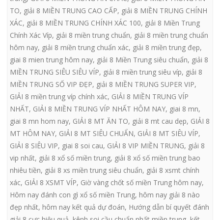
TO
,
giải 8 MIỀN TRUNG CAO CẤP
,
giải 8 MIỀN TRUNG CHÍNH
XÁC
,
giải 8 MIỀN TRUNG CHÍNH XÁC 100
,
giải 8 Miền Trung
Chính Xác Víp
,
giải 8 miền trung chuẩn
,
giải 8 miền trung chuẩn
hôm nay
,
giải 8 miền trung chuẩn xác
,
giải 8 miền trung đẹp
,
giai 8 mien trung hôm nay
,
giải 8 Miền Trung siêu chuẩn
,
giải 8
MIỀN TRUNG SIÊU SIÊU VÍP
,
giải 8 miền trung siêu víp
,
giải 8
MIỀN TRUNG SỐ VIP ĐẸP
,
giải 8 MIỀN TRUNG SUPER VIP
,
GIẢI 8 miền trung víp chính xác
,
GIẢI 8 MIỀN TRUNG VÍP
NHẤT
,
GIẢI 8 MIỀN TRUNG VÍP NHẤT HÔM NAY
,
giai 8 mn
,
giai 8 mn hom nay
,
GIẢI 8 MT ĂN TO
,
giải 8 mt cau dẹp
,
GIẢI 8
MT HÔM NAY
,
GIẢI 8 MT SIÊU CHUẨN
,
GIẢI 8 MT SIÊU VÍP
,
GIẢI 8 SIÊU VIP
,
giai 8 soi cau
,
GIẢI 8 VIP MIỀN TRUNG
,
giải 8
vip nhất
,
giải 8 xổ số miền trung
,
giải 8 xổ số miền trung bao
nhiêu tiền
,
giải 8 xs miền trung siêu chuẩn
,
giải 8 xsmt chính
xác
,
GIẢI 8 XSMT VÍP
,
Giờ vàng chốt số miền Trung hôm nay
,
Hôm nay đánh con gì xổ số miền Trung
,
hôm nay giải 8 nào
đẹp nhất
,
hôm nay kết quả dự đoán
,
Hướng dẫn bí quyết đánh
giải 8 cực hiệu quả
,
kênh soi cầu chuẩn nhất miền trung
,
kết