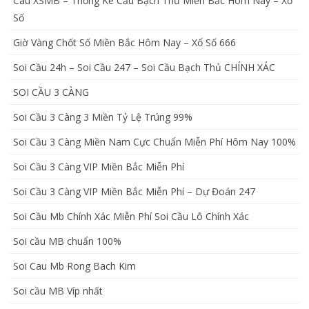
Cau XSMB – Thống Kê Cầu Bạch Thủ Miền Bắc Hôm Nay – Xổ
Số
Giờ Vàng Chốt Số Miền Bắc Hôm Nay – Xổ Số 666
Soi Cầu 24h – Soi Cầu 247 – Soi Cầu Bạch Thủ CHÍNH XÁC
SOI CẦU 3 CÀNG
Soi Cầu 3 Càng 3 Miền Tỷ Lệ Trúng 99%
Soi Cầu 3 Càng Miền Nam Cực Chuẩn Miễn Phí Hôm Nay 100%
Soi Cầu 3 Càng VIP Miền Bắc Miễn Phí
Soi Cầu 3 Càng VIP Miền Bắc Miễn Phí – Dự Đoán 247
Soi Cầu Mb Chính Xác Miễn Phí Soi Cầu Lô Chính Xác
Soi cầu MB chuẩn 100%
Soi Cau Mb Rong Bach Kim
Soi cầu MB Víp nhất