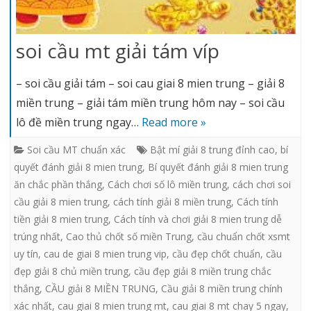
soi cầu mt giải tám víp
– soi cầu giải tám – soi cau giai 8 mien trung – giải 8
miền trung – giải tám miền trung hôm nay – soi cầu
lô đề miền trung ngay…
Read more »
Soi cầu MT chuẩn xác
Bật mí giải 8 trung đỉnh cao
,
bí
quyết đánh giải 8 mien trung
,
Bí quyết đánh giải 8 mien trung
ăn chắc phần thắng
,
Cách chơi số lô miền trung
,
cách chơi soi
cầu giải 8 mien trung
,
cách tính giải 8 miền trung
,
Cách tính
tiền giải 8 mien trung
,
Cách tính và chơi giải 8 mien trung dễ
trúng nhất
,
Cao thủ chốt số miền Trung
,
cầu chuẩn chốt xsmt
uy tín
,
cau de giai 8 mien trung vip
,
cầu đẹp chốt chuẩn
,
cầu
đẹp giải 8 chủ miền trung
,
cầu đẹp giải 8 miền trung chắc
thắng
,
CẦU giải 8 MIỀN TRUNG
,
Cầu giải 8 miền trung chính
xác nhất
,
cau giai 8 mien trung mt
,
cau giai 8 mt chay 5 ngay
,