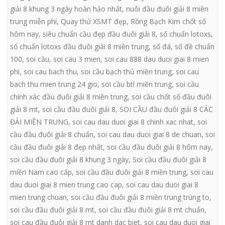
giải 8 khung 3 ngày hoàn hảo nhất
,
nuôi đầu đuôi giải 8 miền
trung miễn phí
,
Quay thử XSMT đẹp
,
Rồng Bạch Kim chốt số
hôm nay
,
siêu chuẩn cầu đẹp đầu đuôi giải 8
,
số chuẩn lotoxs
,
số chuẩn lotoxs đầu đuôi giải 8 miền trung
,
số đá
,
số đề chuẩn
100
,
soi cầu
,
soi cau 3 mien
,
soi cau 888 dau duoi giai 8 mien
phi
,
soi cau bach thu
,
soi cầu bạch thủ miền trung
,
soi cau
bach thu mien trung 24 gio
,
soi cầu btl miền trung
,
soi cầu
chính xác đầu đuôi giải 8 miền trung
,
soi cầu chốt số đầu đuôi
giải 8 mt
,
soi cầu đầu đuôi giải 8
,
SOI CẦU đầu đuôi giải 8 CÁC
ĐÀI MIỀN TRUNG
,
soi cau dau duoi giai 8 chinh xac nhat
,
soi
cầu đầu đuôi giải 8 chuẩn
,
soi cau dau duoi giai 8 de chuan
,
soi
cầu đầu đuôi giải 8 đẹp nhất
,
soi cầu đầu đuôi giải 8 hôm nay
,
soi cầu đầu đuôi giải 8 khung 3 ngày
,
Soi cầu đầu đuôi giải 8
miền Nam cao cấp
,
soi cầu đầu đuôi giải 8 miền trung
,
soi cau
dau duoi giai 8 mien trung cao cap
,
soi cau dau duoi giai 8
mien trung chuan
,
soi cầu đầu đuôi giải 8 miền trung trúng to
,
soi cầu đầu đuôi giải 8 mt
,
soi cầu đầu đuôi giải 8 mt chuẩn
,
soi cau đầu đuôi giải 8 mt danh dac biet
,
soi cau dau duoi giai