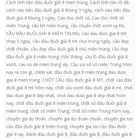
Cách tính tiền đầu đuôi giải 8 mien trung
,
Cách tính tiền lô đề
,
cách vào tiền đầu đuôi giải 8 khung 3 ngày
,
cách vào tiền đầu
đuôi giải 8 khung 5 ngày
,
Cao thủ chốt số
,
Cao thủ chốt số
miền Trung
,
cầu btl miền trung
,
cầu chuẩn chốt xsmt uy tín
,
CẦU ĐẦU ĐUÔI GIẢI 8 MIỀN TRUNG
,
cau dau duoi giai 8 mt
chay 5 ngay
,
cầu đầu đuôi giải 8 mt chơi trong ngày
,
cầu đẹp
chốt chuẩn
,
cầu đẹp đầu đuôi giải 8 chủ miền trung
,
cầu đẹp
đầu đuôi giải 8 miền trung chắc thắng
,
cầu lô đầu đuôi giải 8
xsmt
,
cau so de mien trung víp
,
Cầu soi xổ số miền Trung hôm
nay ra con gì
,
chính xác đầu đuôi giải 8 miền trung dau duoi
giai 8 mien trung
,
CHỐT CẦU đầu đuôi giải 8 MT
,
chốt cầu đầu
đuôi giải 8 mt hôm nay
,
chốt cầu xsmt đầu đuôi giải 8 mt
,
chot
dau duoi giai 8 dep nhat
,
chot dau duoi giai 8 dep nhat hom
nay
,
chốt đầu đuôi giải 8 miền trung
,
chốt số đầu đuôi giải 8
miền trung
,
chốt số miền Trung
,
chốt số miền Trung hôm nay
,
chuyên gia dự đoán
,
chuyên gia dự đoán chuẩn
,
chuyên gia soi
cầu đầu đuôi giải 8 miền trung
,
chuyên gia soi cầu đầu đuôi
giải 8 víp
,
đánh đầu đuôi giải 8
,
đầu đuôi giải 8
,
đầu đuôi giải 8