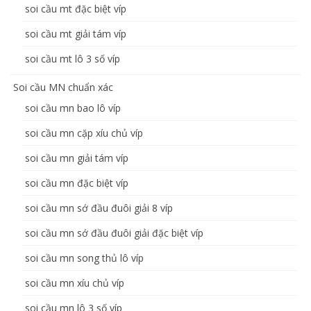
soi cầu mt đặc biệt víp
soi cầu mt giải tám víp
soi cầu mt lô 3 số víp
Soi cầu MN chuẩn xác
soi cầu mn bao lô víp
soi cầu mn cặp xíu chủ víp
soi cầu mn giải tám víp
soi cầu mn đặc biệt víp
soi cầu mn sớ đầu đuôi giải 8 víp
soi cầu mn sớ đầu đuôi giải đặc biệt víp
soi cầu mn song thủ lô víp
soi cầu mn xíu chủ víp
soi cầu mn lô 3 số víp