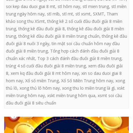
soi kep dau duoi giai 8 mt
,
stl hôm nay
,
stl mien trung
,
stl miền
trung ngày hôm nay
,
stl mlb
,
stl mt
,
stl xsmt
,
SXMT
,
Tham
khảo song thu XSmt
,
thống kê 2 số cuối đầu đuôi giải 8 miền
trung
,
thống kê đầu đuôi giải 8
,
thống kê đầu đuôi giải 8 miền
trung
,
thống kê đầu đuôi giải 8 miền trung chuẩn
,
thống kê đầu
đuôi giải 8 nuôi 3 ngày
,
tin mật soi cầu chuẩn hôm nay đầu
đuôi giải 8 miền trung
,
Tổng hợp cách đánh đầu đuôi giải 8
chuẩn xác nhất
,
Top 3 cách đánh đầu đuôi giải 8 miền trung
,
trúng 4 số cuối đầu đuôi giải 8 miền trung
,
xem đầu đuôi giải
8
,
xem kq đầu đuôi giải 8 mt hôm nay
,
xin so dau duoi giai 8
hom nay
,
Xổ số miền Trung
,
Xổ Số Miền Trung hôm nay
,
xong
thủ lô
,
xong thủ lô hôm nay
,
xong thu lo miền trung là gì
,
xskt
miền trung hôm nay
,
xskt miền trung hôm qua
,
xsmt soi cầu
đầu đuôi giải 8 siêu chuẩn