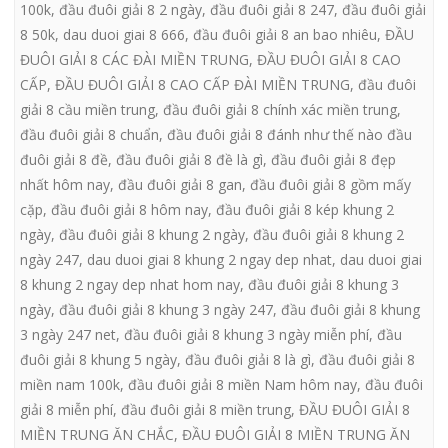
100k
,
đầu đuôi giải 8 2 ngày
,
đầu đuôi giải 8 247
,
đầu đuôi giải
8 50k
,
dau duoi giai 8 666
,
đầu đuôi giải 8 an bao nhiêu
,
ĐẦU
ĐUÔI GIẢI 8 CÁC ĐÀI MIỀN TRUNG
,
ĐẦU ĐUÔI GIẢI 8 CAO
CẤP
,
ĐẦU ĐUÔI GIẢI 8 CAO CẤP ĐÀI MIỀN TRUNG
,
đầu đuôi
giải 8 cầu miền trung
,
đầu đuôi giải 8 chính xác miền trung
,
đầu đuôi giải 8 chuẩn
,
đầu đuôi giải 8 đánh như thế nào đầu
đuôi giải 8 đề
,
đầu đuôi giải 8 đề là gì
,
đầu đuôi giải 8 đẹp
nhất hôm nay
,
đầu đuôi giải 8 gan
,
đầu đuôi giải 8 gồm mấy
cặp
,
đầu đuôi giải 8 hôm nay
,
đầu đuôi giải 8 kép khung 2
ngày
,
đầu đuôi giải 8 khung 2 ngày
,
đầu đuôi giải 8 khung 2
ngày 247
,
dau duoi giai 8 khung 2 ngay dep nhat
,
dau duoi giai
8 khung 2 ngay dep nhat hom nay
,
đầu đuôi giải 8 khung 3
ngày
,
đầu đuôi giải 8 khung 3 ngày 247
,
đầu đuôi giải 8 khung
3 ngày 247 net
,
đầu đuôi giải 8 khung 3 ngày miễn phí
,
đầu
đuôi giải 8 khung 5 ngày
,
đầu đuôi giải 8 là gì
,
đầu đuôi giải 8
miền nam 100k
,
đầu đuôi giải 8 miền Nam hôm nay
,
đầu đuôi
giải 8 miễn phí
,
đầu đuôi giải 8 miền trung
,
ĐẦU ĐUÔI GIẢI 8
MIỀN TRUNG ĂN CHẮC
,
ĐẦU ĐUÔI GIẢI 8 MIỀN TRUNG ĂN