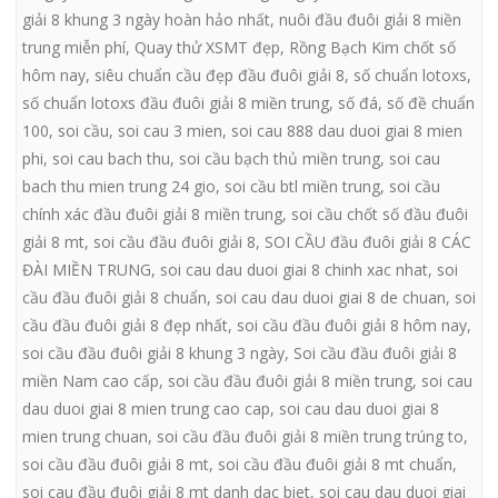
giải 8 khung 3 ngày hoàn hảo nhất
,
nuôi đầu đuôi giải 8 miền
trung miễn phí
,
Quay thử XSMT đẹp
,
Rồng Bạch Kim chốt số
hôm nay
,
siêu chuẩn cầu đẹp đầu đuôi giải 8
,
số chuẩn lotoxs
,
số chuẩn lotoxs đầu đuôi giải 8 miền trung
,
số đá
,
số đề chuẩn
100
,
soi cầu
,
soi cau 3 mien
,
soi cau 888 dau duoi giai 8 mien
phi
,
soi cau bach thu
,
soi cầu bạch thủ miền trung
,
soi cau
bach thu mien trung 24 gio
,
soi cầu btl miền trung
,
soi cầu
chính xác đầu đuôi giải 8 miền trung
,
soi cầu chốt số đầu đuôi
giải 8 mt
,
soi cầu đầu đuôi giải 8
,
SOI CẦU đầu đuôi giải 8 CÁC
ĐÀI MIỀN TRUNG
,
soi cau dau duoi giai 8 chinh xac nhat
,
soi
cầu đầu đuôi giải 8 chuẩn
,
soi cau dau duoi giai 8 de chuan
,
soi
cầu đầu đuôi giải 8 đẹp nhất
,
soi cầu đầu đuôi giải 8 hôm nay
,
soi cầu đầu đuôi giải 8 khung 3 ngày
,
Soi cầu đầu đuôi giải 8
miền Nam cao cấp
,
soi cầu đầu đuôi giải 8 miền trung
,
soi cau
dau duoi giai 8 mien trung cao cap
,
soi cau dau duoi giai 8
mien trung chuan
,
soi cầu đầu đuôi giải 8 miền trung trúng to
,
soi cầu đầu đuôi giải 8 mt
,
soi cầu đầu đuôi giải 8 mt chuẩn
,
soi cau đầu đuôi giải 8 mt danh dac biet
,
soi cau dau duoi giai