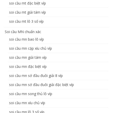
soi cầu mt đặc biệt víp
soi cầu mt giải tám víp
soi cầu mt lô 3 số víp
Soi cầu MN chuẩn xác
soi cầu mn bao lô víp
soi cầu mn cặp xíu chủ víp
soi cầu mn giải tám víp
soi cầu mn đặc biệt víp
soi cầu mn sớ đầu đuôi giải 8 víp
soi cầu mn sớ đầu đuôi giải đặc biệt víp
soi cầu mn song thủ lô víp
soi cầu mn xíu chủ víp
soi cầu mn lô 3 số víp