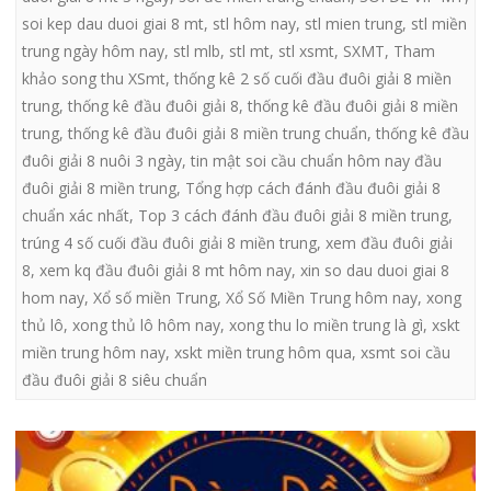
soi kep dau duoi giai 8 mt
,
stl hôm nay
,
stl mien trung
,
stl miền
trung ngày hôm nay
,
stl mlb
,
stl mt
,
stl xsmt
,
SXMT
,
Tham
khảo song thu XSmt
,
thống kê 2 số cuối đầu đuôi giải 8 miền
trung
,
thống kê đầu đuôi giải 8
,
thống kê đầu đuôi giải 8 miền
trung
,
thống kê đầu đuôi giải 8 miền trung chuẩn
,
thống kê đầu
đuôi giải 8 nuôi 3 ngày
,
tin mật soi cầu chuẩn hôm nay đầu
đuôi giải 8 miền trung
,
Tổng hợp cách đánh đầu đuôi giải 8
chuẩn xác nhất
,
Top 3 cách đánh đầu đuôi giải 8 miền trung
,
trúng 4 số cuối đầu đuôi giải 8 miền trung
,
xem đầu đuôi giải
8
,
xem kq đầu đuôi giải 8 mt hôm nay
,
xin so dau duoi giai 8
hom nay
,
Xổ số miền Trung
,
Xổ Số Miền Trung hôm nay
,
xong
thủ lô
,
xong thủ lô hôm nay
,
xong thu lo miền trung là gì
,
xskt
miền trung hôm nay
,
xskt miền trung hôm qua
,
xsmt soi cầu
đầu đuôi giải 8 siêu chuẩn