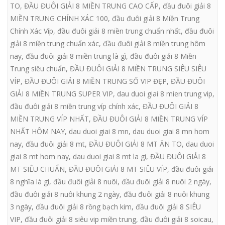
TO
,
ĐẦU ĐUÔI GIẢI 8 MIỀN TRUNG CAO CẤP
,
đầu đuôi giải 8
MIỀN TRUNG CHÍNH XÁC 100
,
đầu đuôi giải 8 Miền Trung
Chính Xác Víp
,
đầu đuôi giải 8 miền trung chuẩn nhất
,
đầu đuôi
giải 8 miền trung chuẩn xác
,
đầu đuôi giải 8 miền trung hôm
nay
,
đầu đuôi giải 8 miền trung là gì
,
đầu đuôi giải 8 Miền
Trung siêu chuẩn
,
ĐẦU ĐUÔI GIẢI 8 MIỀN TRUNG SIÊU SIÊU
VÍP
,
ĐẦU ĐUÔI GIẢI 8 MIỀN TRUNG SỐ VIP ĐẸP
,
ĐẦU ĐUÔI
GIẢI 8 MIỀN TRUNG SUPER VIP
,
dau duoi giai 8 mien trung vip
,
đầu đuôi giải 8 miền trung víp chính xác
,
ĐẦU ĐUÔI GIẢI 8
MIỀN TRUNG VÍP NHẤT
,
ĐẦU ĐUÔI GIẢI 8 MIỀN TRUNG VÍP
NHẤT HÔM NAY
,
dau duoi giai 8 mn
,
dau duoi giai 8 mn hom
nay
,
đầu đuôi giải 8 mt
,
ĐẦU ĐUÔI GIẢI 8 MT ĂN TO
,
dau duoi
giai 8 mt hom nay
,
dau duoi giai 8 mt la gi
,
ĐẦU ĐUÔI GIẢI 8
MT SIÊU CHUẨN
,
ĐẦU ĐUÔI GIẢI 8 MT SIÊU VÍP
,
đầu đuôi giải
8 nghĩa là gì
,
đầu đuôi giải 8 nuôi
,
đầu đuôi giải 8 nuôi 2 ngày
,
đầu đuôi giải 8 nuôi khung 2 ngày
,
đầu đuôi giải 8 nuôi khung
3 ngày
,
đầu đuôi giải 8 rồng bạch kim
,
đầu đuôi giải 8 SIÊU
VIP
,
đầu đuôi giải 8 siêu vip miền trung
,
đầu đuôi giải 8 soicau
,