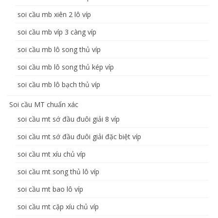
soi cầu mb xiên 2 lô víp
soi cầu mb víp 3 càng víp
soi cầu mb lô song thủ víp
soi cầu mb lô song thủ kép víp
soi cầu mb lô bạch thủ víp
Soi cầu MT chuẩn xác
soi cầu mt sớ đầu đuôi giải 8 víp
soi cầu mt sớ đầu đuôi giải đặc biệt víp
soi cầu mt xíu chủ víp
soi cầu mt song thủ lô víp
soi cầu mt bao lô víp
soi cầu mt cặp xíu chủ víp