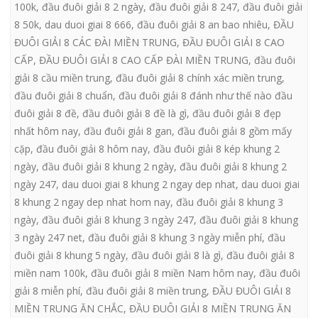
100k
,
đầu đuôi giải 8 2 ngày
,
đầu đuôi giải 8 247
,
đầu đuôi giải
8 50k
,
dau duoi giai 8 666
,
đầu đuôi giải 8 an bao nhiêu
,
ĐẦU
ĐUÔI GIẢI 8 CÁC ĐÀI MIỀN TRUNG
,
ĐẦU ĐUÔI GIẢI 8 CAO
CẤP
,
ĐẦU ĐUÔI GIẢI 8 CAO CẤP ĐÀI MIỀN TRUNG
,
đầu đuôi
giải 8 cầu miền trung
,
đầu đuôi giải 8 chính xác miền trung
,
đầu đuôi giải 8 chuẩn
,
đầu đuôi giải 8 đánh như thế nào đầu
đuôi giải 8 đề
,
đầu đuôi giải 8 đề là gì
,
đầu đuôi giải 8 đẹp
nhất hôm nay
,
đầu đuôi giải 8 gan
,
đầu đuôi giải 8 gồm mấy
cặp
,
đầu đuôi giải 8 hôm nay
,
đầu đuôi giải 8 kép khung 2
ngày
,
đầu đuôi giải 8 khung 2 ngày
,
đầu đuôi giải 8 khung 2
ngày 247
,
dau duoi giai 8 khung 2 ngay dep nhat
,
dau duoi giai
8 khung 2 ngay dep nhat hom nay
,
đầu đuôi giải 8 khung 3
ngày
,
đầu đuôi giải 8 khung 3 ngày 247
,
đầu đuôi giải 8 khung
3 ngày 247 net
,
đầu đuôi giải 8 khung 3 ngày miễn phí
,
đầu
đuôi giải 8 khung 5 ngày
,
đầu đuôi giải 8 là gì
,
đầu đuôi giải 8
miền nam 100k
,
đầu đuôi giải 8 miền Nam hôm nay
,
đầu đuôi
giải 8 miễn phí
,
đầu đuôi giải 8 miền trung
,
ĐẦU ĐUÔI GIẢI 8
MIỀN TRUNG ĂN CHẮC
,
ĐẦU ĐUÔI GIẢI 8 MIỀN TRUNG ĂN