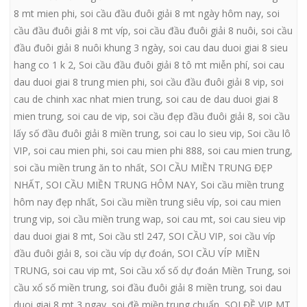
8 mt mien phi
,
soi cầu đầu đuôi giải 8 mt ngày hôm nay
,
soi
cầu đầu đuôi giải 8 mt víp
,
soi cầu đầu đuôi giải 8 nuôi
,
soi cầu
đầu đuôi giải 8 nuôi khung 3 ngày
,
soi cau dau duoi giai 8 sieu
hang co 1 k 2
,
Soi cầu đầu đuôi giải 8 tô mt miễn phí
,
soi cau
dau duoi giai 8 trung mien phi
,
soi cầu đầu đuôi giải 8 vip
,
soi
cau de chinh xac nhat mien trung
,
soi cau de dau duoi giai 8
mien trung
,
soi cau de vip
,
soi cầu đẹp đầu đuôi giải 8
,
soi cầu
lấy số đầu đuôi giải 8 miền trung
,
soi cau lo sieu vip
,
Soi cầu lô
VIP
,
soi cau mien phi
,
soi cau mien phi 888
,
soi cau mien trung
,
soi cầu miền trung ăn to nhất
,
SOI CẦU MIỀN TRUNG ĐẸP
NHẤT
,
SOI CẦU MIỀN TRUNG HÔM NAY
,
Soi cầu miền trung
hôm nay đẹp nhất
,
Soi cầu miền trung siêu víp
,
soi cau mien
trung vip
,
soi cầu miền trung wap
,
soi cau mt
,
soi cau sieu vip
dau duoi giai 8 mt
,
Soi cầu stl 247
,
SOI CẦU VIP
,
soi cầu víp
đầu đuôi giải 8
,
soi cầu víp dự đoán
,
SOI CẦU VÍP MIỀN
TRUNG
,
soi cau vip mt
,
Soi cầu xổ số dự đoán Miền Trung
,
soi
cầu xổ số miền trung
,
soi đầu đuôi giải 8 miền trung
,
soi dau
duoi giai 8 mt 3 ngay
,
soi đề miền trung chuẩn
,
SOI ĐỀ VIP MT
,