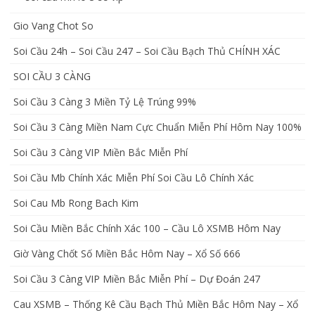
Gio Vang Chot So
Soi Cầu 24h – Soi Cầu 247 – Soi Cầu Bạch Thủ CHÍNH XÁC
SOI CẦU 3 CÀNG
Soi Cầu 3 Càng 3 Miền Tỷ Lệ Trúng 99%
Soi Cầu 3 Càng Miền Nam Cực Chuẩn Miễn Phí Hôm Nay 100%
Soi Cầu 3 Càng VIP Miền Bắc Miễn Phí
Soi Cầu Mb Chính Xác Miễn Phí Soi Cầu Lô Chính Xác
Soi Cau Mb Rong Bach Kim
Soi Cầu Miền Bắc Chính Xác 100 – Cầu Lô XSMB Hôm Nay
Giờ Vàng Chốt Số Miền Bắc Hôm Nay – Xổ Số 666
Soi Cầu 3 Càng VIP Miền Bắc Miễn Phí – Dự Đoán 247
Cau XSMB – Thống Kê Cầu Bạch Thủ Miền Bắc Hôm Nay – Xổ