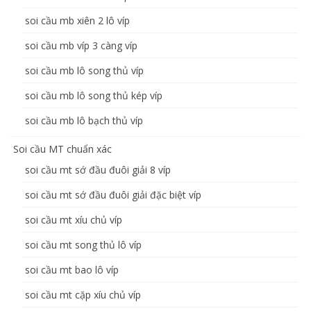
soi cầu mb xiên 2 lô víp
soi cầu mb víp 3 càng víp
soi cầu mb lô song thủ víp
soi cầu mb lô song thủ kép víp
soi cầu mb lô bạch thủ víp
Soi cầu MT chuẩn xác
soi cầu mt sớ đầu đuôi giải 8 víp
soi cầu mt sớ đầu đuôi giải đặc biệt víp
soi cầu mt xíu chủ víp
soi cầu mt song thủ lô víp
soi cầu mt bao lô víp
soi cầu mt cặp xíu chủ víp