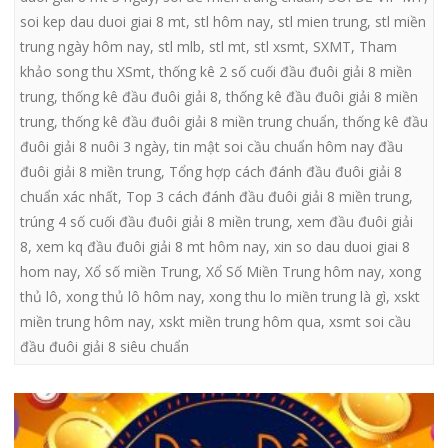
soi kep dau duoi giai 8 mt
,
stl hôm nay
,
stl mien trung
,
stl miền
trung ngày hôm nay
,
stl mlb
,
stl mt
,
stl xsmt
,
SXMT
,
Tham
khảo song thu XSmt
,
thống kê 2 số cuối đầu đuôi giải 8 miền
trung
,
thống kê đầu đuôi giải 8
,
thống kê đầu đuôi giải 8 miền
trung
,
thống kê đầu đuôi giải 8 miền trung chuẩn
,
thống kê đầu
đuôi giải 8 nuôi 3 ngày
,
tin mật soi cầu chuẩn hôm nay đầu
đuôi giải 8 miền trung
,
Tổng hợp cách đánh đầu đuôi giải 8
chuẩn xác nhất
,
Top 3 cách đánh đầu đuôi giải 8 miền trung
,
trúng 4 số cuối đầu đuôi giải 8 miền trung
,
xem đầu đuôi giải
8
,
xem kq đầu đuôi giải 8 mt hôm nay
,
xin so dau duoi giai 8
hom nay
,
Xổ số miền Trung
,
Xổ Số Miền Trung hôm nay
,
xong
thủ lô
,
xong thủ lô hôm nay
,
xong thu lo miền trung là gì
,
xskt
miền trung hôm nay
,
xskt miền trung hôm qua
,
xsmt soi cầu
đầu đuôi giải 8 siêu chuẩn