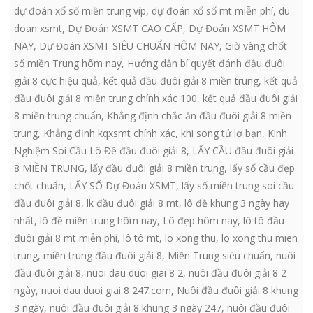
dự đoán xổ số miền trung víp
,
dự đoán xổ số mt miễn phí
,
du
doan xsmt
,
Dự Đoán XSMT CAO CẤP
,
Dự Đoán XSMT HÔM
NAY
,
Dự Đoán XSMT SIÊU CHUẨN HÔM NAY
,
Giờ vàng chốt
số miền Trung hôm nay
,
Hướng dẫn bí quyết đánh đầu đuôi
giải 8 cực hiệu quả
,
kết quả đầu đuôi giải 8 miền trung
,
kết quả
đầu đuôi giải 8 miền trung chính xác 100
,
kết quả đầu đuôi giải
8 miền trung chuẩn
,
Khẳng định chắc ăn đầu đuôi giải 8 miền
trung
,
Khẳng định kqxsmt chính xác
,
khi song tử lơ bạn
,
Kinh
Nghiệm Soi Cầu Lô Đề đầu đuôi giải 8
,
LẤY CẦU đầu đuôi giải
8 MIỀN TRUNG
,
lấy đầu đuôi giải 8 miền trung
,
lấy số cầu đẹp
chốt chuẩn
,
LẤY SỐ Dự Đoán XSMT
,
lấy số miền trung soi cầu
đầu đuôi giải 8
,
lk đầu đuôi giải 8 mt
,
lô đề khung 3 ngày hay
nhất
,
lô đề miền trung hôm nay
,
Lô đẹp hôm nay
,
lô tô đầu
đuôi giải 8 mt miễn phí
,
lô tô mt
,
lo xong thu
,
lo xong thu mien
trung
,
miền trung đầu đuôi giải 8
,
Miền Trung siêu chuẩn
,
nuôi
đầu đuôi giải 8
,
nuoi dau duoi giai 8 2
,
nuôi đầu đuôi giải 8 2
ngày
,
nuoi dau duoi giai 8 247.com
,
Nuôi đầu đuôi giải 8 khung
3 ngày
,
nuôi đầu đuôi giải 8 khung 3 ngày 247
,
nuôi đầu đuôi