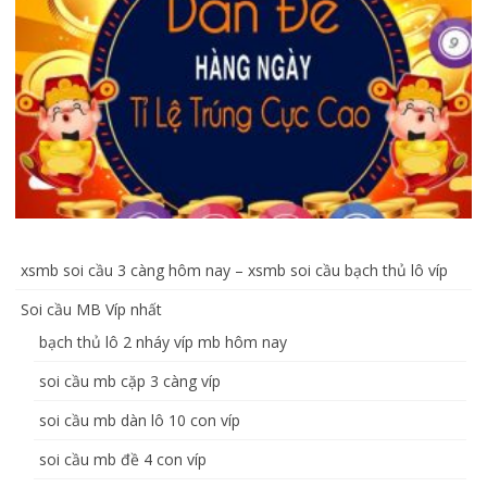
xsmb soi cầu 3 càng hôm nay – xsmb soi cầu bạch thủ lô víp
Soi cầu MB Víp nhất
bạch thủ lô 2 nháy víp mb hôm nay
soi cầu mb cặp 3 càng víp
soi cầu mb dàn lô 10 con víp
soi cầu mb đề 4 con víp