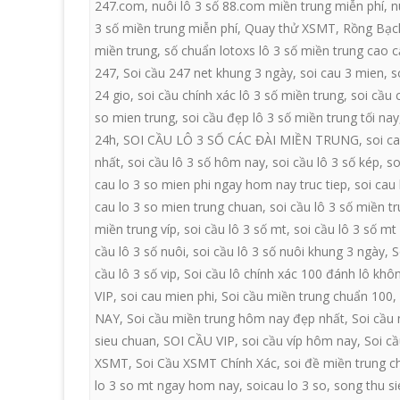
247.com
,
nuôi lô 3 số 88.com miền trung miễn phí
,
n
3 số miền trung miễn phí
,
Quay thử XSMT
,
Rồng Bạc
miền trung
,
số chuẩn lotoxs lô 3 số miền trung cao 
247
,
Soi cầu 247 net khung 3 ngày
,
soi cau 3 mien
,
s
24 gio
,
soi cầu chính xác lô 3 số miền trung
,
soi cầu 
so mien trung
,
soi cầu đẹp lô 3 số miền trung tối nay
24h
,
SOI CẦU LÔ 3 SỐ CÁC ĐÀI MIỀN TRUNG
,
soi c
nhất
,
soi cầu lô 3 số hôm nay
,
soi cầu lô 3 số kép
,
so
cau lo 3 so mien phi ngay hom nay truc tiep
,
soi cau 
cau lo 3 so mien trung chuan
,
soi cầu lô 3 số miền t
miền trung víp
,
soi cầu lô 3 số mt
,
soi cầu lô 3 số mt
cầu lô 3 số nuôi
,
soi cầu lô 3 số nuôi khung 3 ngày
,
S
cầu lô 3 số vip
,
Soi cầu lô chính xác 100 đánh lô khôn
VIP
,
soi cau mien phi
,
Soi cầu miền trung chuẩn 100
,
NAY
,
Soi cầu miền trung hôm nay đẹp nhất
,
Soi cầu 
sieu chuan
,
SOI CẦU VIP
,
soi cầu víp hôm nay
,
Soi c
XSMT
,
Soi Cầu XSMT Chính Xác
,
soi đề miền trung c
lo 3 so mt ngay hom nay
,
soicau lo 3 so
,
song thu si