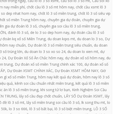
 chơi trong ngày
,
cầu lô lô 3 số xsmt
,
cầu soi lô 3 số mt
,
Cầu soi xổ
m nay miễn phí
,
chốt cầu lô 3 số mt hôm nay
,
chốt cầu xsmt lô 3
3 so dep nhat hom nay
,
chốt lô 3 số miền trung
,
chốt lô 3 số siêu vip
chốt số miền Trung hôm nay
,
chuyên gia dự đoán
,
chuyên gia dự
ên gia dự đoán lô 3 số
,
chuyên gia soi cầu lô 3 số miền trung
,
LỚN
,
đánh lô 3 số
,
de lo 3 so dep hom nay
,
dự đoán cầu lô 3 số
ự đoán kq xổ số Miền Trung
,
du doan kqxs mt
,
du doan lo 3 so
,
Dự
g hôm nay chuẩn
,
Dự đoán lô 3 số miền trung siêu chuẩn
,
du doan
3 số trúng lớn
,
du doan lo 3 so xo so 24
,
du doan lo xien mt
,
dự
o 24
,
Dự Đoán Xổ Số Ăn Chắc hôm nay
,
dự đoán xổ số hôm nay
,
du
en trung
,
Dự đoán xổ số miền Trung chính xác 100
,
dự đoán xổ số
CẤP
,
Dự Đoán XSMT CHÍNH XÁC
,
Dự Đoán XSMT HÔM NAY
,
Giờ
n gì xổ số miền Trung
,
hôm nay kết quả dự đoán
,
hôm nay lô 3 số
hiệu quả
,
kênh soi cầu chuẩn nhất miền trung
,
kết quả lô 3 số miền
c ăn lô 3 số miền trung
,
khi song tử lơ bạn
,
Kinh Nghiệm Soi Cầu
IỀN TRUNG
,
lấy số cầu đẹp chốt chuẩn
,
LẤY SỐ Dự Đoán XSMT
,
lấy
lô đề lô 3 số mt
,
lấy số miền trung soi cầu lô 3 số
,
lk song thu mt
,
lo
ố 50k
,
lo 3 so 666
,
lô 3 số bất bại
,
lô 3 số biệt miền trung
,
LÔ 3 SỐ