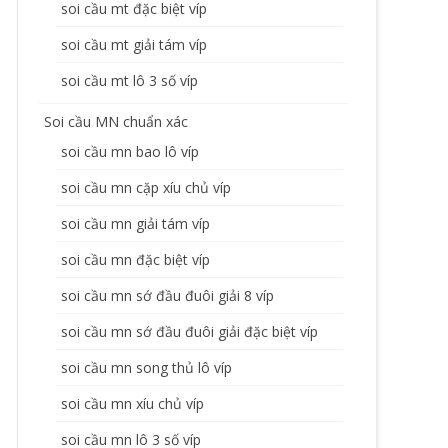
soi cầu mt đặc biệt víp
soi cầu mt giải tám víp
soi cầu mt lô 3 số víp
Soi cầu MN chuẩn xác
soi cầu mn bao lô víp
soi cầu mn cặp xíu chủ víp
soi cầu mn giải tám víp
soi cầu mn đặc biệt víp
soi cầu mn sớ đầu đuôi giải 8 víp
soi cầu mn sớ đầu đuôi giải đặc biệt víp
soi cầu mn song thủ lô víp
soi cầu mn xíu chủ víp
soi cầu mn lô 3 số víp