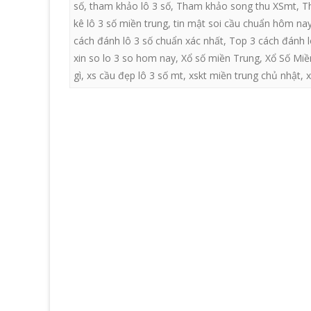
số
,
tham khảo lô 3 số
,
Tham khảo song thu XSmt
,
T
kê lô 3 số miền trung
,
tin mật soi cầu chuẩn hôm nay
cách đánh lô 3 số chuẩn xác nhất
,
Top 3 cách đánh l
xin so lo 3 so hom nay
,
Xổ số miền Trung
,
Xổ Số Miề
gì
,
xs cầu đẹp lô 3 số mt
,
xskt miền trung chủ nhật
,