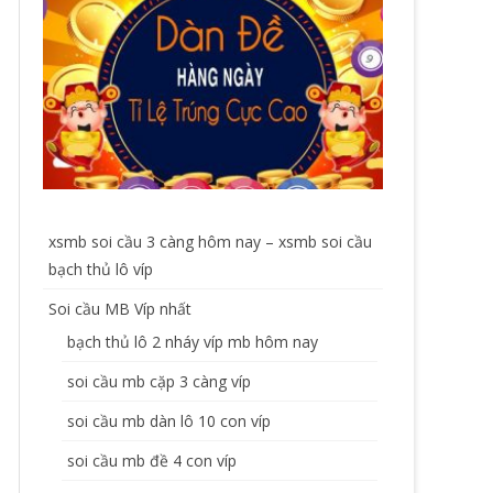
SOI CẦU MT CẶP XÍU CHỦ VÍP
Ô SONG THỦ KÉP
SOI CẦU MT ĐẶC BIỆT VÍP
 BẠCH THỦ VÍP
SOI CẦU MT GIẢI TÁM VÍP
SOI CẦU MT LÔ 3 SỐ VÍP
xsmb soi cầu 3 càng hôm nay – xsmb soi cầu
bạch thủ lô víp
Soi cầu MB Víp nhất
bạch thủ lô 2 nháy víp mb hôm nay
soi cầu mb cặp 3 càng víp
soi cầu mb dàn lô 10 con víp
soi cầu mb đề 4 con víp