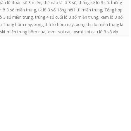
hần lô đoán số 3 miền
,
thế nào là lô 3 số
,
thống kê lô 3 số
,
thống
 lô 3 số miền trung
,
tk lô 3 số
,
tổng hội httl miền trung
,
Tổng hợp
ô 3 số miền trung
,
trúng 4 số cuối lô 3 số miền trung
,
xem lô 3 số
,
n Trung hôm nay
,
xong thủ lô hôm nay
,
xong thu lo miền trung là
xskt miền trung hôm qua
,
xsmt soi cau
,
xsmt soi cau lô 3 số víp