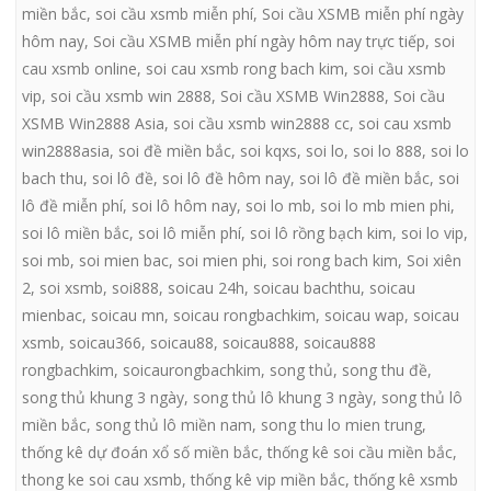
miền bắc
,
soi cầu xsmb miễn phí
,
Soi cầu XSMB miễn phí ngày
hôm nay
,
Soi cầu XSMB miễn phí ngày hôm nay trực tiếp
,
soi
cau xsmb online
,
soi cau xsmb rong bach kim
,
soi cầu xsmb
vip
,
soi cầu xsmb win 2888
,
Soi cầu XSMB Win2888
,
Soi cầu
XSMB Win2888 Asia
,
soi cầu xsmb win2888 cc
,
soi cau xsmb
win2888asia
,
soi đề miền bắc
,
soi kqxs
,
soi lo
,
soi lo 888
,
soi lo
bach thu
,
soi lô đề
,
soi lô đề hôm nay
,
soi lô đề miền bắc
,
soi
lô đề miễn phí
,
soi lô hôm nay
,
soi lo mb
,
soi lo mb mien phi
,
soi lô miền bắc
,
soi lô miễn phí
,
soi lô rồng bạch kim
,
soi lo vip
,
soi mb
,
soi mien bac
,
soi mien phi
,
soi rong bach kim
,
Soi xiên
2
,
soi xsmb
,
soi888
,
soicau 24h
,
soicau bachthu
,
soicau
mienbac
,
soicau mn
,
soicau rongbachkim
,
soicau wap
,
soicau
xsmb
,
soicau366
,
soicau88
,
soicau888
,
soicau888
rongbachkim
,
soicaurongbachkim
,
song thủ
,
song thu đề
,
song thủ khung 3 ngày
,
song thủ lô khung 3 ngày
,
song thủ lô
miền bắc
,
song thủ lô miền nam
,
song thu lo mien trung
,
thống kê dự đoán xổ số miền bắc
,
thống kê soi cầu miền bắc
,
thong ke soi cau xsmb
,
thống kê vip miền bắc
,
thống kê xsmb