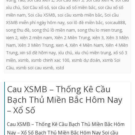
xỉu chủ
,
Soi Cầu xổ số
,
soi cầu xổ số miền bắc
,
soi cầu xổ số
miền nam
,
Soi cầu XSMB
,
soi cầu xsmb miền bắc
,
Soi cầu
XSMB miễn phí ngày hôm nay
,
soi lô đề miền bắc
,
soicau888
,
song thu đề
,
song thủ lô miền nam
,
song thu lo mien trung
,
xien 2
,
xiên 2 miền nam
,
Xiên 2 Miền Trung
,
xiên 3
,
Xiên 3 Miền
Nam
,
Xiên 3 Miền Trung
,
xien 4
,
Xiên 4 Miền Nam
,
Xiên 4 Miền
Trung
,
xin số đề hôm nay
,
xỉu chủ
,
xíu chủ miền trung
,
xổ số 3
miền
,
xsmb
,
xsmb chinh xac 100
,
xsmb dự đoán
,
xsmb Soi
Cầu
,
xsmb soi cau xsmb
,
xstd
Cau XSMB – Thống Kê Cầu
Bạch Thủ Miền Bắc Hôm Nay
– Xổ Số
Cau XSMB – Thống Kê Cầu Bạch Thủ Miền Bắc Hôm
Nay – Xổ Số Bạch Thủ Miền Bắc Hôm Nay Soi cầu