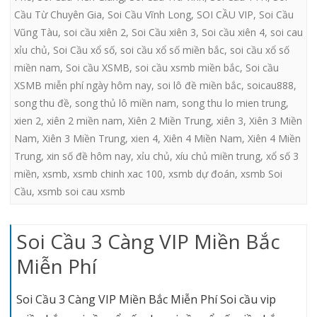
Cầu Từ Chuyên Gia
,
Soi Cầu Vĩnh Long
,
SOI CẦU VIP
,
Soi Cầu
Vũng Tàu
,
soi cầu xiên 2
,
Soi Cầu xiên 3
,
Soi cầu xiên 4
,
soi cau
xỉu chủ
,
Soi Cầu xổ số
,
soi cầu xổ số miền bắc
,
soi cầu xổ số
miền nam
,
Soi cầu XSMB
,
soi cầu xsmb miền bắc
,
Soi cầu
XSMB miễn phí ngày hôm nay
,
soi lô đề miền bắc
,
soicau888
,
song thu đề
,
song thủ lô miền nam
,
song thu lo mien trung
,
xien 2
,
xiên 2 miền nam
,
Xiên 2 Miền Trung
,
xiên 3
,
Xiên 3 Miền
Nam
,
Xiên 3 Miền Trung
,
xien 4
,
Xiên 4 Miền Nam
,
Xiên 4 Miền
Trung
,
xin số đề hôm nay
,
xỉu chủ
,
xíu chủ miền trung
,
xổ số 3
miền
,
xsmb
,
xsmb chinh xac 100
,
xsmb dự đoán
,
xsmb Soi
Cầu
,
xsmb soi cau xsmb
Soi Cầu 3 Càng VIP Miền Bắc
Miễn Phí
Soi Cầu 3 Càng VIP Miền Bắc Miễn Phí Soi cầu vip