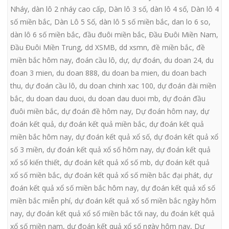
Nháy
,
dàn lô 2 nháy cao cấp
,
Dàn lô 3 số
,
dàn lô 4 số
,
Dàn lô 4
số miền bắc
,
Dàn Lô 5 Số
,
dàn lô 5 số miền bắc
,
dan lo 6 so
,
dàn lô 6 số miền bắc
,
đầu đuôi miền bắc
,
Đầu Đuôi Miền Nam
,
Đầu Đuôi Miền Trung
,
dd XSMB
,
dd xsmn
,
đề miền bắc
,
đề
miền bắc hôm nay
,
đoán cầu lô
,
dự
,
dự đoán
,
du doan 24
,
du
đoan 3 mien
,
du doan 888
,
du doan ba mien
,
du doan bach
thu
,
dự đoán cầu lô
,
du doan chinh xac 100
,
dự đoán đài miền
bắc
,
du doan dau duoi
,
du doan dau duoi mb
,
dự đoán đầu
đuôi miền bắc
,
dự đoán đề hôm nay
,
Dự đoán hôm nay
,
dự
đoán kết quả
,
dự đoán kết quả miền bắc
,
dự đoán kết quả
miền bắc hôm nay
,
dự đoán kết quả xổ số
,
dự đoán kết quả xổ
số 3 miền
,
dự đoán kết quả xổ số hôm nay
,
dự đoán kết quả
xổ số kiến thiết
,
dự đoán kết quả xổ số mb
,
dự đoán kết quả
xổ số miền bắc
,
dự đoán kết quả xổ số miền bắc đại phát
,
dự
đoán kết quả xổ số miền bắc hôm nay
,
dự đoán kết quả xổ số
miền bắc miễn phí
,
dự đoán kết quả xổ số miền bắc ngày hôm
nay
,
dự đoán kết quả xổ số miền bắc tối nay
,
du đoán kết quả
xổ số miền nam
,
dự đoán kết quả xổ số ngày hôm nay
,
Dự