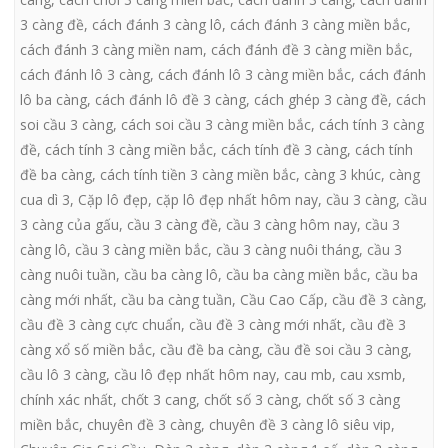
3 càng đề
,
cách đánh 3 càng lô
,
cách đánh 3 càng miền bắc
,
cách đánh 3 càng miền nam
,
cách đánh đề 3 càng miền bắc
,
cách đánh lô 3 càng
,
cách đánh lô 3 càng miền bắc
,
cách đánh
lô ba càng
,
cách đánh lô đề 3 càng
,
cách ghép 3 càng đề
,
cách
soi cầu 3 càng
,
cách soi cầu 3 càng miền bắc
,
cách tính 3 càng
đề
,
cách tính 3 càng miền bắc
,
cách tính đề 3 càng
,
cách tính
đề ba càng
,
cách tính tiền 3 càng miền bắc
,
càng 3 khúc
,
càng
cua dì 3
,
Cặp lô đẹp
,
cặp lô đẹp nhất hôm nay
,
cầu 3 càng
,
cầu
3 càng của gấu
,
cầu 3 càng đề
,
cầu 3 càng hôm nay
,
cầu 3
càng lô
,
cầu 3 càng miền bắc
,
cầu 3 càng nuôi tháng
,
cầu 3
càng nuôi tuần
,
cầu ba càng lô
,
cầu ba càng miền bắc
,
cầu ba
càng mới nhất
,
cầu ba càng tuần
,
Cầu Cao Cấp
,
cầu đề 3 càng
,
cầu đề 3 càng cực chuẩn
,
cầu đề 3 càng mới nhất
,
cầu đề 3
càng xổ số miền bắc
,
cầu đề ba càng
,
cầu đề soi cầu 3 càng
,
cầu lô 3 càng
,
cầu lô đẹp nhất hôm nay
,
cau mb
,
cau xsmb
,
chính xác nhất
,
chốt 3 cang
,
chốt số 3 càng
,
chốt số 3 càng
miền bắc
,
chuyên đề 3 càng
,
chuyên đề 3 càng lô siêu vip
,