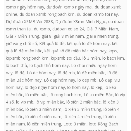
xsmb ngày hôm nay
,
dự đoán xsmb ngày mai
,
du doan xsmb
online
,
du doan xsmb rong bach kim
,
du doan xsmb toi nay
,
Dự đoán XSMB Win2888
,
Dự đoán XSmn Minh Ngọc
,
du doan
xsmn than tai
,
du xsmb
,
dudoan xo so 24
,
Giải 7 Miền Nam
,
Giải 7 Miền Trung
,
giải 8
,
giải 8 miền nam
,
giai 8 mien trung
,
giờ vàng chốt số
,
Kết quả lô đề
,
kết quả lô đề hôm nay
,
kết
quả lô đề miền bắc
,
kết quả số đề miền bắc hôm nay
,
kqxs
,
kqxsmb rong bach kim
,
kqxsmb soi cầu
,
lô 3 miền
,
lo bach kim
,
lô bạch thủ
,
lô bạch thủ hôm nay
,
Lô chơi nhiều ngày hôm
nay
,
lô đề
,
Lô de hôm nay
,
lô đề mb
,
lô đề miền bắc
,
lô đề
miền Bắc hôm nay
,
Lô đẹp hôm nay
,
lo dep mb
,
Lô đẹp MB
hôm nay
,
lô đẹp ngày hôm nay
,
lo hom nay
,
lô kép
,
lô kép
miền bắc
,
lô miền bắc
,
lô rong bach kim
,
Lô to miền Bắc
,
lô vip
4 số
,
lo vip mb
,
lô vip miền bắc
,
lô xiên 2 miền bắc
,
lô xiên 3
miền bắc
,
lô xiên 3 miền nam
,
lô xiên 3 miền trung
,
lô xiên 4
miền bắc
,
lô xiên 4 miền nam
,
lô xiên 4 miền trung
,
lô xiên
miền nam
,
lô xiên miền trung
,
Loto 3 miền
,
loto Rồng Bạch