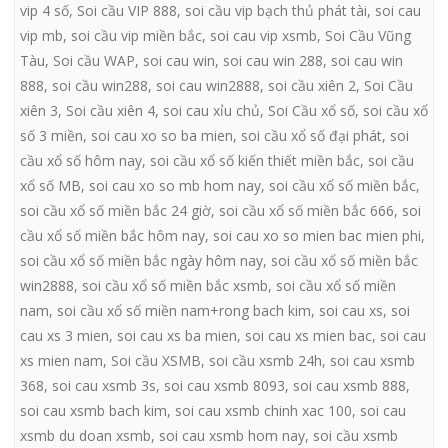
vip 4 số
,
Soi cầu VIP 888
,
soi cầu vip bạch thủ phát tài
,
soi cau
vip mb
,
soi cầu vip miền bắc
,
soi cau vip xsmb
,
Soi Cầu Vũng
Tàu
,
Soi cầu WAP
,
soi cau win
,
soi cau win 288
,
soi cau win
888
,
soi cầu win288
,
soi cau win2888
,
soi cầu xiên 2
,
Soi Cầu
xiên 3
,
Soi cầu xiên 4
,
soi cau xỉu chủ
,
Soi Cầu xổ số
,
soi cầu xổ
số 3 miền
,
soi cau xo so ba mien
,
soi cầu xổ số đại phát
,
soi
cầu xổ số hôm nay
,
soi cầu xổ số kiến thiết miền bắc
,
soi cầu
xổ số MB
,
soi cau xo so mb hom nay
,
soi cầu xổ số miền bắc
,
soi cầu xổ số miền bắc 24 giờ
,
soi cầu xổ số miền bắc 666
,
soi
cầu xổ số miền bắc hôm nay
,
soi cau xo so mien bac mien phi
,
soi cầu xổ số miền bắc ngày hôm nay
,
soi cầu xổ số miền bắc
win2888
,
soi cầu xổ số miền bắc xsmb
,
soi cầu xổ số miền
nam
,
soi cầu xổ số miền nam+rong bach kim
,
soi cau xs
,
soi
cau xs 3 mien
,
soi cau xs ba mien
,
soi cau xs mien bac
,
soi cau
xs mien nam
,
Soi cầu XSMB
,
soi cầu xsmb 24h
,
soi cau xsmb
368
,
soi cau xsmb 3s
,
soi cau xsmb 8093
,
soi cau xsmb 888
,
soi cau xsmb bach kim
,
soi cau xsmb chinh xac 100
,
soi cau
xsmb du doan xsmb
,
soi cau xsmb hom nay
,
soi cầu xsmb