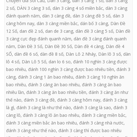
Chuyên Gia Soi Cầu
,
Dàn 3 càng
,
dàn 3 càng 1 số
,
dàn 3 càng
2 số
,
DÀN 3 càng 3 số
,
dàn 3 càng 4 số miền bắc
,
dàn 3 càng
đánh quanh năm
,
dàn 3 càng đề
,
dàn 3 càng đề 5 số
,
dàn 3
càng hôm nay
,
dàn 3 càng miền bắc
,
dán bố 3 càng
,
Dàn Đề
12 Số
,
dan đề 2 số
,
dan de 3 cang
,
dàn đề 3 càng 5 số
,
Dàn đề
3 càng cực đẹp đánh quanh năm
,
dàn đề 3 càng đánh quanh
năm
,
Dàn Đề 3 Số
,
Dàn Đề 30 Số
,
Dàn đề 4 càng
,
Dàn đề 4
SỐ
,
dàn đề 6 số
,
dàn đề 8 số
,
Dàn Lô 2 Nháy
,
Dàn lô 3 số
,
dàn
lô 4 số
,
Dàn Lô 5 Số
,
dan lo 6 so
,
đánh 10 nghìn 3 càng được
bao nhiêu
,
đánh 100 nghìn 3 càng được bao nhiêu tiền
,
đánh 3
càng
,
đánh 3 càng 1 ăn bao nhiêu
,
đánh 3 càng 10 nghìn ăn
bao nhiêu
,
đánh 3 càng ăn bao nhiêu
,
đánh 3 càng ăn bao
nhiêu lần
,
đánh 3 càng ăn bao nhiêu tiền
,
đánh 3 càng ăn như
thế nào
,
đánh 3 càng đề
,
đánh 3 càng hôm nay
,
đánh 3 càng
là gì
,
đánh 3 càng là như thế nào
,
đánh 3 càng là sao
,
đánh 3
càng lô
,
đánh 3 càng lô ăn bao nhiêu
,
đánh 3 càng miền bắc
,
đánh 3 càng miền bắc ăn bao nhiêu
,
đánh 3 càng nhà nước
,
đánh 3 càng như thế nào
,
đánh 3 càng thì được bao nhiêu