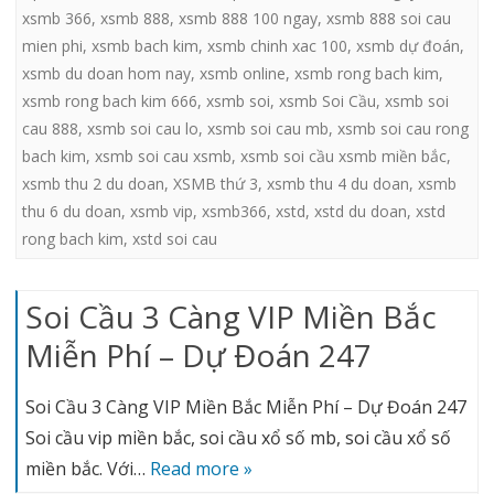
xsmb 366
,
xsmb 888
,
xsmb 888 100 ngay
,
xsmb 888 soi cau
mien phi
,
xsmb bach kim
,
xsmb chinh xac 100
,
xsmb dự đoán
,
xsmb du doan hom nay
,
xsmb online
,
xsmb rong bach kim
,
xsmb rong bach kim 666
,
xsmb soi
,
xsmb Soi Cầu
,
xsmb soi
cau 888
,
xsmb soi cau lo
,
xsmb soi cau mb
,
xsmb soi cau rong
bach kim
,
xsmb soi cau xsmb
,
xsmb soi cầu xsmb miền bắc
,
xsmb thu 2 du doan
,
XSMB thứ 3
,
xsmb thu 4 du doan
,
xsmb
thu 6 du doan
,
xsmb vip
,
xsmb366
,
xstd
,
xstd du doan
,
xstd
rong bach kim
,
xstd soi cau
Soi Cầu 3 Càng VIP Miền Bắc
Miễn Phí – Dự Đoán 247
Soi Cầu 3 Càng VIP Miền Bắc Miễn Phí – Dự Đoán 247
Soi cầu vip miền bắc, soi cầu xổ số mb, soi cầu xổ số
miền bắc. Với…
Read more »