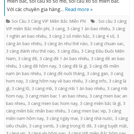
miền bắc, soi cầu xổ số mb, soi cầu xổ số miền bắc.
Với các chuyên gia hàng…
Read more »
Soi Cầu 3 Càng VIP Miền Bắc Miễn Phí
. Soi cầu 3 càng
VIP miền Bắc miễn phí
,
3 cang
,
3 càng 1 ăn bao nhiêu
,
3 càng
1 nghìn an bao nhiêu
,
3 càng 2 số miền bắc
,
3 càng 4 số
,
3
càng ăn bao nhiêu
,
3 càng ăn như thế nào
,
3 cang chuan xac
,
3 càng đánh như thế nào
,
3 càng đầu
,
3 Càng Đầu Đuôi Miền
Nam
,
3 càng đề
,
3 càng đề 1 ăn bao nhiêu
,
3 càng đề an bao
nhiêu
,
3 càng đề hôm nay
,
3 càng đề là gì
,
3 càng đề miền
nam ăn bao nhiêu
,
3 càng đề nuôi tháng
,
3 càng gan
,
3 cang
hom nay
,
3 càng hôm nay về bao nhiêu
,
3 càng info
,
3 càng là
gì
,
3 càng lô
,
3 cang mb
,
3 càng mb 1 ăn bao nhiêu
,
3 cang mb
hom nay
,
3 cang mien bac 1 an bao nhieu
,
3 cang mien bac an
bao nhieu
,
3 cang mien bac hom nay
,
3 càng miền bắc là gì
,
3
càng miền bắc nhân bao nhiêu
,
3 cang mien bac vip
,
3 càng
miền nam hôm nay
,
3 càng ngày mai
,
3 càng nhà nước
,
3 càng
siêu chuẩn
,
3 cang sxmb
,
3 càng trong lô đề
,
3 càng tuyệt mật
,
3 càng vip
,
3 càng víp hôm nay
,
3 càng VIP miền Bắc hôm nay