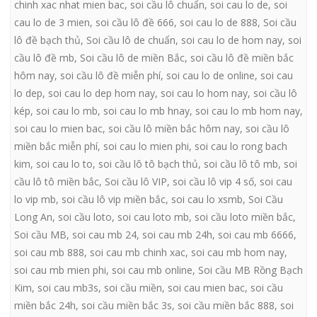
chinh xac nhat mien bac
,
soi cầu lô chuẩn
,
soi cau lo de
,
soi
cau lo de 3 mien
,
soi cầu lô đề 666
,
soi cau lo de 888
,
Soi cầu
lô đề bạch thủ
,
Soi cầu lô de chuẩn
,
soi cau lo de hom nay
,
soi
cầu lô đề mb
,
Soi cầu lô de miền Bắc
,
soi cầu lô đề miền bắc
hôm nay
,
soi cầu lô đề miễn phí
,
soi cau lo de online
,
soi cau
lo dep
,
soi cau lo dep hom nay
,
soi cau lo hom nay
,
soi cầu lô
kép
,
soi cau lo mb
,
soi cau lo mb hnay
,
soi cau lo mb hom nay
,
soi cau lo mien bac
,
soi cầu lô miền bắc hôm nay
,
soi cầu lô
miền bắc miễn phí
,
soi cau lo mien phi
,
soi cau lo rong bach
kim
,
soi cau lo to
,
soi cầu lô tô bạch thủ
,
soi cầu lô tô mb
,
soi
cầu lô tô miền bắc
,
Soi cầu lô VIP
,
soi cầu lô vip 4 số
,
soi cau
lo vip mb
,
soi cầu lô vip miền bắc
,
soi cau lo xsmb
,
Soi Cầu
Long An
,
soi cầu loto
,
soi cau loto mb
,
soi cầu loto miền bắc
,
Soi cầu MB
,
soi cau mb 24
,
soi cau mb 24h
,
soi cau mb 6666
,
soi cau mb 888
,
soi cau mb chinh xac
,
soi cau mb hom nay
,
soi cau mb mien phi
,
soi cau mb online
,
Soi cầu MB Rồng Bạch
Kim
,
soi cau mb3s
,
soi cầu miền
,
soi cau mien bac
,
soi cầu
miền bắc 24h
,
soi cầu miền bắc 3s
,
soi cầu miền bắc 888
,
soi