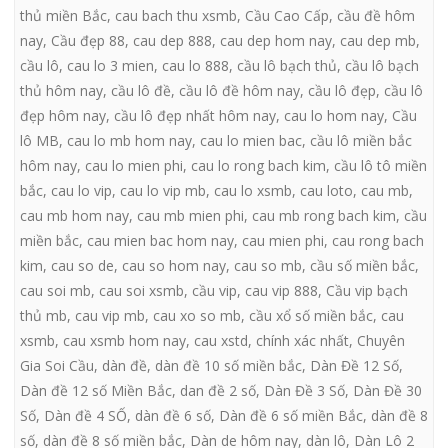
thủ miền Bắc
,
cau bach thu xsmb
,
Cầu Cao Cấp
,
cầu đề hôm
nay
,
Cầu đẹp 88
,
cau dep 888
,
cau dep hom nay
,
cau dep mb
,
cầu lô
,
cau lo 3 mien
,
cau lo 888
,
cầu lô bạch thủ
,
cầu lô bạch
thủ hôm nay
,
cầu lô đề
,
cầu lô đề hôm nay
,
cầu lô đẹp
,
cầu lô
đẹp hôm nay
,
cầu lô đẹp nhất hôm nay
,
cau lo hom nay
,
Cầu
lô MB
,
cau lo mb hom nay
,
cau lo mien bac
,
cầu lô miền bắc
hôm nay
,
cau lo mien phi
,
cau lo rong bach kim
,
cầu lô tô miền
bắc
,
cau lo vip
,
cau lo vip mb
,
cau lo xsmb
,
cau loto
,
cau mb
,
cau mb hom nay
,
cau mb mien phi
,
cau mb rong bach kim
,
cầu
miền bắc
,
cau mien bac hom nay
,
cau mien phi
,
cau rong bach
kim
,
cau so de
,
cau so hom nay
,
cau so mb
,
cầu số miền bắc
,
cau soi mb
,
cau soi xsmb
,
cầu vip
,
cau vip 888
,
Cầu vip bạch
thủ mb
,
cau vip mb
,
cau xo so mb
,
cầu xổ số miền bắc
,
cau
xsmb
,
cau xsmb hom nay
,
cau xstd
,
chính xác nhất
,
Chuyên
Gia Soi Cầu
,
dàn đề
,
dàn đề 10 số miền bắc
,
Dàn Đề 12 Số
,
Dàn đề 12 số Miền Bắc
,
dan đề 2 số
,
Dàn Đề 3 Số
,
Dàn Đề 30
Số
,
Dàn đề 4 SỐ
,
dàn đề 6 số
,
Dàn đề 6 số miền Bắc
,
dàn đề 8
số
,
dàn đề 8 số miền bắc
,
Dàn de hôm nay
,
dàn lô
,
Dàn Lô 2