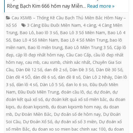
Rồng Bạch Kim 666 hôm nay Miễn…
Read more »
Cau XSMB – Thống Kê Cầu Bạch Thủ Miền Bắc Hôm Nay –
Xổ Số
3 Càng Đầu Đuôi Miền Nam
,
4 càng
,
4 Càng Miền
Trung
,
Bao Lô
,
bao lô 3 số
,
Bao Lô 3 Số Miền Nam
,
Bao Lô 4
Số
,
Bao Lô 4 Số Miền Nam
,
Bao Lô 4 Số Miền Trung
,
bao lô
miền nam
,
Bao lô miền trung
,
Bao Lô Miền Trung 3 Số
,
Cặp lô
đẹp
,
cặp lô đẹp nhất hôm nay
,
Cầu Cao Cấp
,
cầu lô đẹp nhất
hôm nay
,
cau mb
,
cau xsmb
,
chính xác nhất
,
Chuyên Gia Soi
Cầu
,
Dàn Đề 12 Số
,
dan đề 2 số
,
Dàn Đề 3 Số
,
Dàn Đề 30 Số
,
Dàn đề 4 SỐ
,
dàn đề 6 số
,
dàn đề 8 số
,
Dàn Lô 2 Nháy
,
Dàn lô
3 số
,
dàn lô 4 số
,
Dàn Lô 5 Số
,
dan lo 6 so
,
Đầu Đuôi Miền
Nam
,
Đầu Đuôi Miền Trung
,
đoán cầu lô
,
dự
,
dự đoán
,
dự
đoán kết quả xổ số
,
dự đoán kết quả xổ số miền bắc
,
du đoan
kqxs
,
du doan kqxsmb
,
du doan kqxsmb hom nay
,
du doan
mb
,
Dự Đoán Miền Bắc
,
Dự đoán số de hôm nay
,
Dự Đoán
Soi Cầu
,
Dự Đoán Xổ Số
,
dự đoán xổ số 3 miền
,
Dự đoán xổ
số miền Bắc
,
du doan xo so mien bac chinh xac 100
,
du doan