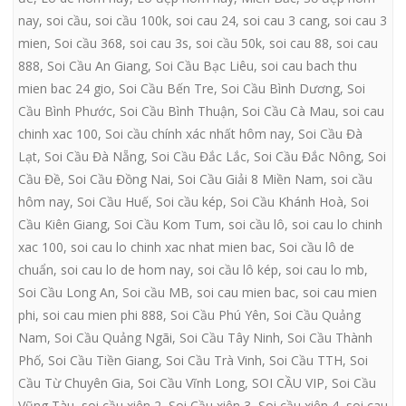
nay
,
soi cầu
,
soi cầu 100k
,
soi cau 24
,
soi cau 3 cang
,
soi cau 3
mien
,
Soi cầu 368
,
soi cau 3s
,
soi cầu 50k
,
soi cau 88
,
soi cau
888
,
Soi Cầu An Giang
,
Soi Cầu Bạc Liêu
,
soi cau bach thu
mien bac 24 gio
,
Soi Cầu Bến Tre
,
Soi Cầu Bình Dương
,
Soi
Cầu Bình Phước
,
Soi Cầu Bình Thuận
,
Soi Cầu Cà Mau
,
soi cau
chinh xac 100
,
Soi cầu chính xác nhất hôm nay
,
Soi Cầu Đà
Lạt
,
Soi Cầu Đà Nẵng
,
Soi Cầu Đắc Lắc
,
Soi Cầu Đắc Nông
,
Soi
Cầu Đề
,
Soi Cầu Đồng Nai
,
Soi Cầu Giải 8 Miền Nam
,
soi cầu
hôm nay
,
Soi Cầu Huế
,
Soi cầu kép
,
Soi Cầu Khánh Hoà
,
Soi
Cầu Kiên Giang
,
Soi Cầu Kom Tum
,
soi cầu lô
,
soi cau lo chinh
xac 100
,
soi cau lo chinh xac nhat mien bac
,
Soi cầu lô de
chuẩn
,
soi cau lo de hom nay
,
soi cầu lô kép
,
soi cau lo mb
,
Soi Cầu Long An
,
Soi cầu MB
,
soi cau mien bac
,
soi cau mien
phi
,
soi cau mien phi 888
,
Soi Cầu Phú Yên
,
Soi Cầu Quảng
Nam
,
Soi Cầu Quảng Ngãi
,
Soi Cầu Tây Ninh
,
Soi Cầu Thành
Phố
,
Soi Cầu Tiền Giang
,
Soi Cầu Trà Vinh
,
Soi Cầu TTH
,
Soi
Cầu Từ Chuyên Gia
,
Soi Cầu Vĩnh Long
,
SOI CẦU VIP
,
Soi Cầu
Vũng Tàu
,
soi cầu xiên 2
,
Soi Cầu xiên 3
,
Soi cầu xiên 4
,
soi cau