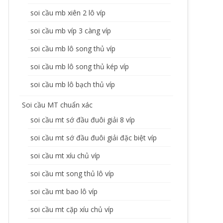
soi cầu mb xiên 2 lô víp
soi cầu mb víp 3 càng víp
soi cầu mb lô song thủ víp
soi cầu mb lô song thủ kép víp
soi cầu mb lô bạch thủ víp
Soi cầu MT chuẩn xác
soi cầu mt sớ đầu đuôi giải 8 víp
soi cầu mt sớ đầu đuôi giải đặc biệt víp
soi cầu mt xíu chủ víp
soi cầu mt song thủ lô víp
soi cầu mt bao lô víp
soi cầu mt cặp xíu chủ víp