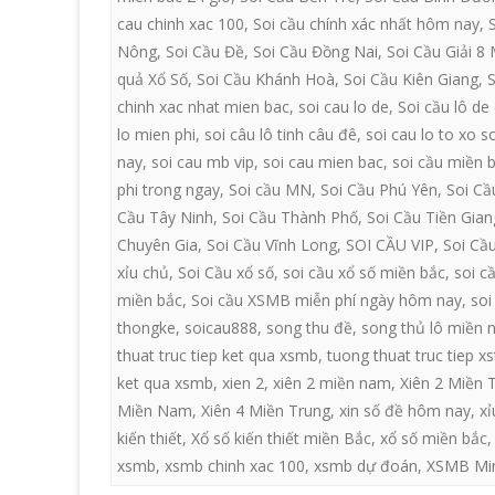
cau chinh xac 100
,
Soi cầu chính xác nhất hôm nay
,
Nông
,
Soi Cầu Đề
,
Soi Cầu Đồng Nai
,
Soi Cầu Giải 8
quả Xổ Số
,
Soi Cầu Khánh Hoà
,
Soi Cầu Kiên Giang
,
chinh xac nhat mien bac
,
soi cau lo de
,
Soi cầu lô de
lo mien phi
,
soi câu lô tinh câu đê
,
soi cau lo to xo s
nay
,
soi cau mb vip
,
soi cau mien bac
,
soi cầu miền 
phi trong ngay
,
Soi cầu MN
,
Soi Cầu Phú Yên
,
Soi C
Cầu Tây Ninh
,
Soi Cầu Thành Phố
,
Soi Cầu Tiền Gian
Chuyên Gia
,
Soi Cầu Vĩnh Long
,
SOI CẦU VIP
,
Soi Cầ
xỉu chủ
,
Soi Cầu xổ số
,
soi cầu xổ số miền bắc
,
soi c
miền bắc
,
Soi cầu XSMB miễn phí ngày hôm nay
,
soi
thongke
,
soicau888
,
song thu đề
,
song thủ lô miền
thuat truc tiep ket qua xsmb
,
tuong thuat truc tiep xs
ket qua xsmb
,
xien 2
,
xiên 2 miền nam
,
Xiên 2 Miền 
Miền Nam
,
Xiên 4 Miền Trung
,
xin số đề hôm nay
,
xỉ
kiến thiết
,
Xổ số kiến thiết miền Bắc
,
xổ số miền bắc
xsmb
,
xsmb chinh xac 100
,
xsmb dự đoán
,
XSMB Mi