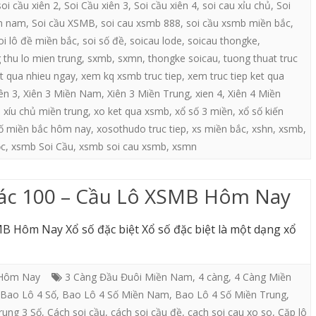
soi cầu xiên 2
,
Soi Cầu xiên 3
,
Soi cầu xiên 4
,
soi cau xỉu chủ
,
Soi
ền nam
,
Soi cầu XSMB
,
soi cau xsmb 888
,
soi cầu xsmb miền bắc
,
oi lô đề miền bắc
,
soi số đề
,
soicau lode
,
soicau thongke
,
 thu lo mien trung
,
sxmb
,
sxmn
,
thongke soicau
,
tuong thuat truc
t qua nhieu ngay
,
xem kq xsmb truc tiep
,
xem truc tiep ket qua
ên 3
,
Xiên 3 Miền Nam
,
Xiên 3 Miền Trung
,
xien 4
,
Xiên 4 Miền
,
xíu chủ miền trung
,
xo ket qua xsmb
,
xổ số 3 miền
,
xổ số kiến
ố miền bắc hôm nay
,
xosothudo truc tiep
,
xs miền bắc
,
xshn
,
xsmb
,
c
,
xsmb Soi Cầu
,
xsmb soi cau xsmb
,
xsmn
Xác 100 – Cầu Lô XSMB Hôm Nay
B Hôm Nay Xổ số đặc biệt Xổ số đặc biệt là một dạng xổ
 Hôm Nay
3 Càng Đầu Đuôi Miền Nam
,
4 càng
,
4 Càng Miền
Bao Lô 4 Số
,
Bao Lô 4 Số Miền Nam
,
Bao Lô 4 Số Miền Trung
,
rung 3 Số
,
Cách soi cầu
,
cách soi cầu đề
,
cach soi cau xo so
,
Cặp lô