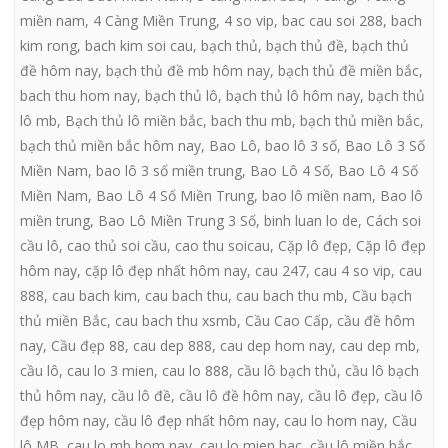
miền nam
,
4 Càng Miền Trung
,
4 so vip
,
bac cau soi 288
,
bach
kim rong
,
bach kim soi cau
,
bạch thủ
,
bạch thủ đề
,
bạch thủ
đề hôm nay
,
bạch thủ đề mb hôm nay
,
bạch thủ đề miền bắc
,
bach thu hom nay
,
bạch thủ lô
,
bạch thủ lô hôm nay
,
bạch thủ
lô mb
,
Bạch thủ lô miền bắc
,
bach thu mb
,
bạch thủ miền bắc
,
bạch thủ miền bắc hôm nay
,
Bao Lô
,
bao lô 3 số
,
Bao Lô 3 Số
Miền Nam
,
bao lô 3 số miền trung
,
Bao Lô 4 Số
,
Bao Lô 4 Số
Miền Nam
,
Bao Lô 4 Số Miền Trung
,
bao lô miền nam
,
Bao lô
miền trung
,
Bao Lô Miền Trung 3 Số
,
binh luan lo de
,
Cách soi
cầu lô
,
cao thủ soi cầu
,
cao thu soicau
,
Cặp lô đẹp
,
Cặp lô đẹp
hôm nay
,
cặp lô đẹp nhất hôm nay
,
cau 247
,
cau 4 so vip
,
cau
888
,
cau bach kim
,
cau bach thu
,
cau bach thu mb
,
Cầu bạch
thủ miền Bắc
,
cau bach thu xsmb
,
Cầu Cao Cấp
,
cầu đề hôm
nay
,
Cầu đẹp 88
,
cau dep 888
,
cau dep hom nay
,
cau dep mb
,
cầu lô
,
cau lo 3 mien
,
cau lo 888
,
cầu lô bạch thủ
,
cầu lô bạch
thủ hôm nay
,
cầu lô đề
,
cầu lô đề hôm nay
,
cầu lô đẹp
,
cầu lô
đẹp hôm nay
,
cầu lô đẹp nhất hôm nay
,
cau lo hom nay
,
Cầu
lô MB
,
cau lo mb hom nay
,
cau lo mien bac
,
cầu lô miền bắc