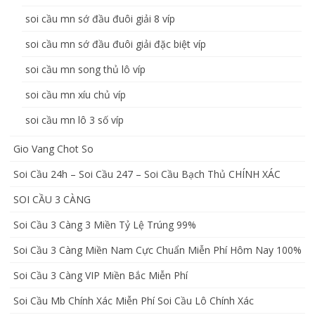
soi cầu mn sớ đầu đuôi giải 8 víp
soi cầu mn sớ đầu đuôi giải đặc biệt víp
soi cầu mn song thủ lô víp
soi cầu mn xíu chủ víp
soi cầu mn lô 3 số víp
Gio Vang Chot So
Soi Cầu 24h – Soi Cầu 247 – Soi Cầu Bạch Thủ CHÍNH XÁC
SOI CẦU 3 CÀNG
Soi Cầu 3 Càng 3 Miền Tỷ Lệ Trúng 99%
Soi Cầu 3 Càng Miền Nam Cực Chuẩn Miễn Phí Hôm Nay 100%
Soi Cầu 3 Càng VIP Miền Bắc Miễn Phí
Soi Cầu Mb Chính Xác Miễn Phí Soi Cầu Lô Chính Xác