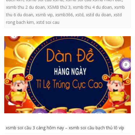
xsmb thu 2 du doan
,
XSMB thứ 3
,
xsmb thu 4 du doan
,
xsmb
thu 6 du doan
,
xsmb vip
,
xsmb366
,
xstd
,
xstd du doan
,
xstd
rong bach kim
,
xstd soi cau
xsmb soi cầu 3 càng hôm nay – xsmb soi cầu bạch thủ lô víp