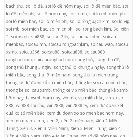
bach thu
,
soi lô đề
,
soi lô đề hôm nay
,
soi lô đề miền bắc
,
soi
lô đề miễn phí
,
soi lô hôm nay
,
soi lo mb
,
soi lo mb mien phi
,
soi lô miền bắc
,
soi lô miễn phí
,
soi lô rồng bạch kim
,
soi lo vip
,
soi mb
,
soi mien bac
,
soi mien phi
,
soi rong bach kim
,
Soi xiên
2
,
soi xsmb
,
soi888
,
soicau 24h
,
soicau bachthu
,
soicau
mienbac
,
soicau mn
,
soicau rongbachkim
,
soicau wap
,
soicau
xsmb
,
soicau366
,
soicau88
,
soicau888
,
soicau888
rongbachkim
,
soicaurongbachkim
,
song thủ
,
song thu đề
,
song thủ khung 3 ngày
,
song thủ lô khung 3 ngày
,
song thủ lô
miền bắc
,
song thủ lô miền nam
,
song thu lo mien trung
,
thống kê dự đoán xổ số miền bắc
,
thống kê soi cầu miền bắc
,
thong ke soi cau xsmb
,
thống kê vip miền bắc
,
thống kê xsmb
hôm nay
,
tk xsmb hom nay
,
vip mb
,
vip miền bắc
,
vip xo so
888
,
w2888 soi cầu
,
win2888
,
win2888 tv
,
xem dự đoán kết
quả xổ số miền bắc
,
xem du doan xo so mien bac hom nay
,
xem du doan xsmb
,
xien 2
,
xiên 2 miền nam
,
Xiên 2 Miền
Trung
,
xiên 3
,
Xiên 3 Miền Nam
,
Xiên 3 Miền Trung
,
xien 4
,
Xiên 4 Miền Nam
,
Xiên 4 Miền Trung
,
xin số đề hôm nay
,
xin