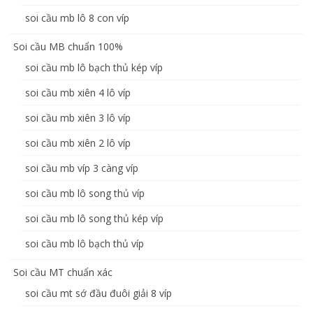
soi cầu mb lô 8 con víp
Soi cầu MB chuẩn 100%
soi cầu mb lô bạch thủ kép víp
soi cầu mb xiên 4 lô víp
soi cầu mb xiên 3 lô víp
soi cầu mb xiên 2 lô víp
soi cầu mb víp 3 càng víp
soi cầu mb lô song thủ víp
soi cầu mb lô song thủ kép víp
soi cầu mb lô bạch thủ víp
Soi cầu MT chuẩn xác
soi cầu mt sớ đầu đuôi giải 8 víp