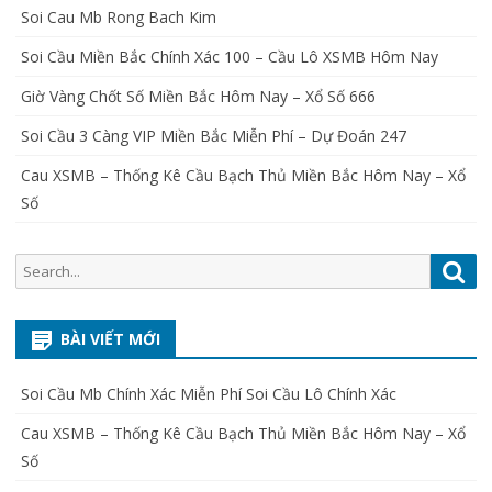
Soi Cau Mb Rong Bach Kim
Soi Cầu Miền Bắc Chính Xác 100 – Cầu Lô XSMB Hôm Nay
Giờ Vàng Chốt Số Miền Bắc Hôm Nay – Xổ Số 666
Soi Cầu 3 Càng VIP Miền Bắc Miễn Phí – Dự Đoán 247
Cau XSMB – Thống Kê Cầu Bạch Thủ Miền Bắc Hôm Nay – Xổ
Số
Search
Sea
for:
BÀI VIẾT MỚI
Soi Cầu Mb Chính Xác Miễn Phí Soi Cầu Lô Chính Xác
Cau XSMB – Thống Kê Cầu Bạch Thủ Miền Bắc Hôm Nay – Xổ
Số