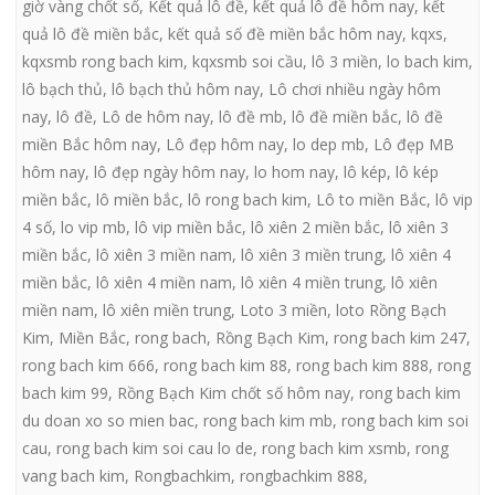
giờ vàng chốt số
,
Kết quả lô đề
,
kết quả lô đề hôm nay
,
kết
quả lô đề miền bắc
,
kết quả số đề miền bắc hôm nay
,
kqxs
,
kqxsmb rong bach kim
,
kqxsmb soi cầu
,
lô 3 miền
,
lo bach kim
,
lô bạch thủ
,
lô bạch thủ hôm nay
,
Lô chơi nhiều ngày hôm
nay
,
lô đề
,
Lô de hôm nay
,
lô đề mb
,
lô đề miền bắc
,
lô đề
miền Bắc hôm nay
,
Lô đẹp hôm nay
,
lo dep mb
,
Lô đẹp MB
hôm nay
,
lô đẹp ngày hôm nay
,
lo hom nay
,
lô kép
,
lô kép
miền bắc
,
lô miền bắc
,
lô rong bach kim
,
Lô to miền Bắc
,
lô vip
4 số
,
lo vip mb
,
lô vip miền bắc
,
lô xiên 2 miền bắc
,
lô xiên 3
miền bắc
,
lô xiên 3 miền nam
,
lô xiên 3 miền trung
,
lô xiên 4
miền bắc
,
lô xiên 4 miền nam
,
lô xiên 4 miền trung
,
lô xiên
miền nam
,
lô xiên miền trung
,
Loto 3 miền
,
loto Rồng Bạch
Kim
,
Miền Bắc
,
rong bach
,
Rồng Bạch Kim
,
rong bach kim 247
,
rong bach kim 666
,
rong bach kim 88
,
rong bach kim 888
,
rong
bach kim 99
,
Rồng Bạch Kim chốt số hôm nay
,
rong bach kim
du doan xo so mien bac
,
rong bach kim mb
,
rong bach kim soi
cau
,
rong bach kim soi cau lo de
,
rong bach kim xsmb
,
rong
vang bach kim
,
Rongbachkim
,
rongbachkim 888
,