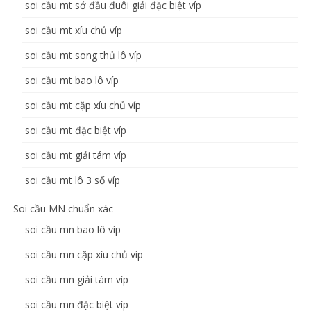
soi cầu mt sớ đầu đuôi giải đặc biệt víp
soi cầu mt xíu chủ víp
soi cầu mt song thủ lô víp
soi cầu mt bao lô víp
soi cầu mt cặp xíu chủ víp
soi cầu mt đặc biệt víp
soi cầu mt giải tám víp
soi cầu mt lô 3 số víp
Soi cầu MN chuẩn xác
soi cầu mn bao lô víp
soi cầu mn cặp xíu chủ víp
soi cầu mn giải tám víp
soi cầu mn đặc biệt víp