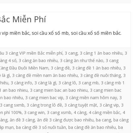
SOI CẦU MB ĐỀ 10 CON VÍP
SOI CẦU MB L
VÍP
Bắc Miễn Phí
SOI CẦU MB ĐỀ BẠCH THỦ VÍP
SOI CẦU MB LÔ
SOI CẦU MB ĐỀ ĐẦU ĐUÔI VÍP
vip miền bắc, soi cầu xổ số mb, soi cầu xổ số miền bắc.
SOI CẦU MB ĐỀ SONG THỦ VÍP
cầu 3 càng VIP miền Bắc miễn phí
SOI CẦU MB LÔ 4 CON VÍP
,
3 cang
,
3 càng 1 ăn bao nhiêu
,
3
càng 4 số
,
3 càng ăn bao nhiêu
,
3 càng ăn như thế nào
,
3 cang
SOI CẦU MB LÔ 6 CON VÍP
Càng Đầu Đuôi Miền Nam
,
3 càng đề
,
3 càng đề 1 ăn bao nhiêu
,
3
 là gì
,
3 càng đề miền nam ăn bao nhiêu
,
3 càng đề nuôi tháng
,
3
SOI CẦU MB LÔ 8 CON VÍP
hiêu
,
3 càng info
,
3 càng là gì
,
3 càng lô
,
3 cang mb
,
3 càng mb 1
1 an bao nhieu
,
3 cang mien bac an bao nhieu
,
3 cang mien bac
n bao nhiêu
,
3 cang mien bac vip
,
3 càng miền nam hôm nay
,
3
3 cang sxmb
,
3 càng trong lô đề
,
3 càng tuyệt mật
,
3 càng vip
,
3
ễn phí 100%
,
3 cang win
,
3 cang xsmb
,
4 càng
,
4 càng miền bắc
,
4
càng
,
ăn đề 3 càng
,
ăn đề 3 càng được bao nhiêu
,
ba cang
,
ba càng
 áp mạn
,
ba càng đề 3 số nuôi tuần
,
ba càng đề ăn bao nhiêu
,
ba