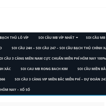
Skip
 BẠCH THỦ LÔ VÍP
SOI CẦU MB VÍP NHẤT
SOI CẦU MB
to
content
O
SOI CẦU 24H – SOI CẦU 247 – SOI CẦU BẠCH THỦ CHÍNH 
BẠCH THỦ LÔ 2 NHÁY VÍP MB
SOI CẦU MB L
HÔM NAY
VÍP
OI CẦU 3 CÀNG MIỀN NAM CỰC CHUẨN MIỄN PHÍ HÔM NAY 100%
SOI CẦU MB CẶP 3 CÀNG VÍP
SOI CẦU MB XIÊ
NH XÁC
SOI CAU MB RONG BACH KIM
SOI CẦU MIỀN BẮ
SOI CẦU MB DÀN LÔ 10 CON VÍP
SOI CẦU MB XIÊ
666
SOI CẦU 3 CÀNG VIP MIỀN BẮC MIỄN PHÍ – DỰ ĐOÁN 24
SOI CẦU MB ĐỀ 4 CON VÍP
SOI CẦU MB XIÊ
 HÔM NAY – XỔ SỐ
SOI CẦU MB ĐỀ 6 CON VÍP
SOI CẦU MB VÍ
SOI CẦU MB ĐỀ 8 CON VÍP
SOI CẦU MB L