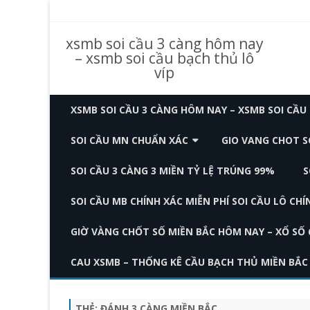
xsmb soi cầu 3 càng hôm nay
– xsmb soi cầu bạch thủ lô
víp
XSMB SOI CẦU 3 CÀNG HÔM NAY – XSMB SOI CẦU
SOI CẦU MN CHUẨN XÁC
GIO VANG CHOT S
SOI CẦU MN BAO LÔ VÍP
SOI CẦU 3 CÀNG 3 MIỀN TỶ LỆ TRÚNG 99%
S
SOI CẦU MN CẶP XÍU CHỦ VÍP
SOI CẦU MB CHÍNH XÁC MIỄN PHÍ SOI CẦU LÔ CHÍ
SOI CẦU MN GIẢI TÁM VÍP
GIỜ VÀNG CHỐT SỐ MIỀN BẮC HÔM NAY – XỔ SỐ 
SOI CẦU MN ĐẶC BIỆT VÍP
CAU XSMB – THỐNG KÊ CẦU BẠCH THỦ MIỀN BẮC
SOI CẦU MN SỚ ĐẦU ĐUÔI GIẢI
8 VÍP
THẺ:
ĐÁNH 3 CÀNG MIỀN BẮC