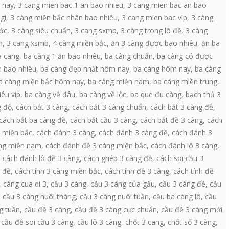
 nay
,
3 cang mien bac 1 an bao nhieu
,
3 cang mien bac an bao
gì
,
3 càng miền bắc nhân bao nhiêu
,
3 cang mien bac vip
,
3 càng
ớc
,
3 càng siêu chuẩn
,
3 cang sxmb
,
3 càng trong lô đề
,
3 càng
n
,
3 cang xsmb
,
4 càng miền bắc
,
ăn 3 càng được bao nhiêu
,
ăn ba
a cang
,
ba càng 1 ăn bao nhiêu
,
ba càng chuẩn
,
ba càng có được
n bao nhiêu
,
ba càng đẹp nhất hôm nay
,
ba càng hôm nay
,
ba càng
a càng miền bắc hôm nay
,
ba càng miền nam
,
ba càng miền trung
,
iêu vip
,
ba càng về đâu
,
ba càng về lộc
,
ba que đu càng
,
bạch thủ 3
g độ
,
cách bắt 3 càng
,
cách bắt 3 càng chuẩn
,
cách bắt 3 càng đề
,
cách bắt ba càng đề
,
cách bắt cầu 3 càng
,
cách bắt đề 3 càng
,
cách
g miền bắc
,
cách đánh 3 càng
,
cách đánh 3 càng đề
,
cách đánh 3
àng miền nam
,
cách đánh đề 3 càng miền bắc
,
cách đánh lô 3 càng
,
,
cách đánh lô đề 3 càng
,
cách ghép 3 càng đề
,
cách soi cầu 3
g đề
,
cách tính 3 càng miền bắc
,
cách tính đề 3 càng
,
cách tính đề
,
càng cua dì 3
,
cầu 3 càng
,
cầu 3 càng của gấu
,
cầu 3 càng đề
,
cầu
,
cầu 3 càng nuôi tháng
,
cầu 3 càng nuôi tuần
,
cầu ba càng lô
,
cầu
g tuần
,
cầu đề 3 càng
,
cầu đề 3 càng cực chuẩn
,
cầu đề 3 càng mới
,
cầu đề soi cầu 3 càng
,
cầu lô 3 càng
,
chốt 3 cang
,
chốt số 3 càng
,