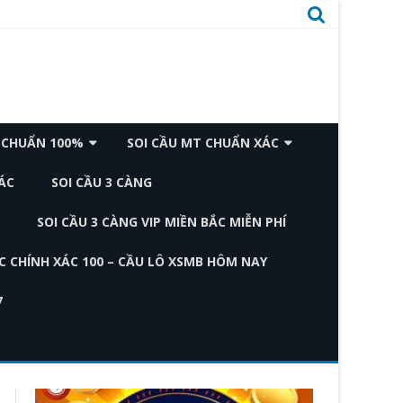
 CHUẨN 100%
SOI CẦU MT CHUẨN XÁC
XÁC
Ô BẠCH THỦ KÉP
SOI CẦU 3 CÀNG
SOI CẦU MT SỚ ĐẦU ĐUÔI GIẢI
8 VÍP
SOI CẦU 3 CÀNG VIP MIỀN BẮC MIỄN PHÍ
N 4 LÔ VÍP
SOI CẦU MT SỚ ĐẦU ĐUÔI GIẢI
C CHÍNH XÁC 100 – CẦU LÔ XSMB HÔM NAY
ĐẶC BIỆT VÍP
N 3 LÔ VÍP
SOI CẦU MT XÍU CHỦ VÍP
7
N 2 LÔ VÍP
SOI CẦU MT SONG THỦ LÔ VÍP
P 3 CÀNG VÍP
SOI CẦU MT BAO LÔ VÍP
Ô SONG THỦ VÍP