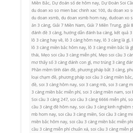
Miền Bắc
,
Dự đoán số de hôm nay
,
Dự Đoán Soi Cầ
du doan xo so mien bac chinh xac 100
,
du doan xo s
du doan xsmb
,
du doan xsmb hom nay
,
dudoan xo s
ăn 3 càng
,
Giải 7 Miền Nam
,
Giải 7 Miền Trung
,
giải 
đánh đề 3 càng
,
hướng dẫn đánh ba càng
,
kết quả 3
lô 3 càng hay về
,
lô 3 càng hôm nay
,
lô 3 càng là gì
,
lô 3 càng miền bắc hôm nay
,
lô 3 càng miền bắc là g
thái
,
Mẹo soi cầu 3 càng miễn phí
,
Mẹo soi cầu 3 cà
mơ thấy số 3 càng đánh con gì
,
mơ trúng 3 càng đán
Phần mềm tính dàn đề
,
phương pháp bắt 3 càng
,
ph
loại chạm đề
,
phương pháp soi cầu 3 càng miền bắc
đề
,
soi 3 càng hôm nay
,
soi 3 cang mb
,
soi 3 cang 
3 càng miền bắc miễn phí
,
soi 3 càng miền nam
,
soi
Soi cầu 3 càng 247
,
soi cầu 3 càng 6666 miễn phí
,
so
cầu 3 càng đề hôm nay
,
soi cầu 3 càng kinh nghiệm 
mb hom nay
,
soi cầu 3 càng miền
,
Soi cầu 3 càng m
miền bắc hôm nay
,
soi cầu 3 càng miền bắc miễn ph
cầu 3 càng miễn phí chuẩn xá
,
soi cầu 3 càng miễn 