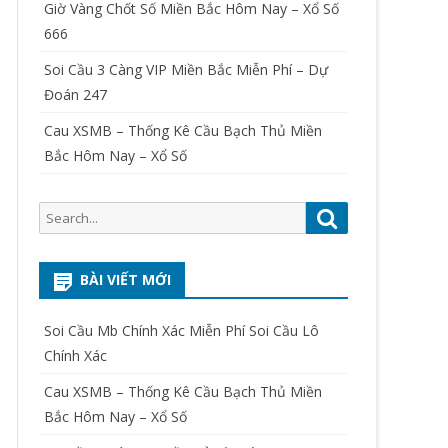
Giờ Vàng Chốt Số Miền Bắc Hôm Nay – Xổ Số
666
Soi Cầu 3 Càng VIP Miền Bắc Miễn Phí – Dự
Đoán 247
Cau XSMB – Thống Kê Cầu Bạch Thủ Miền
Bắc Hôm Nay – Xổ Số
Search
Search
for:
BÀI VIẾT MỚI
Soi Cầu Mb Chính Xác Miễn Phí Soi Cầu Lô
Chính Xác
Cau XSMB – Thống Kê Cầu Bạch Thủ Miền
Bắc Hôm Nay – Xổ Số