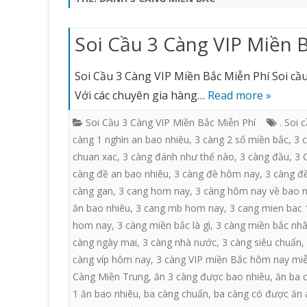
SOI CẦU MN SỚ ĐẦU ĐUÔI GIẢI
ĐẶC BIỆT VÍP
Soi Cầu 3 Càng VIP Miền 
SOI CẦU MN SONG THỦ LÔ VÍP
Soi Cầu 3 Càng VIP Miền Bắc Miễn Phí Soi cầu 
SOI CẦU MN XÍU CHỦ VÍP
Với các chuyên gia hàng…
Read more »
SOI CẦU MN LÔ 3 SỐ VÍP
Soi Cầu 3 Càng VIP Miền Bắc Miễn Phí
. Soi 
càng 1 nghìn an bao nhiêu
,
3 càng 2 số miền bắc
,
3 
chuan xac
,
3 càng đánh như thế nào
,
3 càng đầu
,
3 
càng đề an bao nhiêu
,
3 càng đề hôm nay
,
3 càng đề
càng gan
,
3 cang hom nay
,
3 càng hôm nay về bao n
ăn bao nhiêu
,
3 cang mb hom nay
,
3 cang mien bac 
hom nay
,
3 càng miền bắc là gì
,
3 càng miền bắc nhâ
càng ngày mai
,
3 càng nhà nước
,
3 càng siêu chuẩn
,
càng víp hôm nay
,
3 càng VIP miền Bắc hôm nay mi
Càng Miền Trung
,
ăn 3 càng được bao nhiêu
,
ăn ba 
1 ăn bao nhiêu
,
ba càng chuẩn
,
ba càng có được ăn