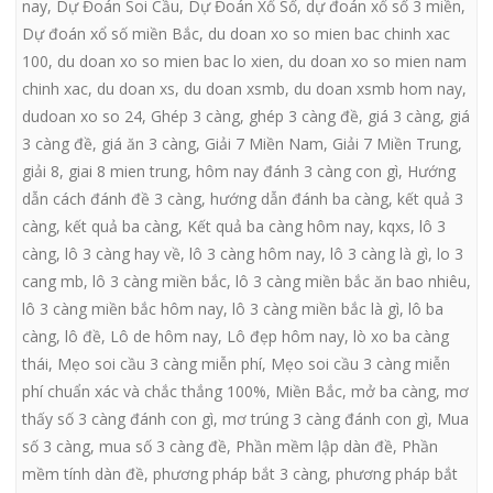
nay
,
Dự Đoán Soi Cầu
,
Dự Đoán Xổ Số
,
dự đoán xổ số 3 miền
,
Dự đoán xổ số miền Bắc
,
du doan xo so mien bac chinh xac
100
,
du doan xo so mien bac lo xien
,
du doan xo so mien nam
chinh xac
,
du doan xs
,
du doan xsmb
,
du doan xsmb hom nay
,
dudoan xo so 24
,
Ghép 3 càng
,
ghép 3 càng đề
,
giá 3 càng
,
giá
3 càng đề
,
giá ăn 3 càng
,
Giải 7 Miền Nam
,
Giải 7 Miền Trung
,
giải 8
,
giai 8 mien trung
,
hôm nay đánh 3 càng con gì
,
Hướng
dẫn cách đánh đề 3 càng
,
hướng dẫn đánh ba càng
,
kết quả 3
càng
,
kết quả ba càng
,
Kết quả ba càng hôm nay
,
kqxs
,
lô 3
càng
,
lô 3 càng hay về
,
lô 3 càng hôm nay
,
lô 3 càng là gì
,
lo 3
cang mb
,
lô 3 càng miền bắc
,
lô 3 càng miền bắc ăn bao nhiêu
,
lô 3 càng miền bắc hôm nay
,
lô 3 càng miền bắc là gì
,
lô ba
càng
,
lô đề
,
Lô de hôm nay
,
Lô đẹp hôm nay
,
lò xo ba càng
thái
,
Mẹo soi cầu 3 càng miễn phí
,
Mẹo soi cầu 3 càng miễn
phí chuẩn xác và chắc thắng 100%
,
Miền Bắc
,
mở ba càng
,
mơ
thấy số 3 càng đánh con gì
,
mơ trúng 3 càng đánh con gì
,
Mua
số 3 càng
,
mua số 3 càng đề
,
Phần mềm lập dàn đề
,
Phần
mềm tính dàn đề
,
phương pháp bắt 3 càng
,
phương pháp bắt