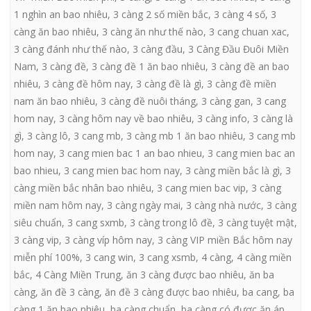
1 nghìn an bao nhiêu
,
3 càng 2 số miền bắc
,
3 càng 4 số
,
3
càng ăn bao nhiêu
,
3 càng ăn như thế nào
,
3 cang chuan xac
,
3 càng đánh như thế nào
,
3 càng đầu
,
3 Càng Đầu Đuôi Miền
Nam
,
3 càng đề
,
3 càng đề 1 ăn bao nhiêu
,
3 càng đề an bao
nhiêu
,
3 càng đề hôm nay
,
3 càng đề là gì
,
3 càng đề miền
nam ăn bao nhiêu
,
3 càng đề nuôi tháng
,
3 càng gan
,
3 cang
hom nay
,
3 càng hôm nay về bao nhiêu
,
3 càng info
,
3 càng là
gì
,
3 càng lô
,
3 cang mb
,
3 càng mb 1 ăn bao nhiêu
,
3 cang mb
hom nay
,
3 cang mien bac 1 an bao nhieu
,
3 cang mien bac an
bao nhieu
,
3 cang mien bac hom nay
,
3 càng miền bắc là gì
,
3
càng miền bắc nhân bao nhiêu
,
3 cang mien bac vip
,
3 càng
miền nam hôm nay
,
3 càng ngày mai
,
3 càng nhà nước
,
3 càng
siêu chuẩn
,
3 cang sxmb
,
3 càng trong lô đề
,
3 càng tuyệt mật
,
3 càng vip
,
3 càng víp hôm nay
,
3 càng VIP miền Bắc hôm nay
miễn phí 100%
,
3 cang win
,
3 cang xsmb
,
4 càng
,
4 càng miền
bắc
,
4 Càng Miền Trung
,
ăn 3 càng được bao nhiêu
,
ăn ba
càng
,
ăn đề 3 càng
,
ăn đề 3 càng được bao nhiêu
,
ba cang
,
ba
càng 1 ăn bao nhiêu
,
ba càng chuẩn
,
ba càng có được ăn áp