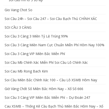
Gio Vang Chot So
Soi Cầu 24h – Soi Cầu 247 – Soi Cầu Bạch Thủ CHÍNH XÁC
SOI CẦU 3 CÀNG
Soi Cầu 3 Càng 3 Miền Tỷ Lệ Trúng 99%
Soi Cầu 3 Càng Miền Nam Cực Chuẩn Miễn Phí Hôm Nay 100%
Soi Cầu 3 Càng VIP Miền Bắc Miễn Phí
Soi Cầu Mb Chính Xác Miễn Phí Soi Cầu Lô Chính Xác
Soi Cau Mb Rong Bach Kim
Soi Cầu Miền Bắc Chính Xác 100 – Cầu Lô XSMB Hôm Nay
Giờ Vàng Chốt Số Miền Bắc Hôm Nay – Xổ Số 666
Soi Cầu 3 Càng VIP Miền Bắc Miễn Phí – Dự Đoán 247
Cau XSMB – Thống Kê Cầu Bạch Thủ Miền Bắc Hôm Nay – Xổ