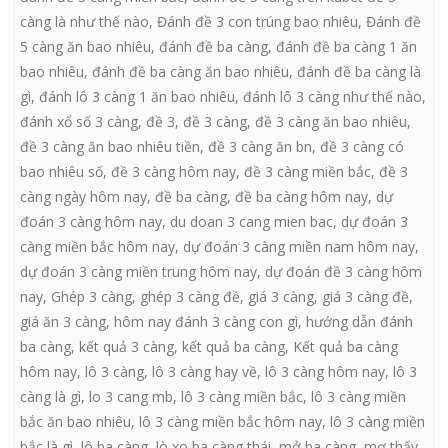
càng là như thế nào
,
Đánh đề 3 con trúng bao nhiêu
,
Đánh đề
5 càng ăn bao nhiêu
,
đánh đề ba càng
,
đánh đề ba càng 1 ăn
bao nhiêu
,
đánh đề ba càng ăn bao nhiêu
,
đánh đề ba càng là
gì
,
đánh lô 3 càng 1 ăn bao nhiêu
,
đánh lô 3 càng như thế nào
,
đánh xổ số 3 càng
,
đề 3
,
đề 3 càng
,
đề 3 càng ăn bao nhiêu
,
đề 3 càng ăn bao nhiêu tiền
,
đề 3 càng ăn bn
,
đề 3 càng có
bao nhiêu số
,
đề 3 càng hôm nay
,
đề 3 càng miền bắc
,
đề 3
càng ngày hôm nay
,
đề ba càng
,
đề ba càng hôm nay
,
dự
đoán 3 càng hôm nay
,
du doan 3 cang mien bac
,
dự đoán 3
càng miền bắc hôm nay
,
dự đoán 3 càng miền nam hôm nay
,
dự đoán 3 càng miền trung hôm nay
,
dự đoán đề 3 càng hôm
nay
,
Ghép 3 càng
,
ghép 3 càng đề
,
giá 3 càng
,
giá 3 càng đề
,
giá ăn 3 càng
,
hôm nay đánh 3 càng con gì
,
hướng dẫn đánh
ba càng
,
kết quả 3 càng
,
kết quả ba càng
,
Kết quả ba càng
hôm nay
,
lô 3 càng
,
lô 3 càng hay về
,
lô 3 càng hôm nay
,
lô 3
càng là gì
,
lo 3 cang mb
,
lô 3 càng miền bắc
,
lô 3 càng miền
bắc ăn bao nhiêu
,
lô 3 càng miền bắc hôm nay
,
lô 3 càng miền
bắc là gì
,
lô ba càng
,
lò xo ba càng thái
,
mở ba càng
,
mơ thấy