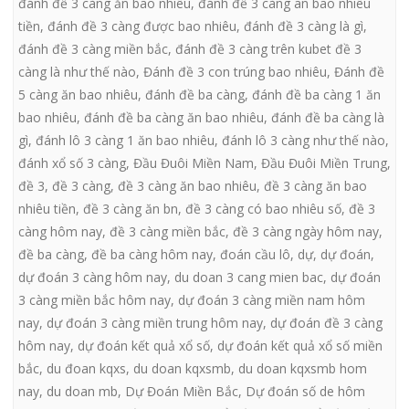
đánh đề 3 càng ăn bao nhiêu
,
đánh đề 3 càng an bao nhiêu
tiền
,
đánh đề 3 càng được bao nhiêu
,
đánh đề 3 càng là gì
,
đánh đề 3 càng miền bắc
,
đánh đề 3 càng trên kubet đề 3
càng là như thế nào
,
Đánh đề 3 con trúng bao nhiêu
,
Đánh đề
5 càng ăn bao nhiêu
,
đánh đề ba càng
,
đánh đề ba càng 1 ăn
bao nhiêu
,
đánh đề ba càng ăn bao nhiêu
,
đánh đề ba càng là
gì
,
đánh lô 3 càng 1 ăn bao nhiêu
,
đánh lô 3 càng như thế nào
,
đánh xổ số 3 càng
,
Đầu Đuôi Miền Nam
,
Đầu Đuôi Miền Trung
,
đề 3
,
đề 3 càng
,
đề 3 càng ăn bao nhiêu
,
đề 3 càng ăn bao
nhiêu tiền
,
đề 3 càng ăn bn
,
đề 3 càng có bao nhiêu số
,
đề 3
càng hôm nay
,
đề 3 càng miền bắc
,
đề 3 càng ngày hôm nay
,
đề ba càng
,
đề ba càng hôm nay
,
đoán cầu lô
,
dự
,
dự đoán
,
dự đoán 3 càng hôm nay
,
du doan 3 cang mien bac
,
dự đoán
3 càng miền bắc hôm nay
,
dự đoán 3 càng miền nam hôm
nay
,
dự đoán 3 càng miền trung hôm nay
,
dự đoán đề 3 càng
hôm nay
,
dự đoán kết quả xổ số
,
dự đoán kết quả xổ số miền
bắc
,
du đoan kqxs
,
du doan kqxsmb
,
du doan kqxsmb hom
nay
,
du doan mb
,
Dự Đoán Miền Bắc
,
Dự đoán số de hôm