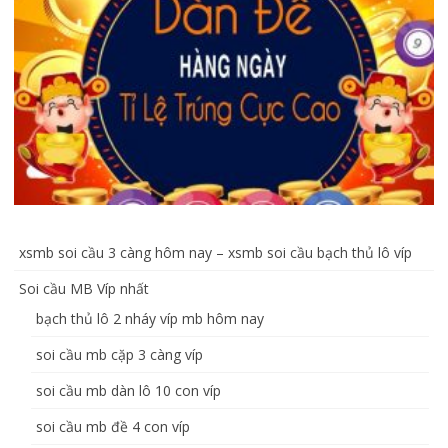
xsmb soi cầu 3 càng hôm nay – xsmb soi cầu bạch thủ lô víp
Soi cầu MB Víp nhất
bạch thủ lô 2 nháy víp mb hôm nay
soi cầu mb cặp 3 càng víp
soi cầu mb dàn lô 10 con víp
soi cầu mb đề 4 con víp