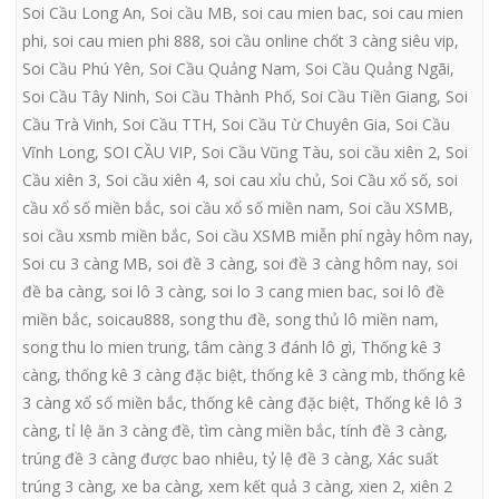
Soi Cầu Long An
,
Soi cầu MB
,
soi cau mien bac
,
soi cau mien
phi
,
soi cau mien phi 888
,
soi cầu online chốt 3 càng siêu vip
,
Soi Cầu Phú Yên
,
Soi Cầu Quảng Nam
,
Soi Cầu Quảng Ngãi
,
Soi Cầu Tây Ninh
,
Soi Cầu Thành Phố
,
Soi Cầu Tiền Giang
,
Soi
Cầu Trà Vinh
,
Soi Cầu TTH
,
Soi Cầu Từ Chuyên Gia
,
Soi Cầu
Vĩnh Long
,
SOI CẦU VIP
,
Soi Cầu Vũng Tàu
,
soi cầu xiên 2
,
Soi
Cầu xiên 3
,
Soi cầu xiên 4
,
soi cau xỉu chủ
,
Soi Cầu xổ số
,
soi
cầu xổ số miền bắc
,
soi cầu xổ số miền nam
,
Soi cầu XSMB
,
soi cầu xsmb miền bắc
,
Soi cầu XSMB miễn phí ngày hôm nay
,
Soi cu 3 càng MB
,
soi đề 3 càng
,
soi đề 3 càng hôm nay
,
soi
đề ba càng
,
soi lô 3 càng
,
soi lo 3 cang mien bac
,
soi lô đề
miền bắc
,
soicau888
,
song thu đề
,
song thủ lô miền nam
,
song thu lo mien trung
,
tâm càng 3 đánh lô gì
,
Thống kê 3
càng
,
thống kê 3 càng đặc biệt
,
thống kê 3 càng mb
,
thống kê
3 càng xổ số miền bắc
,
thống kê càng đặc biệt
,
Thống kê lô 3
càng
,
tỉ lệ ăn 3 càng đề
,
tìm càng miền bắc
,
tính đề 3 càng
,
trúng đề 3 càng được bao nhiêu
,
tỷ lệ đề 3 càng
,
Xác suất
trúng 3 càng
,
xe ba càng
,
xem kết quả 3 càng
,
xien 2
,
xiên 2