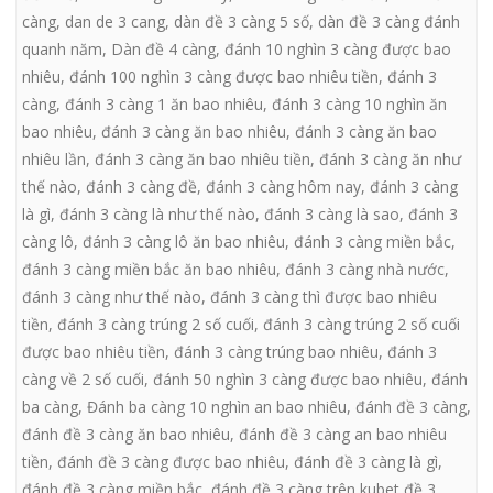
càng
,
dan de 3 cang
,
dàn đề 3 càng 5 số
,
dàn đề 3 càng đánh
quanh năm
,
Dàn đề 4 càng
,
đánh 10 nghìn 3 càng được bao
nhiêu
,
đánh 100 nghìn 3 càng được bao nhiêu tiền
,
đánh 3
càng
,
đánh 3 càng 1 ăn bao nhiêu
,
đánh 3 càng 10 nghìn ăn
bao nhiêu
,
đánh 3 càng ăn bao nhiêu
,
đánh 3 càng ăn bao
nhiêu lần
,
đánh 3 càng ăn bao nhiêu tiền
,
đánh 3 càng ăn như
thế nào
,
đánh 3 càng đề
,
đánh 3 càng hôm nay
,
đánh 3 càng
là gì
,
đánh 3 càng là như thế nào
,
đánh 3 càng là sao
,
đánh 3
càng lô
,
đánh 3 càng lô ăn bao nhiêu
,
đánh 3 càng miền bắc
,
đánh 3 càng miền bắc ăn bao nhiêu
,
đánh 3 càng nhà nước
,
đánh 3 càng như thế nào
,
đánh 3 càng thì được bao nhiêu
tiền
,
đánh 3 càng trúng 2 số cuối
,
đánh 3 càng trúng 2 số cuối
được bao nhiêu tiền
,
đánh 3 càng trúng bao nhiêu
,
đánh 3
càng về 2 số cuối
,
đánh 50 nghìn 3 càng được bao nhiêu
,
đánh
ba càng
,
Đánh ba càng 10 nghìn an bao nhiêu
,
đánh đề 3 càng
,
đánh đề 3 càng ăn bao nhiêu
,
đánh đề 3 càng an bao nhiêu
tiền
,
đánh đề 3 càng được bao nhiêu
,
đánh đề 3 càng là gì
,
đánh đề 3 càng miền bắc
,
đánh đề 3 càng trên kubet đề 3