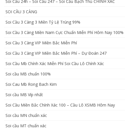
Soi Cầu 24h – Soi Cầu 247 – Soi Cầu Bạch Thủ CHÍNH XÁC
SOI CẦU 3 CÀNG
Soi Cầu 3 Càng 3 Miền Tỷ Lệ Trúng 99%
Soi Cầu 3 Càng Miền Nam Cực Chuẩn Miễn Phí Hôm Nay 100%
Soi Cầu 3 Càng VIP Miền Bắc Miễn Phí
Soi Cầu 3 Càng VIP Miền Bắc Miễn Phí – Dự Đoán 247
Soi Cầu Mb Chính Xác Miễn Phí Soi Cầu Lô Chính Xác
Soi cầu MB chuẩn 100%
Soi Cau Mb Rong Bach Kim
Soi cầu MB Víp nhất
Soi Cầu Miền Bắc Chính Xác 100 – Cầu Lô XSMB Hôm Nay
Soi cầu MN chuẩn xác
Soi cầu MT chuẩn xác