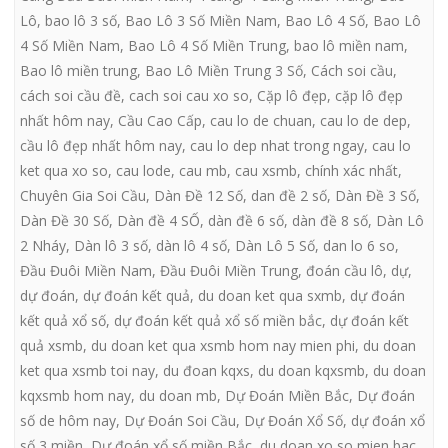
Lô
,
bao lô 3 số
,
Bao Lô 3 Số Miền Nam
,
Bao Lô 4 Số
,
Bao Lô
4 Số Miền Nam
,
Bao Lô 4 Số Miền Trung
,
bao lô miền nam
,
Bao lô miền trung
,
Bao Lô Miền Trung 3 Số
,
Cách soi cầu
,
cách soi cầu đề
,
cach soi cau xo so
,
Cặp lô đẹp
,
cặp lô đẹp
nhất hôm nay
,
Cầu Cao Cấp
,
cau lo de chuan
,
cau lo de dep
,
cầu lô đẹp nhất hôm nay
,
cau lo dep nhat trong ngay
,
cau lo
ket qua xo so
,
cau lode
,
cau mb
,
cau xsmb
,
chính xác nhất
,
Chuyên Gia Soi Cầu
,
Dàn Đề 12 Số
,
dan đề 2 số
,
Dàn Đề 3 Số
,
Dàn Đề 30 Số
,
Dàn đề 4 SỐ
,
dàn đề 6 số
,
dàn đề 8 số
,
Dàn Lô
2 Nháy
,
Dàn lô 3 số
,
dàn lô 4 số
,
Dàn Lô 5 Số
,
dan lo 6 so
,
Đầu Đuôi Miền Nam
,
Đầu Đuôi Miền Trung
,
đoán cầu lô
,
dự
,
dự đoán
,
dự đoán kết quả
,
du doan ket qua sxmb
,
dự đoán
kết quả xổ số
,
dự đoán kết quả xổ số miền bắc
,
dự đoán kết
quả xsmb
,
du doan ket qua xsmb hom nay mien phi
,
du doan
ket qua xsmb toi nay
,
du đoan kqxs
,
du doan kqxsmb
,
du doan
kqxsmb hom nay
,
du doan mb
,
Dự Đoán Miền Bắc
,
Dự đoán
số de hôm nay
,
Dự Đoán Soi Cầu
,
Dự Đoán Xổ Số
,
dự đoán xổ
số 3 miền
,
Dự đoán xổ số miền Bắc
,
du doan xo so mien bac