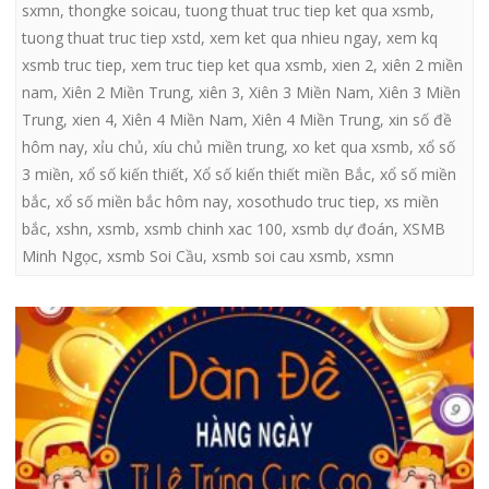
sxmn
,
thongke soicau
,
tuong thuat truc tiep ket qua xsmb
,
tuong thuat truc tiep xstd
,
xem ket qua nhieu ngay
,
xem kq
xsmb truc tiep
,
xem truc tiep ket qua xsmb
,
xien 2
,
xiên 2 miền
nam
,
Xiên 2 Miền Trung
,
xiên 3
,
Xiên 3 Miền Nam
,
Xiên 3 Miền
Trung
,
xien 4
,
Xiên 4 Miền Nam
,
Xiên 4 Miền Trung
,
xin số đề
hôm nay
,
xỉu chủ
,
xíu chủ miền trung
,
xo ket qua xsmb
,
xổ số
3 miền
,
xổ số kiến thiết
,
Xổ số kiến thiết miền Bắc
,
xổ số miền
bắc
,
xổ số miền bắc hôm nay
,
xosothudo truc tiep
,
xs miền
bắc
,
xshn
,
xsmb
,
xsmb chinh xac 100
,
xsmb dự đoán
,
XSMB
Minh Ngọc
,
xsmb Soi Cầu
,
xsmb soi cau xsmb
,
xsmn