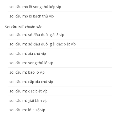
soi cầu mb lô song thủ kép víp
soi cầu mb lô bạch thủ víp
Soi cầu MT chuẩn xác
soi cầu mt sớ đầu đuôi giải 8 víp
soi cầu mt sớ đầu đuôi giải đặc biệt víp
soi cầu mt xíu chủ víp
soi cầu mt song thủ lô víp
soi cầu mt bao lô víp
soi cầu mt cặp xíu chủ víp
soi cầu mt đặc biệt víp
soi cầu mt giải tám víp
soi cầu mt lô 3 số víp