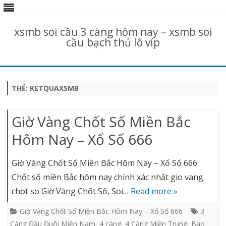
xsmb soi cầu 3 càng hôm nay – xsmb soi
cầu bạch thủ lô víp
Skip
to
content
THẺ:
KETQUAXSMB
Giờ Vàng Chốt Số Miền Bắc
Hôm Nay – Xổ Số 666
Giờ Vàng Chốt Số Miền Bắc Hôm Nay – Xổ Số 666
Chốt số miền Bắc hôm nay chính xác nhất gio vang
chot so Giờ Vàng Chốt Số, Soi…
Read more »
Giờ Vàng Chốt Số Miền Bắc Hôm Nay – Xổ Số 666
3
Càng Đầu Đuôi Miền Nam
,
4 càng
,
4 Càng Miền Trung
,
Bao