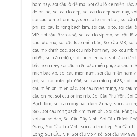
hom nay
,
soi cầu lô đề mb
,
Soi cầu lô de miền Bắc
,
de online
,
soi cau lo dep
,
soi cau lo dep hom nay
,
so
soi cau lo mb hom nay
,
soi cau lo mien bac
,
soi cầu
phi
,
soi cau lo rong bach kim
,
soi cau lo to
,
soi cầu l
VIP
,
soi cầu lô vip 4 số
,
soi cau lo vip mb
,
soi cầu lô 
cau loto mb
,
soi cầu loto miền bắc
,
Soi cầu MB
,
soi
cau mb chinh xac
,
soi cau mb hom nay
,
soi cau mb 
mb3s
,
soi cầu miền
,
soi cau mien bac
,
soi cầu miền 
bắc hôm nay
,
soi cầu miền bắc miễn phí
,
soi cầu mi
mien bac vip
,
soi cau mien nam
,
soi cầu miền nam v
phi
,
soi cau mien phi 666
,
soi cau mien phi 88
,
soi ca
cầu miễn phí miền bắc
,
soi cau mien trung
,
soi cau m
cầu online
,
soi cau online mb
,
Soi Cầu Phú Yên
,
Soi 
Bạch Kim
,
soi cau rong bach kim 2 nhay
,
soi cau ron
888
,
soi cau rong bach kim mien phi
,
Soi cầu Rồng B
soi cau so dep
,
Soi Cầu Tây Ninh
,
Soi Cầu Thành Ph
Giang
,
Soi Cầu Trà Vinh
,
soi cau truc tiep
,
Soi Cầu T
Long
,
SOI CẦU VIP
,
Soi cầu vip 4 số
,
Soi cầu VIP 888