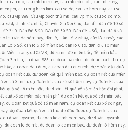
 loto
,
cau mb
,
cau mb hom nay
,
cau mb mien phi
,
cau mb rong
 mien phi
,
cau rong bach kim
,
cau so de
,
cau so hom nay
,
cau so
vip
,
cau vip 888
,
Cầu vip bạch thủ mb
,
cau vip mb
,
cau xo so mb
,
au xstd
,
chính xác nhất
,
Chuyên Gia Soi Cầu
,
dàn đề
,
dàn đề 10 số
n đề 2 số
,
Dàn Đề 3 Số
,
Dàn Đề 30 Số
,
Dàn đề 4 SỐ
,
dàn đề 6 số
,
n bắc
,
Dàn de hôm nay
,
dàn lô
,
Dàn Lô 2 Nháy
,
dàn lô 2 nháy cao
Dàn Lô 5 Số
,
dàn lô 5 số miền bắc
,
dan lo 6 so
,
dàn lô 6 số miền
uôi Miền Trung
,
dd XSMB
,
dd xsmn
,
đề miền bắc
,
đề miền bắc
đoan 3 mien
,
du doan 888
,
du doan ba mien
,
du doan bach thu
,
dự
ền bắc
,
du doan dau duoi
,
du doan dau duoi mb
,
dự đoán đầu đuôi
dự đoán kết quả
,
dự đoán kết quả miền bắc
,
dự đoán kết quả miền
ả xổ số 3 miền
,
dự đoán kết quả xổ số hôm nay
,
dự đoán kết quả
kết quả xổ số miền bắc
,
dự đoán kết quả xổ số miền bắc đại phát
,
ết quả xổ số miền bắc miễn phí
,
dự đoán kết quả xổ số miền bắc
ay
,
du đoán kết quả xổ số miền nam
,
dự đoán kết quả xổ số ngày
 nay
,
dự đoán kết quả xổ số thủ đô đầu đuôi
,
dự đoán kết quả
s
,
du doan kqxsmb
,
du doan kqxsmb hom nay
,
dự đoán kqxsmb
ay
,
du doan lo de mb
,
du doan lo de mien bac
,
dự đoán lô hôm nay
,