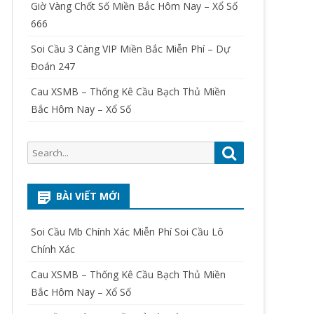
Giờ Vàng Chốt Số Miền Bắc Hôm Nay – Xổ Số
666
Soi Cầu 3 Càng VIP Miền Bắc Miễn Phí – Dự
Đoán 247
Cau XSMB – Thống Kê Cầu Bạch Thủ Miền
Bắc Hôm Nay – Xổ Số
Search
Search
for:
BÀI VIẾT MỚI
Soi Cầu Mb Chính Xác Miễn Phí Soi Cầu Lô
Chính Xác
Cau XSMB – Thống Kê Cầu Bạch Thủ Miền
Bắc Hôm Nay – Xổ Số