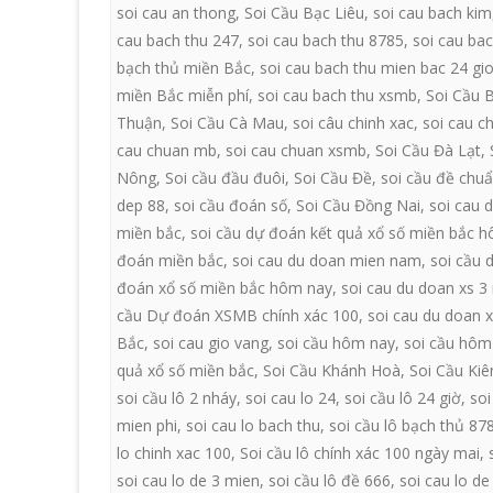
soi cau an thong
,
Soi Cầu Bạc Liêu
,
soi cau bach kim
cau bach thu 247
,
soi cau bach thu 8785
,
soi cau ba
bạch thủ miền Bắc
,
soi cau bach thu mien bac 24 gi
miền Bắc miễn phí
,
soi cau bach thu xsmb
,
Soi Cầu 
Thuận
,
Soi Cầu Cà Mau
,
soi câu chinh xac
,
soi cau c
cau chuan mb
,
soi cau chuan xsmb
,
Soi Cầu Đà Lạt
,
Nông
,
Soi cầu đầu đuôi
,
Soi Cầu Đề
,
soi cầu đề chu
dep 88
,
soi cầu đoán số
,
Soi Cầu Đồng Nai
,
soi cau 
miền bắc
,
soi cầu dự đoán kết quả xổ số miền bắc 
đoán miền bắc
,
soi cau du doan mien nam
,
soi cầu 
đoán xổ số miền bắc hôm nay
,
soi cau du doan xs 3
cầu Dự đoán XSMB chính xác 100
,
soi cau du doan
Bắc
,
soi cau gio vang
,
soi cầu hôm nay
,
soi cầu hôm
quả xổ số miền bắc
,
Soi Cầu Khánh Hoà
,
Soi Cầu Kiê
soi cầu lô 2 nháy
,
soi cau lo 24
,
soi cầu lô 24 giờ
,
soi
mien phi
,
soi cau lo bach thu
,
soi cầu lô bạch thủ 87
lo chinh xac 100
,
Soi cầu lô chính xác 100 ngày mai
,
soi cau lo de 3 mien
,
soi cầu lô đề 666
,
soi cau lo de