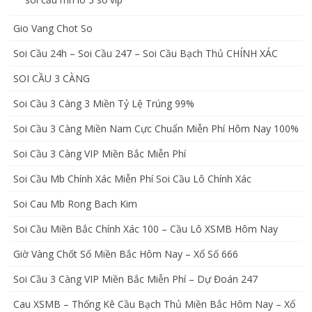
Gio Vang Chot So
Soi Cầu 24h – Soi Cầu 247 – Soi Cầu Bạch Thủ CHÍNH XÁC
SOI CẦU 3 CÀNG
Soi Cầu 3 Càng 3 Miền Tỷ Lệ Trúng 99%
Soi Cầu 3 Càng Miền Nam Cực Chuẩn Miễn Phí Hôm Nay 100%
Soi Cầu 3 Càng VIP Miền Bắc Miễn Phí
Soi Cầu Mb Chính Xác Miễn Phí Soi Cầu Lô Chính Xác
Soi Cau Mb Rong Bach Kim
Soi Cầu Miền Bắc Chính Xác 100 – Cầu Lô XSMB Hôm Nay
Giờ Vàng Chốt Số Miền Bắc Hôm Nay – Xổ Số 666
Soi Cầu 3 Càng VIP Miền Bắc Miễn Phí – Dự Đoán 247
Cau XSMB – Thống Kê Cầu Bạch Thủ Miền Bắc Hôm Nay – Xổ