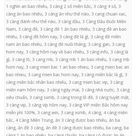
1 nghìn an bao nhiêu
,
3 càng 2 số miền bắc
,
3 càng 4 số
,
3
càng ăn bao nhiêu
,
3 càng ăn như thế nào
,
3 cang chuan xac
,
3 càng đánh như thế nào
,
3 càng đầu
,
3 Càng Đầu Đuôi Miền
Nam
,
3 càng đề
,
3 càng đề 1 ăn bao nhiêu
,
3 càng đề an bao
nhiêu
,
3 càng đề hôm nay
,
3 càng đề là gì
,
3 càng đề miền
nam ăn bao nhiêu
,
3 càng đề nuôi tháng
,
3 càng gan
,
3 cang
hom nay
,
3 càng hôm nay về bao nhiêu
,
3 càng info
,
3 càng là
gì
,
3 càng lô
,
3 cang mb
,
3 càng mb 1 ăn bao nhiêu
,
3 cang mb
hom nay
,
3 cang mien bac 1 an bao nhieu
,
3 cang mien bac an
bao nhieu
,
3 cang mien bac hom nay
,
3 càng miền bắc là gì
,
3
càng miền bắc nhân bao nhiêu
,
3 cang mien bac vip
,
3 càng
miền nam hôm nay
,
3 càng ngày mai
,
3 càng nhà nước
,
3 càng
siêu chuẩn
,
3 cang sxmb
,
3 càng trong lô đề
,
3 càng tuyệt mật
,
3 càng vip
,
3 càng víp hôm nay
,
3 càng VIP miền Bắc hôm nay
miễn phí 100%
,
3 cang win
,
3 cang xsmb
,
4 càng
,
4 càng miền
bắc
,
4 Càng Miền Trung
,
ăn 3 càng được bao nhiêu
,
ăn ba
càng
,
ăn đề 3 càng
,
ăn đề 3 càng được bao nhiêu
,
ba cang
,
ba
càng 1 ăn bao nhiêu
,
ba càng chuẩn
,
ba càng có được ăn áp