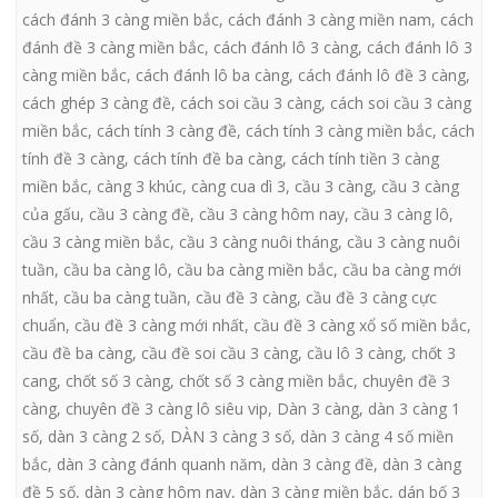
cách đánh 3 càng miền bắc
,
cách đánh 3 càng miền nam
,
cách
đánh đề 3 càng miền bắc
,
cách đánh lô 3 càng
,
cách đánh lô 3
càng miền bắc
,
cách đánh lô ba càng
,
cách đánh lô đề 3 càng
,
cách ghép 3 càng đề
,
cách soi cầu 3 càng
,
cách soi cầu 3 càng
miền bắc
,
cách tính 3 càng đề
,
cách tính 3 càng miền bắc
,
cách
tính đề 3 càng
,
cách tính đề ba càng
,
cách tính tiền 3 càng
miền bắc
,
càng 3 khúc
,
càng cua dì 3
,
cầu 3 càng
,
cầu 3 càng
của gấu
,
cầu 3 càng đề
,
cầu 3 càng hôm nay
,
cầu 3 càng lô
,
cầu 3 càng miền bắc
,
cầu 3 càng nuôi tháng
,
cầu 3 càng nuôi
tuần
,
cầu ba càng lô
,
cầu ba càng miền bắc
,
cầu ba càng mới
nhất
,
cầu ba càng tuần
,
cầu đề 3 càng
,
cầu đề 3 càng cực
chuẩn
,
cầu đề 3 càng mới nhất
,
cầu đề 3 càng xổ số miền bắc
,
cầu đề ba càng
,
cầu đề soi cầu 3 càng
,
cầu lô 3 càng
,
chốt 3
cang
,
chốt số 3 càng
,
chốt số 3 càng miền bắc
,
chuyên đề 3
càng
,
chuyên đề 3 càng lô siêu vip
,
Dàn 3 càng
,
dàn 3 càng 1
số
,
dàn 3 càng 2 số
,
DÀN 3 càng 3 số
,
dàn 3 càng 4 số miền
bắc
,
dàn 3 càng đánh quanh năm
,
dàn 3 càng đề
,
dàn 3 càng
đề 5 số
,
dàn 3 càng hôm nay
,
dàn 3 càng miền bắc
,
dán bố 3