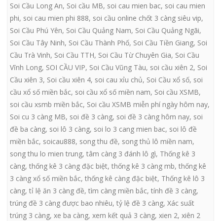
Soi Cầu Long An
,
Soi cầu MB
,
soi cau mien bac
,
soi cau mien
phi
,
soi cau mien phi 888
,
soi cầu online chốt 3 càng siêu vip
,
Soi Cầu Phú Yên
,
Soi Cầu Quảng Nam
,
Soi Cầu Quảng Ngãi
,
Soi Cầu Tây Ninh
,
Soi Cầu Thành Phố
,
Soi Cầu Tiền Giang
,
Soi
Cầu Trà Vinh
,
Soi Cầu TTH
,
Soi Cầu Từ Chuyên Gia
,
Soi Cầu
Vĩnh Long
,
SOI CẦU VIP
,
Soi Cầu Vũng Tàu
,
soi cầu xiên 2
,
Soi
Cầu xiên 3
,
Soi cầu xiên 4
,
soi cau xỉu chủ
,
Soi Cầu xổ số
,
soi
cầu xổ số miền bắc
,
soi cầu xổ số miền nam
,
Soi cầu XSMB
,
soi cầu xsmb miền bắc
,
Soi cầu XSMB miễn phí ngày hôm nay
,
Soi cu 3 càng MB
,
soi đề 3 càng
,
soi đề 3 càng hôm nay
,
soi
đề ba càng
,
soi lô 3 càng
,
soi lo 3 cang mien bac
,
soi lô đề
miền bắc
,
soicau888
,
song thu đề
,
song thủ lô miền nam
,
song thu lo mien trung
,
tâm càng 3 đánh lô gì
,
Thống kê 3
càng
,
thống kê 3 càng đặc biệt
,
thống kê 3 càng mb
,
thống kê
3 càng xổ số miền bắc
,
thống kê càng đặc biệt
,
Thống kê lô 3
càng
,
tỉ lệ ăn 3 càng đề
,
tìm càng miền bắc
,
tính đề 3 càng
,
trúng đề 3 càng được bao nhiêu
,
tỷ lệ đề 3 càng
,
Xác suất
trúng 3 càng
,
xe ba càng
,
xem kết quả 3 càng
,
xien 2
,
xiên 2