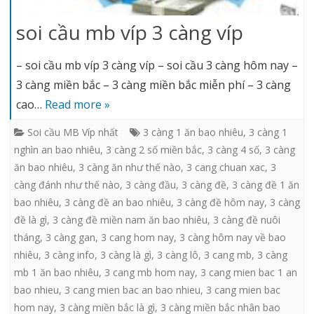
soi cầu mb víp 3 càng víp
– soi cầu mb víp 3 càng víp – soi cầu 3 càng hôm nay –
3 càng miền bắc – 3 càng miền bắc miễn phí – 3 càng
cao…
Read more »
Soi cầu MB Víp nhất
3 càng 1 ăn bao nhiêu
,
3 càng 1
nghìn an bao nhiêu
,
3 càng 2 số miền bắc
,
3 càng 4 số
,
3 càng
ăn bao nhiêu
,
3 càng ăn như thế nào
,
3 cang chuan xac
,
3
càng đánh như thế nào
,
3 càng đầu
,
3 càng đề
,
3 càng đề 1 ăn
bao nhiêu
,
3 càng đề an bao nhiêu
,
3 càng đề hôm nay
,
3 càng
đề là gì
,
3 càng đề miền nam ăn bao nhiêu
,
3 càng đề nuôi
tháng
,
3 càng gan
,
3 cang hom nay
,
3 càng hôm nay về bao
nhiêu
,
3 càng info
,
3 càng là gì
,
3 càng lô
,
3 cang mb
,
3 càng
mb 1 ăn bao nhiêu
,
3 cang mb hom nay
,
3 cang mien bac 1 an
bao nhieu
,
3 cang mien bac an bao nhieu
,
3 cang mien bac
hom nay
,
3 càng miền bắc là gì
,
3 càng miền bắc nhân bao