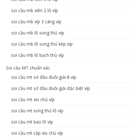
soi cầu mb xiên 2 lô víp
soi cầu mb víp 3 càng víp
soi cầu mb lô song thủ víp
soi cầu mb lô song thủ kép víp
soi cầu mb lô bạch thủ víp
Soi cầu MT chuẩn xác
soi cầu mt sớ đầu đuôi giải 8 víp
soi cầu mt sớ đầu đuôi giải đặc biệt víp
soi cầu mt xíu chủ víp
soi cầu mt song thủ lô víp
soi cầu mt bao lô víp
soi cầu mt cặp xíu chủ víp