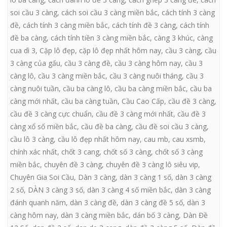
soi cầu 3 càng
,
cách soi cầu 3 càng miền bắc
,
cách tính 3 càng
đề
,
cách tính 3 càng miền bắc
,
cách tính đề 3 càng
,
cách tính
đề ba càng
,
cách tính tiền 3 càng miền bắc
,
càng 3 khúc
,
càng
cua dì 3
,
Cặp lô đẹp
,
cặp lô đẹp nhất hôm nay
,
cầu 3 càng
,
cầu
3 càng của gấu
,
cầu 3 càng đề
,
cầu 3 càng hôm nay
,
cầu 3
càng lô
,
cầu 3 càng miền bắc
,
cầu 3 càng nuôi tháng
,
cầu 3
càng nuôi tuần
,
cầu ba càng lô
,
cầu ba càng miền bắc
,
cầu ba
càng mới nhất
,
cầu ba càng tuần
,
Cầu Cao Cấp
,
cầu đề 3 càng
,
cầu đề 3 càng cực chuẩn
,
cầu đề 3 càng mới nhất
,
cầu đề 3
càng xổ số miền bắc
,
cầu đề ba càng
,
cầu đề soi cầu 3 càng
,
cầu lô 3 càng
,
cầu lô đẹp nhất hôm nay
,
cau mb
,
cau xsmb
,
chính xác nhất
,
chốt 3 cang
,
chốt số 3 càng
,
chốt số 3 càng
miền bắc
,
chuyên đề 3 càng
,
chuyên đề 3 càng lô siêu vip
,
Chuyên Gia Soi Cầu
,
Dàn 3 càng
,
dàn 3 càng 1 số
,
dàn 3 càng
2 số
,
DÀN 3 càng 3 số
,
dàn 3 càng 4 số miền bắc
,
dàn 3 càng
đánh quanh năm
,
dàn 3 càng đề
,
dàn 3 càng đề 5 số
,
dàn 3
càng hôm nay
,
dàn 3 càng miền bắc
,
dán bố 3 càng
,
Dàn Đề