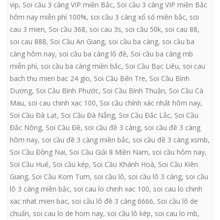
vip
,
Soi cầu 3 càng VIP miền Bắc
,
Soi cầu 3 càng VIP miền Bắc
hôm nay miễn phí 100%
,
soi cầu 3 càng xổ số miền bắc
,
soi
cau 3 mien
,
Soi cầu 368
,
soi cau 3s
,
soi cầu 50k
,
soi cau 88
,
soi cau 888
,
Soi Cầu An Giang
,
soi cầu ba càng
,
soi cầu ba
càng hôm nay
,
soi cầu ba càng lô đề
,
Soi cầu ba càng mb
miễn phí
,
soi cầu ba càng miền bắc
,
Soi Cầu Bạc Liêu
,
soi cau
bach thu mien bac 24 gio
,
Soi Cầu Bến Tre
,
Soi Cầu Bình
Dương
,
Soi Cầu Bình Phước
,
Soi Cầu Bình Thuận
,
Soi Cầu Cà
Mau
,
soi cau chinh xac 100
,
Soi cầu chính xác nhất hôm nay
,
Soi Cầu Đà Lạt
,
Soi Cầu Đà Nẵng
,
Soi Cầu Đắc Lắc
,
Soi Cầu
Đắc Nông
,
Soi Cầu Đề
,
soi cầu đề 3 càng
,
soi cầu đề 3 càng
hôm nay
,
soi cầu đề 3 càng miền bắc
,
soi cầu đề 3 càng xsmb
,
Soi Cầu Đồng Nai
,
Soi Cầu Giải 8 Miền Nam
,
soi cầu hôm nay
,
Soi Cầu Huế
,
Soi cầu kép
,
Soi Cầu Khánh Hoà
,
Soi Cầu Kiên
Giang
,
Soi Cầu Kom Tum
,
soi cầu lô
,
soi cầu lô 3 càng
,
soi cầu
lô 3 càng miền bắc
,
soi cau lo chinh xac 100
,
soi cau lo chinh
xac nhat mien bac
,
soi cầu lô đề 3 càng 6666
,
Soi cầu lô de
chuẩn
,
soi cau lo de hom nay
,
soi cầu lô kép
,
soi cau lo mb
,