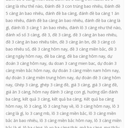
càng là như thế nào
,
Đánh đề 3 con trúng bao nhiêu
,
Đánh đề
5 càng ăn bao nhiêu
,
đánh đề ba càng
,
đánh đề ba càng 1 ăn
bao nhiêu
,
đánh đề ba càng ăn bao nhiêu
,
đánh đề ba càng là
gì
,
đánh lô 3 càng 1 ăn bao nhiêu
,
đánh lô 3 càng như thế nào
,
đánh xổ số 3 càng
,
đề 3
,
đề 3 càng
,
đề 3 càng ăn bao nhiêu
,
đề 3 càng ăn bao nhiêu tiền
,
đề 3 càng ăn bn
,
đề 3 càng có
bao nhiêu số
,
đề 3 càng hôm nay
,
đề 3 càng miền bắc
,
đề 3
càng ngày hôm nay
,
đề ba càng
,
đề ba càng hôm nay
,
dự
đoán 3 càng hôm nay
,
du doan 3 cang mien bac
,
dự đoán 3
càng miền bắc hôm nay
,
dự đoán 3 càng miền nam hôm nay
,
dự đoán 3 càng miền trung hôm nay
,
dự đoán đề 3 càng hôm
nay
,
Ghép 3 càng
,
ghép 3 càng đề
,
giá 3 càng
,
giá 3 càng đề
,
giá ăn 3 càng
,
hôm nay đánh 3 càng con gì
,
hướng dẫn đánh
ba càng
,
kết quả 3 càng
,
kết quả ba càng
,
Kết quả ba càng
hôm nay
,
lô 3 càng
,
lô 3 càng hay về
,
lô 3 càng hôm nay
,
lô 3
càng là gì
,
lo 3 cang mb
,
lô 3 càng miền bắc
,
lô 3 càng miền
bắc ăn bao nhiêu
,
lô 3 càng miền bắc hôm nay
,
lô 3 càng miền
bắc là gì
,
lô ba càng
,
lò xo ba càng thái
,
mở ba càng
,
mơ thấy