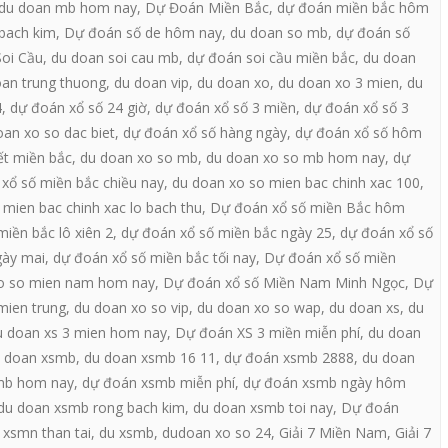
du doan mb hom nay
,
Dự Đoán Miền Bắc
,
dự đoán miền bắc hôm
bach kim
,
Dự đoán số de hôm nay
,
du doan so mb
,
dự đoán số
oi Cầu
,
du doan soi cau mb
,
dự đoán soi cầu miền bắc
,
du doan
oan trung thuong
,
du doan vip
,
du doan xo
,
du doan xo 3 mien
,
du
4
,
dự đoán xổ số 24 giờ
,
dự đoán xổ số 3 miền
,
dự đoán xổ số 3
oan xo so dac biet
,
dự đoán xổ số hàng ngày
,
dự đoán xổ số hôm
ết miền bắc
,
du doan xo so mb
,
du doan xo so mb hom nay
,
dự
xổ số miền bắc chiều nay
,
du doan xo so mien bac chinh xac 100
,
 mien bac chinh xac lo bach thu
,
Dự đoán xổ số miền Bắc hôm
iền bắc lô xiên 2
,
dự đoán xổ số miền bắc ngày 25
,
dự đoán xổ số
gày mai
,
dự đoán xổ số miền bắc tối nay
,
Dự đoán xổ số miền
o so mien nam hom nay
,
Dự đoán xổ số Miền Nam Minh Ngọc
,
Dự
mien trung
,
du doan xo so vip
,
du doan xo so wap
,
du doan xs
,
du
u doan xs 3 mien hom nay
,
Dự đoán XS 3 miền miễn phí
,
du doan
 doan xsmb
,
du doan xsmb 16 11
,
dự đoán xsmb 2888
,
du doan
mb hom nay
,
dự đoán xsmb miễn phí
,
dự đoán xsmb ngày hôm
du doan xsmb rong bach kim
,
du doan xsmb toi nay
,
Dự đoán
 xsmn than tai
,
du xsmb
,
dudoan xo so 24
,
Giải 7 Miền Nam
,
Giải 7