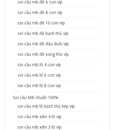
soi cầu mb đề 6 con víp
soi cầu mb đề 8 con víp
soi cầu mb đề 10 con víp
soi cầu mb đề bạch thủ víp
soi cầu mb đề đầu đuôi víp
soi cầu mb đề song thủ víp
soi cầu mb lô 4 con víp
soi cầu mb lô 6 con víp
soi cầu mb lô 8 con víp
Soi cầu MB chuẩn 100%
soi cầu mb lô bạch thủ kép víp
soi cầu mb xiên 4 lô víp
soi cầu mb xiên 3 lô víp