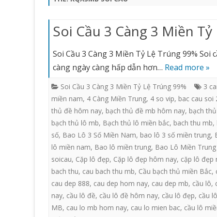
SOI CẦU MN SỚ ĐẦU ĐUÔI GIẢI
ĐẶC BIỆT VÍP
Soi Cầu 3 Càng 3 Miền Tỷ
SOI CẦU MN SONG THỦ LÔ VÍP
Soi Cầu 3 Càng 3 Miền Tỷ Lệ Trúng 99% Soi c
SOI CẦU MN XÍU CHỦ VÍP
càng ngày càng hấp dẫn hơn…
Read more »
SOI CẦU MN LÔ 3 SỐ VÍP
Soi Cầu 3 Càng 3 Miền Tỷ Lệ Trúng 99%
3 c
miền nam
,
4 Càng Miền Trung
,
4 so vip
,
bac cau soi
thủ đề hôm nay
,
bạch thủ đề mb hôm nay
,
bạch thủ
bạch thủ lô mb
,
Bạch thủ lô miền bắc
,
bach thu mb
,
số
,
Bao Lô 3 Số Miền Nam
,
bao lô 3 số miền trung
,
lô miền nam
,
Bao lô miền trung
,
Bao Lô Miền Trung
soicau
,
Cặp lô đẹp
,
Cặp lô đẹp hôm nay
,
cặp lô đẹp
bach thu
,
cau bach thu mb
,
Cầu bạch thủ miền Bắc
,
cau dep 888
,
cau dep hom nay
,
cau dep mb
,
cầu lô
,
nay
,
cầu lô đề
,
cầu lô đề hôm nay
,
cầu lô đẹp
,
cầu l
MB
,
cau lo mb hom nay
,
cau lo mien bac
,
cầu lô mi