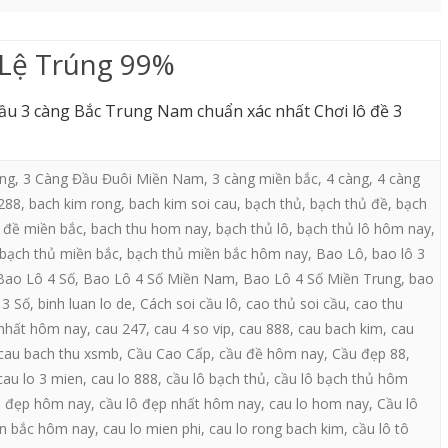
SOI CẦU MB ĐỀ 10 CON VÍP
SOI CẦU MB L
VÍP
 Lệ Trúng 99%
SOI CẦU MB ĐỀ BẠCH THỦ VÍP
SOI CẦU MB LÔ
SOI CẦU MB ĐỀ ĐẦU ĐUÔI VÍP
ầu 3 càng Bắc Trung Nam chuẩn xác nhất Chơi lô đề 3
SOI CẦU MB ĐỀ SONG THỦ VÍP
ang
,
3 Càng Đầu Đuôi Miền Nam
SOI CẦU MB LÔ 4 CON VÍP
,
3 càng miền bắc
,
4 càng
,
4 càng
 288
,
bach kim rong
,
bach kim soi cau
,
bạch thủ
,
bạch thủ đề
,
bạch
SOI CẦU MB LÔ 6 CON VÍP
 đề miền bắc
,
bach thu hom nay
,
bạch thủ lô
,
bạch thủ lô hôm nay
,
bạch thủ miền bắc
,
bạch thủ miền bắc hôm nay
,
Bao Lô
,
bao lô 3
SOI CẦU MB LÔ 8 CON VÍP
Bao Lô 4 Số
,
Bao Lô 4 Số Miền Nam
,
Bao Lô 4 Số Miền Trung
,
bao
 3 Số
,
binh luan lo de
,
Cách soi cầu lô
,
cao thủ soi cầu
,
cao thu
 nhất hôm nay
,
cau 247
,
cau 4 so vip
,
cau 888
,
cau bach kim
,
cau
cau bach thu xsmb
,
Cầu Cao Cấp
,
cầu đề hôm nay
,
Cầu đẹp 88
,
cau lo 3 mien
,
cau lo 888
,
cầu lô bạch thủ
,
cầu lô bạch thủ hôm
ô đẹp hôm nay
,
cầu lô đẹp nhất hôm nay
,
cau lo hom nay
,
Cầu lô
ền bắc hôm nay
,
cau lo mien phi
,
cau lo rong bach kim
,
cầu lô tô