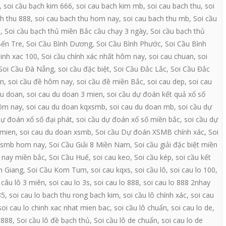
,
soi cầu bạch kim 666
,
soi cau bach kim mb
,
soi cau bach thu
,
soi
ch thu 888
,
soi cau bach thu hom nay
,
soi cau bach thu mb
,
Soi cầu
o
,
Soi cầu bạch thủ miền Bắc cầu chạy 3 ngày
,
Soi cầu bạch thủ
Bến Tre
,
Soi Cầu Bình Dương
,
Soi Cầu Bình Phước
,
Soi Cầu Bình
hinh xac 100
,
Soi cầu chính xác nhất hôm nay
,
soi cau chuan
,
soi
Soi Cầu Đà Nẵng
,
soi cầu đặc biệt
,
Soi Cầu Đắc Lắc
,
Soi Cầu Đắc
ẩn
,
soi cầu đề hôm nay
,
soi cầu đề miền Bắc
,
soi cau dep
,
soi cau
du doan
,
soi cau du doan 3 mien
,
soi cầu dự đoán kết quả xổ số
hôm nay
,
soi cau du doan kqxsmb
,
soi cau du doan mb
,
soi cầu dự
dự đoán xổ số đại phát
,
soi cầu dự đoán xổ số miền bắc
,
soi cầu dự
 mien
,
soi cau du doan xsmb
,
Soi cầu Dự đoán XSMB chính xác
,
Soi
 xsmb hom nay
,
Soi Cầu Giải 8 Miền Nam
,
Soi cầu giải đặc biệt miền
 nay miền bắc
,
Soi Cầu Huế
,
soi cau keo
,
Soi cầu kép
,
soi cầu kết
n Giang
,
Soi Cầu Kom Tum
,
soi cau kqxs
,
soi cầu lô
,
soi cau lo 100
,
 câu lô 3 miên
,
soi cau lo 3s
,
soi cau lo 888
,
soi cau lo 888 2nhay
85
,
soi cau lo bach thu rong bach kim
,
soi cầu lô chính xác
,
soi cau
soi cau lo chinh xac nhat mien bac
,
soi cầu lô chuẩn
,
soi cau lo de
,
 888
,
Soi cầu lô đề bạch thủ
,
Soi cầu lô de chuẩn
,
soi cau lo de