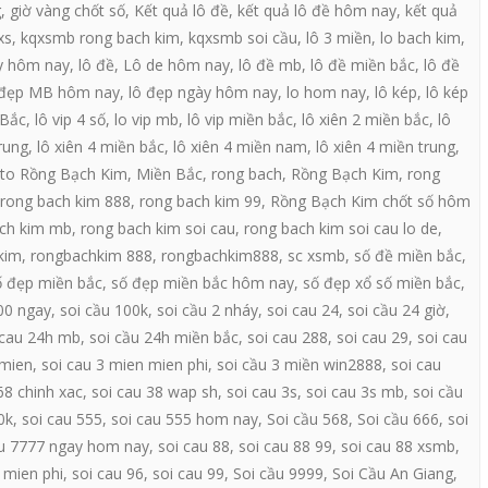
g
,
giờ vàng chốt số
,
Kết quả lô đề
,
kết quả lô đề hôm nay
,
kết quả
xs
,
kqxsmb rong bach kim
,
kqxsmb soi cầu
,
lô 3 miền
,
lo bach kim
,
ày hôm nay
,
lô đề
,
Lô de hôm nay
,
lô đề mb
,
lô đề miền bắc
,
lô đề
đẹp MB hôm nay
,
lô đẹp ngày hôm nay
,
lo hom nay
,
lô kép
,
lô kép
 Bắc
,
lô vip 4 số
,
lo vip mb
,
lô vip miền bắc
,
lô xiên 2 miền bắc
,
lô
trung
,
lô xiên 4 miền bắc
,
lô xiên 4 miền nam
,
lô xiên 4 miền trung
,
oto Rồng Bạch Kim
,
Miền Bắc
,
rong bach
,
Rồng Bạch Kim
,
rong
rong bach kim 888
,
rong bach kim 99
,
Rồng Bạch Kim chốt số hôm
ach kim mb
,
rong bach kim soi cau
,
rong bach kim soi cau lo de
,
kim
,
rongbachkim 888
,
rongbachkim888
,
sc xsmb
,
số đề miền bắc
,
ố đẹp miền bắc
,
số đẹp miền bắc hôm nay
,
số đẹp xổ số miền bắc
,
00 ngay
,
soi cầu 100k
,
soi cầu 2 nháy
,
soi cau 24
,
soi cầu 24 giờ
,
 cau 24h mb
,
soi cầu 24h miền bắc
,
soi cau 288
,
soi cau 29
,
soi cau
 mien
,
soi cau 3 mien mien phi
,
soi cầu 3 miền win2888
,
soi cau
68 chinh xac
,
soi cau 38 wap sh
,
soi cau 3s
,
soi cau 3s mb
,
soi cầu
0k
,
soi cau 555
,
soi cau 555 hom nay
,
Soi cầu 568
,
Soi cầu 666
,
soi
au 7777 ngay hom nay
,
soi cau 88
,
soi cau 88 99
,
soi cau 88 xsmb
,
 mien phi
,
soi cau 96
,
soi cau 99
,
Soi cầu 9999
,
Soi Cầu An Giang
,