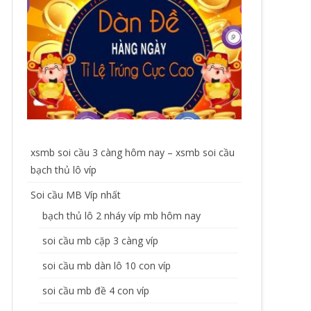
SOI CẦU MT CẶP XÍU CHỦ VÍP
Ô SONG THỦ KÉP
SOI CẦU MT ĐẶC BIỆT VÍP
 BẠCH THỦ VÍP
SOI CẦU MT GIẢI TÁM VÍP
SOI CẦU MT LÔ 3 SỐ VÍP
xsmb soi cầu 3 càng hôm nay – xsmb soi cầu
bạch thủ lô víp
Soi cầu MB Víp nhất
bạch thủ lô 2 nháy víp mb hôm nay
soi cầu mb cặp 3 càng víp
soi cầu mb dàn lô 10 con víp
soi cầu mb đề 4 con víp