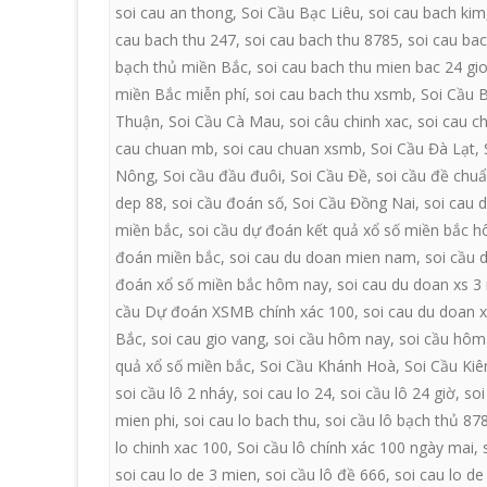
soi cau an thong
,
Soi Cầu Bạc Liêu
,
soi cau bach kim
cau bach thu 247
,
soi cau bach thu 8785
,
soi cau ba
bạch thủ miền Bắc
,
soi cau bach thu mien bac 24 gi
miền Bắc miễn phí
,
soi cau bach thu xsmb
,
Soi Cầu 
Thuận
,
Soi Cầu Cà Mau
,
soi câu chinh xac
,
soi cau c
cau chuan mb
,
soi cau chuan xsmb
,
Soi Cầu Đà Lạt
,
Nông
,
Soi cầu đầu đuôi
,
Soi Cầu Đề
,
soi cầu đề chu
dep 88
,
soi cầu đoán số
,
Soi Cầu Đồng Nai
,
soi cau 
miền bắc
,
soi cầu dự đoán kết quả xổ số miền bắc 
đoán miền bắc
,
soi cau du doan mien nam
,
soi cầu 
đoán xổ số miền bắc hôm nay
,
soi cau du doan xs 3
cầu Dự đoán XSMB chính xác 100
,
soi cau du doan
Bắc
,
soi cau gio vang
,
soi cầu hôm nay
,
soi cầu hôm
quả xổ số miền bắc
,
Soi Cầu Khánh Hoà
,
Soi Cầu Kiê
soi cầu lô 2 nháy
,
soi cau lo 24
,
soi cầu lô 24 giờ
,
soi
mien phi
,
soi cau lo bach thu
,
soi cầu lô bạch thủ 87
lo chinh xac 100
,
Soi cầu lô chính xác 100 ngày mai
,
soi cau lo de 3 mien
,
soi cầu lô đề 666
,
soi cau lo de