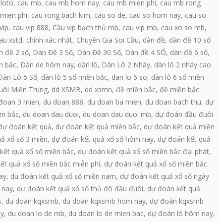
 loto
,
cau mb
,
cau mb hom nay
,
cau mb mien phi
,
cau mb rong
 mien phi
,
cau rong bach kim
,
cau so de
,
cau so hom nay
,
cau so
vip
,
cau vip 888
,
Cầu vip bạch thủ mb
,
cau vip mb
,
cau xo so mb
,
au xstd
,
chính xác nhất
,
Chuyên Gia Soi Cầu
,
dàn đề
,
dàn đề 10 số
n đề 2 số
,
Dàn Đề 3 Số
,
Dàn Đề 30 Số
,
Dàn đề 4 SỐ
,
dàn đề 6 số
,
n bắc
,
Dàn de hôm nay
,
dàn lô
,
Dàn Lô 2 Nháy
,
dàn lô 2 nháy cao
Dàn Lô 5 Số
,
dàn lô 5 số miền bắc
,
dan lo 6 so
,
dàn lô 6 số miền
uôi Miền Trung
,
dd XSMB
,
dd xsmn
,
đề miền bắc
,
đề miền bắc
đoan 3 mien
,
du doan 888
,
du doan ba mien
,
du doan bach thu
,
dự
ền bắc
,
du doan dau duoi
,
du doan dau duoi mb
,
dự đoán đầu đuôi
dự đoán kết quả
,
dự đoán kết quả miền bắc
,
dự đoán kết quả miền
ả xổ số 3 miền
,
dự đoán kết quả xổ số hôm nay
,
dự đoán kết quả
kết quả xổ số miền bắc
,
dự đoán kết quả xổ số miền bắc đại phát
,
ết quả xổ số miền bắc miễn phí
,
dự đoán kết quả xổ số miền bắc
ay
,
du đoán kết quả xổ số miền nam
,
dự đoán kết quả xổ số ngày
 nay
,
dự đoán kết quả xổ số thủ đô đầu đuôi
,
dự đoán kết quả
s
,
du doan kqxsmb
,
du doan kqxsmb hom nay
,
dự đoán kqxsmb
ay
,
du doan lo de mb
,
du doan lo de mien bac
,
dự đoán lô hôm nay
,