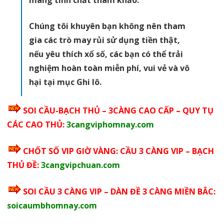
mang tính chất tham khảo.
Chúng tôi khuyên bạn không nên tham
gia các trò may rủi sử dụng tiền thật,
nếu yêu thích xổ số, các bạn có thể trải
nghiệm hoàn toàn miễn phí, vui vẻ và vô
hại tại mục Ghi lô.
SOI CẦU-BẠCH THỦ – 3CÀNG CAO CẤP – QUY TỤ
CÁC CAO THỦ:
3cangviphomnay.com
CHỐT SỐ VIP GIỜ VÀNG: CẦU 3 CÀNG VIP – BẠCH
THỦ ĐỀ:
3cangvipchuan.com
SOI CẦU 3 CÀNG VIP – DÀN ĐỀ 3 CÀNG MIỀN BẮC:
soicaumbhomnay.com