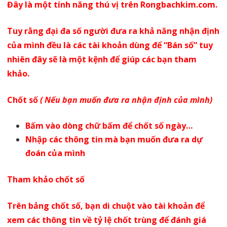
Đây là một tính năng thú vị trên Rongbachkim.com.
Tuy rằng đại đa số người đưa ra khả năng nhận định
của mình đều là các tài khoản dùng để “Bán số” tuy
nhiên đây sẽ là một kệnh để giúp các bạn tham
khảo.
Chốt số
( Nếu bạn muốn đưa ra nhận định của mình)
Bấm vào dòng chữ bấm để chốt số ngày…
Nhập các thông tin mà bạn muốn đưa ra dự
đoán của mình
Tham khảo chốt số
Trên bảng chốt số, bạn di chuột vào tài khoản để
xem các thông tin về tỷ lệ chốt trùng để đánh giá