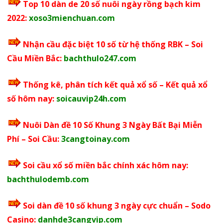
Top 10 dàn de 20 số nuôi ngày rồng bạch kim
2022:
xoso3mienchuan.com
Nhận cầu đặc biệt 10 số từ hệ thống RBK – Soi
Cầu Miền Bắc:
bachthulo247.com
Thống kê, phân tích kết quả xổ số – Kết quả xổ
số hôm nay:
soicauvip24h.com
Nuôi Dàn đề 10 Số Khung 3 Ngày Bất Bại Miễn
Phí – Soi Cầu:
3cangtoinay.com
Soi cầu xổ số miền bắc chính xác hôm nay:
bachthulodemb.com
Soi dàn đề 10 số khung 3 ngày cực chuẩn – Sodo
Casino:
danhde3cangvip.com