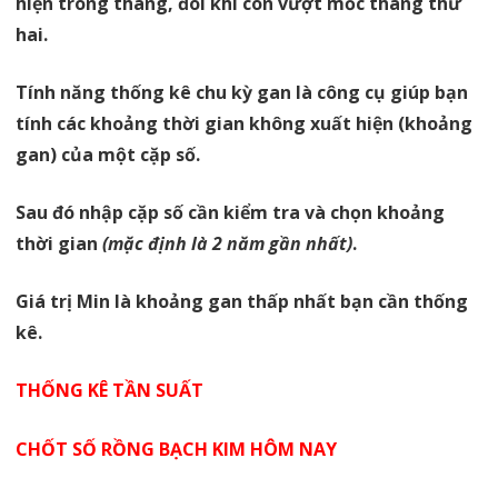
hiện trong tháng, đôi khi còn vượt mốc tháng thứ
hai.
Tính năng thống kê chu kỳ gan là công cụ giúp bạn
tính các khoảng thời gian không xuất hiện (khoảng
gan) của một cặp số.
Sau đó nhập cặp số cần kiểm tra và chọn khoảng
thời gian
(mặc định là 2 năm gần nhất)
.
Giá trị Min là khoảng gan thấp nhất bạn cần thống
kê.
THỐNG KÊ TẦN SUẤT
CHỐT SỐ RỒNG BẠCH KIM HÔM NAY