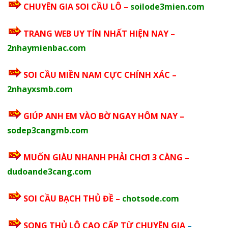
CHUYÊN GIA SOI CẦU LÔ –
soilode3mien.com
TRANG WEB UY TÍN NHẤT HIỆN NAY –
2nhaymienbac.com
SOI CẦU MIỀN NAM CỰC CHÍNH XÁC –
2nhayxsmb.com
GIÚP ANH EM VÀO BỜ NGAY HÔM NAY –
sodep3cangmb.com
MUỐN GIÀU NHANH PHẢI CHƠI 3 CÀNG –
dudoande3cang.com
SOI CẦU BẠCH THỦ ĐỀ –
chotsode.com
SONG THỦ LÔ CAO CẤP TỪ CHUYÊN GIA
–