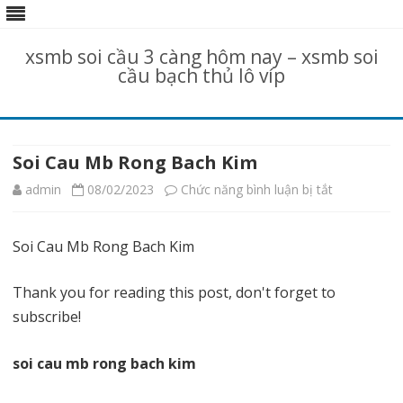
xsmb soi cầu 3 càng hôm nay – xsmb soi
cầu bạch thủ lô víp
Skip
to
content
Soi Cau Mb Rong Bach Kim
ở
admin
08/02/2023
Chức năng bình luận bị tắt
Soi
Soi Cau Mb Rong Bach Kim
Cau
Mb
Thank you for reading this post, don't forget to
Rong
subscribe!
Bach
soi cau mb rong bach kim
Kim