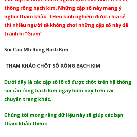
thống rồng bạch kim. Những cặp số này mang ý
nghĩa tham khảo. THeo kinh nghiệm được chia sẻ
thì nhiều người sẽ không chơi những cặp số này để
tránh bị “Giam”
Soi Cau Mb Rong Bach Kim
THAM KHẢO CHỐT SỐ RỒNG BẠCH KIM
Dưới dây là các cặp số lô tô được chốt trên hệ thống
soi cầu rồng bạch kim ngày hôm nay trên các
chuyên trang khác.
Chúng tôi mong rằng dữ liệu này sẽ giúp các bạn
tham khảo thêm: