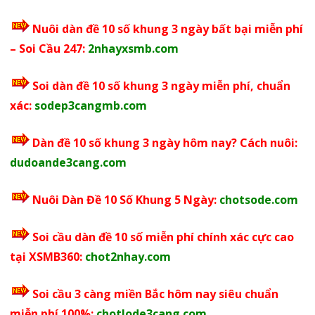
Nuôi dàn đề 10 số khung 3 ngày bất bại miễn phí
– Soi Cầu 247:
2nhayxsmb.com
Soi dàn đề 10 số khung 3 ngày miễn phí, chuẩn
xác:
sodep3cangmb.com
Dàn đề 10 số khung 3 ngày hôm nay? Cách nuôi:
dudoande3cang.com
Nuôi Dàn Đề 10 Số Khung 5 Ngày:
chotsode.com
Soi cầu dàn đề 10 số miễn phí chính xác cực cao
tại XSMB360:
chot2nhay.com
Soi cầu 3 càng miền Bắc hôm nay siêu chuẩn
miễn phí 100%:
chotlode3cang.com