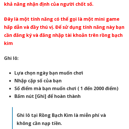
khả năng nhận định của người chốt số.
Đây là một tính năng có thể gọi là một mini game
hấp dẫn và đầy thú vị. Để sử dụng tính năng này bạn
cần đăng ký và đăng nhập tài khoản trên rồng bạch
kim
Ghi lô:
Lựa chọn ngày bạn muốn chơi
Nhập cặp số của bạn
Số điểm mà bạn muốn chơi ( 1 đến 2000 điểm)
Bấm nút [Ghi] để hoàn thành
Ghi lô tại Rồng Bạch Kim là miễn phí và
không cần nạp tiền.