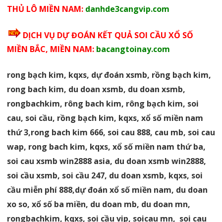
THỦ LÔ MIỀN NAM:
danhde3cangvip.com
DỊCH VỤ DỰ ĐOÁN KẾT QUẢ SOI CẦU XỔ SỐ
MIỀN BẮC, MIỀN NAM:
bacangtoinay.com
rong bạch kim, kqxs, dự đoán xsmb, rồng bạch kim,
rong bach kim, du doan xsmb, du doan xsmb,
rongbachkim, rông bach kim, rông bạch kim, soi
cau, soi cầu, rồng bạch kim, kqxs, xổ số miền nam
thứ 3,rong bach kim 666, soi cau 888, cau mb, soi cau
wap, rong bach kim, kqxs, xổ số miền nam thứ ba,
soi cau xsmb win2888 asia, du doan xsmb win2888,
soi cầu xsmb, soi cầu 247, du doan xsmb, kqxs, soi
cầu miễn phí 888,dự đoán xổ số miền nam, du doan
xo so, xổ số ba miền, du doan mb, du doan mn,
rongbachkim, kqxs, soi cầu vip, soicau mn,
soi cau