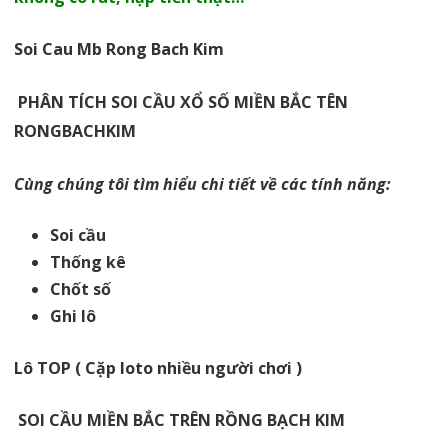
Soi Cau Mb Rong Bach Kim
PHÂN TÍCH SOI CẦU XỔ SỐ MIỀN BẮC TÊN
RONGBACHKIM
Cùng chúng tôi tìm hiểu chi tiết về các tính năng:
Soi cầu
Thống kê
Chốt số
Ghi lô
Lô TOP ( Cặp loto nhiều người chơi )
SOI CẦU MIỀN BẮC TRÊN RỒNG BẠCH KIM