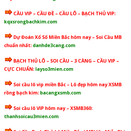
CẦU VIP – CẦU ĐỀ – CẦU LÔ – BẠCH THỦ VIP:
kqxsrongbachkim.com
Dự Đoán Xổ Số Miền Bắc hôm nay – Soi Cầu MB
chuẩn nhất:
danhde3cang.com
BẠCH THỦ LÔ – SOI CẦU – 3 CÀNG – CẦU VIP –
CỰC CHUẨN:
layso3mien.com
Soi cầu lô vip miền Bắc – Lô đẹp hôm nay XSMB
rồng bạch kim:
bacangxsmb.com
Soi cầu lô VIP hôm nay – XSMB360:
thanhsoicau3mien.com