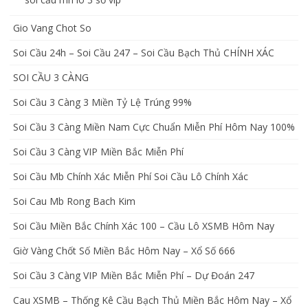
Gio Vang Chot So
Soi Cầu 24h – Soi Cầu 247 – Soi Cầu Bạch Thủ CHÍNH XÁC
SOI CẦU 3 CÀNG
Soi Cầu 3 Càng 3 Miền Tỷ Lệ Trúng 99%
Soi Cầu 3 Càng Miền Nam Cực Chuẩn Miễn Phí Hôm Nay 100%
Soi Cầu 3 Càng VIP Miền Bắc Miễn Phí
Soi Cầu Mb Chính Xác Miễn Phí Soi Cầu Lô Chính Xác
Soi Cau Mb Rong Bach Kim
Soi Cầu Miền Bắc Chính Xác 100 – Cầu Lô XSMB Hôm Nay
Giờ Vàng Chốt Số Miền Bắc Hôm Nay – Xổ Số 666
Soi Cầu 3 Càng VIP Miền Bắc Miễn Phí – Dự Đoán 247
Cau XSMB – Thống Kê Cầu Bạch Thủ Miền Bắc Hôm Nay – Xổ