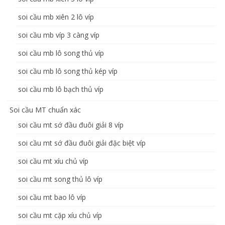
soi cầu mb xiên 2 lô víp
soi cầu mb víp 3 càng víp
soi cầu mb lô song thủ víp
soi cầu mb lô song thủ kép víp
soi cầu mb lô bạch thủ víp
Soi cầu MT chuẩn xác
soi cầu mt sớ đầu đuôi giải 8 víp
soi cầu mt sớ đầu đuôi giải đặc biệt víp
soi cầu mt xíu chủ víp
soi cầu mt song thủ lô víp
soi cầu mt bao lô víp
soi cầu mt cặp xíu chủ víp