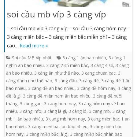
soi cầu mb víp 3 càng víp
– soi cầu mb víp 3 càng víp – soi cầu 3 càng hôm nay –
3 càng miền bắc – 3 càng miền bắc miễn phí – 3 càng
cao…
Read more »
Soi cầu MB Víp nhất
3 càng 1 ăn bao nhiêu
,
3 càng 1
nghìn an bao nhiêu
,
3 càng 2 số miền bắc
,
3 càng 4 số
,
3 càng
ăn bao nhiêu
,
3 càng ăn như thế nào
,
3 cang chuan xac
,
3
càng đánh như thế nào
,
3 càng đầu
,
3 càng đề
,
3 càng đề 1 ăn
bao nhiêu
,
3 càng đề an bao nhiêu
,
3 càng đề hôm nay
,
3 càng
đề là gì
,
3 càng đề miền nam ăn bao nhiêu
,
3 càng đề nuôi
tháng
,
3 càng gan
,
3 cang hom nay
,
3 càng hôm nay về bao
nhiêu
,
3 càng info
,
3 càng là gì
,
3 càng lô
,
3 cang mb
,
3 càng
mb 1 ăn bao nhiêu
,
3 cang mb hom nay
,
3 cang mien bac 1 an
bao nhieu
,
3 cang mien bac an bao nhieu
,
3 cang mien bac
hom nay
,
3 càng miền bắc là gì
,
3 càng miền bắc nhân bao