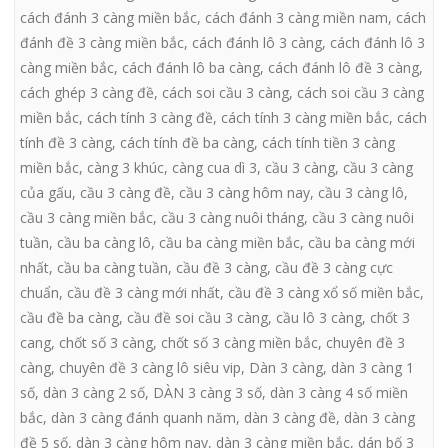
cách đánh 3 càng miền bắc
,
cách đánh 3 càng miền nam
,
cách
đánh đề 3 càng miền bắc
,
cách đánh lô 3 càng
,
cách đánh lô 3
càng miền bắc
,
cách đánh lô ba càng
,
cách đánh lô đề 3 càng
,
cách ghép 3 càng đề
,
cách soi cầu 3 càng
,
cách soi cầu 3 càng
miền bắc
,
cách tính 3 càng đề
,
cách tính 3 càng miền bắc
,
cách
tính đề 3 càng
,
cách tính đề ba càng
,
cách tính tiền 3 càng
miền bắc
,
càng 3 khúc
,
càng cua dì 3
,
cầu 3 càng
,
cầu 3 càng
của gấu
,
cầu 3 càng đề
,
cầu 3 càng hôm nay
,
cầu 3 càng lô
,
cầu 3 càng miền bắc
,
cầu 3 càng nuôi tháng
,
cầu 3 càng nuôi
tuần
,
cầu ba càng lô
,
cầu ba càng miền bắc
,
cầu ba càng mới
nhất
,
cầu ba càng tuần
,
cầu đề 3 càng
,
cầu đề 3 càng cực
chuẩn
,
cầu đề 3 càng mới nhất
,
cầu đề 3 càng xổ số miền bắc
,
cầu đề ba càng
,
cầu đề soi cầu 3 càng
,
cầu lô 3 càng
,
chốt 3
cang
,
chốt số 3 càng
,
chốt số 3 càng miền bắc
,
chuyên đề 3
càng
,
chuyên đề 3 càng lô siêu vip
,
Dàn 3 càng
,
dàn 3 càng 1
số
,
dàn 3 càng 2 số
,
DÀN 3 càng 3 số
,
dàn 3 càng 4 số miền
bắc
,
dàn 3 càng đánh quanh năm
,
dàn 3 càng đề
,
dàn 3 càng
đề 5 số
,
dàn 3 càng hôm nay
,
dàn 3 càng miền bắc
,
dán bố 3