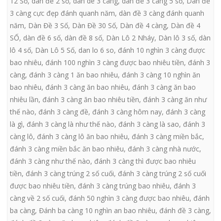
12 Số
,
dan đề 2 số
,
dan de 3 cang
,
dàn đề 3 càng 5 số
,
Dàn đề
3 càng cực đẹp đánh quanh năm
,
dàn đề 3 càng đánh quanh
năm
,
Dàn Đề 3 Số
,
Dàn Đề 30 Số
,
Dàn đề 4 càng
,
Dàn đề 4
SỐ
,
dàn đề 6 số
,
dàn đề 8 số
,
Dàn Lô 2 Nháy
,
Dàn lô 3 số
,
dàn
lô 4 số
,
Dàn Lô 5 Số
,
dan lo 6 so
,
đánh 10 nghìn 3 càng được
bao nhiêu
,
đánh 100 nghìn 3 càng được bao nhiêu tiền
,
đánh 3
càng
,
đánh 3 càng 1 ăn bao nhiêu
,
đánh 3 càng 10 nghìn ăn
bao nhiêu
,
đánh 3 càng ăn bao nhiêu
,
đánh 3 càng ăn bao
nhiêu lần
,
đánh 3 càng ăn bao nhiêu tiền
,
đánh 3 càng ăn như
thế nào
,
đánh 3 càng đề
,
đánh 3 càng hôm nay
,
đánh 3 càng
là gì
,
đánh 3 càng là như thế nào
,
đánh 3 càng là sao
,
đánh 3
càng lô
,
đánh 3 càng lô ăn bao nhiêu
,
đánh 3 càng miền bắc
,
đánh 3 càng miền bắc ăn bao nhiêu
,
đánh 3 càng nhà nước
,
đánh 3 càng như thế nào
,
đánh 3 càng thì được bao nhiêu
tiền
,
đánh 3 càng trúng 2 số cuối
,
đánh 3 càng trúng 2 số cuối
được bao nhiêu tiền
,
đánh 3 càng trúng bao nhiêu
,
đánh 3
càng về 2 số cuối
,
đánh 50 nghìn 3 càng được bao nhiêu
,
đánh
ba càng
,
Đánh ba càng 10 nghìn an bao nhiêu
,
đánh đề 3 càng
,