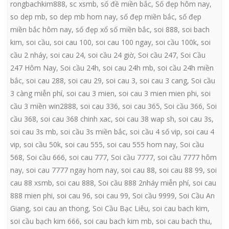
rongbachkim888
,
sc xsmb
,
số đề miền bắc
,
Số đẹp hôm nay
,
so dep mb
,
so dep mb hom nay
,
số đẹp miền bắc
,
số đẹp
miền bắc hôm nay
,
số đẹp xổ số miền bắc
,
soi 888
,
soi bach
kim
,
soi cầu
,
soi cau 100
,
soi cau 100 ngay
,
soi cầu 100k
,
soi
cầu 2 nháy
,
soi cau 24
,
soi cầu 24 giờ
,
Soi cầu 247
,
Soi Cầu
247 Hôm Nay
,
Soi cầu 24h
,
soi cau 24h mb
,
soi cầu 24h miền
bắc
,
soi cau 288
,
soi cau 29
,
soi cau 3
,
soi cau 3 cang
,
Soi cầu
3 càng miễn phí
,
soi cau 3 mien
,
soi cau 3 mien mien phi
,
soi
cầu 3 miền win2888
,
soi cau 336
,
soi cau 365
,
Soi cầu 366
,
Soi
cầu 368
,
soi cau 368 chinh xac
,
soi cau 38 wap sh
,
soi cau 3s
,
soi cau 3s mb
,
soi cầu 3s miền bắc
,
soi cầu 4 số vip
,
soi cau 4
vip
,
soi cầu 50k
,
soi cau 555
,
soi cau 555 hom nay
,
Soi cầu
568
,
Soi cầu 666
,
soi cau 777
,
Soi cầu 7777
,
soi cầu 7777 hôm
nay
,
soi cau 7777 ngay hom nay
,
soi cau 88
,
soi cau 88 99
,
soi
cau 88 xsmb
,
soi cau 888
,
Soi cầu 888 2nháy miễn phí
,
soi cau
888 mien phi
,
soi cau 96
,
soi cau 99
,
Soi cầu 9999
,
Soi Cầu An
Giang
,
soi cau an thong
,
Soi Cầu Bạc Liêu
,
soi cau bach kim
,
soi cầu bạch kim 666
,
soi cau bach kim mb
,
soi cau bach thu
,