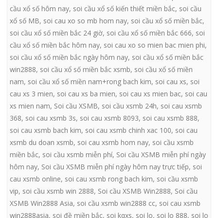
cầu xổ số hôm nay
,
soi cầu xổ số kiến thiết miền bắc
,
soi cầu
xổ số MB
,
soi cau xo so mb hom nay
,
soi cầu xổ số miền bắc
,
soi cầu xổ số miền bắc 24 giờ
,
soi cầu xổ số miền bắc 666
,
soi
cầu xổ số miền bắc hôm nay
,
soi cau xo so mien bac mien phi
,
soi cầu xổ số miền bắc ngày hôm nay
,
soi cầu xổ số miền bắc
win2888
,
soi cầu xổ số miền bắc xsmb
,
soi cầu xổ số miền
nam
,
soi cầu xổ số miền nam+rong bach kim
,
soi cau xs
,
soi
cau xs 3 mien
,
soi cau xs ba mien
,
soi cau xs mien bac
,
soi cau
xs mien nam
,
Soi cầu XSMB
,
soi cầu xsmb 24h
,
soi cau xsmb
368
,
soi cau xsmb 3s
,
soi cau xsmb 8093
,
soi cau xsmb 888
,
soi cau xsmb bach kim
,
soi cau xsmb chinh xac 100
,
soi cau
xsmb du doan xsmb
,
soi cau xsmb hom nay
,
soi cầu xsmb
miền bắc
,
soi cầu xsmb miễn phí
,
Soi cầu XSMB miễn phí ngày
hôm nay
,
Soi cầu XSMB miễn phí ngày hôm nay trực tiếp
,
soi
cau xsmb online
,
soi cau xsmb rong bach kim
,
soi cầu xsmb
vip
,
soi cầu xsmb win 2888
,
Soi cầu XSMB Win2888
,
Soi cầu
XSMB Win2888 Asia
,
soi cầu xsmb win2888 cc
,
soi cau xsmb
win2888asia
,
soi đề miền bắc
,
soi kqxs
,
soi lo
,
soi lo 888
,
soi lo