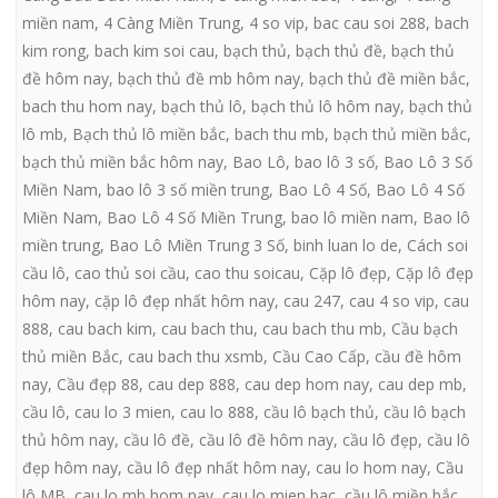
miền nam
,
4 Càng Miền Trung
,
4 so vip
,
bac cau soi 288
,
bach
kim rong
,
bach kim soi cau
,
bạch thủ
,
bạch thủ đề
,
bạch thủ
đề hôm nay
,
bạch thủ đề mb hôm nay
,
bạch thủ đề miền bắc
,
bach thu hom nay
,
bạch thủ lô
,
bạch thủ lô hôm nay
,
bạch thủ
lô mb
,
Bạch thủ lô miền bắc
,
bach thu mb
,
bạch thủ miền bắc
,
bạch thủ miền bắc hôm nay
,
Bao Lô
,
bao lô 3 số
,
Bao Lô 3 Số
Miền Nam
,
bao lô 3 số miền trung
,
Bao Lô 4 Số
,
Bao Lô 4 Số
Miền Nam
,
Bao Lô 4 Số Miền Trung
,
bao lô miền nam
,
Bao lô
miền trung
,
Bao Lô Miền Trung 3 Số
,
binh luan lo de
,
Cách soi
cầu lô
,
cao thủ soi cầu
,
cao thu soicau
,
Cặp lô đẹp
,
Cặp lô đẹp
hôm nay
,
cặp lô đẹp nhất hôm nay
,
cau 247
,
cau 4 so vip
,
cau
888
,
cau bach kim
,
cau bach thu
,
cau bach thu mb
,
Cầu bạch
thủ miền Bắc
,
cau bach thu xsmb
,
Cầu Cao Cấp
,
cầu đề hôm
nay
,
Cầu đẹp 88
,
cau dep 888
,
cau dep hom nay
,
cau dep mb
,
cầu lô
,
cau lo 3 mien
,
cau lo 888
,
cầu lô bạch thủ
,
cầu lô bạch
thủ hôm nay
,
cầu lô đề
,
cầu lô đề hôm nay
,
cầu lô đẹp
,
cầu lô
đẹp hôm nay
,
cầu lô đẹp nhất hôm nay
,
cau lo hom nay
,
Cầu
lô MB
,
cau lo mb hom nay
,
cau lo mien bac
,
cầu lô miền bắc