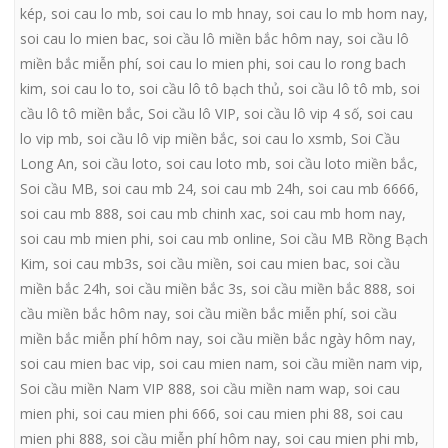
kép
,
soi cau lo mb
,
soi cau lo mb hnay
,
soi cau lo mb hom nay
,
soi cau lo mien bac
,
soi cầu lô miền bắc hôm nay
,
soi cầu lô
miền bắc miễn phí
,
soi cau lo mien phi
,
soi cau lo rong bach
kim
,
soi cau lo to
,
soi cầu lô tô bạch thủ
,
soi cầu lô tô mb
,
soi
cầu lô tô miền bắc
,
Soi cầu lô VIP
,
soi cầu lô vip 4 số
,
soi cau
lo vip mb
,
soi cầu lô vip miền bắc
,
soi cau lo xsmb
,
Soi Cầu
Long An
,
soi cầu loto
,
soi cau loto mb
,
soi cầu loto miền bắc
,
Soi cầu MB
,
soi cau mb 24
,
soi cau mb 24h
,
soi cau mb 6666
,
soi cau mb 888
,
soi cau mb chinh xac
,
soi cau mb hom nay
,
soi cau mb mien phi
,
soi cau mb online
,
Soi cầu MB Rồng Bạch
Kim
,
soi cau mb3s
,
soi cầu miền
,
soi cau mien bac
,
soi cầu
miền bắc 24h
,
soi cầu miền bắc 3s
,
soi cầu miền bắc 888
,
soi
cầu miền bắc hôm nay
,
soi cầu miền bắc miễn phí
,
soi cầu
miền bắc miễn phí hôm nay
,
soi cầu miền bắc ngày hôm nay
,
soi cau mien bac vip
,
soi cau mien nam
,
soi cầu miền nam vip
,
Soi cầu miền Nam VIP 888
,
soi cầu miền nam wap
,
soi cau
mien phi
,
soi cau mien phi 666
,
soi cau mien phi 88
,
soi cau
mien phi 888
,
soi cầu miễn phí hôm nay
,
soi cau mien phi mb
,