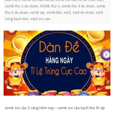
xsmb thu 2 du doan
,
XSMB thứ 3
,
xsmb thu 4 du doan
,
xsmb
thu 6 du doan
,
xsmb vip
,
xsmb366
,
xstd
,
xstd du doan
,
xstd
rong bach kim
,
xstd soi cau
xsmb soi cầu 3 càng hôm nay – xsmb soi cầu bạch thủ lô víp