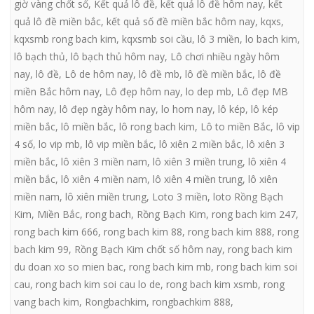
giờ vàng chốt số
,
Kết quả lô đề
,
kết quả lô đề hôm nay
,
kết
quả lô đề miền bắc
,
kết quả số đề miền bắc hôm nay
,
kqxs
,
kqxsmb rong bach kim
,
kqxsmb soi cầu
,
lô 3 miền
,
lo bach kim
,
lô bạch thủ
,
lô bạch thủ hôm nay
,
Lô chơi nhiều ngày hôm
nay
,
lô đề
,
Lô de hôm nay
,
lô đề mb
,
lô đề miền bắc
,
lô đề
miền Bắc hôm nay
,
Lô đẹp hôm nay
,
lo dep mb
,
Lô đẹp MB
hôm nay
,
lô đẹp ngày hôm nay
,
lo hom nay
,
lô kép
,
lô kép
miền bắc
,
lô miền bắc
,
lô rong bach kim
,
Lô to miền Bắc
,
lô vip
4 số
,
lo vip mb
,
lô vip miền bắc
,
lô xiên 2 miền bắc
,
lô xiên 3
miền bắc
,
lô xiên 3 miền nam
,
lô xiên 3 miền trung
,
lô xiên 4
miền bắc
,
lô xiên 4 miền nam
,
lô xiên 4 miền trung
,
lô xiên
miền nam
,
lô xiên miền trung
,
Loto 3 miền
,
loto Rồng Bạch
Kim
,
Miền Bắc
,
rong bach
,
Rồng Bạch Kim
,
rong bach kim 247
,
rong bach kim 666
,
rong bach kim 88
,
rong bach kim 888
,
rong
bach kim 99
,
Rồng Bạch Kim chốt số hôm nay
,
rong bach kim
du doan xo so mien bac
,
rong bach kim mb
,
rong bach kim soi
cau
,
rong bach kim soi cau lo de
,
rong bach kim xsmb
,
rong
vang bach kim
,
Rongbachkim
,
rongbachkim 888
,