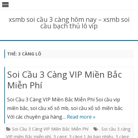
xsmb soi cầu 3 càng hôm nay – xsmb soi
cầu bạch thủ lô víp
Skip
to
content
THẺ:
3 CÀNG LÔ
Soi Cầu 3 Càng VIP Miền Bắc
Miễn Phí
Soi Cầu 3 Càng VIP Miền Bắc Miễn Phí Soi cầu vip
miền bắc, soi cầu xổ số mb, soi cầu xổ số miền bắc.
Với các chuyên gia hàng…
Read more »
Soi Cầu 3 Càng VIP Miền Bắc Miễn Phí
. Soi cầu 3 càng
VIP miền Bắc miễn phí
,
3 cang
,
3 càng 1 ăn bao nhiêu
,
3 càng