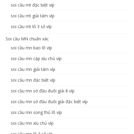
soi cầu mt đặc biệt víp
soi cầu mt giải tám víp
soi cầu mt lô 3 số víp
Soi cầu MN chuẩn xác
soi cầu mn bao lô víp
soi cầu mn cặp xíu chủ víp
soi cầu mn giải tám víp
soi cầu mn đặc biệt víp
soi cầu mn sớ đầu đuôi giải 8 víp
soi cầu mn sớ đầu đuôi giải đặc biệt víp
soi cầu mn song thủ lô víp
soi cầu mn xíu chủ víp
soi cầu mn lô 3 số víp