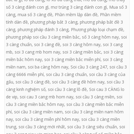
số 3 càng đánh con gì
,
mơ trúng 3 càng đánh con gì
,
Mua số 3
càng
,
mua số 3 càng đề
,
Phần mềm lập dàn đề
,
Phần mềm
tính dàn đề
,
phương pháp bắt 3 càng
,
phương pháp bắt đề 3
càng
,
phương pháp đánh 3 càng
,
Phương pháp loại chạm đề
,
phương pháp soi cầu 3 càng miền bắc
,
số 3 càng hôm nay
,
soi
3 càng chuẩn
,
soi 3 càng đề
,
soi 3 càng hôm nay
,
soi 3 cang
mb
,
soi 3 cang mb hom nay
,
soi 3 càng miền bắc
,
soi 3 càng
miền bắc hôm nay
,
soi 3 càng miền bắc miễn phí
,
soi 3 càng
miền nam
,
soi ba càng hôm nay
,
Soi cầu 3 càng 247
,
soi cầu 3
càng 6666 miễn phí
,
soi cầu 3 càng chuẩn
,
soi cầu 3 càng của
gấu
,
soi cầu 3 càng đề
,
soi cầu 3 càng đề hôm nay
,
soi cầu 3
càng kinh nghiệm số
,
soi cầu 3 càng lô đề
,
Soi cau 3 CÀNG lo
de vip
,
soi cau 3 cang mb hom nay
,
soi cầu 3 càng miền
,
soi
cầu 3 càng miền bắc hôm nay
,
soi cầu 3 càng miền bắc miễn
phí
,
soi cầu 3 càng miền nam
,
soi cầu 3 càng miền nam hôm
nay
,
soi cầu 3 càng miễn phí hôm nay
,
soi cầu 3 càng miền
trung
,
soi cầu 3 càng mới nhất
,
soi cầu 3 càng siêu chuẩn
,
soi