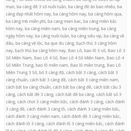
mạn
,
ba càng đề 3 số nuôi tuần
,
ba càng đề ăn bao nhiêu
,
ba
càng đẹp nhất hôm nay
,
ba càng hôm nay
,
ba càng hôm qua
,
ba càng mb miễn phí
,
ba cang mien bac
,
ba càng miền bắc
hôm nay
,
ba càng miền nam
,
ba càng miền trung
,
ba càng
ngày hôm nay
,
ba càng nuôi tuần
,
ba càng siêu vip
,
ba càng về
đâu
,
ba càng về lộc
,
ba que đu càng
,
bạch thủ 3 càng hôm
nay
,
bạch thủ ba càng hôm nay
,
Bao Lô
,
bao lô 3 số
,
Bao Lô 3
Số Miền Nam
,
Bao Lô 4 Số
,
Bao Lô 4 Số Miền Nam
,
Bao Lô 4
Số Miền Trung
,
bao lô miền nam
,
Bao lô miền trung
,
Bao Lô
Miền Trung 3 Số
,
bố 3 càng độ
,
cách bắt 3 càng
,
cách bắt 3
càng chuẩn
,
cách bắt 3 càng đề
,
cách bắt 3 càng miền nam
,
cách bắt ba càng chuẩn
,
cách bắt ba càng đề
,
cách bắt cầu 3
càng
,
cách bắt đề 3 càng
,
cách bắt đề ba càng
,
cách bắt số 3
càng
,
cách chơi 3 càng miền bắc
,
cách đánh 3 càng
,
cách đánh
3 càng đề
,
cách đánh 3 càng lô
,
cách đánh 3 càng miền bắc
,
cách đánh 3 càng miền nam
,
cách đánh đề 3 càng miền bắc
,
cách đánh lô 3 càng
,
cách đánh lô 3 càng miền bắc
,
cách đánh
lô ba càng
,
cách đánh lô đề 3 càng
,
cách ghép 3 càng đề
,
cách