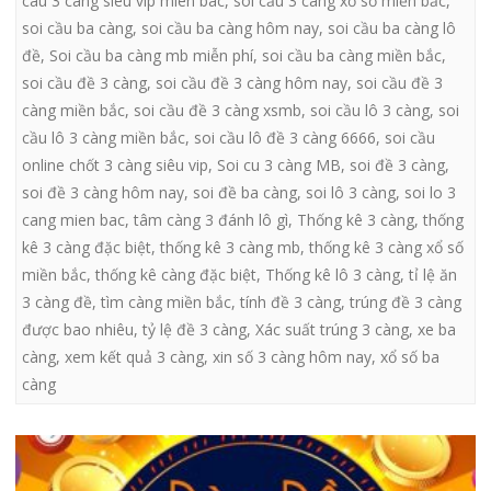
cau 3 cang sieu vip mien bac
,
soi cầu 3 càng xổ số miền bắc
,
soi cầu ba càng
,
soi cầu ba càng hôm nay
,
soi cầu ba càng lô
đề
,
Soi cầu ba càng mb miễn phí
,
soi cầu ba càng miền bắc
,
soi cầu đề 3 càng
,
soi cầu đề 3 càng hôm nay
,
soi cầu đề 3
càng miền bắc
,
soi cầu đề 3 càng xsmb
,
soi cầu lô 3 càng
,
soi
cầu lô 3 càng miền bắc
,
soi cầu lô đề 3 càng 6666
,
soi cầu
online chốt 3 càng siêu vip
,
Soi cu 3 càng MB
,
soi đề 3 càng
,
soi đề 3 càng hôm nay
,
soi đề ba càng
,
soi lô 3 càng
,
soi lo 3
cang mien bac
,
tâm càng 3 đánh lô gì
,
Thống kê 3 càng
,
thống
kê 3 càng đặc biệt
,
thống kê 3 càng mb
,
thống kê 3 càng xổ số
miền bắc
,
thống kê càng đặc biệt
,
Thống kê lô 3 càng
,
tỉ lệ ăn
3 càng đề
,
tìm càng miền bắc
,
tính đề 3 càng
,
trúng đề 3 càng
được bao nhiêu
,
tỷ lệ đề 3 càng
,
Xác suất trúng 3 càng
,
xe ba
càng
,
xem kết quả 3 càng
,
xin số 3 càng hôm nay
,
xổ số ba
càng