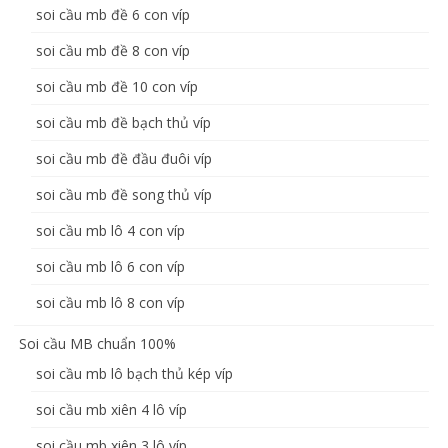
soi cầu mb đề 6 con víp
soi cầu mb đề 8 con víp
soi cầu mb đề 10 con víp
soi cầu mb đề bạch thủ víp
soi cầu mb đề đầu đuôi víp
soi cầu mb đề song thủ víp
soi cầu mb lô 4 con víp
soi cầu mb lô 6 con víp
soi cầu mb lô 8 con víp
Soi cầu MB chuẩn 100%
soi cầu mb lô bạch thủ kép víp
soi cầu mb xiên 4 lô víp
soi cầu mb xiên 3 lô víp