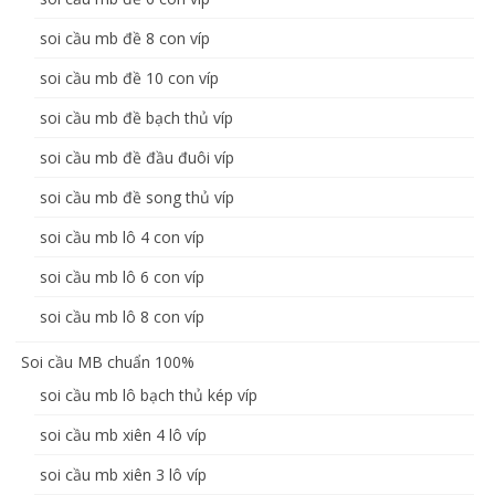
soi cầu mb đề 8 con víp
soi cầu mb đề 10 con víp
soi cầu mb đề bạch thủ víp
soi cầu mb đề đầu đuôi víp
soi cầu mb đề song thủ víp
soi cầu mb lô 4 con víp
soi cầu mb lô 6 con víp
soi cầu mb lô 8 con víp
Soi cầu MB chuẩn 100%
soi cầu mb lô bạch thủ kép víp
soi cầu mb xiên 4 lô víp
soi cầu mb xiên 3 lô víp