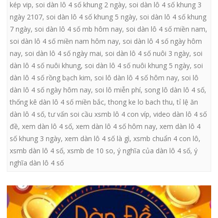
kép vip
,
soi dàn lô 4 số khung 2 ngày
,
soi dàn lô 4 số khung 3
ngày 2107
,
soi dàn lô 4 số khung 5 ngày
,
soi dàn lô 4 số khung
7 ngày
,
soi dàn lô 4 số mb hôm nay
,
soi dàn lô 4 số miền nam
,
soi dàn lô 4 số miền nam hôm nay
,
soi dàn lô 4 số ngày hôm
nay
,
soi dàn lô 4 số ngày mai
,
soi dàn lô 4 số nuôi 3 ngày
,
soi
dàn lô 4 số nuôi khung
,
soi dàn lô 4 số nuôi khung 5 ngày
,
soi
dàn lô 4 số rồng bạch kim
,
soi lô dàn lô 4 số hôm nay
,
soi lô
dàn lô 4 số ngày hôm nay
,
soi lô miễn phí
,
song lô dàn lô 4 số
,
thống kê dàn lô 4 số miền bắc
,
thong ke lo bach thu
,
tỉ lệ ăn
dàn lô 4 số
,
tư vấn soi cầu xsmb lô 4 con víp
,
video dàn lô 4 số
đề
,
xem dàn lô 4 số
,
xem dàn lô 4 số hôm nay
,
xem dàn lô 4
số khung 3 ngày
,
xem dàn lô 4 số là gì
,
xsmb chuẩn 4 con lô
,
xsmb dàn lô 4 số
,
xsmb de 10 so
,
ý nghĩa của dàn lô 4 số
,
ý
nghĩa dàn lô 4 số