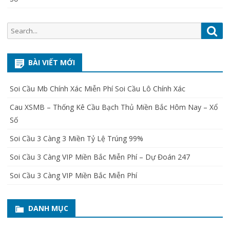
Search
Sea
for:
BÀI VIẾT MỚI
Soi Cầu Mb Chính Xác Miễn Phí Soi Cầu Lô Chính Xác
Cau XSMB – Thống Kê Cầu Bạch Thủ Miền Bắc Hôm Nay – Xổ
Số
Soi Cầu 3 Càng 3 Miền Tỷ Lệ Trúng 99%
Soi Cầu 3 Càng VIP Miền Bắc Miễn Phí – Dự Đoán 247
Soi Cầu 3 Càng VIP Miền Bắc Miễn Phí
DANH MỤC