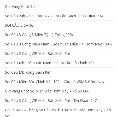
Gio Vang Chot So
Soi Cầu 24h – Soi Cầu 247 – Soi Cầu Bạch Thủ CHÍNH XÁC
SOI CẦU 3 CÀNG
Soi Cầu 3 Càng 3 Miền Tỷ Lệ Trúng 99%
Soi Cầu 3 Càng Miền Nam Cực Chuẩn Miễn Phí Hôm Nay 100%
Soi Cầu 3 Càng VIP Miền Bắc Miễn Phí
Soi Cầu Mb Chính Xác Miễn Phí Soi Cầu Lô Chính Xác
Soi Cau Mb Rong Bach Kim
Soi Cầu Miền Bắc Chính Xác 100 – Cầu Lô XSMB Hôm Nay
Giờ Vàng Chốt Số Miền Bắc Hôm Nay – Xổ Số 666
Soi Cầu 3 Càng VIP Miền Bắc Miễn Phí – Dự Đoán 247
Cau XSMB – Thống Kê Cầu Bạch Thủ Miền Bắc Hôm Nay – Xổ
Số