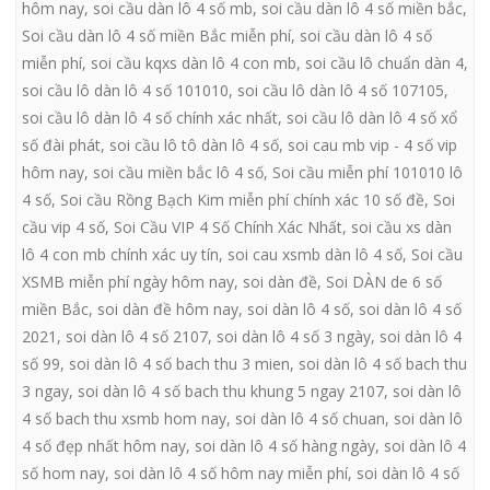
hôm nay
,
soi cầu dàn lô 4 số mb
,
soi cầu dàn lô 4 số miền bắc
,
Soi cầu dàn lô 4 số miền Bắc miễn phí
,
soi cầu dàn lô 4 số
miễn phí
,
soi cầu kqxs dàn lô 4 con mb
,
soi cầu lô chuẩn dàn 4
,
soi cầu lô dàn lô 4 số 101010
,
soi cầu lô dàn lô 4 số 107105
,
soi cầu lô dàn lô 4 số chính xác nhất
,
soi cầu lô dàn lô 4 số xổ
số đài phát
,
soi cầu lô tô dàn lô 4 số
,
soi cau mb vip - 4 số vip
hôm nay
,
soi cầu miền bắc lô 4 số
,
Soi cầu miễn phí 101010 lô
4 số
,
Soi cầu Rồng Bạch Kim miễn phí chính xác 10 số đề
,
Soi
cầu vip 4 số
,
Soi Cầu VIP 4 Số Chính Xác Nhất
,
soi cầu xs dàn
lô 4 con mb chính xác uy tín
,
soi cau xsmb dàn lô 4 số
,
Soi cầu
XSMB miễn phí ngày hôm nay
,
soi dàn đề
,
Soi DÀN de 6 số
miền Bắc
,
soi dàn đề hôm nay
,
soi dàn lô 4 số
,
soi dàn lô 4 số
2021
,
soi dàn lô 4 số 2107
,
soi dàn lô 4 số 3 ngày
,
soi dàn lô 4
số 99
,
soi dàn lô 4 số bach thu 3 mien
,
soi dàn lô 4 số bach thu
3 ngay
,
soi dàn lô 4 số bach thu khung 5 ngay 2107
,
soi dàn lô
4 số bach thu xsmb hom nay
,
soi dàn lô 4 số chuan
,
soi dàn lô
4 số đẹp nhất hôm nay
,
soi dàn lô 4 số hàng ngày
,
soi dàn lô 4
số hom nay
,
soi dàn lô 4 số hôm nay miễn phí
,
soi dàn lô 4 số