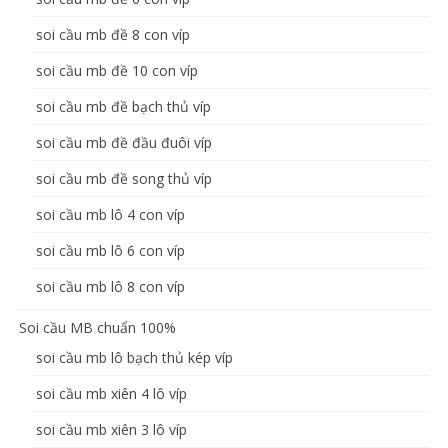
soi cầu mb đề 8 con víp
soi cầu mb đề 10 con víp
soi cầu mb đề bạch thủ víp
soi cầu mb đề đầu đuôi víp
soi cầu mb đề song thủ víp
soi cầu mb lô 4 con víp
soi cầu mb lô 6 con víp
soi cầu mb lô 8 con víp
Soi cầu MB chuẩn 100%
soi cầu mb lô bạch thủ kép víp
soi cầu mb xiên 4 lô víp
soi cầu mb xiên 3 lô víp