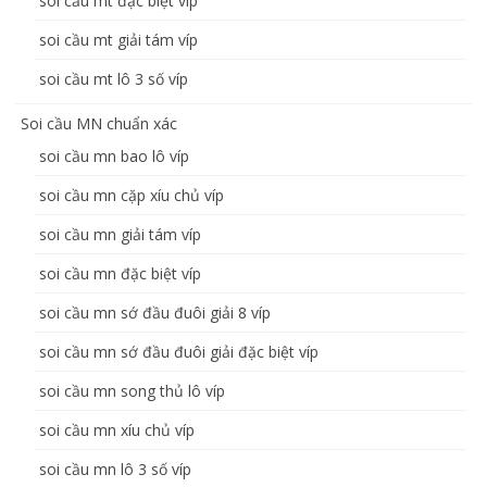
soi cầu mt đặc biệt víp
soi cầu mt giải tám víp
soi cầu mt lô 3 số víp
Soi cầu MN chuẩn xác
soi cầu mn bao lô víp
soi cầu mn cặp xíu chủ víp
soi cầu mn giải tám víp
soi cầu mn đặc biệt víp
soi cầu mn sớ đầu đuôi giải 8 víp
soi cầu mn sớ đầu đuôi giải đặc biệt víp
soi cầu mn song thủ lô víp
soi cầu mn xíu chủ víp
soi cầu mn lô 3 số víp