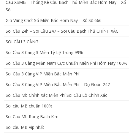
Cau XSMB – Thống Kê Cầu Bạch Thủ Miền Bắc Hôm Nay – Xổ
Số
Giờ Vàng Chốt Số Miền Bắc Hôm Nay – Xổ Số 666
Soi Cầu 24h – Soi Cầu 247 – Soi Cầu Bạch Thủ CHÍNH XÁC
SOI CẦU 3 CÀNG
Soi Cầu 3 Càng 3 Miền Tỷ Lệ Trúng 99%
Soi Cầu 3 Càng Miền Nam Cực Chuẩn Miễn Phí Hôm Nay 100%
Soi Cầu 3 Càng VIP Miền Bắc Miễn Phí
Soi Cầu 3 Càng VIP Miền Bắc Miễn Phí – Dự Đoán 247
Soi Cầu Mb Chính Xác Miễn Phí Soi Cầu Lô Chính Xác
Soi cầu MB chuẩn 100%
Soi Cau Mb Rong Bach Kim
Soi cầu MB Víp nhất