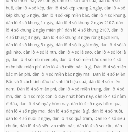
lô 4 số hôm nay về con gì
,
dàn lô 4 số hôm qua
,
dàn lô 4 số
huế
,
dàn lô 4 số kép
,
dàn lô 4 số kép khung 2 ngày
,
dàn lô 4 số
kép khung 5 ngày
,
dàn lô 4 số kép miền bắc
,
dàn lô 4 số khung
,
dàn lô 4 số khung 1 ngày
,
dàn lô 4 số khung 2 ngày 2107
,
dàn
lô 4 số khung 2 ngày miễn phí
,
dàn lô 4 số khung 2107
,
dàn lô
4 số khung 3 ngày
,
dàn lô 4 số khung 3 ngày rồng bạch kim
,
dàn lô 4 số khung 5 ngày
,
dàn lô 4 số là giải mấy
,
dàn lô 4 số là
giải nào
,
dàn lô 4 số là ntn
,
dàn lô 4 số là sao
,
dàn lô 4 số lót là
gì
,
dàn lô 4 số mb mien phi
,
dàn lô 4 số miền bắc dàn lô 4 số
miền bắc miễn phí
,
dàn lô 4 số miền bắc là gì
,
Dàn lô 4 số miền
bắc miễn phí
,
dàn lô 4 số miền bắc ngày mai
,
Dàn lô 4 số Miền
Bắc và 5 cách tính đầu tư sinh lời hiệu quả
,
dàn lô 4 số miền
nam
,
Dàn lô 4 số miền phí
,
dàn lô 4 số miền trung
,
dàn lô 4 số
mn
,
dàn lô 4 số một con lô duy nhất hôm nay
,
dàn lô 4 số nằm
ở đâu
,
dàn lô 4 số ngày hôm nay
,
dàn lô 4 số ngày hôm qua
,
dàn lô 4 số ngày mai
,
dàn lô 4 số nghĩa là gì
,
dàn lô 4 số nuôi
,
dàn lô 4 số nuôi 2 ngày
,
dàn lô 4 số quả trám
,
Dàn lô 4 số siêu
chuẩn
,
dàn lô 4 số siêu vip miền bắc
,
dàn lô 4 số soi cầu
,
dàn