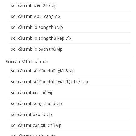
soi cầu mb xiên 2 lô víp
soi cầu mb víp 3 càng víp
soi cầu mb lô song thủ víp
soi cầu mb lô song thủ kép víp
soi cầu mb lô bạch thủ víp
Soi cầu MT chuẩn xác
soi cầu mt sớ đầu đuôi giải 8 víp
soi cầu mt sớ đầu đuôi giải đặc biệt víp
soi cầu mt xíu chủ víp
soi cầu mt song thủ lô víp
soi cầu mt bao lô víp
soi cầu mt cặp xíu chủ víp