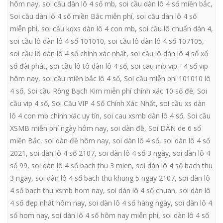
hôm nay
,
soi cầu dàn lô 4 số mb
,
soi cầu dàn lô 4 số miền bắc
,
Soi cầu dàn lô 4 số miền Bắc miễn phí
,
soi cầu dàn lô 4 số
miễn phí
,
soi cầu kqxs dàn lô 4 con mb
,
soi cầu lô chuẩn dàn 4
,
soi cầu lô dàn lô 4 số 101010
,
soi cầu lô dàn lô 4 số 107105
,
soi cầu lô dàn lô 4 số chính xác nhất
,
soi cầu lô dàn lô 4 số xổ
số đài phát
,
soi cầu lô tô dàn lô 4 số
,
soi cau mb vip - 4 số vip
hôm nay
,
soi cầu miền bắc lô 4 số
,
Soi cầu miễn phí 101010 lô
4 số
,
Soi cầu Rồng Bạch Kim miễn phí chính xác 10 số đề
,
Soi
cầu vip 4 số
,
Soi Cầu VIP 4 Số Chính Xác Nhất
,
soi cầu xs dàn
lô 4 con mb chính xác uy tín
,
soi cau xsmb dàn lô 4 số
,
Soi cầu
XSMB miễn phí ngày hôm nay
,
soi dàn đề
,
Soi DÀN de 6 số
miền Bắc
,
soi dàn đề hôm nay
,
soi dàn lô 4 số
,
soi dàn lô 4 số
2021
,
soi dàn lô 4 số 2107
,
soi dàn lô 4 số 3 ngày
,
soi dàn lô 4
số 99
,
soi dàn lô 4 số bach thu 3 mien
,
soi dàn lô 4 số bach thu
3 ngay
,
soi dàn lô 4 số bach thu khung 5 ngay 2107
,
soi dàn lô
4 số bach thu xsmb hom nay
,
soi dàn lô 4 số chuan
,
soi dàn lô
4 số đẹp nhất hôm nay
,
soi dàn lô 4 số hàng ngày
,
soi dàn lô 4
số hom nay
,
soi dàn lô 4 số hôm nay miễn phí
,
soi dàn lô 4 số