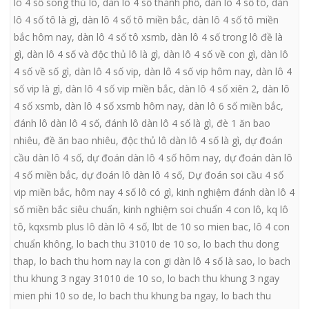
lô 4 số song thủ lô
,
dàn lô 4 số thành phố
,
dàn lô 4 số tô
,
dàn
lô 4 số tô là gì
,
dàn lô 4 số tô miền bắc
,
dàn lô 4 số tô miền
bắc hôm nay
,
dàn lô 4 số tô xsmb
,
dàn lô 4 số trong lô đề là
gì
,
dàn lô 4 số và độc thủ lô là gì
,
dàn lô 4 số về con gì
,
dàn lô
4 số về số gì
,
dàn lô 4 số vip
,
dàn lô 4 số vip hôm nay
,
dàn lô 4
số vip là gì
,
dàn lô 4 số vip miền bắc
,
dàn lô 4 số xiên 2
,
dàn lô
4 số xsmb
,
dàn lô 4 số xsmb hôm nay
,
dàn lô 6 số miền bắc
,
đánh lô dàn lô 4 số
,
đánh lô dàn lô 4 số là gì
,
đè 1 ăn bao
nhiêu
,
đề ăn bao nhiêu
,
độc thủ lô dàn lô 4 số là gì
,
dự đoán
cầu dàn lô 4 số
,
dự đoán dàn lô 4 số hôm nay
,
dự đoán dàn lô
4 số miền bắc
,
dự đoán lô dàn lô 4 số
,
Dự đoán soi cầu 4 số
vip miền bắc
,
hôm nay 4 số lô có gì
,
kinh nghiệm đánh dàn lô 4
số miền bắc siêu chuẩn
,
kinh nghiệm soi chuẩn 4 con lô
,
kq lô
tô
,
kqxsmb plus lô dàn lô 4 số
,
lbt de 10 so mien bac
,
lô 4 con
chuẩn không
,
lo bach thu 31010 de 10 so
,
lo bach thu dong
thap
,
lo bach thu hom nay la con gi dàn lô 4 số là sao
,
lo bach
thu khung 3 ngay 31010 de 10 so
,
lo bach thu khung 3 ngay
mien phi 10 so de
,
lo bach thu khung ba ngay
,
lo bach thu