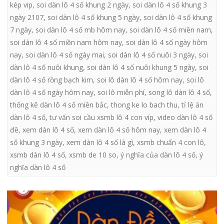
kép vip
,
soi dàn lô 4 số khung 2 ngày
,
soi dàn lô 4 số khung 3
ngày 2107
,
soi dàn lô 4 số khung 5 ngày
,
soi dàn lô 4 số khung
7 ngày
,
soi dàn lô 4 số mb hôm nay
,
soi dàn lô 4 số miền nam
,
soi dàn lô 4 số miền nam hôm nay
,
soi dàn lô 4 số ngày hôm
nay
,
soi dàn lô 4 số ngày mai
,
soi dàn lô 4 số nuôi 3 ngày
,
soi
dàn lô 4 số nuôi khung
,
soi dàn lô 4 số nuôi khung 5 ngày
,
soi
dàn lô 4 số rồng bạch kim
,
soi lô dàn lô 4 số hôm nay
,
soi lô
dàn lô 4 số ngày hôm nay
,
soi lô miễn phí
,
song lô dàn lô 4 số
,
thống kê dàn lô 4 số miền bắc
,
thong ke lo bach thu
,
tỉ lệ ăn
dàn lô 4 số
,
tư vấn soi cầu xsmb lô 4 con víp
,
video dàn lô 4 số
đề
,
xem dàn lô 4 số
,
xem dàn lô 4 số hôm nay
,
xem dàn lô 4
số khung 3 ngày
,
xem dàn lô 4 số là gì
,
xsmb chuẩn 4 con lô
,
xsmb dàn lô 4 số
,
xsmb de 10 so
,
ý nghĩa của dàn lô 4 số
,
ý
nghĩa dàn lô 4 số