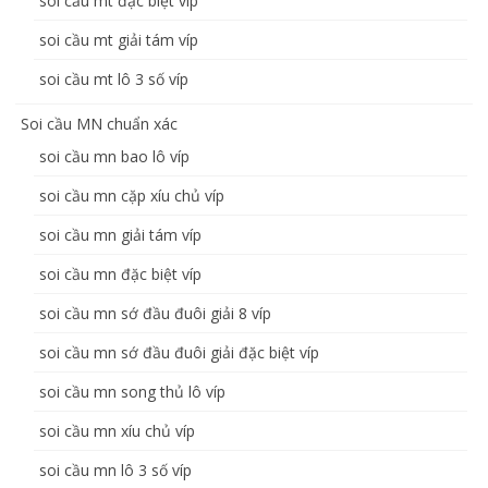
soi cầu mt đặc biệt víp
soi cầu mt giải tám víp
soi cầu mt lô 3 số víp
Soi cầu MN chuẩn xác
soi cầu mn bao lô víp
soi cầu mn cặp xíu chủ víp
soi cầu mn giải tám víp
soi cầu mn đặc biệt víp
soi cầu mn sớ đầu đuôi giải 8 víp
soi cầu mn sớ đầu đuôi giải đặc biệt víp
soi cầu mn song thủ lô víp
soi cầu mn xíu chủ víp
soi cầu mn lô 3 số víp