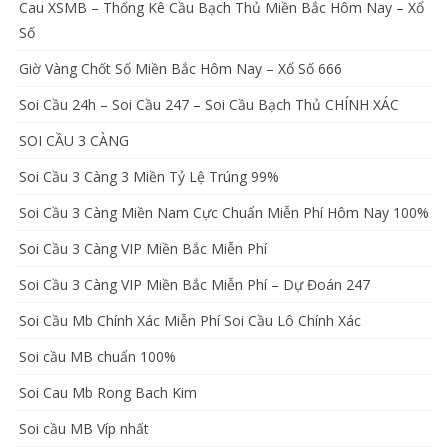
Cau XSMB – Thống Kê Cầu Bạch Thủ Miền Bắc Hôm Nay – Xổ
Số
Giờ Vàng Chốt Số Miền Bắc Hôm Nay – Xổ Số 666
Soi Cầu 24h – Soi Cầu 247 – Soi Cầu Bạch Thủ CHÍNH XÁC
SOI CẦU 3 CÀNG
Soi Cầu 3 Càng 3 Miền Tỷ Lệ Trúng 99%
Soi Cầu 3 Càng Miền Nam Cực Chuẩn Miễn Phí Hôm Nay 100%
Soi Cầu 3 Càng VIP Miền Bắc Miễn Phí
Soi Cầu 3 Càng VIP Miền Bắc Miễn Phí – Dự Đoán 247
Soi Cầu Mb Chính Xác Miễn Phí Soi Cầu Lô Chính Xác
Soi cầu MB chuẩn 100%
Soi Cau Mb Rong Bach Kim
Soi cầu MB Víp nhất