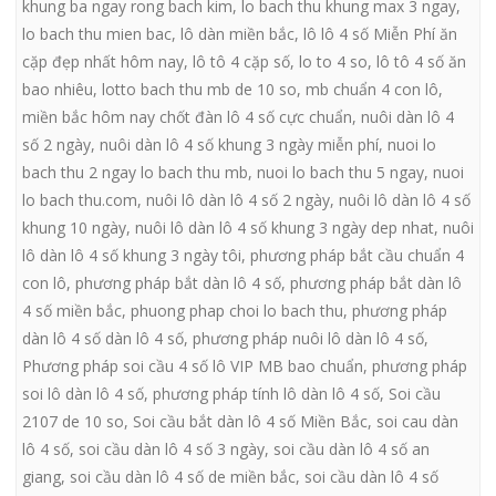
khung ba ngay rong bach kim
,
lo bach thu khung max 3 ngay
,
lo bach thu mien bac
,
lô dàn miền bắc
,
lô lô 4 số Miễn Phí ăn
cặp đẹp nhất hôm nay
,
lô tô 4 cặp số
,
lo to 4 so
,
lô tô 4 số ăn
bao nhiêu
,
lotto bach thu mb de 10 so
,
mb chuẩn 4 con lô
,
miền bắc hôm nay chốt đàn lô 4 số cực chuẩn
,
nuôi dàn lô 4
số 2 ngày
,
nuôi dàn lô 4 số khung 3 ngày miễn phí
,
nuoi lo
bach thu 2 ngay lo bach thu mb
,
nuoi lo bach thu 5 ngay
,
nuoi
lo bach thu.com
,
nuôi lô dàn lô 4 số 2 ngày
,
nuôi lô dàn lô 4 số
khung 10 ngày
,
nuôi lô dàn lô 4 số khung 3 ngày dep nhat
,
nuôi
lô dàn lô 4 số khung 3 ngày tôi
,
phương pháp bắt cầu chuẩn 4
con lô
,
phương pháp bắt dàn lô 4 số
,
phương pháp bắt dàn lô
4 số miền bắc
,
phuong phap choi lo bach thu
,
phương pháp
dàn lô 4 số dàn lô 4 số
,
phương pháp nuôi lô dàn lô 4 số
,
Phương pháp soi cầu 4 số lô VIP MB bao chuẩn
,
phương pháp
soi lô dàn lô 4 số
,
phương pháp tính lô dàn lô 4 số
,
Soi cầu
2107 de 10 so
,
Soi cầu bắt dàn lô 4 số Miền Bắc
,
soi cau dàn
lô 4 số
,
soi cầu dàn lô 4 số 3 ngày
,
soi cầu dàn lô 4 số an
giang
,
soi cầu dàn lô 4 số de miền bắc
,
soi cầu dàn lô 4 số