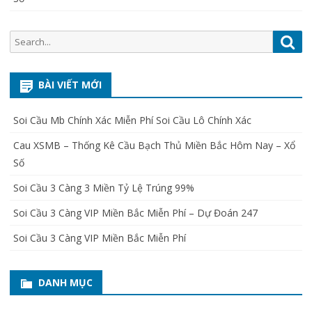
Search
Sea
for:
BÀI VIẾT MỚI
Soi Cầu Mb Chính Xác Miễn Phí Soi Cầu Lô Chính Xác
Cau XSMB – Thống Kê Cầu Bạch Thủ Miền Bắc Hôm Nay – Xổ
Số
Soi Cầu 3 Càng 3 Miền Tỷ Lệ Trúng 99%
Soi Cầu 3 Càng VIP Miền Bắc Miễn Phí – Dự Đoán 247
Soi Cầu 3 Càng VIP Miền Bắc Miễn Phí
DANH MỤC