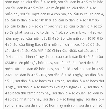
hôm nay
,
soi cầu dàn lô 4 số mb
,
soi cầu dàn lô 4 số miền bắc
,
Soi cầu dàn lô 4 số miền Bắc miễn phí
,
soi cầu dàn lô 4 số
miễn phí
,
soi cầu kqxs dàn lô 4 con mb
,
soi cầu lô chuẩn dàn 4
,
soi cầu lô dàn lô 4 số 101010
,
soi cầu lô dàn lô 4 số 107105
,
soi cầu lô dàn lô 4 số chính xác nhất
,
soi cầu lô dàn lô 4 số xổ
số đài phát
,
soi cầu lô tô dàn lô 4 số
,
soi cau mb vip - 4 số vip
hôm nay
,
soi cầu miền bắc lô 4 số
,
Soi cầu miễn phí 101010 lô
4 số
,
Soi cầu Rồng Bạch Kim miễn phí chính xác 10 số đề
,
Soi
cầu vip 4 số
,
Soi Cầu VIP 4 Số Chính Xác Nhất
,
soi cầu xs dàn
lô 4 con mb chính xác uy tín
,
soi cau xsmb dàn lô 4 số
,
Soi cầu
XSMB miễn phí ngày hôm nay
,
soi dàn đề
,
Soi DÀN de 6 số
miền Bắc
,
soi dàn đề hôm nay
,
soi dàn lô 4 số
,
soi dàn lô 4 số
2021
,
soi dàn lô 4 số 2107
,
soi dàn lô 4 số 3 ngày
,
soi dàn lô 4
số 99
,
soi dàn lô 4 số bach thu 3 mien
,
soi dàn lô 4 số bach thu
3 ngay
,
soi dàn lô 4 số bach thu khung 5 ngay 2107
,
soi dàn lô
4 số bach thu xsmb hom nay
,
soi dàn lô 4 số chuan
,
soi dàn lô
4 số đẹp nhất hôm nay
,
soi dàn lô 4 số hàng ngày
,
soi dàn lô 4
số hom nay
,
soi dàn lô 4 số hôm nay miễn phí
,
soi dàn lô 4 số