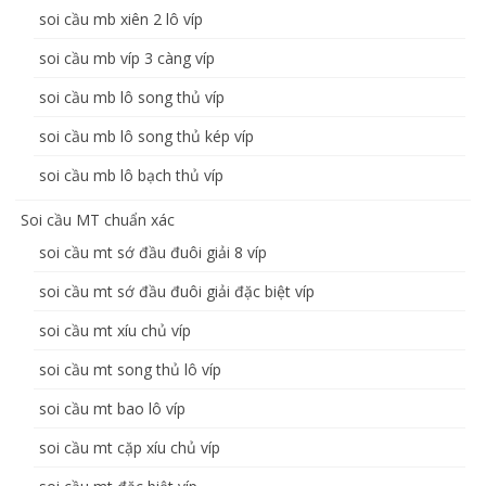
soi cầu mb xiên 2 lô víp
soi cầu mb víp 3 càng víp
soi cầu mb lô song thủ víp
soi cầu mb lô song thủ kép víp
soi cầu mb lô bạch thủ víp
Soi cầu MT chuẩn xác
soi cầu mt sớ đầu đuôi giải 8 víp
soi cầu mt sớ đầu đuôi giải đặc biệt víp
soi cầu mt xíu chủ víp
soi cầu mt song thủ lô víp
soi cầu mt bao lô víp
soi cầu mt cặp xíu chủ víp