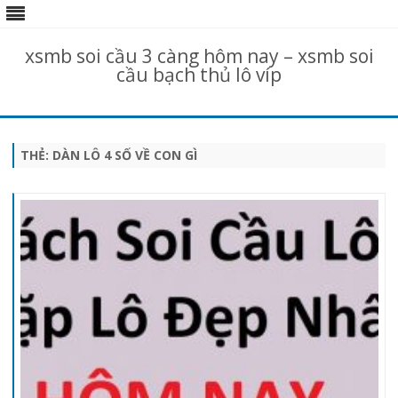
xsmb soi cầu 3 càng hôm nay – xsmb soi
cầu bạch thủ lô víp
Skip
to
content
THẺ:
DÀN LÔ 4 SỐ VỀ CON GÌ