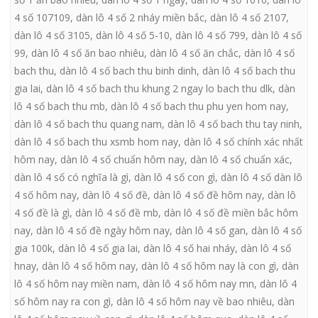
4 số 107109
,
dàn lô 4 số 2 nháy miền bắc
,
dàn lô 4 số 2107
,
dàn lô 4 số 3105
,
dàn lô 4 số 5-10
,
dàn lô 4 số 799
,
dàn lô 4 số
99
,
dàn lô 4 số ăn bao nhiêu
,
dàn lô 4 số ăn chắc
,
dàn lô 4 số
bach thu
,
dàn lô 4 số bach thu binh dinh
,
dàn lô 4 số bach thu
gia lai
,
dàn lô 4 số bach thu khung 2 ngay lo bach thu dlk
,
dàn
lô 4 số bach thu mb
,
dàn lô 4 số bach thu phu yen hom nay
,
dàn lô 4 số bach thu quang nam
,
dàn lô 4 số bach thu tay ninh
,
dàn lô 4 số bach thu xsmb hom nay
,
dàn lô 4 số chính xác nhất
hôm nay
,
dàn lô 4 số chuẩn hôm nay
,
dàn lô 4 số chuẩn xác
,
dàn lô 4 số có nghĩa là gì
,
dàn lô 4 số con gì
,
dàn lô 4 số dàn lô
4 số hôm nay
,
dàn lô 4 số đề
,
dàn lô 4 số đề hôm nay
,
dàn lô
4 số đề là gì
,
dàn lô 4 số đề mb
,
dàn lô 4 số đề miền bắc hôm
nay
,
dàn lô 4 số đề ngày hôm nay
,
dàn lô 4 số gan
,
dàn lô 4 số
gia 100k
,
dàn lô 4 số gia lai
,
dàn lô 4 số hai nháy
,
dàn lô 4 số
hnay
,
dàn lô 4 số hôm nay
,
dàn lô 4 số hôm nay là con gì
,
dàn
lô 4 số hôm nay miền nam
,
dàn lô 4 số hôm nay mn
,
dàn lô 4
số hôm nay ra con gì
,
dàn lô 4 số hôm nay về bao nhiêu
,
dàn