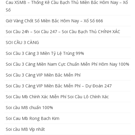
Cau XSMB – Thống Kê Cầu Bạch Thủ Miền Bắc Hôm Nay – Xổ
Số
Giờ Vàng Chốt Số Miền Bắc Hôm Nay – Xổ Số 666
Soi Cầu 24h – Soi Cầu 247 – Soi Cầu Bạch Thủ CHÍNH XÁC
SOI CẦU 3 CÀNG
Soi Cầu 3 Càng 3 Miền Tỷ Lệ Trúng 99%
Soi Cầu 3 Càng Miền Nam Cực Chuẩn Miễn Phí Hôm Nay 100%
Soi Cầu 3 Càng VIP Miền Bắc Miễn Phí
Soi Cầu 3 Càng VIP Miền Bắc Miễn Phí – Dự Đoán 247
Soi Cầu Mb Chính Xác Miễn Phí Soi Cầu Lô Chính Xác
Soi cầu MB chuẩn 100%
Soi Cau Mb Rong Bach Kim
Soi cầu MB Víp nhất