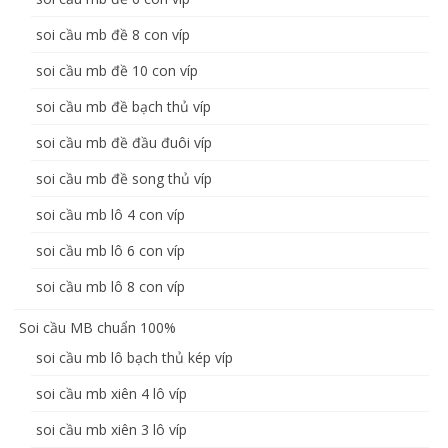
soi cầu mb đề 8 con víp
soi cầu mb đề 10 con víp
soi cầu mb đề bạch thủ víp
soi cầu mb đề đầu đuôi víp
soi cầu mb đề song thủ víp
soi cầu mb lô 4 con víp
soi cầu mb lô 6 con víp
soi cầu mb lô 8 con víp
Soi cầu MB chuẩn 100%
soi cầu mb lô bạch thủ kép víp
soi cầu mb xiên 4 lô víp
soi cầu mb xiên 3 lô víp