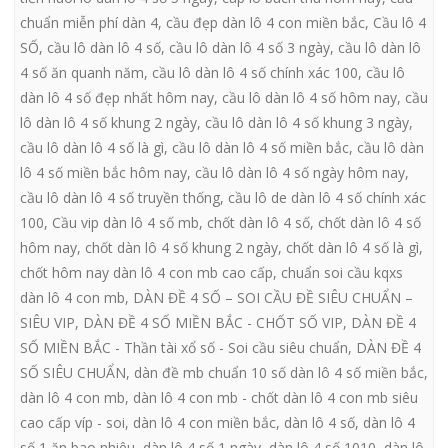
chuẩn miễn phí dàn 4
,
cầu đẹp dàn lô 4 con miền bắc
,
Cầu lô 4
SỐ
,
cầu lô dàn lô 4 số
,
cầu lô dàn lô 4 số 3 ngày
,
cầu lô dàn lô
4 số ăn quanh năm
,
cầu lô dàn lô 4 số chính xác 100
,
cầu lô
dàn lô 4 số đẹp nhất hôm nay
,
cầu lô dàn lô 4 số hôm nay
,
cầu
lô dàn lô 4 số khung 2 ngày
,
cầu lô dàn lô 4 số khung 3 ngày
,
cầu lô dàn lô 4 số là gì
,
cầu lô dàn lô 4 số miền bắc
,
cầu lô dàn
lô 4 số miền bắc hôm nay
,
cầu lô dàn lô 4 số ngày hôm nay
,
cầu lô dàn lô 4 số truyền thống
,
cầu lô de dàn lô 4 số chính xác
100
,
Cầu vip dàn lô 4 số mb
,
chốt dàn lô 4 số
,
chốt dàn lô 4 số
hôm nay
,
chốt dàn lô 4 số khung 2 ngày
,
chốt dàn lô 4 số là gì
,
chốt hôm nay dàn lô 4 con mb cao cấp
,
chuẩn soi cầu kqxs
dàn lô 4 con mb
,
DÀN ĐỀ 4 SỐ – SOI CẦU ĐỀ SIÊU CHUẨN –
SIÊU VIP
,
DÀN ĐỀ 4 SỐ MIỀN BẮC - CHỐT SỐ VIP
,
DÀN ĐỀ 4
SỐ MIỀN BẮC - Thần tài xổ số - Soi cầu siêu chuẩn
,
DÀN ĐỀ 4
SỐ SIÊU CHUẨN
,
dàn đề mb chuẩn 10 số dàn lô 4 số miền bắc
,
dàn lô 4 con mb
,
dàn lô 4 con mb - chốt dàn lô 4 con mb siêu
cao cấp víp - soi
,
dàn lô 4 con miền bắc
,
dàn lô 4 số
,
dàn lô 4
số 1 ăn bao nhiêu
,
dàn lô 4 số 1 ngày
,
dàn lô 4 số 1010
,
dàn lô