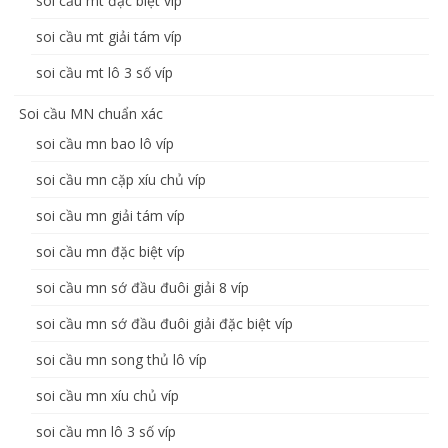
soi cầu mt đặc biệt víp
soi cầu mt giải tám víp
soi cầu mt lô 3 số víp
Soi cầu MN chuẩn xác
soi cầu mn bao lô víp
soi cầu mn cặp xíu chủ víp
soi cầu mn giải tám víp
soi cầu mn đặc biệt víp
soi cầu mn sớ đầu đuôi giải 8 víp
soi cầu mn sớ đầu đuôi giải đặc biệt víp
soi cầu mn song thủ lô víp
soi cầu mn xíu chủ víp
soi cầu mn lô 3 số víp