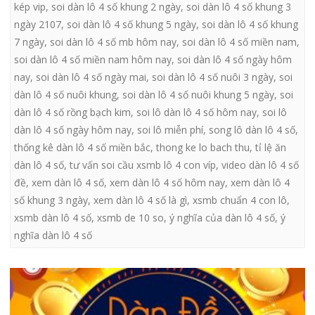
kép vip
,
soi dàn lô 4 số khung 2 ngày
,
soi dàn lô 4 số khung 3
ngày 2107
,
soi dàn lô 4 số khung 5 ngày
,
soi dàn lô 4 số khung
7 ngày
,
soi dàn lô 4 số mb hôm nay
,
soi dàn lô 4 số miền nam
,
soi dàn lô 4 số miền nam hôm nay
,
soi dàn lô 4 số ngày hôm
nay
,
soi dàn lô 4 số ngày mai
,
soi dàn lô 4 số nuôi 3 ngày
,
soi
dàn lô 4 số nuôi khung
,
soi dàn lô 4 số nuôi khung 5 ngày
,
soi
dàn lô 4 số rồng bạch kim
,
soi lô dàn lô 4 số hôm nay
,
soi lô
dàn lô 4 số ngày hôm nay
,
soi lô miễn phí
,
song lô dàn lô 4 số
,
thống kê dàn lô 4 số miền bắc
,
thong ke lo bach thu
,
tỉ lệ ăn
dàn lô 4 số
,
tư vấn soi cầu xsmb lô 4 con víp
,
video dàn lô 4 số
đề
,
xem dàn lô 4 số
,
xem dàn lô 4 số hôm nay
,
xem dàn lô 4
số khung 3 ngày
,
xem dàn lô 4 số là gì
,
xsmb chuẩn 4 con lô
,
xsmb dàn lô 4 số
,
xsmb de 10 so
,
ý nghĩa của dàn lô 4 số
,
ý
nghĩa dàn lô 4 số