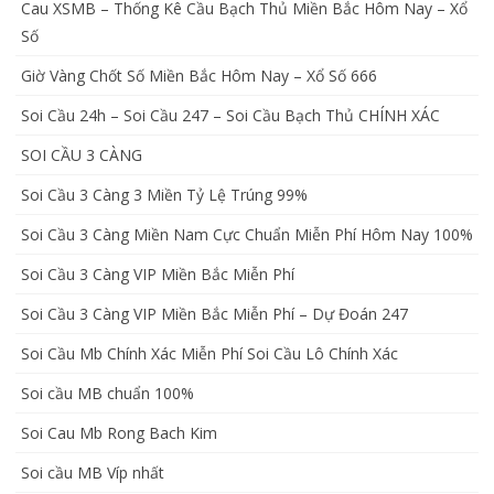
Cau XSMB – Thống Kê Cầu Bạch Thủ Miền Bắc Hôm Nay – Xổ
Số
Giờ Vàng Chốt Số Miền Bắc Hôm Nay – Xổ Số 666
Soi Cầu 24h – Soi Cầu 247 – Soi Cầu Bạch Thủ CHÍNH XÁC
SOI CẦU 3 CÀNG
Soi Cầu 3 Càng 3 Miền Tỷ Lệ Trúng 99%
Soi Cầu 3 Càng Miền Nam Cực Chuẩn Miễn Phí Hôm Nay 100%
Soi Cầu 3 Càng VIP Miền Bắc Miễn Phí
Soi Cầu 3 Càng VIP Miền Bắc Miễn Phí – Dự Đoán 247
Soi Cầu Mb Chính Xác Miễn Phí Soi Cầu Lô Chính Xác
Soi cầu MB chuẩn 100%
Soi Cau Mb Rong Bach Kim
Soi cầu MB Víp nhất