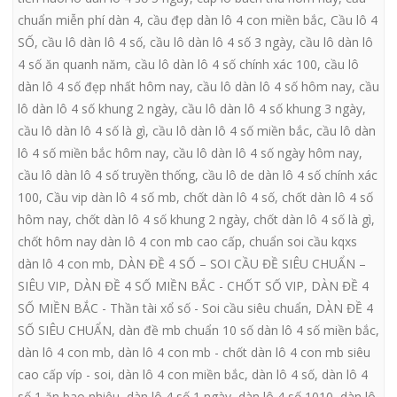
chuẩn miễn phí dàn 4
,
cầu đẹp dàn lô 4 con miền bắc
,
Cầu lô 4
SỐ
,
cầu lô dàn lô 4 số
,
cầu lô dàn lô 4 số 3 ngày
,
cầu lô dàn lô
4 số ăn quanh năm
,
cầu lô dàn lô 4 số chính xác 100
,
cầu lô
dàn lô 4 số đẹp nhất hôm nay
,
cầu lô dàn lô 4 số hôm nay
,
cầu
lô dàn lô 4 số khung 2 ngày
,
cầu lô dàn lô 4 số khung 3 ngày
,
cầu lô dàn lô 4 số là gì
,
cầu lô dàn lô 4 số miền bắc
,
cầu lô dàn
lô 4 số miền bắc hôm nay
,
cầu lô dàn lô 4 số ngày hôm nay
,
cầu lô dàn lô 4 số truyền thống
,
cầu lô de dàn lô 4 số chính xác
100
,
Cầu vip dàn lô 4 số mb
,
chốt dàn lô 4 số
,
chốt dàn lô 4 số
hôm nay
,
chốt dàn lô 4 số khung 2 ngày
,
chốt dàn lô 4 số là gì
,
chốt hôm nay dàn lô 4 con mb cao cấp
,
chuẩn soi cầu kqxs
dàn lô 4 con mb
,
DÀN ĐỀ 4 SỐ – SOI CẦU ĐỀ SIÊU CHUẨN –
SIÊU VIP
,
DÀN ĐỀ 4 SỐ MIỀN BẮC - CHỐT SỐ VIP
,
DÀN ĐỀ 4
SỐ MIỀN BẮC - Thần tài xổ số - Soi cầu siêu chuẩn
,
DÀN ĐỀ 4
SỐ SIÊU CHUẨN
,
dàn đề mb chuẩn 10 số dàn lô 4 số miền bắc
,
dàn lô 4 con mb
,
dàn lô 4 con mb - chốt dàn lô 4 con mb siêu
cao cấp víp - soi
,
dàn lô 4 con miền bắc
,
dàn lô 4 số
,
dàn lô 4
số 1 ăn bao nhiêu
,
dàn lô 4 số 1 ngày
,
dàn lô 4 số 1010
,
dàn lô