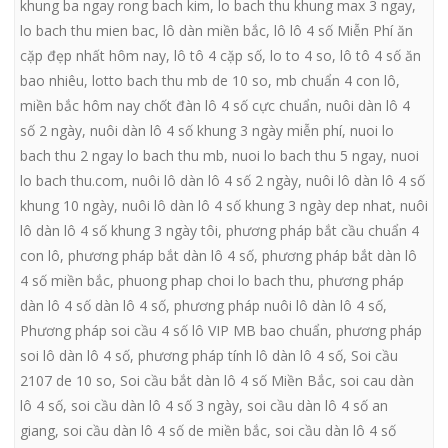
khung ba ngay rong bach kim
,
lo bach thu khung max 3 ngay
,
lo bach thu mien bac
,
lô dàn miền bắc
,
lô lô 4 số Miễn Phí ăn
cặp đẹp nhất hôm nay
,
lô tô 4 cặp số
,
lo to 4 so
,
lô tô 4 số ăn
bao nhiêu
,
lotto bach thu mb de 10 so
,
mb chuẩn 4 con lô
,
miền bắc hôm nay chốt đàn lô 4 số cực chuẩn
,
nuôi dàn lô 4
số 2 ngày
,
nuôi dàn lô 4 số khung 3 ngày miễn phí
,
nuoi lo
bach thu 2 ngay lo bach thu mb
,
nuoi lo bach thu 5 ngay
,
nuoi
lo bach thu.com
,
nuôi lô dàn lô 4 số 2 ngày
,
nuôi lô dàn lô 4 số
khung 10 ngày
,
nuôi lô dàn lô 4 số khung 3 ngày dep nhat
,
nuôi
lô dàn lô 4 số khung 3 ngày tôi
,
phương pháp bắt cầu chuẩn 4
con lô
,
phương pháp bắt dàn lô 4 số
,
phương pháp bắt dàn lô
4 số miền bắc
,
phuong phap choi lo bach thu
,
phương pháp
dàn lô 4 số dàn lô 4 số
,
phương pháp nuôi lô dàn lô 4 số
,
Phương pháp soi cầu 4 số lô VIP MB bao chuẩn
,
phương pháp
soi lô dàn lô 4 số
,
phương pháp tính lô dàn lô 4 số
,
Soi cầu
2107 de 10 so
,
Soi cầu bắt dàn lô 4 số Miền Bắc
,
soi cau dàn
lô 4 số
,
soi cầu dàn lô 4 số 3 ngày
,
soi cầu dàn lô 4 số an
giang
,
soi cầu dàn lô 4 số de miền bắc
,
soi cầu dàn lô 4 số