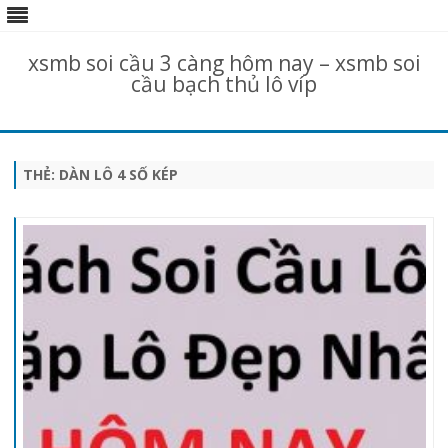
xsmb soi cầu 3 càng hôm nay – xsmb soi
cầu bạch thủ lô víp
Skip
to
content
THẺ:
DÀN LÔ 4 SỐ KÉP