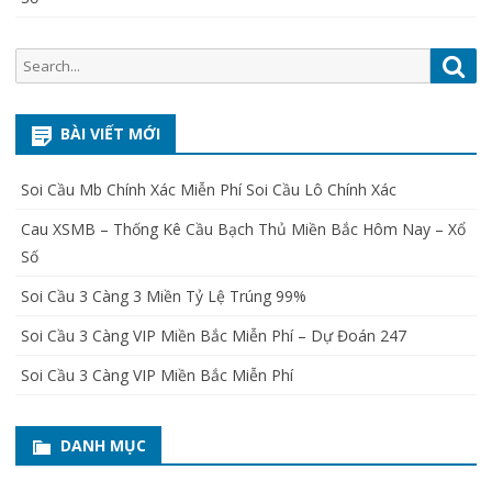
Search
Sea
for:
BÀI VIẾT MỚI
Soi Cầu Mb Chính Xác Miễn Phí Soi Cầu Lô Chính Xác
Cau XSMB – Thống Kê Cầu Bạch Thủ Miền Bắc Hôm Nay – Xổ
Số
Soi Cầu 3 Càng 3 Miền Tỷ Lệ Trúng 99%
Soi Cầu 3 Càng VIP Miền Bắc Miễn Phí – Dự Đoán 247
Soi Cầu 3 Càng VIP Miền Bắc Miễn Phí
DANH MỤC