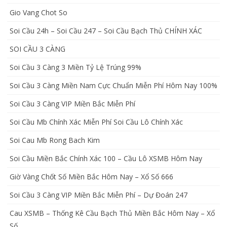
Gio Vang Chot So
Soi Cầu 24h – Soi Cầu 247 – Soi Cầu Bạch Thủ CHÍNH XÁC
SOI CẦU 3 CÀNG
Soi Cầu 3 Càng 3 Miền Tỷ Lệ Trúng 99%
Soi Cầu 3 Càng Miền Nam Cực Chuẩn Miễn Phí Hôm Nay 100%
Soi Cầu 3 Càng VIP Miền Bắc Miễn Phí
Soi Cầu Mb Chính Xác Miễn Phí Soi Cầu Lô Chính Xác
Soi Cau Mb Rong Bach Kim
Soi Cầu Miền Bắc Chính Xác 100 – Cầu Lô XSMB Hôm Nay
Giờ Vàng Chốt Số Miền Bắc Hôm Nay – Xổ Số 666
Soi Cầu 3 Càng VIP Miền Bắc Miễn Phí – Dự Đoán 247
Cau XSMB – Thống Kê Cầu Bạch Thủ Miền Bắc Hôm Nay – Xổ
Số