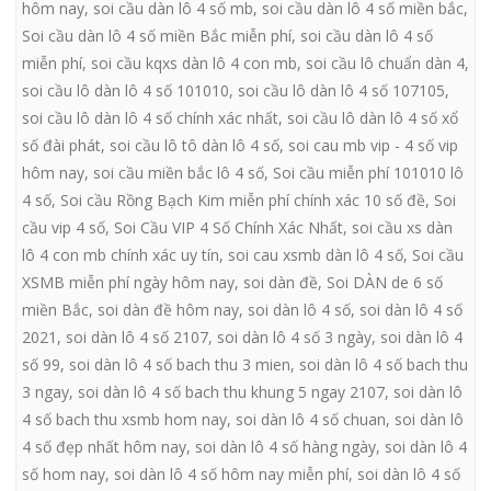
hôm nay
,
soi cầu dàn lô 4 số mb
,
soi cầu dàn lô 4 số miền bắc
,
Soi cầu dàn lô 4 số miền Bắc miễn phí
,
soi cầu dàn lô 4 số
miễn phí
,
soi cầu kqxs dàn lô 4 con mb
,
soi cầu lô chuẩn dàn 4
,
soi cầu lô dàn lô 4 số 101010
,
soi cầu lô dàn lô 4 số 107105
,
soi cầu lô dàn lô 4 số chính xác nhất
,
soi cầu lô dàn lô 4 số xổ
số đài phát
,
soi cầu lô tô dàn lô 4 số
,
soi cau mb vip - 4 số vip
hôm nay
,
soi cầu miền bắc lô 4 số
,
Soi cầu miễn phí 101010 lô
4 số
,
Soi cầu Rồng Bạch Kim miễn phí chính xác 10 số đề
,
Soi
cầu vip 4 số
,
Soi Cầu VIP 4 Số Chính Xác Nhất
,
soi cầu xs dàn
lô 4 con mb chính xác uy tín
,
soi cau xsmb dàn lô 4 số
,
Soi cầu
XSMB miễn phí ngày hôm nay
,
soi dàn đề
,
Soi DÀN de 6 số
miền Bắc
,
soi dàn đề hôm nay
,
soi dàn lô 4 số
,
soi dàn lô 4 số
2021
,
soi dàn lô 4 số 2107
,
soi dàn lô 4 số 3 ngày
,
soi dàn lô 4
số 99
,
soi dàn lô 4 số bach thu 3 mien
,
soi dàn lô 4 số bach thu
3 ngay
,
soi dàn lô 4 số bach thu khung 5 ngay 2107
,
soi dàn lô
4 số bach thu xsmb hom nay
,
soi dàn lô 4 số chuan
,
soi dàn lô
4 số đẹp nhất hôm nay
,
soi dàn lô 4 số hàng ngày
,
soi dàn lô 4
số hom nay
,
soi dàn lô 4 số hôm nay miễn phí
,
soi dàn lô 4 số