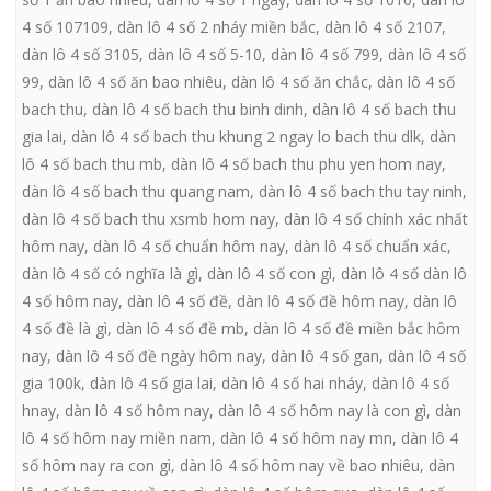
4 số 107109
,
dàn lô 4 số 2 nháy miền bắc
,
dàn lô 4 số 2107
,
dàn lô 4 số 3105
,
dàn lô 4 số 5-10
,
dàn lô 4 số 799
,
dàn lô 4 số
99
,
dàn lô 4 số ăn bao nhiêu
,
dàn lô 4 số ăn chắc
,
dàn lô 4 số
bach thu
,
dàn lô 4 số bach thu binh dinh
,
dàn lô 4 số bach thu
gia lai
,
dàn lô 4 số bach thu khung 2 ngay lo bach thu dlk
,
dàn
lô 4 số bach thu mb
,
dàn lô 4 số bach thu phu yen hom nay
,
dàn lô 4 số bach thu quang nam
,
dàn lô 4 số bach thu tay ninh
,
dàn lô 4 số bach thu xsmb hom nay
,
dàn lô 4 số chính xác nhất
hôm nay
,
dàn lô 4 số chuẩn hôm nay
,
dàn lô 4 số chuẩn xác
,
dàn lô 4 số có nghĩa là gì
,
dàn lô 4 số con gì
,
dàn lô 4 số dàn lô
4 số hôm nay
,
dàn lô 4 số đề
,
dàn lô 4 số đề hôm nay
,
dàn lô
4 số đề là gì
,
dàn lô 4 số đề mb
,
dàn lô 4 số đề miền bắc hôm
nay
,
dàn lô 4 số đề ngày hôm nay
,
dàn lô 4 số gan
,
dàn lô 4 số
gia 100k
,
dàn lô 4 số gia lai
,
dàn lô 4 số hai nháy
,
dàn lô 4 số
hnay
,
dàn lô 4 số hôm nay
,
dàn lô 4 số hôm nay là con gì
,
dàn
lô 4 số hôm nay miền nam
,
dàn lô 4 số hôm nay mn
,
dàn lô 4
số hôm nay ra con gì
,
dàn lô 4 số hôm nay về bao nhiêu
,
dàn