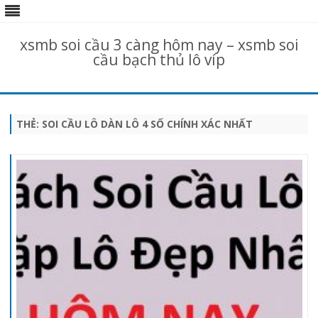
xsmb soi cầu 3 càng hôm nay – xsmb soi
cầu bạch thủ lô víp
Skip
to
content
THẺ:
SOI CẦU LÔ DÀN LÔ 4 SỐ CHÍNH XÁC NHẤT