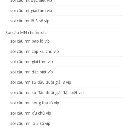
soi cầu mt đặc biệt víp
soi cầu mt giải tám víp
soi cầu mt lô 3 số víp
Soi cầu MN chuẩn xác
soi cầu mn bao lô víp
soi cầu mn cặp xíu chủ víp
soi cầu mn giải tám víp
soi cầu mn đặc biệt víp
soi cầu mn sớ đầu đuôi giải 8 víp
soi cầu mn sớ đầu đuôi giải đặc biệt víp
soi cầu mn song thủ lô víp
soi cầu mn xíu chủ víp
soi cầu mn lô 3 số víp