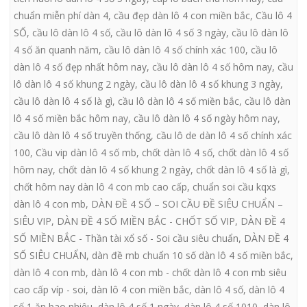
chuẩn miễn phí dàn 4
,
cầu đẹp dàn lô 4 con miền bắc
,
Cầu lô 4
SỐ
,
cầu lô dàn lô 4 số
,
cầu lô dàn lô 4 số 3 ngày
,
cầu lô dàn lô
4 số ăn quanh năm
,
cầu lô dàn lô 4 số chính xác 100
,
cầu lô
dàn lô 4 số đẹp nhất hôm nay
,
cầu lô dàn lô 4 số hôm nay
,
cầu
lô dàn lô 4 số khung 2 ngày
,
cầu lô dàn lô 4 số khung 3 ngày
,
cầu lô dàn lô 4 số là gì
,
cầu lô dàn lô 4 số miền bắc
,
cầu lô dàn
lô 4 số miền bắc hôm nay
,
cầu lô dàn lô 4 số ngày hôm nay
,
cầu lô dàn lô 4 số truyền thống
,
cầu lô de dàn lô 4 số chính xác
100
,
Cầu vip dàn lô 4 số mb
,
chốt dàn lô 4 số
,
chốt dàn lô 4 số
hôm nay
,
chốt dàn lô 4 số khung 2 ngày
,
chốt dàn lô 4 số là gì
,
chốt hôm nay dàn lô 4 con mb cao cấp
,
chuẩn soi cầu kqxs
dàn lô 4 con mb
,
DÀN ĐỀ 4 SỐ – SOI CẦU ĐỀ SIÊU CHUẨN –
SIÊU VIP
,
DÀN ĐỀ 4 SỐ MIỀN BẮC - CHỐT SỐ VIP
,
DÀN ĐỀ 4
SỐ MIỀN BẮC - Thần tài xổ số - Soi cầu siêu chuẩn
,
DÀN ĐỀ 4
SỐ SIÊU CHUẨN
,
dàn đề mb chuẩn 10 số dàn lô 4 số miền bắc
,
dàn lô 4 con mb
,
dàn lô 4 con mb - chốt dàn lô 4 con mb siêu
cao cấp víp - soi
,
dàn lô 4 con miền bắc
,
dàn lô 4 số
,
dàn lô 4
số 1 ăn bao nhiêu
,
dàn lô 4 số 1 ngày
,
dàn lô 4 số 1010
,
dàn lô