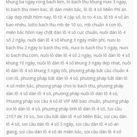
khung ba ngay rong bach kim
,
lo bach thu khung max 3 ngay
,
lo bach thu mien bac
,
lô dàn miền bắc
,
lô lô 4 số Miễn Phí ăn
cặp đẹp nhất hôm nay
,
lô tô 4 cặp số
,
lo to 4 so
,
lô tô 4 số ăn
bao nhiêu
,
lotto bach thu mb de 10 so
,
mb chuẩn 4 con lô
,
miền bắc hôm nay chốt đàn lô 4 số cực chuẩn
,
nuôi dàn lô 4
số 2 ngày
,
nuôi dàn lô 4 số khung 3 ngày miễn phí
,
nuoi lo
bach thu 2 ngay lo bach thu mb
,
nuoi lo bach thu 5 ngay
,
nuoi
lo bach thu.com
,
nuôi lô dàn lô 4 số 2 ngày
,
nuôi lô dàn lô 4 số
khung 10 ngày
,
nuôi lô dàn lô 4 số khung 3 ngày dep nhat
,
nuôi
lô dàn lô 4 số khung 3 ngày tôi
,
phương pháp bắt cầu chuẩn 4
con lô
,
phương pháp bắt dàn lô 4 số
,
phương pháp bắt dàn lô
4 số miền bắc
,
phuong phap choi lo bach thu
,
phương pháp
dàn lô 4 số dàn lô 4 số
,
phương pháp nuôi lô dàn lô 4 số
,
Phương pháp soi cầu 4 số lô VIP MB bao chuẩn
,
phương pháp
soi lô dàn lô 4 số
,
phương pháp tính lô dàn lô 4 số
,
Soi cầu
2107 de 10 so
,
Soi cầu bắt dàn lô 4 số Miền Bắc
,
soi cau dàn
lô 4 số
,
soi cầu dàn lô 4 số 3 ngày
,
soi cầu dàn lô 4 số an
giang
,
soi cầu dàn lô 4 số de miền bắc
,
soi cầu dàn lô 4 số