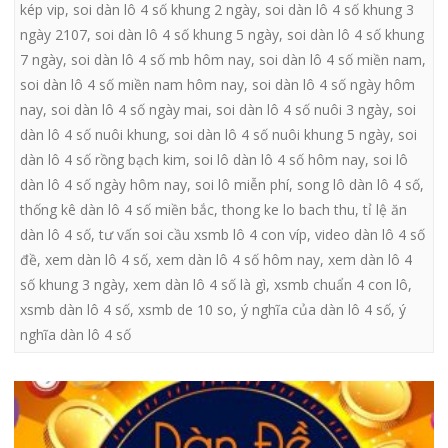
kép vip
,
soi dàn lô 4 số khung 2 ngày
,
soi dàn lô 4 số khung 3
ngày 2107
,
soi dàn lô 4 số khung 5 ngày
,
soi dàn lô 4 số khung
7 ngày
,
soi dàn lô 4 số mb hôm nay
,
soi dàn lô 4 số miền nam
,
soi dàn lô 4 số miền nam hôm nay
,
soi dàn lô 4 số ngày hôm
nay
,
soi dàn lô 4 số ngày mai
,
soi dàn lô 4 số nuôi 3 ngày
,
soi
dàn lô 4 số nuôi khung
,
soi dàn lô 4 số nuôi khung 5 ngày
,
soi
dàn lô 4 số rồng bạch kim
,
soi lô dàn lô 4 số hôm nay
,
soi lô
dàn lô 4 số ngày hôm nay
,
soi lô miễn phí
,
song lô dàn lô 4 số
,
thống kê dàn lô 4 số miền bắc
,
thong ke lo bach thu
,
tỉ lệ ăn
dàn lô 4 số
,
tư vấn soi cầu xsmb lô 4 con víp
,
video dàn lô 4 số
đề
,
xem dàn lô 4 số
,
xem dàn lô 4 số hôm nay
,
xem dàn lô 4
số khung 3 ngày
,
xem dàn lô 4 số là gì
,
xsmb chuẩn 4 con lô
,
xsmb dàn lô 4 số
,
xsmb de 10 so
,
ý nghĩa của dàn lô 4 số
,
ý
nghĩa dàn lô 4 số