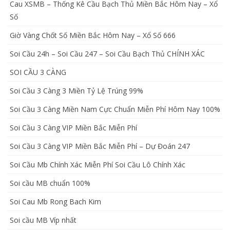
Cau XSMB – Thống Kê Cầu Bạch Thủ Miền Bắc Hôm Nay – Xổ
Số
Giờ Vàng Chốt Số Miền Bắc Hôm Nay – Xổ Số 666
Soi Cầu 24h – Soi Cầu 247 – Soi Cầu Bạch Thủ CHÍNH XÁC
SOI CẦU 3 CÀNG
Soi Cầu 3 Càng 3 Miền Tỷ Lệ Trúng 99%
Soi Cầu 3 Càng Miền Nam Cực Chuẩn Miễn Phí Hôm Nay 100%
Soi Cầu 3 Càng VIP Miền Bắc Miễn Phí
Soi Cầu 3 Càng VIP Miền Bắc Miễn Phí – Dự Đoán 247
Soi Cầu Mb Chính Xác Miễn Phí Soi Cầu Lô Chính Xác
Soi cầu MB chuẩn 100%
Soi Cau Mb Rong Bach Kim
Soi cầu MB Víp nhất