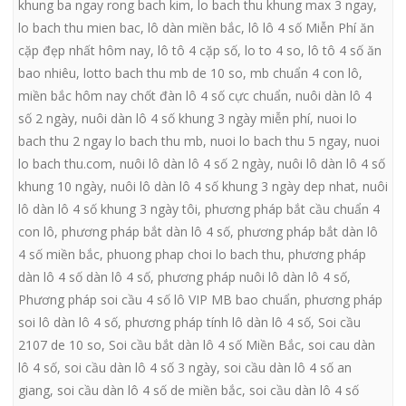
khung ba ngay rong bach kim
,
lo bach thu khung max 3 ngay
,
lo bach thu mien bac
,
lô dàn miền bắc
,
lô lô 4 số Miễn Phí ăn
cặp đẹp nhất hôm nay
,
lô tô 4 cặp số
,
lo to 4 so
,
lô tô 4 số ăn
bao nhiêu
,
lotto bach thu mb de 10 so
,
mb chuẩn 4 con lô
,
miền bắc hôm nay chốt đàn lô 4 số cực chuẩn
,
nuôi dàn lô 4
số 2 ngày
,
nuôi dàn lô 4 số khung 3 ngày miễn phí
,
nuoi lo
bach thu 2 ngay lo bach thu mb
,
nuoi lo bach thu 5 ngay
,
nuoi
lo bach thu.com
,
nuôi lô dàn lô 4 số 2 ngày
,
nuôi lô dàn lô 4 số
khung 10 ngày
,
nuôi lô dàn lô 4 số khung 3 ngày dep nhat
,
nuôi
lô dàn lô 4 số khung 3 ngày tôi
,
phương pháp bắt cầu chuẩn 4
con lô
,
phương pháp bắt dàn lô 4 số
,
phương pháp bắt dàn lô
4 số miền bắc
,
phuong phap choi lo bach thu
,
phương pháp
dàn lô 4 số dàn lô 4 số
,
phương pháp nuôi lô dàn lô 4 số
,
Phương pháp soi cầu 4 số lô VIP MB bao chuẩn
,
phương pháp
soi lô dàn lô 4 số
,
phương pháp tính lô dàn lô 4 số
,
Soi cầu
2107 de 10 so
,
Soi cầu bắt dàn lô 4 số Miền Bắc
,
soi cau dàn
lô 4 số
,
soi cầu dàn lô 4 số 3 ngày
,
soi cầu dàn lô 4 số an
giang
,
soi cầu dàn lô 4 số de miền bắc
,
soi cầu dàn lô 4 số