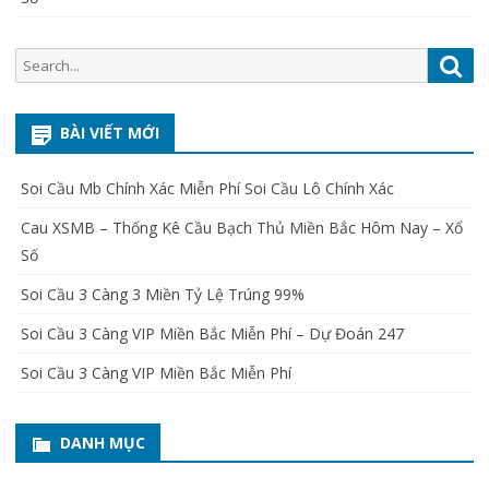
Search
Sea
for:
BÀI VIẾT MỚI
Soi Cầu Mb Chính Xác Miễn Phí Soi Cầu Lô Chính Xác
Cau XSMB – Thống Kê Cầu Bạch Thủ Miền Bắc Hôm Nay – Xổ
Số
Soi Cầu 3 Càng 3 Miền Tỷ Lệ Trúng 99%
Soi Cầu 3 Càng VIP Miền Bắc Miễn Phí – Dự Đoán 247
Soi Cầu 3 Càng VIP Miền Bắc Miễn Phí
DANH MỤC