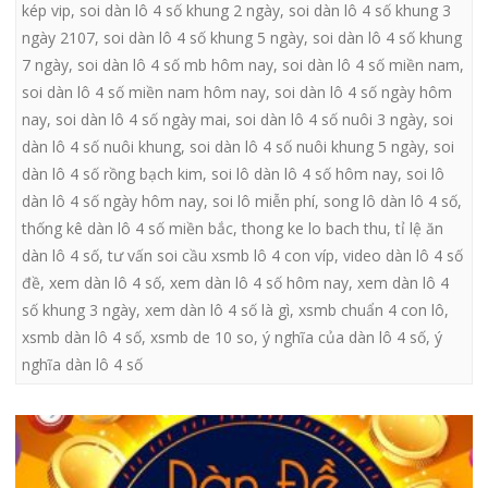
kép vip
,
soi dàn lô 4 số khung 2 ngày
,
soi dàn lô 4 số khung 3
ngày 2107
,
soi dàn lô 4 số khung 5 ngày
,
soi dàn lô 4 số khung
7 ngày
,
soi dàn lô 4 số mb hôm nay
,
soi dàn lô 4 số miền nam
,
soi dàn lô 4 số miền nam hôm nay
,
soi dàn lô 4 số ngày hôm
nay
,
soi dàn lô 4 số ngày mai
,
soi dàn lô 4 số nuôi 3 ngày
,
soi
dàn lô 4 số nuôi khung
,
soi dàn lô 4 số nuôi khung 5 ngày
,
soi
dàn lô 4 số rồng bạch kim
,
soi lô dàn lô 4 số hôm nay
,
soi lô
dàn lô 4 số ngày hôm nay
,
soi lô miễn phí
,
song lô dàn lô 4 số
,
thống kê dàn lô 4 số miền bắc
,
thong ke lo bach thu
,
tỉ lệ ăn
dàn lô 4 số
,
tư vấn soi cầu xsmb lô 4 con víp
,
video dàn lô 4 số
đề
,
xem dàn lô 4 số
,
xem dàn lô 4 số hôm nay
,
xem dàn lô 4
số khung 3 ngày
,
xem dàn lô 4 số là gì
,
xsmb chuẩn 4 con lô
,
xsmb dàn lô 4 số
,
xsmb de 10 so
,
ý nghĩa của dàn lô 4 số
,
ý
nghĩa dàn lô 4 số