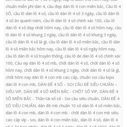
chuẩn miễn phí dàn 4
,
cầu đẹp dàn lô 4 con miền bắc
,
Cầu lô 4
SỐ
,
cầu lô dàn lô 4 số
,
cầu lô dàn lô 4 số 3 ngày
,
cầu lô dàn lô
4 số ăn quanh năm
,
cầu lô dàn lô 4 số chính xác 100
,
cầu lô
dàn lô 4 số đẹp nhất hôm nay
,
cầu lô dàn lô 4 số hôm nay
,
cầu
lô dàn lô 4 số khung 2 ngày
,
cầu lô dàn lô 4 số khung 3 ngày
,
cầu lô dàn lô 4 số là gì
,
cầu lô dàn lô 4 số miền bắc
,
cầu lô dàn
lô 4 số miền bắc hôm nay
,
cầu lô dàn lô 4 số ngày hôm nay
,
cầu lô dàn lô 4 số truyền thống
,
cầu lô de dàn lô 4 số chính xác
100
,
Cầu vip dàn lô 4 số mb
,
chốt dàn lô 4 số
,
chốt dàn lô 4 số
hôm nay
,
chốt dàn lô 4 số khung 2 ngày
,
chốt dàn lô 4 số là gì
,
chốt hôm nay dàn lô 4 con mb cao cấp
,
chuẩn soi cầu kqxs
dàn lô 4 con mb
,
DÀN ĐỀ 4 SỐ – SOI CẦU ĐỀ SIÊU CHUẨN –
SIÊU VIP
,
DÀN ĐỀ 4 SỐ MIỀN BẮC - CHỐT SỐ VIP
,
DÀN ĐỀ 4
SỐ MIỀN BẮC - Thần tài xổ số - Soi cầu siêu chuẩn
,
DÀN ĐỀ 4
SỐ SIÊU CHUẨN
,
dàn đề mb chuẩn 10 số dàn lô 4 số miền bắc
,
dàn lô 4 con mb
,
dàn lô 4 con mb - chốt dàn lô 4 con mb siêu
cao cấp víp - soi
,
dàn lô 4 con miền bắc
,
dàn lô 4 số
,
dàn lô 4
số 1 ăn bao nhiêu
,
dàn lô 4 số 1 ngày
,
dàn lô 4 số 1010
,
dàn lô