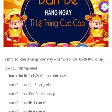
xsmb soi cầu 3 càng hôm nay – xsmb soi cầu bạch thủ lô víp
Soi cầu MB Víp nhất
bạch thủ lô 2 nháy víp mb hôm nay
soi cầu mb cặp 3 càng víp
soi cầu mb dàn lô 10 con víp
soi cầu mb đề 4 con víp
soi cầu mb đề 6 con víp