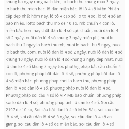
khung ba ngay rong bach kim
,
lo bach thu khung max 3 ngay
,
lo bach thu mien bac
,
lô dàn miền bắc
,
lô lô 4 số Miễn Phí ăn
cặp đẹp nhất hôm nay
,
lô tô 4 cặp số
,
lo to 4 so
,
lô tô 4 số ăn
bao nhiêu
,
lotto bach thu mb de 10 so
,
mb chuẩn 4 con lô
,
miền bắc hôm nay chốt đàn lô 4 số cực chuẩn
,
nuôi dàn lô 4
số 2 ngày
,
nuôi dàn lô 4 số khung 3 ngày miễn phí
,
nuoi lo
bach thu 2 ngay lo bach thu mb
,
nuoi lo bach thu 5 ngay
,
nuoi
lo bach thu.com
,
nuôi lô dàn lô 4 số 2 ngày
,
nuôi lô dàn lô 4 số
khung 10 ngày
,
nuôi lô dàn lô 4 số khung 3 ngày dep nhat
,
nuôi
lô dàn lô 4 số khung 3 ngày tôi
,
phương pháp bắt cầu chuẩn 4
con lô
,
phương pháp bắt dàn lô 4 số
,
phương pháp bắt dàn lô
4 số miền bắc
,
phuong phap choi lo bach thu
,
phương pháp
dàn lô 4 số dàn lô 4 số
,
phương pháp nuôi lô dàn lô 4 số
,
Phương pháp soi cầu 4 số lô VIP MB bao chuẩn
,
phương pháp
soi lô dàn lô 4 số
,
phương pháp tính lô dàn lô 4 số
,
Soi cầu
2107 de 10 so
,
Soi cầu bắt dàn lô 4 số Miền Bắc
,
soi cau dàn
lô 4 số
,
soi cầu dàn lô 4 số 3 ngày
,
soi cầu dàn lô 4 số an
giang
,
soi cầu dàn lô 4 số de miền bắc
,
soi cầu dàn lô 4 số