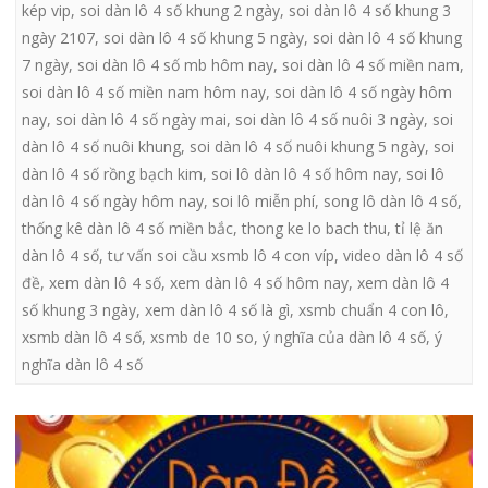
kép vip
,
soi dàn lô 4 số khung 2 ngày
,
soi dàn lô 4 số khung 3
ngày 2107
,
soi dàn lô 4 số khung 5 ngày
,
soi dàn lô 4 số khung
7 ngày
,
soi dàn lô 4 số mb hôm nay
,
soi dàn lô 4 số miền nam
,
soi dàn lô 4 số miền nam hôm nay
,
soi dàn lô 4 số ngày hôm
nay
,
soi dàn lô 4 số ngày mai
,
soi dàn lô 4 số nuôi 3 ngày
,
soi
dàn lô 4 số nuôi khung
,
soi dàn lô 4 số nuôi khung 5 ngày
,
soi
dàn lô 4 số rồng bạch kim
,
soi lô dàn lô 4 số hôm nay
,
soi lô
dàn lô 4 số ngày hôm nay
,
soi lô miễn phí
,
song lô dàn lô 4 số
,
thống kê dàn lô 4 số miền bắc
,
thong ke lo bach thu
,
tỉ lệ ăn
dàn lô 4 số
,
tư vấn soi cầu xsmb lô 4 con víp
,
video dàn lô 4 số
đề
,
xem dàn lô 4 số
,
xem dàn lô 4 số hôm nay
,
xem dàn lô 4
số khung 3 ngày
,
xem dàn lô 4 số là gì
,
xsmb chuẩn 4 con lô
,
xsmb dàn lô 4 số
,
xsmb de 10 so
,
ý nghĩa của dàn lô 4 số
,
ý
nghĩa dàn lô 4 số