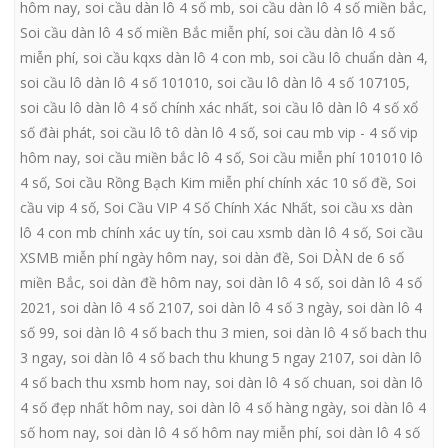
hôm nay
,
soi cầu dàn lô 4 số mb
,
soi cầu dàn lô 4 số miền bắc
,
Soi cầu dàn lô 4 số miền Bắc miễn phí
,
soi cầu dàn lô 4 số
miễn phí
,
soi cầu kqxs dàn lô 4 con mb
,
soi cầu lô chuẩn dàn 4
,
soi cầu lô dàn lô 4 số 101010
,
soi cầu lô dàn lô 4 số 107105
,
soi cầu lô dàn lô 4 số chính xác nhất
,
soi cầu lô dàn lô 4 số xổ
số đài phát
,
soi cầu lô tô dàn lô 4 số
,
soi cau mb vip - 4 số vip
hôm nay
,
soi cầu miền bắc lô 4 số
,
Soi cầu miễn phí 101010 lô
4 số
,
Soi cầu Rồng Bạch Kim miễn phí chính xác 10 số đề
,
Soi
cầu vip 4 số
,
Soi Cầu VIP 4 Số Chính Xác Nhất
,
soi cầu xs dàn
lô 4 con mb chính xác uy tín
,
soi cau xsmb dàn lô 4 số
,
Soi cầu
XSMB miễn phí ngày hôm nay
,
soi dàn đề
,
Soi DÀN de 6 số
miền Bắc
,
soi dàn đề hôm nay
,
soi dàn lô 4 số
,
soi dàn lô 4 số
2021
,
soi dàn lô 4 số 2107
,
soi dàn lô 4 số 3 ngày
,
soi dàn lô 4
số 99
,
soi dàn lô 4 số bach thu 3 mien
,
soi dàn lô 4 số bach thu
3 ngay
,
soi dàn lô 4 số bach thu khung 5 ngay 2107
,
soi dàn lô
4 số bach thu xsmb hom nay
,
soi dàn lô 4 số chuan
,
soi dàn lô
4 số đẹp nhất hôm nay
,
soi dàn lô 4 số hàng ngày
,
soi dàn lô 4
số hom nay
,
soi dàn lô 4 số hôm nay miễn phí
,
soi dàn lô 4 số