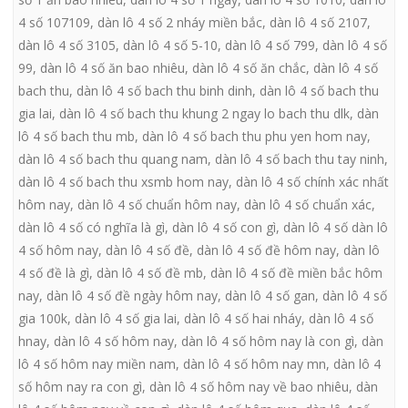
4 số 107109
,
dàn lô 4 số 2 nháy miền bắc
,
dàn lô 4 số 2107
,
dàn lô 4 số 3105
,
dàn lô 4 số 5-10
,
dàn lô 4 số 799
,
dàn lô 4 số
99
,
dàn lô 4 số ăn bao nhiêu
,
dàn lô 4 số ăn chắc
,
dàn lô 4 số
bach thu
,
dàn lô 4 số bach thu binh dinh
,
dàn lô 4 số bach thu
gia lai
,
dàn lô 4 số bach thu khung 2 ngay lo bach thu dlk
,
dàn
lô 4 số bach thu mb
,
dàn lô 4 số bach thu phu yen hom nay
,
dàn lô 4 số bach thu quang nam
,
dàn lô 4 số bach thu tay ninh
,
dàn lô 4 số bach thu xsmb hom nay
,
dàn lô 4 số chính xác nhất
hôm nay
,
dàn lô 4 số chuẩn hôm nay
,
dàn lô 4 số chuẩn xác
,
dàn lô 4 số có nghĩa là gì
,
dàn lô 4 số con gì
,
dàn lô 4 số dàn lô
4 số hôm nay
,
dàn lô 4 số đề
,
dàn lô 4 số đề hôm nay
,
dàn lô
4 số đề là gì
,
dàn lô 4 số đề mb
,
dàn lô 4 số đề miền bắc hôm
nay
,
dàn lô 4 số đề ngày hôm nay
,
dàn lô 4 số gan
,
dàn lô 4 số
gia 100k
,
dàn lô 4 số gia lai
,
dàn lô 4 số hai nháy
,
dàn lô 4 số
hnay
,
dàn lô 4 số hôm nay
,
dàn lô 4 số hôm nay là con gì
,
dàn
lô 4 số hôm nay miền nam
,
dàn lô 4 số hôm nay mn
,
dàn lô 4
số hôm nay ra con gì
,
dàn lô 4 số hôm nay về bao nhiêu
,
dàn