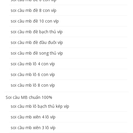
soi cầu mb đề 8 con víp
soi cầu mb đề 10 con víp
soi cầu mb đề bạch thủ víp
soi cầu mb đề đầu đuôi víp
soi cầu mb đề song thủ víp
soi cầu mb lô 4 con víp
soi cầu mb lô 6 con víp
soi cầu mb lô 8 con víp
Soi cầu MB chuẩn 100%
soi cầu mb lô bạch thủ kép víp
soi cầu mb xiên 4 lô víp
soi cầu mb xiên 3 lô víp