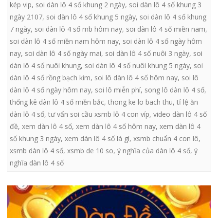
kép vip
,
soi dàn lô 4 số khung 2 ngày
,
soi dàn lô 4 số khung 3
ngày 2107
,
soi dàn lô 4 số khung 5 ngày
,
soi dàn lô 4 số khung
7 ngày
,
soi dàn lô 4 số mb hôm nay
,
soi dàn lô 4 số miền nam
,
soi dàn lô 4 số miền nam hôm nay
,
soi dàn lô 4 số ngày hôm
nay
,
soi dàn lô 4 số ngày mai
,
soi dàn lô 4 số nuôi 3 ngày
,
soi
dàn lô 4 số nuôi khung
,
soi dàn lô 4 số nuôi khung 5 ngày
,
soi
dàn lô 4 số rồng bạch kim
,
soi lô dàn lô 4 số hôm nay
,
soi lô
dàn lô 4 số ngày hôm nay
,
soi lô miễn phí
,
song lô dàn lô 4 số
,
thống kê dàn lô 4 số miền bắc
,
thong ke lo bach thu
,
tỉ lệ ăn
dàn lô 4 số
,
tư vấn soi cầu xsmb lô 4 con víp
,
video dàn lô 4 số
đề
,
xem dàn lô 4 số
,
xem dàn lô 4 số hôm nay
,
xem dàn lô 4
số khung 3 ngày
,
xem dàn lô 4 số là gì
,
xsmb chuẩn 4 con lô
,
xsmb dàn lô 4 số
,
xsmb de 10 so
,
ý nghĩa của dàn lô 4 số
,
ý
nghĩa dàn lô 4 số