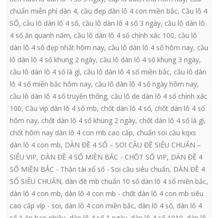
chuẩn miễn phí dàn 4
,
cầu đẹp dàn lô 4 con miền bắc
,
Cầu lô 4
SỐ
,
cầu lô dàn lô 4 số
,
cầu lô dàn lô 4 số 3 ngày
,
cầu lô dàn lô
4 số ăn quanh năm
,
cầu lô dàn lô 4 số chính xác 100
,
cầu lô
dàn lô 4 số đẹp nhất hôm nay
,
cầu lô dàn lô 4 số hôm nay
,
cầu
lô dàn lô 4 số khung 2 ngày
,
cầu lô dàn lô 4 số khung 3 ngày
,
cầu lô dàn lô 4 số là gì
,
cầu lô dàn lô 4 số miền bắc
,
cầu lô dàn
lô 4 số miền bắc hôm nay
,
cầu lô dàn lô 4 số ngày hôm nay
,
cầu lô dàn lô 4 số truyền thống
,
cầu lô de dàn lô 4 số chính xác
100
,
Cầu vip dàn lô 4 số mb
,
chốt dàn lô 4 số
,
chốt dàn lô 4 số
hôm nay
,
chốt dàn lô 4 số khung 2 ngày
,
chốt dàn lô 4 số là gì
,
chốt hôm nay dàn lô 4 con mb cao cấp
,
chuẩn soi cầu kqxs
dàn lô 4 con mb
,
DÀN ĐỀ 4 SỐ – SOI CẦU ĐỀ SIÊU CHUẨN –
SIÊU VIP
,
DÀN ĐỀ 4 SỐ MIỀN BẮC - CHỐT SỐ VIP
,
DÀN ĐỀ 4
SỐ MIỀN BẮC - Thần tài xổ số - Soi cầu siêu chuẩn
,
DÀN ĐỀ 4
SỐ SIÊU CHUẨN
,
dàn đề mb chuẩn 10 số dàn lô 4 số miền bắc
,
dàn lô 4 con mb
,
dàn lô 4 con mb - chốt dàn lô 4 con mb siêu
cao cấp víp - soi
,
dàn lô 4 con miền bắc
,
dàn lô 4 số
,
dàn lô 4
số 1 ăn bao nhiêu
,
dàn lô 4 số 1 ngày
,
dàn lô 4 số 1010
,
dàn lô