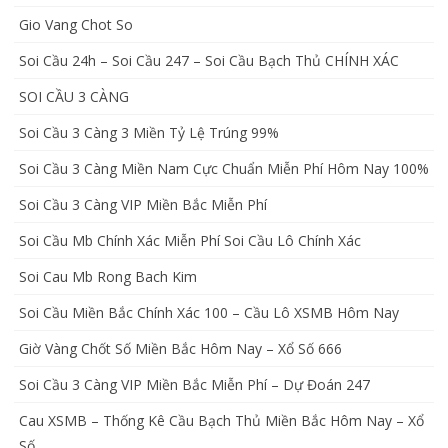
Gio Vang Chot So
Soi Cầu 24h – Soi Cầu 247 – Soi Cầu Bạch Thủ CHÍNH XÁC
SOI CẦU 3 CÀNG
Soi Cầu 3 Càng 3 Miền Tỷ Lệ Trúng 99%
Soi Cầu 3 Càng Miền Nam Cực Chuẩn Miễn Phí Hôm Nay 100%
Soi Cầu 3 Càng VIP Miền Bắc Miễn Phí
Soi Cầu Mb Chính Xác Miễn Phí Soi Cầu Lô Chính Xác
Soi Cau Mb Rong Bach Kim
Soi Cầu Miền Bắc Chính Xác 100 – Cầu Lô XSMB Hôm Nay
Giờ Vàng Chốt Số Miền Bắc Hôm Nay – Xổ Số 666
Soi Cầu 3 Càng VIP Miền Bắc Miễn Phí – Dự Đoán 247
Cau XSMB – Thống Kê Cầu Bạch Thủ Miền Bắc Hôm Nay – Xổ
Số