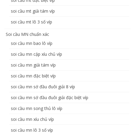
soi cầu mt đặc biệt víp
soi cầu mt giải tám víp
soi cầu mt lô 3 số víp
Soi cầu MN chuẩn xác
soi cầu mn bao lô víp
soi cầu mn cặp xíu chủ víp
soi cầu mn giải tám víp
soi cầu mn đặc biệt víp
soi cầu mn sớ đầu đuôi giải 8 víp
soi cầu mn sớ đầu đuôi giải đặc biệt víp
soi cầu mn song thủ lô víp
soi cầu mn xíu chủ víp
soi cầu mn lô 3 số víp