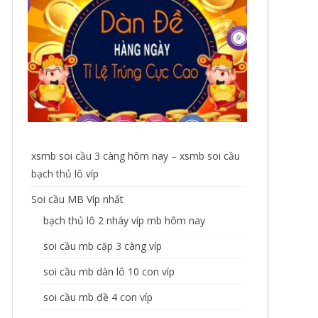
SOI CẦU MT CẶP XÍU CHỦ VÍP
Ô SONG THỦ KÉP
SOI CẦU MT ĐẶC BIỆT VÍP
 BẠCH THỦ VÍP
SOI CẦU MT GIẢI TÁM VÍP
SOI CẦU MT LÔ 3 SỐ VÍP
xsmb soi cầu 3 càng hôm nay – xsmb soi cầu
bạch thủ lô víp
Soi cầu MB Víp nhất
bạch thủ lô 2 nháy víp mb hôm nay
soi cầu mb cặp 3 càng víp
soi cầu mb dàn lô 10 con víp
soi cầu mb đề 4 con víp