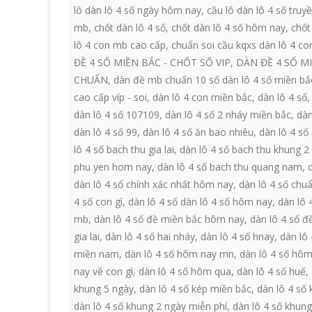
lô dàn lô 4 số ngày hôm nay
,
cầu lô dàn lô 4 số truy
mb
,
chốt dàn lô 4 số
,
chốt dàn lô 4 số hôm nay
,
chốt
lô 4 con mb cao cấp
,
chuẩn soi cầu kqxs dàn lô 4 c
ĐỀ 4 SỐ MIỀN BẮC - CHỐT SỐ VIP
,
DÀN ĐỀ 4 SỐ MIỀ
CHUẨN
,
dàn đề mb chuẩn 10 số dàn lô 4 số miền bắ
cao cấp víp - soi
,
dàn lô 4 con miền bắc
,
dàn lô 4 số
dàn lô 4 số 107109
,
dàn lô 4 số 2 nháy miền bắc
,
dàn
dàn lô 4 số 99
,
dàn lô 4 số ăn bao nhiêu
,
dàn lô 4 số
lô 4 số bach thu gia lai
,
dàn lô 4 số bach thu khung 2 
phu yen hom nay
,
dàn lô 4 số bach thu quang nam
,
dàn lô 4 số chính xác nhất hôm nay
,
dàn lô 4 số chu
4 số con gì
,
dàn lô 4 số dàn lô 4 số hôm nay
,
dàn lô 
mb
,
dàn lô 4 số đề miền bắc hôm nay
,
dàn lô 4 số 
gia lai
,
dàn lô 4 số hai nháy
,
dàn lô 4 số hnay
,
dàn lô
miền nam
,
dàn lô 4 số hôm nay mn
,
dàn lô 4 số hôm
nay về con gì
,
dàn lô 4 số hôm qua
,
dàn lô 4 số huế
,
khung 5 ngày
,
dàn lô 4 số kép miền bắc
,
dàn lô 4 số
dàn lô 4 số khung 2 ngày miễn phí
,
dàn lô 4 số khun