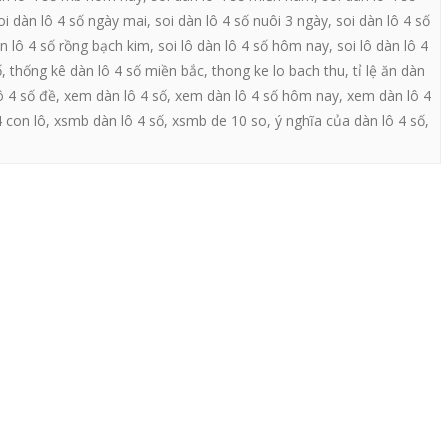
oi dàn lô 4 số ngày mai
,
soi dàn lô 4 số nuôi 3 ngày
,
soi dàn lô 4 số
àn lô 4 số rồng bạch kim
,
soi lô dàn lô 4 số hôm nay
,
soi lô dàn lô 4
ố
,
thống kê dàn lô 4 số miền bắc
,
thong ke lo bach thu
,
tỉ lệ ăn dàn
ô 4 số đề
,
xem dàn lô 4 số
,
xem dàn lô 4 số hôm nay
,
xem dàn lô 4
 con lô
,
xsmb dàn lô 4 số
,
xsmb de 10 so
,
ý nghĩa của dàn lô 4 số
,