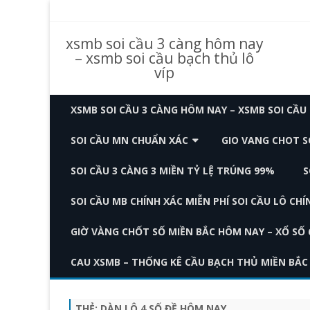
xsmb soi cầu 3 càng hôm nay
– xsmb soi cầu bạch thủ lô
víp
XSMB SOI CẦU 3 CÀNG HÔM NAY – XSMB SOI CẦU
SOI CẦU MN CHUẨN XÁC
GIO VANG CHOT S
SOI CẦU MN BAO LÔ VÍP
SOI CẦU 3 CÀNG 3 MIỀN TỶ LỆ TRÚNG 99%
S
SOI CẦU MN CẶP XÍU CHỦ VÍP
SOI CẦU MB CHÍNH XÁC MIỄN PHÍ SOI CẦU LÔ CHÍ
SOI CẦU MN GIẢI TÁM VÍP
GIỜ VÀNG CHỐT SỐ MIỀN BẮC HÔM NAY – XỔ SỐ 
SOI CẦU MN ĐẶC BIỆT VÍP
CAU XSMB – THỐNG KÊ CẦU BẠCH THỦ MIỀN BẮC
SOI CẦU MN SỚ ĐẦU ĐUÔI GIẢI
8 VÍP
THẺ:
DÀN LÔ 4 SỐ ĐỀ HÔM NAY