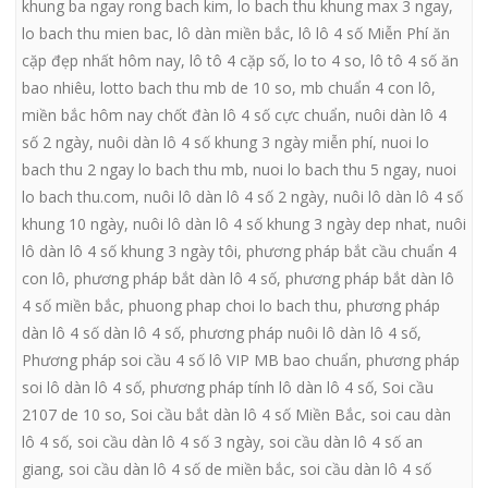
khung ba ngay rong bach kim
,
lo bach thu khung max 3 ngay
,
lo bach thu mien bac
,
lô dàn miền bắc
,
lô lô 4 số Miễn Phí ăn
cặp đẹp nhất hôm nay
,
lô tô 4 cặp số
,
lo to 4 so
,
lô tô 4 số ăn
bao nhiêu
,
lotto bach thu mb de 10 so
,
mb chuẩn 4 con lô
,
miền bắc hôm nay chốt đàn lô 4 số cực chuẩn
,
nuôi dàn lô 4
số 2 ngày
,
nuôi dàn lô 4 số khung 3 ngày miễn phí
,
nuoi lo
bach thu 2 ngay lo bach thu mb
,
nuoi lo bach thu 5 ngay
,
nuoi
lo bach thu.com
,
nuôi lô dàn lô 4 số 2 ngày
,
nuôi lô dàn lô 4 số
khung 10 ngày
,
nuôi lô dàn lô 4 số khung 3 ngày dep nhat
,
nuôi
lô dàn lô 4 số khung 3 ngày tôi
,
phương pháp bắt cầu chuẩn 4
con lô
,
phương pháp bắt dàn lô 4 số
,
phương pháp bắt dàn lô
4 số miền bắc
,
phuong phap choi lo bach thu
,
phương pháp
dàn lô 4 số dàn lô 4 số
,
phương pháp nuôi lô dàn lô 4 số
,
Phương pháp soi cầu 4 số lô VIP MB bao chuẩn
,
phương pháp
soi lô dàn lô 4 số
,
phương pháp tính lô dàn lô 4 số
,
Soi cầu
2107 de 10 so
,
Soi cầu bắt dàn lô 4 số Miền Bắc
,
soi cau dàn
lô 4 số
,
soi cầu dàn lô 4 số 3 ngày
,
soi cầu dàn lô 4 số an
giang
,
soi cầu dàn lô 4 số de miền bắc
,
soi cầu dàn lô 4 số