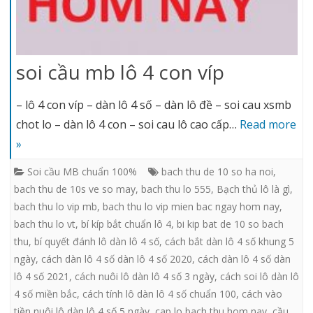
soi cầu mb lô 4 con víp
– lô 4 con víp – dàn lô 4 số – dàn lô đề – soi cau xsmb
chot lo – dàn lô 4 con – soi cau lô cao cấp…
Read more
»
Soi cầu MB chuẩn 100%
bach thu de 10 so ha noi
,
bach thu de 10s ve so may
,
bach thu lo 555
,
Bạch thủ lô là gì
,
bach thu lo vip mb
,
bach thu lo vip mien bac ngay hom nay
,
bach thu lo vt
,
bí kíp bắt chuẩn lô 4
,
bi kip bat de 10 so bach
thu
,
bí quyết đánh lô dàn lô 4 số
,
cách bắt dàn lô 4 số khung 5
ngày
,
cách dàn lô 4 số dàn lô 4 số 2020
,
cách dàn lô 4 số dàn
lô 4 số 2021
,
cách nuôi lô dàn lô 4 số 3 ngày
,
cách soi lô dàn lô
4 số miền bắc
,
cách tính lô dàn lô 4 số chuẩn 100
,
cách vào
tiền nuôi lô dàn lô 4 số 5 ngày
,
cap lo bach thu hom nay
,
cầu