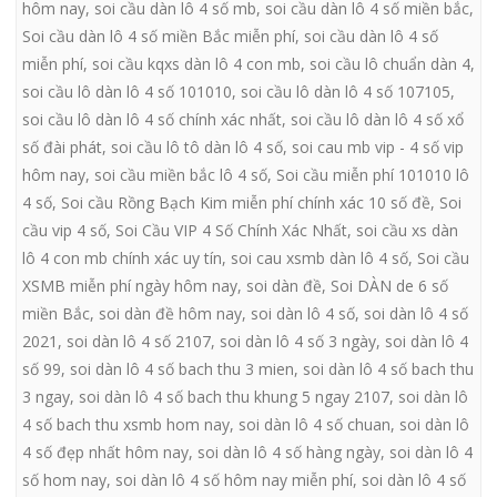
hôm nay
,
soi cầu dàn lô 4 số mb
,
soi cầu dàn lô 4 số miền bắc
,
Soi cầu dàn lô 4 số miền Bắc miễn phí
,
soi cầu dàn lô 4 số
miễn phí
,
soi cầu kqxs dàn lô 4 con mb
,
soi cầu lô chuẩn dàn 4
,
soi cầu lô dàn lô 4 số 101010
,
soi cầu lô dàn lô 4 số 107105
,
soi cầu lô dàn lô 4 số chính xác nhất
,
soi cầu lô dàn lô 4 số xổ
số đài phát
,
soi cầu lô tô dàn lô 4 số
,
soi cau mb vip - 4 số vip
hôm nay
,
soi cầu miền bắc lô 4 số
,
Soi cầu miễn phí 101010 lô
4 số
,
Soi cầu Rồng Bạch Kim miễn phí chính xác 10 số đề
,
Soi
cầu vip 4 số
,
Soi Cầu VIP 4 Số Chính Xác Nhất
,
soi cầu xs dàn
lô 4 con mb chính xác uy tín
,
soi cau xsmb dàn lô 4 số
,
Soi cầu
XSMB miễn phí ngày hôm nay
,
soi dàn đề
,
Soi DÀN de 6 số
miền Bắc
,
soi dàn đề hôm nay
,
soi dàn lô 4 số
,
soi dàn lô 4 số
2021
,
soi dàn lô 4 số 2107
,
soi dàn lô 4 số 3 ngày
,
soi dàn lô 4
số 99
,
soi dàn lô 4 số bach thu 3 mien
,
soi dàn lô 4 số bach thu
3 ngay
,
soi dàn lô 4 số bach thu khung 5 ngay 2107
,
soi dàn lô
4 số bach thu xsmb hom nay
,
soi dàn lô 4 số chuan
,
soi dàn lô
4 số đẹp nhất hôm nay
,
soi dàn lô 4 số hàng ngày
,
soi dàn lô 4
số hom nay
,
soi dàn lô 4 số hôm nay miễn phí
,
soi dàn lô 4 số