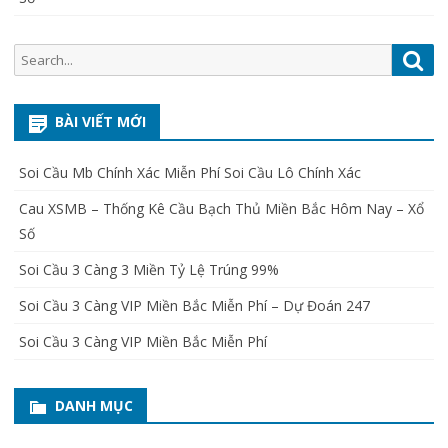
Search
Sea
for:
BÀI VIẾT MỚI
Soi Cầu Mb Chính Xác Miễn Phí Soi Cầu Lô Chính Xác
Cau XSMB – Thống Kê Cầu Bạch Thủ Miền Bắc Hôm Nay – Xổ
Số
Soi Cầu 3 Càng 3 Miền Tỷ Lệ Trúng 99%
Soi Cầu 3 Càng VIP Miền Bắc Miễn Phí – Dự Đoán 247
Soi Cầu 3 Càng VIP Miền Bắc Miễn Phí
DANH MỤC