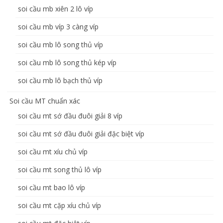
soi cầu mb xiên 2 lô víp
soi cầu mb víp 3 càng víp
soi cầu mb lô song thủ víp
soi cầu mb lô song thủ kép víp
soi cầu mb lô bạch thủ víp
Soi cầu MT chuẩn xác
soi cầu mt sớ đầu đuôi giải 8 víp
soi cầu mt sớ đầu đuôi giải đặc biệt víp
soi cầu mt xíu chủ víp
soi cầu mt song thủ lô víp
soi cầu mt bao lô víp
soi cầu mt cặp xíu chủ víp