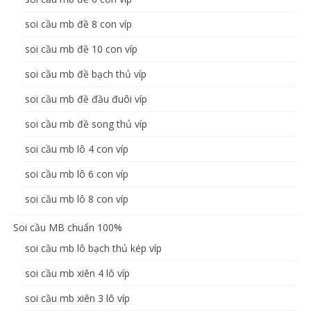
soi cầu mb đề 8 con víp
soi cầu mb đề 10 con víp
soi cầu mb đề bạch thủ víp
soi cầu mb đề đầu đuôi víp
soi cầu mb đề song thủ víp
soi cầu mb lô 4 con víp
soi cầu mb lô 6 con víp
soi cầu mb lô 8 con víp
Soi cầu MB chuẩn 100%
soi cầu mb lô bạch thủ kép víp
soi cầu mb xiên 4 lô víp
soi cầu mb xiên 3 lô víp