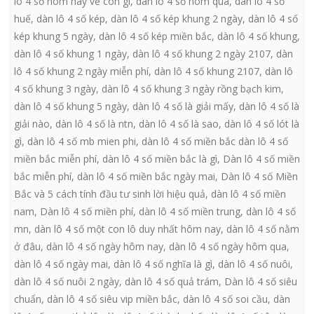
lô 4 số hôm nay về con gì
,
dàn lô 4 số hôm qua
,
dàn lô 4 số
huế
,
dàn lô 4 số kép
,
dàn lô 4 số kép khung 2 ngày
,
dàn lô 4 số
kép khung 5 ngày
,
dàn lô 4 số kép miền bắc
,
dàn lô 4 số khung
,
dàn lô 4 số khung 1 ngày
,
dàn lô 4 số khung 2 ngày 2107
,
dàn
lô 4 số khung 2 ngày miễn phí
,
dàn lô 4 số khung 2107
,
dàn lô
4 số khung 3 ngày
,
dàn lô 4 số khung 3 ngày rồng bạch kim
,
dàn lô 4 số khung 5 ngày
,
dàn lô 4 số là giải mấy
,
dàn lô 4 số là
giải nào
,
dàn lô 4 số là ntn
,
dàn lô 4 số là sao
,
dàn lô 4 số lót là
gì
,
dàn lô 4 số mb mien phi
,
dàn lô 4 số miền bắc dàn lô 4 số
miền bắc miễn phí
,
dàn lô 4 số miền bắc là gì
,
Dàn lô 4 số miền
bắc miễn phí
,
dàn lô 4 số miền bắc ngày mai
,
Dàn lô 4 số Miền
Bắc và 5 cách tính đầu tư sinh lời hiệu quả
,
dàn lô 4 số miền
nam
,
Dàn lô 4 số miền phí
,
dàn lô 4 số miền trung
,
dàn lô 4 số
mn
,
dàn lô 4 số một con lô duy nhất hôm nay
,
dàn lô 4 số nằm
ở đâu
,
dàn lô 4 số ngày hôm nay
,
dàn lô 4 số ngày hôm qua
,
dàn lô 4 số ngày mai
,
dàn lô 4 số nghĩa là gì
,
dàn lô 4 số nuôi
,
dàn lô 4 số nuôi 2 ngày
,
dàn lô 4 số quả trám
,
Dàn lô 4 số siêu
chuẩn
,
dàn lô 4 số siêu vip miền bắc
,
dàn lô 4 số soi cầu
,
dàn