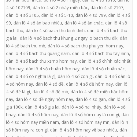
4 số 107109
,
dàn lô 4 số 2 nháy miền bắc
,
dàn lô 4 số 2107
,
dàn lô 4 số 3105
,
dàn lô 4 số 5-10
,
dàn lô 4 số 799
,
dàn lô 4 số
99
,
dàn lô 4 số ăn bao nhiêu
,
dàn lô 4 số ăn chắc
,
dàn lô 4 số
bach thu
,
dàn lô 4 số bach thu binh dinh
,
dàn lô 4 số bach thu
gia lai
,
dàn lô 4 số bach thu khung 2 ngay lo bach thu dlk
,
dàn
lô 4 số bach thu mb
,
dàn lô 4 số bach thu phu yen hom nay
,
dàn lô 4 số bach thu quang nam
,
dàn lô 4 số bach thu tay ninh
,
dàn lô 4 số bach thu xsmb hom nay
,
dàn lô 4 số chính xác nhất
hôm nay
,
dàn lô 4 số chuẩn hôm nay
,
dàn lô 4 số chuẩn xác
,
dàn lô 4 số có nghĩa là gì
,
dàn lô 4 số con gì
,
dàn lô 4 số dàn lô
4 số hôm nay
,
dàn lô 4 số đề
,
dàn lô 4 số đề hôm nay
,
dàn lô
4 số đề là gì
,
dàn lô 4 số đề mb
,
dàn lô 4 số đề miền bắc hôm
nay
,
dàn lô 4 số đề ngày hôm nay
,
dàn lô 4 số gan
,
dàn lô 4 số
gia 100k
,
dàn lô 4 số gia lai
,
dàn lô 4 số hai nháy
,
dàn lô 4 số
hnay
,
dàn lô 4 số hôm nay
,
dàn lô 4 số hôm nay là con gì
,
dàn
lô 4 số hôm nay miền nam
,
dàn lô 4 số hôm nay mn
,
dàn lô 4
số hôm nay ra con gì
,
dàn lô 4 số hôm nay về bao nhiêu
,
dàn