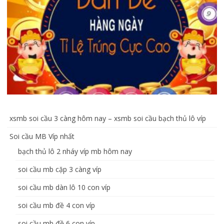
xsmb soi cầu 3 càng hôm nay – xsmb soi cầu bạch thủ lô víp
Soi cầu MB Víp nhất
bạch thủ lô 2 nháy víp mb hôm nay
soi cầu mb cặp 3 càng víp
soi cầu mb dàn lô 10 con víp
soi cầu mb đề 4 con víp
soi cầu mb đề 6 con víp