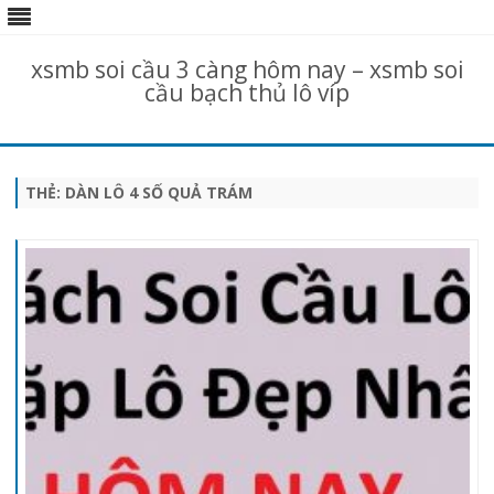
xsmb soi cầu 3 càng hôm nay – xsmb soi
cầu bạch thủ lô víp
Skip
to
content
THẺ:
DÀN LÔ 4 SỐ QUẢ TRÁM