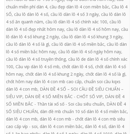
chuẩn miễn phí dàn 4
,
cầu đẹp dàn lô 4 con miền bắc
,
Cầu lô 4
SỐ
,
cầu lô dàn lô 4 số
,
cầu lô dàn lô 4 số 3 ngày
,
cầu lô dàn lô
4 số ăn quanh năm
,
cầu lô dàn lô 4 số chính xác 100
,
cầu lô
dàn lô 4 số đẹp nhất hôm nay
,
cầu lô dàn lô 4 số hôm nay
,
cầu
lô dàn lô 4 số khung 2 ngày
,
cầu lô dàn lô 4 số khung 3 ngày
,
cầu lô dàn lô 4 số là gì
,
cầu lô dàn lô 4 số miền bắc
,
cầu lô dàn
lô 4 số miền bắc hôm nay
,
cầu lô dàn lô 4 số ngày hôm nay
,
cầu lô dàn lô 4 số truyền thống
,
cầu lô de dàn lô 4 số chính xác
100
,
Cầu vip dàn lô 4 số mb
,
chốt dàn lô 4 số
,
chốt dàn lô 4 số
hôm nay
,
chốt dàn lô 4 số khung 2 ngày
,
chốt dàn lô 4 số là gì
,
chốt hôm nay dàn lô 4 con mb cao cấp
,
chuẩn soi cầu kqxs
dàn lô 4 con mb
,
DÀN ĐỀ 4 SỐ – SOI CẦU ĐỀ SIÊU CHUẨN –
SIÊU VIP
,
DÀN ĐỀ 4 SỐ MIỀN BẮC - CHỐT SỐ VIP
,
DÀN ĐỀ 4
SỐ MIỀN BẮC - Thần tài xổ số - Soi cầu siêu chuẩn
,
DÀN ĐỀ 4
SỐ SIÊU CHUẨN
,
dàn đề mb chuẩn 10 số dàn lô 4 số miền bắc
,
dàn lô 4 con mb
,
dàn lô 4 con mb - chốt dàn lô 4 con mb siêu
cao cấp víp - soi
,
dàn lô 4 con miền bắc
,
dàn lô 4 số
,
dàn lô 4
số 1 ăn bao nhiêu
,
dàn lô 4 số 1 ngày
,
dàn lô 4 số 1010
,
dàn lô