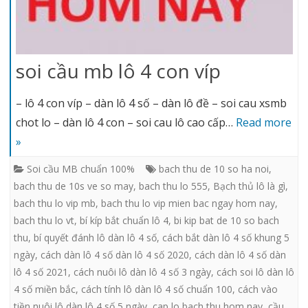
soi cầu mb lô 4 con víp
– lô 4 con víp – dàn lô 4 số – dàn lô đề – soi cau xsmb
chot lo – dàn lô 4 con – soi cau lô cao cấp…
Read more
»
Soi cầu MB chuẩn 100%
bach thu de 10 so ha noi
,
bach thu de 10s ve so may
,
bach thu lo 555
,
Bạch thủ lô là gì
,
bach thu lo vip mb
,
bach thu lo vip mien bac ngay hom nay
,
bach thu lo vt
,
bí kíp bắt chuẩn lô 4
,
bi kip bat de 10 so bach
thu
,
bí quyết đánh lô dàn lô 4 số
,
cách bắt dàn lô 4 số khung 5
ngày
,
cách dàn lô 4 số dàn lô 4 số 2020
,
cách dàn lô 4 số dàn
lô 4 số 2021
,
cách nuôi lô dàn lô 4 số 3 ngày
,
cách soi lô dàn lô
4 số miền bắc
,
cách tính lô dàn lô 4 số chuẩn 100
,
cách vào
tiền nuôi lô dàn lô 4 số 5 ngày
,
cap lo bach thu hom nay
,
cầu