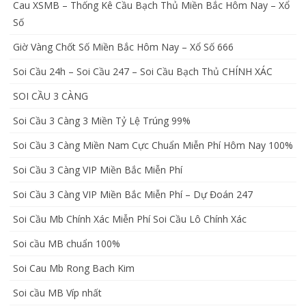
Cau XSMB – Thống Kê Cầu Bạch Thủ Miền Bắc Hôm Nay – Xổ
Số
Giờ Vàng Chốt Số Miền Bắc Hôm Nay – Xổ Số 666
Soi Cầu 24h – Soi Cầu 247 – Soi Cầu Bạch Thủ CHÍNH XÁC
SOI CẦU 3 CÀNG
Soi Cầu 3 Càng 3 Miền Tỷ Lệ Trúng 99%
Soi Cầu 3 Càng Miền Nam Cực Chuẩn Miễn Phí Hôm Nay 100%
Soi Cầu 3 Càng VIP Miền Bắc Miễn Phí
Soi Cầu 3 Càng VIP Miền Bắc Miễn Phí – Dự Đoán 247
Soi Cầu Mb Chính Xác Miễn Phí Soi Cầu Lô Chính Xác
Soi cầu MB chuẩn 100%
Soi Cau Mb Rong Bach Kim
Soi cầu MB Víp nhất