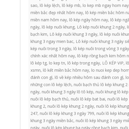
sao
,
lô kép lệch
,
lô kép mb
,
lo kep mb ngay hom nay
miền bắc đẹp nhất hôm nay
,
lô kép miền bắc hôm n
miền nam hôm nay
,
lô kép ngày hôm nay
,
lô kép ng
ngày
,
lô kép nuôi khung
,
Lô kép nuôi khung 2 ngày
,
l
bạch kim
,
Lô kép nuôi khung 3 ngày
,
lô kép nuôi khu
khung 3 ngay mien bac
,
Lô kép nuôi khung 3 ngày si
kép nuôi trong 3 ngày
,
lô kép nuôi trong vòng 3 ngày
chính xác nhất hôm nay
,
lô kép rồng bạch kim hôm 
lô kép tg
,
lo kep tn
,
lô kép trong ngày
,
LÔ KÉP VIP
,
l
xsmn
,
lô kết miền bắc hôm nay
,
lo nuoi kep dep ho
đánh con gì
,
lô về kép nhiều hôm sau đánh con gì
,
l
những con lô kép lệch
,
nuôi bạch thủ lô kép khung 2
ngày
,
nuôi khung 3 ngày lô tô kép
,
nuôi khung lô kép
nuôi lô kép bạch thủ
,
nuôi lô kép bat bai
,
nuôi lô kép
khung 2
,
nuôi lô kép khung 2 ngày
,
nuôi lô kép khun
247
,
nuôi lô kép khung 3 ngày 799
,
nuôi lô kép khun
khung 3 ngày miền bắc
,
nuôi lô kép khung 3 ngày mi
ngày
,
nuôi lô kép khung ba ngày rồng bạch kim
,
nuôi