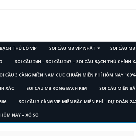
Skip
 BẠCH THỦ LÔ VÍP
SOI CẦU MB VÍP NHẤT
SOI CẦU MB
to
content
O
SOI CẦU 24H – SOI CẦU 247 – SOI CẦU BẠCH THỦ CHÍNH 
BẠCH THỦ LÔ 2 NHÁY VÍP MB
SOI CẦU MB L
HÔM NAY
VÍP
OI CẦU 3 CÀNG MIỀN NAM CỰC CHUẨN MIỄN PHÍ HÔM NAY 100%
SOI CẦU MB CẶP 3 CÀNG VÍP
SOI CẦU MB XIÊ
NH XÁC
SOI CAU MB RONG BACH KIM
SOI CẦU MIỀN BẮ
SOI CẦU MB DÀN LÔ 10 CON VÍP
SOI CẦU MB XIÊ
666
SOI CẦU 3 CÀNG VIP MIỀN BẮC MIỄN PHÍ – DỰ ĐOÁN 24
SOI CẦU MB ĐỀ 4 CON VÍP
SOI CẦU MB XIÊ
 HÔM NAY – XỔ SỐ
SOI CẦU MB ĐỀ 6 CON VÍP
SOI CẦU MB VÍ
SOI CẦU MB ĐỀ 8 CON VÍP
SOI CẦU MB L