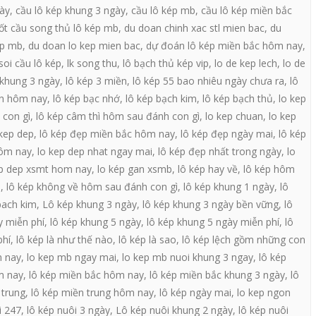
gày
,
cầu lô kép khung 3 ngày
,
cầu lô kép mb
,
cầu lô kép miền bắc
ốt cầu song thủ lô kép mb
,
du doan chinh xac stl mien bac
,
du
ép mb
,
du doan lo kep mien bac
,
dự đoán lô kép miền bắc hôm nay
,
soi cầu lô kép
,
lk song thu
,
lô bạch thủ kép vip
,
lo de kep lech
,
lo de
 khung 3 ngày
,
lô kép 3 miền
,
lô kép 55 bao nhiêu ngày chưa ra
,
lô
ền hôm nay
,
lô kép bạc nhớ
,
lô kép bạch kim
,
lô kép bạch thủ
,
lo kep
 con gì
,
lô kép câm thì hôm sau đánh con gì
,
lo kep chuan
,
lo kep
 kep dep
,
lô kép đẹp miền bắc hôm nay
,
lô kép đẹp ngày mai
,
lô kép
hôm nay
,
lo kep dep nhat ngay mai
,
lô kép đẹp nhất trong ngày
,
lo
ep dep xsmt hom nay
,
lo kép gan xsmb
,
lô kép hay về
,
lô kép hôm
n
,
lô kép không về hôm sau đánh con gì
,
lô kép khung 1 ngày
,
lô
bach kim
,
Lô kép khung 3 ngày
,
lô kép khung 3 ngày bền vững
,
lô
y miễn phí
,
lô kép khung 5 ngày
,
lô kép khung 5 ngày miễn phí
,
lô
phí
,
lô kép là như thế nào
,
lô kép là sao
,
lô kép lệch gồm những con
m nay
,
lo kep mb ngay mai
,
lo kep mb nuoi khung 3 ngay
,
lô kép
m nay
,
lô kép miền bắc hôm nay
,
lô kép miền bắc khung 3 ngày
,
lô
 trung
,
lô kép miền trung hôm nay
,
lô kép ngày mai
,
lo kep ngon
i 247
,
lô kép nuôi 3 ngày
,
Lô kép nuôi khung 2 ngày
,
lô kép nuôi