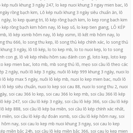
ô kép nuôi khung 3 ngày 247
,
lo kep nuoi khung 3 ngay mien bac
,
lô
 ngày rồng bạch kim
,
Lô kép nuôi khung 3 ngày siêu chuẩn ăn
,
lô
3 ngày
,
lo kep quang tri
,
lô kép rồng bạch kim
,
lo kep rong bach kim
ô kép rồng bạch kim hôm nay
,
lô kẹp số
,
lo kep tien giang
,
LÔ KÉP
smb
,
lô kép xsmb hôm nay
,
lô kép xsmn
,
lô kết mb hôm nay
,
lo
ong thu 666
,
lo song thu kep
,
lô song thủ kép chính xác
,
lo song thủ
 khung 3 ngày
,
lô tô kép
,
lo to kep mb
,
lo to nuoi kep
,
lo to song
nh con gi
,
lô về kép nhiều hôm sau đánh con gì
,
loto kep
,
loto kep
to kep mien bac
,
loto mb
,
mb song thủ lô
,
mẹo soi cầu lô theo các
kép 2 ngày
,
nuôi lô kép 3 ngày
,
nuôi lô kép 999 khung 3 ngày
,
nuoi lo
i lô kép max 5 ngày
,
nuôi lô kép mb
,
nuoi lo kep mien bac
,
nuôi lô
i lô kép siêu chuẩn
,
nuoi lo kep soi cau 88
,
nuoi lo song thu 2
,
nuoi
ngày
,
soi cau 366 lo kep
,
soi cau 366 lo kep mb
,
soi cầu 366 lô kép
 lô kép 247
,
soi cầu lô kép 3 ngày
,
soi cầu lô kép 366
,
soi cầu lô kép
 lô kép 888
,
soi cầu lô kép ba miền
,
soi cầu lô kép chính xác nhất
,
3 miền
,
soi cầu lô kép dự đoán xsmb
,
soi cầu lô kép hôm nay
,
soi
b hôm nay
,
soi cau lo kep mb nuoi khung 3 ngay
,
soi cau lo kep
 kép miền bắc 24h
,
soi cầu lô kép miền bắc 366
,
soi cau lo kep mien