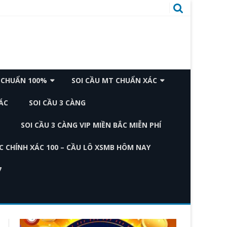
 CHUẨN 100%
SOI CẦU MT CHUẨN XÁC
XÁC
Ô BẠCH THỦ KÉP
SOI CẦU 3 CÀNG
SOI CẦU MT SỚ ĐẦU ĐUÔI GIẢI
8 VÍP
SOI CẦU 3 CÀNG VIP MIỀN BẮC MIỄN PHÍ
N 4 LÔ VÍP
SOI CẦU MT SỚ ĐẦU ĐUÔI GIẢI
C CHÍNH XÁC 100 – CẦU LÔ XSMB HÔM NAY
ĐẶC BIỆT VÍP
N 3 LÔ VÍP
SOI CẦU MT XÍU CHỦ VÍP
7
N 2 LÔ VÍP
SOI CẦU MT SONG THỦ LÔ VÍP
P 3 CÀNG VÍP
SOI CẦU MT BAO LÔ VÍP
Ô SONG THỦ VÍP