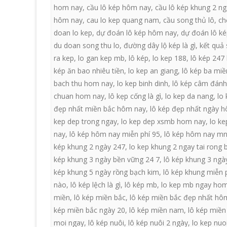
hom nay
,
cầu lô kép hôm nay
,
cầu lô kép khung 2 n
hôm nay
,
cau lo kep quang nam
,
cầu song thủ lô
,
ch
doan lo kep
,
dự đoán lô kép hôm nay
,
dự đoán lô k
du doan song thu lo
,
đường dây lộ kép là gì
,
kết quả 
ra kep
,
lo gan kep mb
,
lô kép
,
lo kep 188
,
lô kép 247
kép ăn bao nhiêu tiền
,
lo kep an giang
,
lô kép ba mi
bach thu hom nay
,
lo kep binh dinh
,
lô kép câm đánh
chuan hom nay
,
lô kẹp cống là gì
,
lo kep da nang
,
lo
đẹp nhất miền bắc hôm nay
,
lô kép đẹp nhất ngày 
kep dep trong ngay
,
lo kep dep xsmb hom nay
,
lo k
nay
,
lô kép hôm nay miễn phí 95
,
lô kép hôm nay m
kép khung 2 ngày 247
,
lo kep khung 2 ngay tai rong 
kép khung 3 ngày bền vững 24 7
,
lô kép khung 3 ngà
kép khung 5 ngày rồng bạch kim
,
lô kép khung miễn 
nào
,
lô kép lệch là gì
,
lô kép mb
,
lo kep mb ngay ho
miền
,
lô kép miền bắc
,
lô kép miền bắc đẹp nhất hô
kép miền bắc ngày 20
,
lô kép miền nam
,
lô kép miền
moi ngay
,
lô kép nuôi
,
lô kép nuôi 2 ngày
,
lo kep nuo