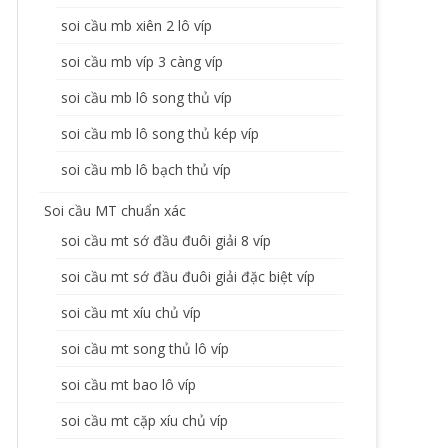
soi cầu mb xiên 2 lô víp
soi cầu mb víp 3 càng víp
soi cầu mb lô song thủ víp
soi cầu mb lô song thủ kép víp
soi cầu mb lô bạch thủ víp
Soi cầu MT chuẩn xác
soi cầu mt sớ đầu đuôi giải 8 víp
soi cầu mt sớ đầu đuôi giải đặc biệt víp
soi cầu mt xíu chủ víp
soi cầu mt song thủ lô víp
soi cầu mt bao lô víp
soi cầu mt cặp xíu chủ víp