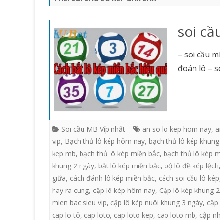
SOI CẦU MN SỚ ĐẦU ĐUÔI GIẢI
ĐẶC BIỆT VÍP
soi cầ
SOI CẦU MN SONG THỦ LÔ VÍP
– soi cầu m
SOI CẦU MN XÍU CHỦ VÍP
đoán lô – s
SOI CẦU MN LÔ 3 SỐ VÍP
Soi cầu MB Víp nhất
an so lo kep hom nay
,
a
vip
,
Bạch thủ lô kép hôm nay
,
bạch thủ lô kép khung
kep mb
,
bạch thủ lô kép miền bắc
,
bạch thủ lô kép 
khung 2 ngày
,
bắt lô kép miền bắc
,
bộ lô đề kép lệch
giữa
,
cách đánh lô kép miền bắc
,
cách soi cầu lô kép
hay ra cung
,
cặp lô kép hôm nay
,
Cặp lô kép khung 2
mien bac sieu vip
,
cặp lô kép nuôi khung 3 ngày
,
cặp
cap lo tô
,
cap loto
,
cap loto kep
,
cap loto mb
,
cập nh