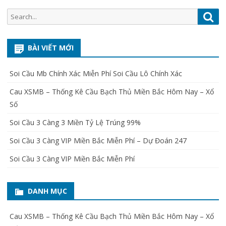
Search
Sea
for:
BÀI VIẾT MỚI
Soi Cầu Mb Chính Xác Miễn Phí Soi Cầu Lô Chính Xác
Cau XSMB – Thống Kê Cầu Bạch Thủ Miền Bắc Hôm Nay – Xổ
Số
Soi Cầu 3 Càng 3 Miền Tỷ Lệ Trúng 99%
Soi Cầu 3 Càng VIP Miền Bắc Miễn Phí – Dự Đoán 247
Soi Cầu 3 Càng VIP Miền Bắc Miễn Phí
DANH MỤC
Cau XSMB – Thống Kê Cầu Bạch Thủ Miền Bắc Hôm Nay – Xổ