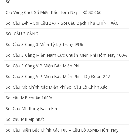
Số
Giờ Vàng Chốt Số Miền Bắc Hôm Nay – Xổ Số 666
Soi Cầu 24h – Soi Cầu 247 – Soi Cầu Bạch Thủ CHÍNH XÁC
SOI CẦU 3 CÀNG
Soi Cầu 3 Càng 3 Miền Tỷ Lệ Trúng 99%
Soi Cầu 3 Càng Miền Nam Cực Chuẩn Miễn Phí Hôm Nay 100%
Soi Cầu 3 Càng VIP Miền Bắc Miễn Phí
Soi Cầu 3 Càng VIP Miền Bắc Miễn Phí – Dự Đoán 247
Soi Cầu Mb Chính Xác Miễn Phí Soi Cầu Lô Chính Xác
Soi cầu MB chuẩn 100%
Soi Cau Mb Rong Bach Kim
Soi cầu MB Víp nhất
Soi Cầu Miền Bắc Chính Xác 100 – Cầu Lô XSMB Hôm Nay