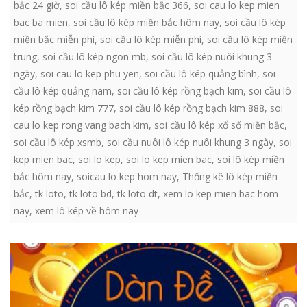
bắc 24 giờ
,
soi cầu lô kép miền bắc 366
,
soi cau lo kep mien
bac ba mien
,
soi cầu lô kép miền bắc hôm nay
,
soi cầu lô kép
miền bắc miễn phí
,
soi cầu lô kép miễn phí
,
soi cầu lô kép miền
trung
,
soi cầu lô kép ngon mb
,
soi cầu lô kép nuôi khung 3
ngày
,
soi cau lo kep phu yen
,
soi cầu lô kép quảng bình
,
soi
cầu lô kép quảng nam
,
soi cầu lô kép rồng bạch kim
,
soi cầu lô
kép rồng bạch kim 777
,
soi cầu lô kép rồng bạch kim 888
,
soi
cau lo kep rong vang bach kim
,
soi cầu lô kép xổ số miền bắc
,
soi cầu lô kép xsmb
,
soi cầu nuôi lô kép nuôi khung 3 ngày
,
soi
kep mien bac
,
soi lo kep
,
soi lo kep mien bac
,
soi lô kép miền
bắc hôm nay
,
soicau lo kep hom nay
,
Thống kê lô kép miền
bắc
,
tk loto
,
tk loto bd
,
tk loto dt
,
xem lo kep mien bac hom
nay
,
xem lô kép về hôm nay