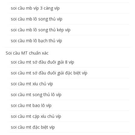
soi cầu mb víp 3 càng víp
soi cầu mb lô song thủ víp
soi cầu mb lô song thủ kép víp
soi cầu mb lô bạch thủ víp
Soi cầu MT chuẩn xác
soi cầu mt sớ đầu đuôi giải 8 víp
soi cầu mt sớ đầu đuôi giải đặc biệt víp
soi cầu mt xíu chủ víp
soi cầu mt song thủ lô víp
soi cầu mt bao lô víp
soi cầu mt cặp xíu chủ víp
soi cầu mt đặc biệt víp