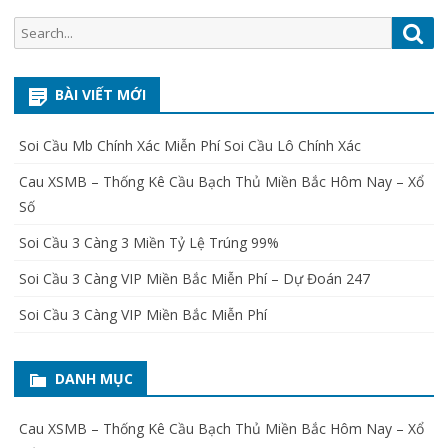
Search
Sea
for:
BÀI VIẾT MỚI
Soi Cầu Mb Chính Xác Miễn Phí Soi Cầu Lô Chính Xác
Cau XSMB – Thống Kê Cầu Bạch Thủ Miền Bắc Hôm Nay – Xổ
Số
Soi Cầu 3 Càng 3 Miền Tỷ Lệ Trúng 99%
Soi Cầu 3 Càng VIP Miền Bắc Miễn Phí – Dự Đoán 247
Soi Cầu 3 Càng VIP Miền Bắc Miễn Phí
DANH MỤC
Cau XSMB – Thống Kê Cầu Bạch Thủ Miền Bắc Hôm Nay – Xổ