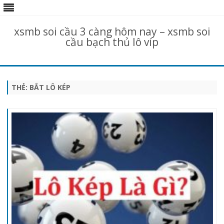
xsmb soi cầu 3 càng hôm nay – xsmb soi
cầu bạch thủ lô víp
Skip
to
content
THẺ:
BẮT LÔ KÉP