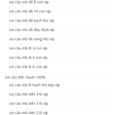
soi cầu mb đề 8 con víp
soi cầu mb đề 10 con víp
soi cầu mb đề bạch thủ víp
soi cầu mb đề đầu đuôi víp
soi cầu mb đề song thủ víp
soi cầu mb lô 4 con víp
soi cầu mb lô 6 con víp
soi cầu mb lô 8 con víp
Soi cầu MB chuẩn 100%
soi cầu mb lô bạch thủ kép víp
soi cầu mb xiên 4 lô víp
soi cầu mb xiên 3 lô víp
soi cầu mb xiên 2 lô víp