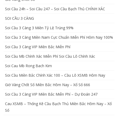
Soi Cầu 24h – Soi Cầu 247 – Soi Cầu Bạch Thủ CHÍNH XÁC
SOI CẦU 3 CÀNG
Soi Cầu 3 Càng 3 Miền Tỷ Lệ Trúng 99%
Soi Cầu 3 Càng Miền Nam Cực Chuẩn Miễn Phí Hôm Nay 100%
Soi Cầu 3 Càng VIP Miền Bắc Miễn Phí
Soi Cầu Mb Chính Xác Miễn Phí Soi Cầu Lô Chính Xác
Soi Cau Mb Rong Bach Kim
Soi Cầu Miền Bắc Chính Xác 100 – Cầu Lô XSMB Hôm Nay
Giờ Vàng Chốt Số Miền Bắc Hôm Nay – Xổ Số 666
Soi Cầu 3 Càng VIP Miền Bắc Miễn Phí – Dự Đoán 247
Cau XSMB – Thống Kê Cầu Bạch Thủ Miền Bắc Hôm Nay – Xổ
Số