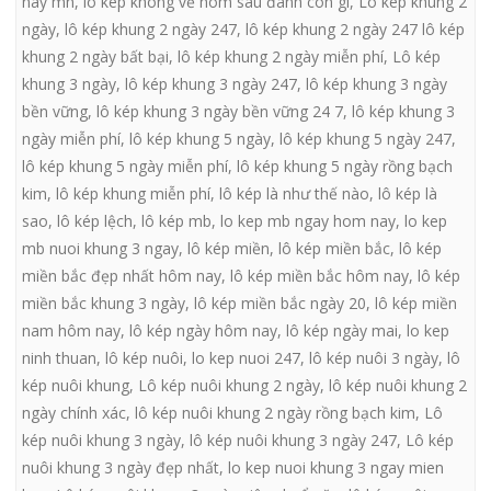
nay mn
,
lô kép không về hôm sau đánh con gì
,
Lô kép khung 2
ngày
,
lô kép khung 2 ngày 247
,
lô kép khung 2 ngày 247 lô kép
khung 2 ngày bất bại
,
lô kép khung 2 ngày miễn phí
,
Lô kép
khung 3 ngày
,
lô kép khung 3 ngày 247
,
lô kép khung 3 ngày
bền vững
,
lô kép khung 3 ngày bền vững 24 7
,
lô kép khung 3
ngày miễn phí
,
lô kép khung 5 ngày
,
lô kép khung 5 ngày 247
,
lô kép khung 5 ngày miễn phí
,
lô kép khung 5 ngày rồng bạch
kim
,
lô kép khung miễn phí
,
lô kép là như thế nào
,
lô kép là
sao
,
lô kép lệch
,
lô kép mb
,
lo kep mb ngay hom nay
,
lo kep
mb nuoi khung 3 ngay
,
lô kép miền
,
lô kép miền bắc
,
lô kép
miền bắc đẹp nhất hôm nay
,
lô kép miền bắc hôm nay
,
lô kép
miền bắc khung 3 ngày
,
lô kép miền bắc ngày 20
,
lô kép miền
nam hôm nay
,
lô kép ngày hôm nay
,
lô kép ngày mai
,
lo kep
ninh thuan
,
lô kép nuôi
,
lo kep nuoi 247
,
lô kép nuôi 3 ngày
,
lô
kép nuôi khung
,
Lô kép nuôi khung 2 ngày
,
lô kép nuôi khung 2
ngày chính xác
,
lô kép nuôi khung 2 ngày rồng bạch kim
,
Lô
kép nuôi khung 3 ngày
,
lô kép nuôi khung 3 ngày 247
,
Lô kép
nuôi khung 3 ngày đẹp nhất
,
lo kep nuoi khung 3 ngay mien