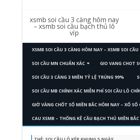
xsmb soi cầu 3 càng hôm nay
– xsmb soi cầu bạch thủ lô
víp
XSMB SOI CẦU 3 CÀNG HÔM NAY – XSMB SOI CẦU
SOI CẦU MN CHUẨN XÁC
GIO VANG CHOT S
SOI CẦU MN BAO LÔ VÍP
SOI CẦU 3 CÀNG 3 MIỀN TỶ LỆ TRÚNG 99%
S
SOI CẦU MN CẶP XÍU CHỦ VÍP
SOI CẦU MB CHÍNH XÁC MIỄN PHÍ SOI CẦU LÔ CHÍ
SOI CẦU MN GIẢI TÁM VÍP
GIỜ VÀNG CHỐT SỐ MIỀN BẮC HÔM NAY – XỔ SỐ 
SOI CẦU MN ĐẶC BIỆT VÍP
CAU XSMB – THỐNG KÊ CẦU BẠCH THỦ MIỀN BẮC
SOI CẦU MN SỚ ĐẦU ĐUÔI GIẢI
8 VÍP
THẺ:
SOI CẦU LÔ KÉP KHUNG 5 NGÀY