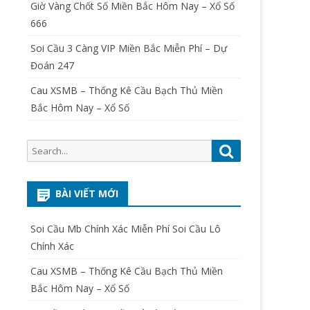
Giờ Vàng Chốt Số Miền Bắc Hôm Nay – Xổ Số
666
Soi Cầu 3 Càng VIP Miền Bắc Miễn Phí – Dự
Đoán 247
Cau XSMB – Thống Kê Cầu Bạch Thủ Miền
Bắc Hôm Nay – Xổ Số
Search
Search
for:
BÀI VIẾT MỚI
Soi Cầu Mb Chính Xác Miễn Phí Soi Cầu Lô
Chính Xác
Cau XSMB – Thống Kê Cầu Bạch Thủ Miền
Bắc Hôm Nay – Xổ Số