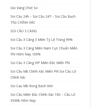
Gio Vang Chot So
Soi Cầu 24h – Soi Cầu 247 – Soi Cầu Bạch
Thủ CHÍNH XÁC
SOI CẦU 3 CÀNG
Soi Cầu 3 Càng 3 Miền Tỷ Lệ Trúng 99%
Soi Cầu 3 Càng Miền Nam Cực Chuẩn Miễn
Phí Hôm Nay 100%
Soi Cầu 3 Càng VIP Miền Bắc Miễn Phí
Soi Cầu Mb Chính Xác Miễn Phí Soi Cầu Lô
Chính Xác
Soi Cau Mb Rong Bach Kim
Soi Cầu Miền Bắc Chính Xác 100 – Cầu Lô
XSMB Hôm Nay