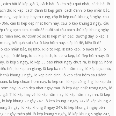
t
,
cách bắt lô kép giải 7
,
cách bắt lô kép hiệu quả nhất
,
cách bắt lô
ạch thủ lô kép
,
cách đánh lô kẹp giữa
,
cách đánh lô kép miền bắc
,
om nay
,
cap lo kep hay ra cung
,
cặp lô kép nuôi khung 3 ngày
,
cau
p 366
,
cau lo kep dep nhat hom nay
,
cầu lô kép khung 2 ngày
,
cầu
ép rồng bạch kim
,
chotlo88 nuôi soi cầu bạch thủ kép khung ngày
kep mien bac
,
dự đoán xổ số lô kép miền bắc
,
đường dây lộ kép là
om nay
,
kết quả soi cầu lô kép hôm nay
,
kiếp lô đề
,
kiếp lô đề
lô kép miền bắc
,
kq loto
,
lk lo to kep
,
lk loto kep
,
lô bạch thủ
,
lo
ng kep
,
lô đề kép
,
lo de kep lech
,
lo de ra kep
,
Lô đẹp hôm nay
,
lô
gày
,
lô kép 5 ngày
,
lô kép 55 bao nhiêu ngày chưa ra
,
lô kép 55 hôm
hiêu tiền
,
lo kep an giang
,
lô kép ba miền hôm nay
,
lô kép bạc nhớ
,
ch thủ khung 3 ngày
,
lo kep binh dinh
,
lô kép câm hôm sau đánh
huan
,
lo kep chuan hom nay
,
lo kep cm
,
lô kẹp cống là gì
,
lo kep da
c hôm nay
,
lo kep dep nhat ngay mai
,
lô kép đẹp nhất trong ngày
,
lô
p giải 7
,
lô kép hay về
,
lô kép hôm nay
,
lô kép hôm nay mn
,
lô kép
,
lô kép khung 2 ngày 247
,
lô kép khung 2 ngày 247 lô kép khung 2
hung 3 ngày
,
lô kép khung 3 ngày 247
,
lô kép khung 3 ngày bền
ng 3 ngày miễn phí
,
lô kép khung 5 ngày
,
lô kép khung 5 ngày 247
,