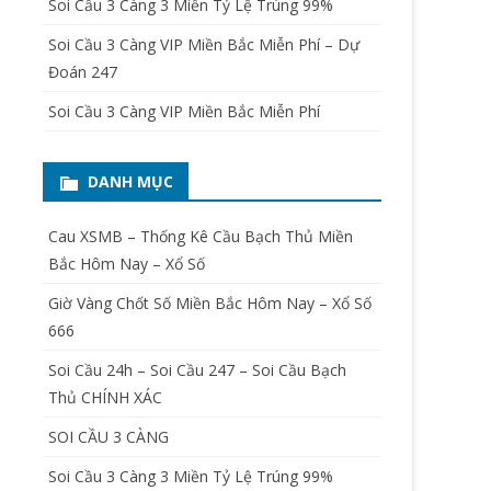
Soi Cầu 3 Càng 3 Miền Tỷ Lệ Trúng 99%
Soi Cầu 3 Càng VIP Miền Bắc Miễn Phí – Dự
Đoán 247
Soi Cầu 3 Càng VIP Miền Bắc Miễn Phí
DANH MỤC
Cau XSMB – Thống Kê Cầu Bạch Thủ Miền
Bắc Hôm Nay – Xổ Số
Giờ Vàng Chốt Số Miền Bắc Hôm Nay – Xổ Số
666
Soi Cầu 24h – Soi Cầu 247 – Soi Cầu Bạch
Thủ CHÍNH XÁC
SOI CẦU 3 CÀNG
Soi Cầu 3 Càng 3 Miền Tỷ Lệ Trúng 99%