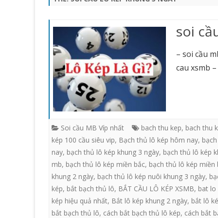
SOI CẦU MN SỚ ĐẦU ĐUÔI GIẢI
ĐẶC BIỆT VÍP
soi cầ
SOI CẦU MN SONG THỦ LÔ VÍP
– soi cầu m
SOI CẦU MN XÍU CHỦ VÍP
cau xsmb –
SOI CẦU MN LÔ 3 SỐ VÍP
Soi cầu MB Víp nhất
bach thu kep
,
bach thu 
kép 100 cầu siêu vip
,
Bạch thủ lô kép hôm nay
,
bạch
nay
,
bạch thủ lô kép khung 3 ngày
,
bạch thủ lô kép 
mb
,
bạch thủ lô kép miền bắc
,
bạch thủ lô kép miền
khung 2 ngày
,
bạch thủ lô kép nuôi khung 3 ngày
,
bạ
kép
,
bắt bạch thủ lô
,
BẮT CẦU LÔ KÉP XSMB
,
bat lo
kép hiệu quả nhất
,
Bắt lô kép khung 2 ngày
,
bắt lô ké
bắt bạch thủ lô
,
cách bắt bạch thủ lô kép
,
cách bắt b