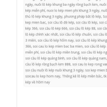
ngày
,
nuôi lô kép khung ba ngày rồng bạch kim
,
nuôi
kép miễn phí
,
nuoi lo kép mien phi khung 3 ngày
,
nuô
thủ lô kép khung 3 ngày
,
phương pháp bắt lô kép
,
So
kep mien bac
,
soi cầu lô đề kép
,
soi cầu lô kép
,
soi c
kép 366
,
soi cầu lô kép 666
,
soi cầu lô kép 88
,
soi cầ
lô kép chính xác nhất
,
soi cầu lô kép chuẩn
,
soi cầu 
3 miền
,
soi cầu lô kép hôm nay
,
soi cầu lô kép khun
366
,
soi cau lo kep mien bac ba mien
,
soi cầu lô ké
miễn phí
,
soi cầu lô kép miền trung
,
soi cầu lô kép 
soi cầu lô kép quảng bình
,
soi cầu lô kép quảng nam
cầu lô kép rồng bạch kim 888
,
soi cau lo kep rong v
soi cầu nuôi lô kép nuôi khung 3 ngày
,
soi kep mien 
soicau lo kep hom nay
,
Thống kê lô kép miền bắc
,
tk
kép về hôm nay