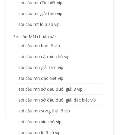
soi cầu mt đặc biệt víp
soi cầu mt giải tám víp
soi cầu mt lô 3 số víp
Soi cầu MN chuẩn xác
soi cầu mn bao lô víp
soi cầu mn cặp xíu chủ víp
soi cầu mn giải tám víp
soi cầu mn đặc biệt víp
soi cầu mn sớ đầu đuôi giải 8 víp
soi cầu mn sớ đầu đuôi giải đặc biệt víp
soi cầu mn song thủ lô víp
soi cầu mn xíu chủ víp
soi cầu mn lô 3 số víp