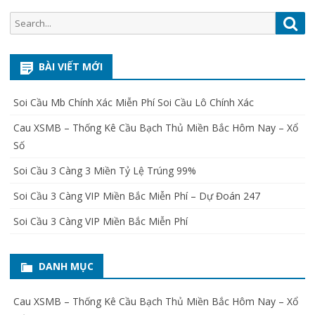
Search
Sea
for:
BÀI VIẾT MỚI
Soi Cầu Mb Chính Xác Miễn Phí Soi Cầu Lô Chính Xác
Cau XSMB – Thống Kê Cầu Bạch Thủ Miền Bắc Hôm Nay – Xổ
Số
Soi Cầu 3 Càng 3 Miền Tỷ Lệ Trúng 99%
Soi Cầu 3 Càng VIP Miền Bắc Miễn Phí – Dự Đoán 247
Soi Cầu 3 Càng VIP Miền Bắc Miễn Phí
DANH MỤC
Cau XSMB – Thống Kê Cầu Bạch Thủ Miền Bắc Hôm Nay – Xổ