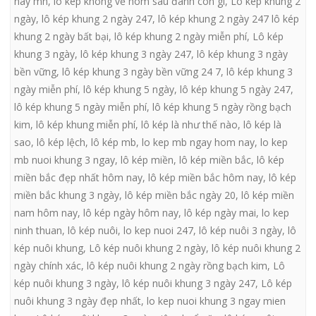
nay mn
,
lô kép không về hôm sau đánh con gì
,
Lô kép khung 2
ngày
,
lô kép khung 2 ngày 247
,
lô kép khung 2 ngày 247 lô kép
khung 2 ngày bất bại
,
lô kép khung 2 ngày miễn phí
,
Lô kép
khung 3 ngày
,
lô kép khung 3 ngày 247
,
lô kép khung 3 ngày
bền vững
,
lô kép khung 3 ngày bền vững 24 7
,
lô kép khung 3
ngày miễn phí
,
lô kép khung 5 ngày
,
lô kép khung 5 ngày 247
,
lô kép khung 5 ngày miễn phí
,
lô kép khung 5 ngày rồng bạch
kim
,
lô kép khung miễn phí
,
lô kép là như thế nào
,
lô kép là
sao
,
lô kép lệch
,
lô kép mb
,
lo kep mb ngay hom nay
,
lo kep
mb nuoi khung 3 ngay
,
lô kép miền
,
lô kép miền bắc
,
lô kép
miền bắc đẹp nhất hôm nay
,
lô kép miền bắc hôm nay
,
lô kép
miền bắc khung 3 ngày
,
lô kép miền bắc ngày 20
,
lô kép miền
nam hôm nay
,
lô kép ngày hôm nay
,
lô kép ngày mai
,
lo kep
ninh thuan
,
lô kép nuôi
,
lo kep nuoi 247
,
lô kép nuôi 3 ngày
,
lô
kép nuôi khung
,
Lô kép nuôi khung 2 ngày
,
lô kép nuôi khung 2
ngày chính xác
,
lô kép nuôi khung 2 ngày rồng bạch kim
,
Lô
kép nuôi khung 3 ngày
,
lô kép nuôi khung 3 ngày 247
,
Lô kép
nuôi khung 3 ngày đẹp nhất
,
lo kep nuoi khung 3 ngay mien