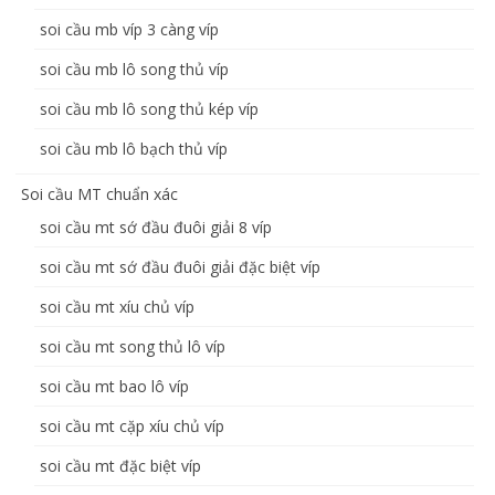
soi cầu mb víp 3 càng víp
soi cầu mb lô song thủ víp
soi cầu mb lô song thủ kép víp
soi cầu mb lô bạch thủ víp
Soi cầu MT chuẩn xác
soi cầu mt sớ đầu đuôi giải 8 víp
soi cầu mt sớ đầu đuôi giải đặc biệt víp
soi cầu mt xíu chủ víp
soi cầu mt song thủ lô víp
soi cầu mt bao lô víp
soi cầu mt cặp xíu chủ víp
soi cầu mt đặc biệt víp