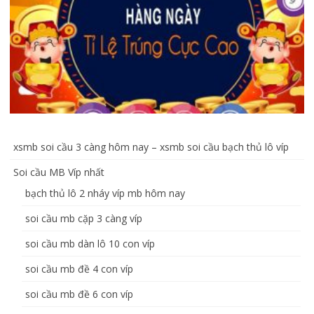
xsmb soi cầu 3 càng hôm nay – xsmb soi cầu bạch thủ lô víp
Soi cầu MB Víp nhất
bạch thủ lô 2 nháy víp mb hôm nay
soi cầu mb cặp 3 càng víp
soi cầu mb dàn lô 10 con víp
soi cầu mb đề 4 con víp
soi cầu mb đề 6 con víp