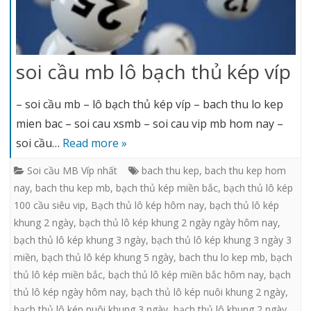
soi cầu mb lô bạch thủ kép víp
– soi cầu mb – lô bạch thủ kép víp – bach thu lo kep
mien bac – soi cau xsmb – soi cau vip mb hom nay –
soi cầu…
Read more »
Soi cầu MB Víp nhất
bach thu kep
,
bach thu kep hom
nay
,
bach thu kep mb
,
bạch thủ kép miền bắc
,
bạch thủ lô kép
100 cầu siêu vip
,
Bạch thủ lô kép hôm nay
,
bạch thủ lô kép
khung 2 ngày
,
bạch thủ lô kép khung 2 ngày ngày hôm nay
,
bạch thủ lô kép khung 3 ngày
,
bạch thủ lô kép khung 3 ngày 3
miền
,
bạch thủ lô kép khung 5 ngày
,
bach thu lo kep mb
,
bạch
thủ lô kép miền bắc
,
bạch thủ lô kép miền bắc hôm nay
,
bạch
thủ lô kép ngày hôm nay
,
bạch thủ lô kép nuôi khung 2 ngày
,
bạch thủ lô kép nuôi khung 3 ngày
,
bạch thủ lô khung 2 ngày
,