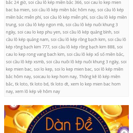
bắc 24 giờ
,
soi cầu lô kép miền bắc 366
,
soi cau lo kep mien
bac ba mien
,
soi cầu lô kép miền bắc hôm nay
,
soi cầu lô kép
miền bắc miễn phí
,
soi cầu lô kép miễn phí
,
soi cầu lô kép miền
trung
,
soi cầu lô kép ngon mb
,
soi cầu lô kép nuôi khung 3
ngày
,
soi cau lo kep phu yen
,
soi cầu lô kép quảng bình
,
soi
cầu lô kép quảng nam
,
soi cầu lô kép rồng bạch kim
,
soi cầu lô
kép rồng bạch kim 777
,
soi cầu lô kép rồng bạch kim 888
,
soi
cau lo kep rong vang bach kim
,
soi cầu lô kép xổ số miền bắc
,
soi cầu lô kép xsmb
,
soi cầu nuôi lô kép nuôi khung 3 ngày
,
soi
kep mien bac
,
soi lo kep
,
soi lo kep mien bac
,
soi lô kép miền
bắc hôm nay
,
soicau lo kep hom nay
,
Thống kê lô kép miền
bắc
,
tk loto
,
tk loto bd
,
tk loto dt
,
xem lo kep mien bac hom
nay
,
xem lô kép về hôm nay