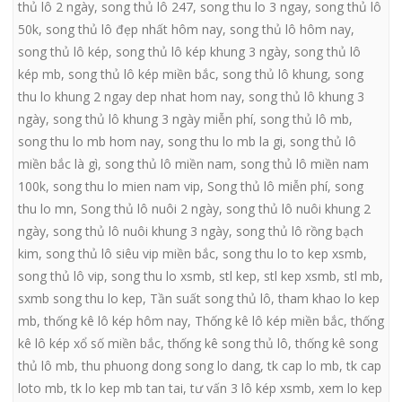
thủ lô 2 ngày
,
song thủ lô 247
,
song thu lo 3 ngay
,
song thủ lô
50k
,
song thủ lô đẹp nhất hôm nay
,
song thủ lô hôm nay
,
song thủ lô kép
,
song thủ lô kép khung 3 ngày
,
song thủ lô
kép mb
,
song thủ lô kép miền bắc
,
song thủ lô khung
,
song
thu lo khung 2 ngay dep nhat hom nay
,
song thủ lô khung 3
ngày
,
song thủ lô khung 3 ngày miễn phí
,
song thủ lô mb
,
song thu lo mb hom nay
,
song thu lo mb la gi
,
song thủ lô
miền bắc là gì
,
song thủ lô miền nam
,
song thủ lô miền nam
100k
,
song thu lo mien nam vip
,
Song thủ lô miễn phí
,
song
thu lo mn
,
Song thủ lô nuôi 2 ngày
,
song thủ lô nuôi khung 2
ngày
,
song thủ lô nuôi khung 3 ngày
,
song thủ lô rồng bạch
kim
,
song thủ lô siêu vip miền bắc
,
song thu lo to kep xsmb
,
song thủ lô vip
,
song thu lo xsmb
,
stl kep
,
stl kep xsmb
,
stl mb
,
sxmb song thu lo kep
,
Tần suất song thủ lô
,
tham khao lo kep
mb
,
thống kê lô kép hôm nay
,
Thống kê lô kép miền bắc
,
thống
kê lô kép xổ số miền bắc
,
thống kê song thủ lô
,
thống kê song
thủ lô mb
,
thu phuong dong song lo dang
,
tk cap lo mb
,
tk cap
loto mb
,
tk lo kep mb tan tai
,
tư vấn 3 lô kép xsmb
,
xem lo kep