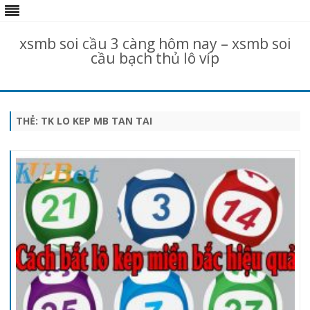
xsmb soi cầu 3 càng hôm nay – xsmb soi
cầu bạch thủ lô víp
Skip
to
content
THẺ:
TK LO KEP MB TAN TAI