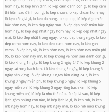
hom nay
,
lo kep binh dinh
,
lô kép câm đánh con gì
,
lô kép câm
thì hôm sau đánh con gì
,
lo kep chuan
,
lo kep chuan hom nay
,
lô kẹp cống là gì
,
lo kep da nang
,
lo kep dep
,
lô kép đẹp miền
bắc hôm nay
,
lô kép đẹp ngày mai
,
lô kép đẹp nhất miền bắc
hôm nay
,
lô kép đẹp nhất ngày hôm nay
,
lo kep dep nhat ngay
mai
,
lô kép đẹp nhất trong ngày
,
lo kep dep trong ngay
,
lo kep
dep xsmb hom nay
,
lo kep dep xsmt hom nay
,
lo kép gan
xsmb
,
lô kép hay về
,
lô kép hôm nay
,
lô kép hôm nay miễn phí
95
,
lô kép hôm nay mn
,
lô kép không về hôm sau đánh con gì
,
lô kép khung 1 ngày
,
lô kép khung 2 ngày 247
,
lo kep khung 2
ngay tai rong bach kim
,
Lô kép khung 3 ngày
,
lô kép khung 3
ngày bền vững
,
lô kép khung 3 ngày bền vững 24 7
,
lô kép
khung 3 ngày miễn phí
,
lô kép khung 5 ngày
,
lô kép khung 5
ngày miễn phí
,
lô kép khung 5 ngày rồng bạch kim
,
lô kép
khung miễn phí
,
lô kép là như thế nào
,
lô kép là sao
,
lô kép
lệch gồm những con nào
,
lô kép lệch là gì
,
lô kép mb
,
lo kep
mb ngay hom nay
,
lo kep mb ngay mai
,
lo kep mb nuoi khung