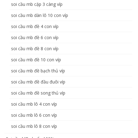
soi cầu mb cặp 3 càng víp
soi cầu mb dàn lô 10 con víp
soi cầu mb đề 4 con víp
soi cầu mb đề 6 con víp
soi cầu mb đề 8 con víp
soi cầu mb đề 10 con víp
soi cầu mb đề bạch thủ víp
soi cầu mb đề đầu đuôi víp
soi cầu mb đề song thủ víp
soi cầu mb lô 4 con víp
soi cầu mb lô 6 con víp
soi cầu mb lô 8 con víp