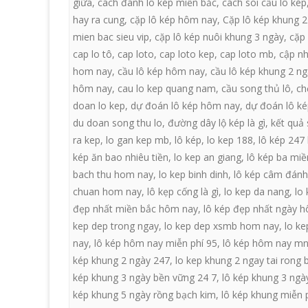
giữa
,
cách đánh lô kép miền bắc
,
cách soi cầu lô kép
hay ra cung
,
cặp lô kép hôm nay
,
Cặp lô kép khung 2
mien bac sieu vip
,
cặp lô kép nuôi khung 3 ngày
,
cặp
cap lo tô
,
cap loto
,
cap loto kep
,
cap loto mb
,
cập nh
hom nay
,
cầu lô kép hôm nay
,
cầu lô kép khung 2 n
hôm nay
,
cau lo kep quang nam
,
cầu song thủ lô
,
ch
doan lo kep
,
dự đoán lô kép hôm nay
,
dự đoán lô k
du doan song thu lo
,
đường dây lộ kép là gì
,
kết quả 
ra kep
,
lo gan kep mb
,
lô kép
,
lo kep 188
,
lô kép 247
kép ăn bao nhiêu tiền
,
lo kep an giang
,
lô kép ba mi
bach thu hom nay
,
lo kep binh dinh
,
lô kép câm đánh
chuan hom nay
,
lô kẹp cống là gì
,
lo kep da nang
,
lo
đẹp nhất miền bắc hôm nay
,
lô kép đẹp nhất ngày 
kep dep trong ngay
,
lo kep dep xsmb hom nay
,
lo k
nay
,
lô kép hôm nay miễn phí 95
,
lô kép hôm nay m
kép khung 2 ngày 247
,
lo kep khung 2 ngay tai rong 
kép khung 3 ngày bền vững 24 7
,
lô kép khung 3 ngà
kép khung 5 ngày rồng bạch kim
,
lô kép khung miễn 