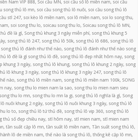
miền Nam VIP 888
,
Soi cầu MN
,
soi cầu số lô miền nam
,
soi cầu
ầu song thủ lô mn
,
soi cầu song thủ lô nuôi
,
soi cầu song thủ lô
cầu stl 247
,
soi kèo lô miền nam
,
soi lô miền nam
,
soi lo song thu
,
 nam
,
soi song thu lo
,
soicau song thu lo
,
Soicau song thủ lô MN
,
hủ đề là gì
,
Song thủ khung 3 ngày miễn phí
,
song thủ khung 5
gày
,
song thủ lô 247
,
song thủ lô 50k
,
song thủ lô 686
,
song thủ lô
,
song thủ lô đánh như thế nào
,
song thủ lô đánh như thế nào song
hủ lô đề là gì song thủ lô đề
,
song thủ lô đẹp nhất hôm nay
,
song
ép khung 3 ngày
,
song thủ lô khung
,
song thủ lô khung 2 ngày
,
song
hủ lô khung 3 ngày
,
song thủ lô khung 3 ngày 247
,
song thủ lô
thế nào
,
song thủ lô miền nam
,
song thủ lô miền nam 100k
,
SONG
ôm nay
,
song thu lo mien nam la sao
,
song thu lo mien nam sieu
song thu lo mn
,
song thu lo mn la gi
,
song thủ lô nghĩa là gì
,
Song
 lô nuôi khung 2 ngày
,
song thủ lô nuôi khung 3 ngày
,
song thủ lô
hu lo to
,
song thủ lô tứ thủ đề
,
song thủ lô vip 360
,
song thủ lô
g thủ số đẹp chiều nay
,
stl hôm nay
,
stl mien nam
,
stl mien nam
mn
,
tần suất cặp lô mn
,
tần suất lô miền nam
,
Tần suất song thủ lô
,
thành lô de miền nam
,
thế nào là song thủ lô
,
thống kê cặp lô mn
,