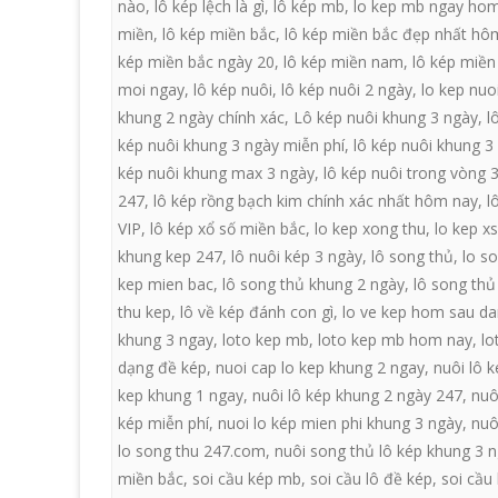
nào
,
lô kép lệch là gì
,
lô kép mb
,
lo kep mb ngay ho
miền
,
lô kép miền bắc
,
lô kép miền bắc đẹp nhất hô
kép miền bắc ngày 20
,
lô kép miền nam
,
lô kép miền
moi ngay
,
lô kép nuôi
,
lô kép nuôi 2 ngày
,
lo kep nuo
khung 2 ngày chính xác
,
Lô kép nuôi khung 3 ngày
,
l
kép nuôi khung 3 ngày miễn phí
,
lô kép nuôi khung 3
kép nuôi khung max 3 ngày
,
lô kép nuôi trong vòng 
247
,
lô kép rồng bạch kim chính xác nhất hôm nay
,
l
VIP
,
lô kép xổ số miền bắc
,
lo kep xong thu
,
lo kep x
khung kep 247
,
lô nuôi kép 3 ngày
,
lô song thủ
,
lo s
kep mien bac
,
lô song thủ khung 2 ngày
,
lô song thủ
thu kep
,
lô về kép đánh con gì
,
lo ve kep hom sau da
khung 3 ngay
,
loto kep mb
,
loto kep mb hom nay
,
lo
dạng đề kép
,
nuoi cap lo kep khung 2 ngay
,
nuôi lô 
kep khung 1 ngay
,
nuôi lô kép khung 2 ngày 247
,
nuô
kép miễn phí
,
nuoi lo kép mien phi khung 3 ngày
,
nuô
lo song thu 247.com
,
nuôi song thủ lô kép khung 3 
miền bắc
,
soi cầu kép mb
,
soi cầu lô đề kép
,
soi cầu