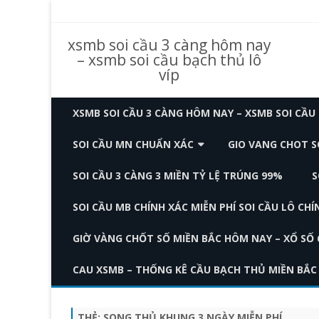
xsmb soi cầu 3 càng hôm nay
– xsmb soi cầu bạch thủ lô
víp
XSMB SOI CẦU 3 CÀNG HÔM NAY – XSMB SOI CẦU
SOI CẦU MN CHUẨN XÁC
GIO VANG CHOT S
SOI CẦU MN BAO LÔ VÍP
SOI CẦU 3 CÀNG 3 MIỀN TỶ LỆ TRÚNG 99%
S
SOI CẦU MN CẶP XÍU CHỦ VÍP
SOI CẦU MB CHÍNH XÁC MIỄN PHÍ SOI CẦU LÔ CHÍ
SOI CẦU MN GIẢI TÁM VÍP
GIỜ VÀNG CHỐT SỐ MIỀN BẮC HÔM NAY – XỔ SỐ 
SOI CẦU MN ĐẶC BIỆT VÍP
CAU XSMB – THỐNG KÊ CẦU BẠCH THỦ MIỀN BẮC
SOI CẦU MN SỚ ĐẦU ĐUÔI GIẢI
8 VÍP
THẺ:
SONG THỦ KHUNG 3 NGÀY MIỄN PHÍ