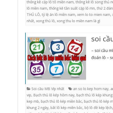
thống kê cặp lô tô miền nam
,
thống kê lô song thủ n
lô miền nam
,
thống kê tần suất cặp lô mn
,
thứ 2 đán
THỦ LÔ
,
tỷ lệ ăn lô miền nam
,
xem lo to mien nam
,
nhất
,
xong thủ lô
,
xong thu lo miền nam là gì
soi cầ
– soi cầu m
đoán lô – s
Soi cầu MB Víp nhất
an so lo kep hom nay
,
a
vip
,
Bạch thủ lô kép hôm nay
,
bạch thủ lô kép khung
kep mb
,
bạch thủ lô kép miền bắc
,
bạch thủ lô kép 
khung 2 ngày
,
bắt lô kép miền bắc
,
bộ lô đề kép lệch