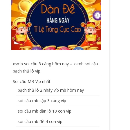
SOI CẦU MT CẶP XÍU CHỦ VÍP
Ô SONG THỦ KÉP
SOI CẦU MT ĐẶC BIỆT VÍP
 BẠCH THỦ VÍP
SOI CẦU MT GIẢI TÁM VÍP
SOI CẦU MT LÔ 3 SỐ VÍP
xsmb soi cầu 3 càng hôm nay – xsmb soi cầu
bạch thủ lô víp
Soi cầu MB Víp nhất
bạch thủ lô 2 nháy víp mb hôm nay
soi cầu mb cặp 3 càng víp
soi cầu mb dàn lô 10 con víp
soi cầu mb đề 4 con víp