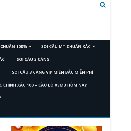
 CHUẨN 100%
SOI CẦU MT CHUẨN XÁC
XÁC
Ô BẠCH THỦ KÉP
SOI CẦU 3 CÀNG
SOI CẦU MT SỚ ĐẦU ĐUÔI GIẢI
8 VÍP
SOI CẦU 3 CÀNG VIP MIỀN BẮC MIỄN PHÍ
N 4 LÔ VÍP
SOI CẦU MT SỚ ĐẦU ĐUÔI GIẢI
C CHÍNH XÁC 100 – CẦU LÔ XSMB HÔM NAY
ĐẶC BIỆT VÍP
N 3 LÔ VÍP
SOI CẦU MT XÍU CHỦ VÍP
7
N 2 LÔ VÍP
SOI CẦU MT SONG THỦ LÔ VÍP
P 3 CÀNG VÍP
SOI CẦU MT BAO LÔ VÍP
Ô SONG THỦ VÍP