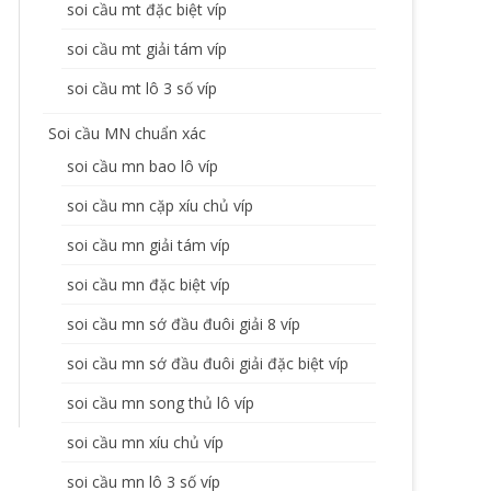
soi cầu mt đặc biệt víp
soi cầu mt giải tám víp
soi cầu mt lô 3 số víp
Soi cầu MN chuẩn xác
soi cầu mn bao lô víp
soi cầu mn cặp xíu chủ víp
soi cầu mn giải tám víp
soi cầu mn đặc biệt víp
soi cầu mn sớ đầu đuôi giải 8 víp
soi cầu mn sớ đầu đuôi giải đặc biệt víp
soi cầu mn song thủ lô víp
soi cầu mn xíu chủ víp
soi cầu mn lô 3 số víp