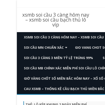
xsmb soi cầu 3 càng hôm nay
– xsmb soi cầu bạch thủ lô
víp
XSMB SOI CẦU 3 CÀNG HÔM NAY – XSMB SOI CẦU
SOI CẦU MN CHUẨN XÁC
GIO VANG CHOT S
SOI CẦU MN BAO LÔ VÍP
SOI CẦU 3 CÀNG 3 MIỀN TỶ LỆ TRÚNG 99%
S
SOI CẦU MN CẶP XÍU CHỦ VÍP
SOI CẦU MB CHÍNH XÁC MIỄN PHÍ SOI CẦU LÔ CHÍ
SOI CẦU MN GIẢI TÁM VÍP
GIỜ VÀNG CHỐT SỐ MIỀN BẮC HÔM NAY – XỔ SỐ 
SOI CẦU MN ĐẶC BIỆT VÍP
CAU XSMB – THỐNG KÊ CẦU BẠCH THỦ MIỀN BẮC
SOI CẦU MN SỚ ĐẦU ĐUÔI GIẢI
8 VÍP
THẺ:
LÔ KÉP KHUNG 2 NGÀY MIỄN PHÍ