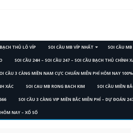
Skip
 BẠCH THỦ LÔ VÍP
SOI CẦU MB VÍP NHẤT
SOI CẦU MB
to
content
O
SOI CẦU 24H – SOI CẦU 247 – SOI CẦU BẠCH THỦ CHÍNH 
BẠCH THỦ LÔ 2 NHÁY VÍP MB
SOI CẦU MB L
HÔM NAY
VÍP
OI CẦU 3 CÀNG MIỀN NAM CỰC CHUẨN MIỄN PHÍ HÔM NAY 100%
SOI CẦU MB CẶP 3 CÀNG VÍP
SOI CẦU MB XIÊ
NH XÁC
SOI CAU MB RONG BACH KIM
SOI CẦU MIỀN BẮ
SOI CẦU MB DÀN LÔ 10 CON VÍP
SOI CẦU MB XIÊ
666
SOI CẦU 3 CÀNG VIP MIỀN BẮC MIỄN PHÍ – DỰ ĐOÁN 24
SOI CẦU MB ĐỀ 4 CON VÍP
SOI CẦU MB XIÊ
 HÔM NAY – XỔ SỐ
SOI CẦU MB ĐỀ 6 CON VÍP
SOI CẦU MB VÍ
SOI CẦU MB ĐỀ 8 CON VÍP
SOI CẦU MB L