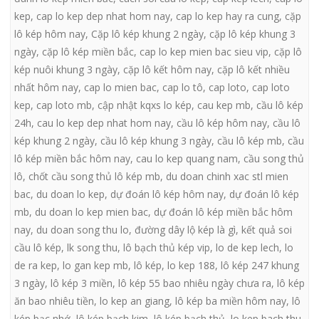
kep
,
cap lo kep dep nhat hom nay
,
cap lo kep hay ra cung
,
cặp
lô kép hôm nay
,
Cặp lô kép khung 2 ngày
,
cặp lô kép khung 3
ngày
,
cặp lô kép miền bắc
,
cap lo kep mien bac sieu vip
,
cặp lô
kép nuôi khung 3 ngày
,
cặp lô kết hôm nay
,
cặp lô kết nhiều
nhất hôm nay
,
cap lo mien bac
,
cap lo tô
,
cap loto
,
cap loto
kep
,
cap loto mb
,
cập nhật kqxs lo kép
,
cau kep mb
,
cầu lô kép
24h
,
cau lo kep dep nhat hom nay
,
cầu lô kép hôm nay
,
cầu lô
kép khung 2 ngày
,
cầu lô kép khung 3 ngày
,
cầu lô kép mb
,
cầu
lô kép miền bắc hôm nay
,
cau lo kep quang nam
,
cầu song thủ
lô
,
chốt cầu song thủ lô kép mb
,
du doan chinh xac stl mien
bac
,
du doan lo kep
,
dự đoán lô kép hôm nay
,
dự đoán lô kép
mb
,
du doan lo kep mien bac
,
dự đoán lô kép miền bắc hôm
nay
,
du doan song thu lo
,
đường dây lộ kép là gì
,
kết quả soi
cầu lô kép
,
lk song thu
,
lô bạch thủ kép vip
,
lo de kep lech
,
lo
de ra kep
,
lo gan kep mb
,
lô kép
,
lo kep 188
,
lô kép 247 khung
3 ngày
,
lô kép 3 miền
,
lô kép 55 bao nhiêu ngày chưa ra
,
lô kép
ăn bao nhiêu tiền
,
lo kep an giang
,
lô kép ba miền hôm nay
,
lô
kép bạc nhớ
,
lô kép bạch kim
,
lô kép bạch thủ
,
lo kep bach thu