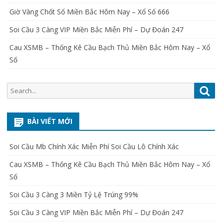
Giờ Vàng Chốt Số Miền Bắc Hôm Nay – Xổ Số 666
Soi Cầu 3 Càng VIP Miền Bắc Miễn Phí – Dự Đoán 247
Cau XSMB – Thống Kê Cầu Bạch Thủ Miền Bắc Hôm Nay – Xổ
Số
Search
Sea
for:
BÀI VIẾT MỚI
Soi Cầu Mb Chính Xác Miễn Phí Soi Cầu Lô Chính Xác
Cau XSMB – Thống Kê Cầu Bạch Thủ Miền Bắc Hôm Nay – Xổ
Số
Soi Cầu 3 Càng 3 Miền Tỷ Lệ Trúng 99%
Soi Cầu 3 Càng VIP Miền Bắc Miễn Phí – Dự Đoán 247