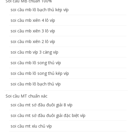
Soi cầu MB chuẩn 100%
soi cầu mb lô bạch thủ kép víp
soi cầu mb xiên 4 lô víp
soi cầu mb xiên 3 lô víp
soi cầu mb xiên 2 lô víp
soi cầu mb víp 3 càng víp
soi cầu mb lô song thủ víp
soi cầu mb lô song thủ kép víp
soi cầu mb lô bạch thủ víp
Soi cầu MT chuẩn xác
soi cầu mt sớ đầu đuôi giải 8 víp
soi cầu mt sớ đầu đuôi giải đặc biệt víp
soi cầu mt xíu chủ víp