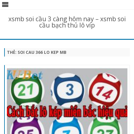
xsmb soi cầu 3 càng hôm nay – xsmb soi
cầu bạch thủ lô víp
Skip
to
content
THẺ:
SOI CAU 366 LO KEP MB