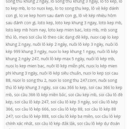
song thủ khung 2 ngày
,
lô song thủ khung 3 ngày
,
lô tô kép
,
lo
to kep mb
,
lo to nuoi kep
,
lo to song thu kep
,
lô về kép đánh
con gì
,
lo ve kep hom sau danh con gi
,
lô về kép nhiều hôm
sau đánh con gì
,
loto kep
,
loto kep khung 3 ngay
,
loto kep mb
,
loto kep mb hom nay
,
loto kep mien bac
,
loto mb
,
mb song
thủ lô
,
mẹo soi cầu lô theo các dạng đề kép
,
nuoi cap lo kep
khung 2 ngay
,
nuôi lô kép 2 ngày
,
nuôi lô kép 3 ngày
,
nuôi lô
kép 999 khung 3 ngày
,
nuoi lo kep khung 1 ngay
,
nuôi lô kép
khung 2 ngày 247
,
nuôi lô kép max 5 ngày
,
nuôi lô kép mb
,
nuoi lo kep mien bac
,
nuôi lô kép miễn phí
,
nuoi lo kép mien
phi khung 3 ngày
,
nuôi lô kép siêu chuẩn
,
nuoi lo kep soi cau
88
,
nuoi lo song thu 2
,
nuoi lo song thu 247.com
,
nuôi song
thủ lô kép khung 3 ngày
,
soi cau 366 lo kep
,
soi cau 366 lo kep
mb
,
soi cầu 366 lô kép miền bắc
,
soi cầu kép mb
,
soi cầu lô đề
kép
,
soi cầu lô kép 247
,
soi cầu lô kép 3 ngày
,
soi cầu lô kép
366
,
soi cầu lô kép 666
,
soi cầu lô kép 88
,
soi cầu lô kép 88
247
,
soi cầu lô kép 888
,
soi cầu lô kép ba miền
,
soi cầu lô kép
chính xác nhất
,
soi cầu lô kép đắk lắk
,
soi cầu lô kép dự đoán