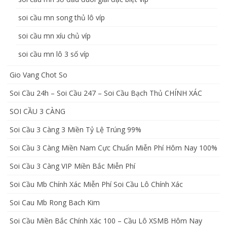
soi cầu mn song thủ lô víp
soi cầu mn xíu chủ víp
soi cầu mn lô 3 số víp
Gio Vang Chot So
Soi Cầu 24h – Soi Cầu 247 – Soi Cầu Bạch Thủ CHÍNH XÁC
SOI CẦU 3 CÀNG
Soi Cầu 3 Càng 3 Miền Tỷ Lệ Trúng 99%
Soi Cầu 3 Càng Miền Nam Cực Chuẩn Miễn Phí Hôm Nay 100%
Soi Cầu 3 Càng VIP Miền Bắc Miễn Phí
Soi Cầu Mb Chính Xác Miễn Phí Soi Cầu Lô Chính Xác
Soi Cau Mb Rong Bach Kim
Soi Cầu Miền Bắc Chính Xác 100 – Cầu Lô XSMB Hôm Nay