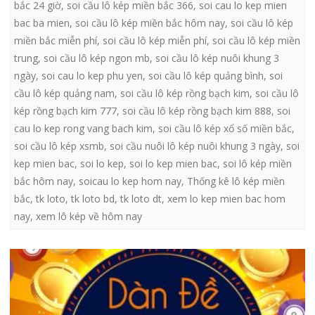
bắc 24 giờ
,
soi cầu lô kép miền bắc 366
,
soi cau lo kep mien
bac ba mien
,
soi cầu lô kép miền bắc hôm nay
,
soi cầu lô kép
miền bắc miễn phí
,
soi cầu lô kép miễn phí
,
soi cầu lô kép miền
trung
,
soi cầu lô kép ngon mb
,
soi cầu lô kép nuôi khung 3
ngày
,
soi cau lo kep phu yen
,
soi cầu lô kép quảng bình
,
soi
cầu lô kép quảng nam
,
soi cầu lô kép rồng bạch kim
,
soi cầu lô
kép rồng bạch kim 777
,
soi cầu lô kép rồng bạch kim 888
,
soi
cau lo kep rong vang bach kim
,
soi cầu lô kép xổ số miền bắc
,
soi cầu lô kép xsmb
,
soi cầu nuôi lô kép nuôi khung 3 ngày
,
soi
kep mien bac
,
soi lo kep
,
soi lo kep mien bac
,
soi lô kép miền
bắc hôm nay
,
soicau lo kep hom nay
,
Thống kê lô kép miền
bắc
,
tk loto
,
tk loto bd
,
tk loto dt
,
xem lo kep mien bac hom
nay
,
xem lô kép về hôm nay