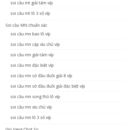
soi cầu mt giải tám víp
soi cầu mt lô 3 số víp
Soi cầu MN chuẩn xác
soi cầu mn bao lô víp
soi cầu mn cặp xíu chủ víp
soi cầu mn giải tám víp
soi cầu mn đặc biệt víp
soi cầu mn sớ đầu đuôi giải 8 víp
soi cầu mn sớ đầu đuôi giải đặc biệt víp
soi cầu mn song thủ lô víp
soi cầu mn xíu chủ víp
soi cầu mn lô 3 số víp
Gio Vang Chot So