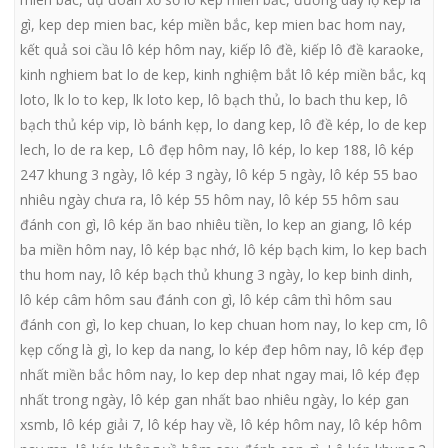
gì
,
kep dep mien bac
,
kép miền bắc
,
kep mien bac hom nay
,
kết quả soi cầu lô kép hôm nay
,
kiếp lô đề
,
kiếp lô đề karaoke
,
kinh nghiem bat lo de kep
,
kinh nghiệm bắt lô kép miền bắc
,
kq
loto
,
lk lo to kep
,
lk loto kep
,
lô bạch thủ
,
lo bach thu kep
,
lô
bạch thủ kép vip
,
lò bánh kẹp
,
lo dang kep
,
lô đề kép
,
lo de kep
lech
,
lo de ra kep
,
Lô đẹp hôm nay
,
lô kép
,
lo kep 188
,
lô kép
247 khung 3 ngày
,
lô kép 3 ngày
,
lô kép 5 ngày
,
lô kép 55 bao
nhiêu ngày chưa ra
,
lô kép 55 hôm nay
,
lô kép 55 hôm sau
đánh con gì
,
lô kép ăn bao nhiêu tiền
,
lo kep an giang
,
lô kép
ba miền hôm nay
,
lô kép bạc nhớ
,
lô kép bạch kim
,
lo kep bach
thu hom nay
,
lô kép bạch thủ khung 3 ngày
,
lo kep binh dinh
,
lô kép câm hôm sau đánh con gì
,
lô kép câm thì hôm sau
đánh con gì
,
lo kep chuan
,
lo kep chuan hom nay
,
lo kep cm
,
lô
kẹp cống là gì
,
lo kep da nang
,
lo kép đep hôm nay
,
lô kép đẹp
nhất miền bắc hôm nay
,
lo kep dep nhat ngay mai
,
lô kép đẹp
nhất trong ngày
,
lô kép gan nhất bao nhiêu ngày
,
lo kép gan
xsmb
,
lô kép giải 7
,
lô kép hay về
,
lô kép hôm nay
,
lô kép hôm