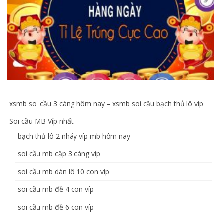
xsmb soi cầu 3 càng hôm nay – xsmb soi cầu bạch thủ lô víp
Soi cầu MB Víp nhất
bạch thủ lô 2 nháy víp mb hôm nay
soi cầu mb cặp 3 càng víp
soi cầu mb dàn lô 10 con víp
soi cầu mb đề 4 con víp
soi cầu mb đề 6 con víp