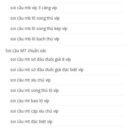
soi cầu mb víp 3 càng víp
soi cầu mb lô song thủ víp
soi cầu mb lô song thủ kép víp
soi cầu mb lô bạch thủ víp
Soi cầu MT chuẩn xác
soi cầu mt sớ đầu đuôi giải 8 víp
soi cầu mt sớ đầu đuôi giải đặc biệt víp
soi cầu mt xíu chủ víp
soi cầu mt song thủ lô víp
soi cầu mt bao lô víp
soi cầu mt cặp xíu chủ víp
soi cầu mt đặc biệt víp