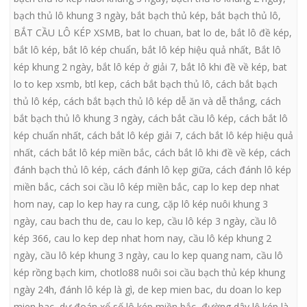
bạch thủ lô khung 3 ngày
,
bắt bạch thủ kép
,
bắt bạch thủ lô
,
BẮT CẦU LÔ KÉP XSMB
,
bat lo chuan
,
bat lo de
,
bắt lô đề kép
,
bắt lô kép
,
bắt lô kép chuẩn
,
bắt lô kép hiệu quả nhất
,
Bắt lô
kép khung 2 ngày
,
bắt lô kép ở giải 7
,
bắt lô khi đề về kép
,
bat
lo to kep xsmb
,
btl kep
,
cách bắt bạch thủ lô
,
cách bắt bạch
thủ lô kép
,
cách bắt bạch thủ lô kép dễ ăn và dễ thắng
,
cách
bắt bạch thủ lô khung 3 ngày
,
cách bắt cầu lô kép
,
cách bắt lô
kép chuẩn nhất
,
cách bắt lô kép giải 7
,
cách bắt lô kép hiệu quả
nhất
,
cách bắt lô kép miền bắc
,
cách bắt lô khi đề về kép
,
cách
đánh bạch thủ lô kép
,
cách đánh lô kẹp giữa
,
cách đánh lô kép
miền bắc
,
cách soi cầu lô kép miền bắc
,
cap lo kep dep nhat
hom nay
,
cap lo kep hay ra cung
,
cặp lô kép nuôi khung 3
ngày
,
cau bach thu de
,
cau lo kep
,
cầu lô kép 3 ngày
,
cầu lô
kép 366
,
cau lo kep dep nhat hom nay
,
cầu lô kép khung 2
ngày
,
cầu lô kép khung 3 ngày
,
cau lo kep quang nam
,
cầu lô
kép rồng bạch kim
,
chotlo88 nuôi soi cầu bạch thủ kép khung
ngày 24h
,
đánh lô kép là gì
,
de kep mien bac
,
du doan lo kep
mien bac
,
dự đoán xổ số lô kép miền bắc
,
đường dây lộ kép là