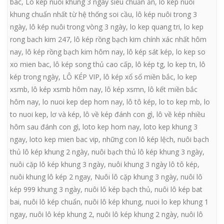
bac
,
Lô kép nuôi khung 3 ngày siêu chuẩn ăn
,
lô kép nuôi
khung chuẩn nhất từ hệ thống soi cầu
,
lô kép nuôi trong 3
ngày
,
lô kép nuôi trong vòng 3 ngày
,
lo kep quang tri
,
lo kep
rong bach kim 247
,
lô kép rồng bạch kim chính xác nhất hôm
nay
,
lô kép rồng bạch kim hôm nay
,
lô kép sát kép
,
lo kep so
xo mien bac
,
lô kép song thủ cao cấp
,
lô kép tg
,
lo kep tn
,
lô
kép trong ngày
,
LÔ KÉP VIP
,
lô kép xổ số miền bắc
,
lo kep
xsmb
,
lô kép xsmb hôm nay
,
lô kép xsmn
,
lô kết miền bắc
hôm nay
,
lo nuoi kep dep hom nay
,
lô tô kép
,
lo to kep mb
,
lo
to nuoi kep
,
lơ và kép
,
lô về kép đánh con gì
,
lô về kép nhiều
hôm sau đánh con gì
,
loto kep hom nay
,
loto kep khung 3
ngay
,
loto kep mien bac vip
,
những con lô kép lệch
,
nuôi bạch
thủ lô kép khung 2 ngày
,
nuôi bạch thủ lô kép khung 3 ngày
,
nuôi cặp lô kép khung 3 ngày
,
nuôi khung 3 ngày lô tô kép
,
nuôi khung lô kép 2 ngay
,
Nuôi lô cặp khung 3 ngày
,
nuôi lô
kép 999 khung 3 ngày
,
nuôi lô kép bạch thủ
,
nuôi lô kép bat
bai
,
nuôi lô kép chuẩn
,
nuôi lô kép khung
,
nuoi lo kep khung 1
ngay
,
nuôi lô kép khung 2
,
nuôi lô kép khung 2 ngày
,
nuôi lô