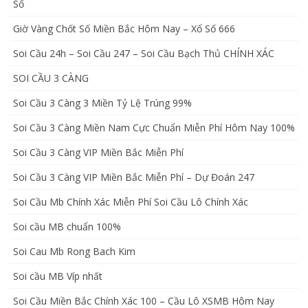
Số
Giờ Vàng Chốt Số Miền Bắc Hôm Nay – Xổ Số 666
Soi Cầu 24h – Soi Cầu 247 – Soi Cầu Bạch Thủ CHÍNH XÁC
SOI CẦU 3 CÀNG
Soi Cầu 3 Càng 3 Miền Tỷ Lệ Trúng 99%
Soi Cầu 3 Càng Miền Nam Cực Chuẩn Miễn Phí Hôm Nay 100%
Soi Cầu 3 Càng VIP Miền Bắc Miễn Phí
Soi Cầu 3 Càng VIP Miền Bắc Miễn Phí – Dự Đoán 247
Soi Cầu Mb Chính Xác Miễn Phí Soi Cầu Lô Chính Xác
Soi cầu MB chuẩn 100%
Soi Cau Mb Rong Bach Kim
Soi cầu MB Víp nhất
Soi Cầu Miền Bắc Chính Xác 100 – Cầu Lô XSMB Hôm Nay